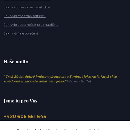
Jak vrátit nebo vyměnit zboží
Jak vybrat dětský softshell
Jak vybrat domeček pro mazlíčka
Jak měříme oblečení
Naše motto
"
Trvá 20 let dobré jméno vybudovat a 5 minut jej ztratit. Když si to
uvědomíte, začnete dělat věci jinak!
"
Warren Buffet
Jsme tu pro Vás
+420 606 651 645