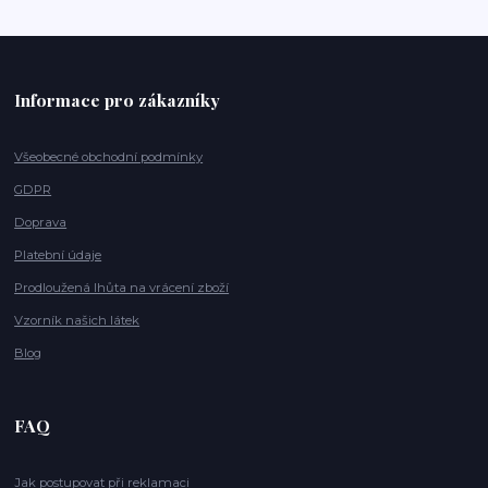
Informace pro zákazníky
Všeobecné obchodní podmínky
GDPR
Doprava
Platební údaje
Prodloužená lhůta na vrácení zboží
Vzorník našich látek
Blog
FAQ
Jak postupovat při reklamaci