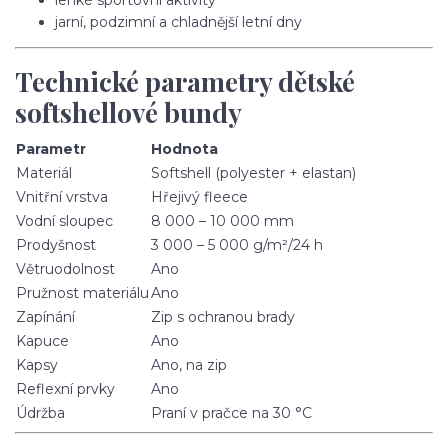
jarní, podzimní a chladnější letní dny
Technické parametry dětské
softshellové bundy
Parametr
Hodnota
Materiál
Softshell (polyester + elastan)
Vnitřní vrstva
Hřejivý fleece
Vodní sloupec
8 000 – 10 000 mm
Prodyšnost
3 000 – 5 000 g/m²/24 h
Větruodolnost
Ano
Pružnost materiálu
Ano
Zapínání
Zip s ochranou brady
Kapuce
Ano
Kapsy
Ano, na zip
Reflexní prvky
Ano
Údržba
Praní v pračce na 30 °C