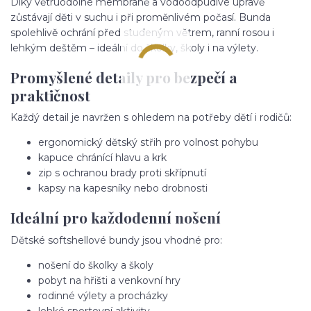
Díky větruodolné membráně a vodoodpudivé úpravě
zůstávají děti v suchu i při proměnlivém počasí. Bunda
spolehlivě ochrání před studeným větrem, ranní rosou i
lehkým deštěm – ideální do školky, školy i na výlety.
Promyšlené detaily pro bezpečí a
praktičnost
Každý detail je navržen s ohledem na potřeby dětí i rodičů:
ergonomický dětský střih pro volnost pohybu
kapuce chránící hlavu a krk
zip s ochranou brady proti skřípnutí
kapsy na kapesníky nebo drobnosti
Ideální pro každodenní nošení
Dětské softshellové bundy jsou vhodné pro:
nošení do školky a školy
pobyt na hřišti a venkovní hry
rodinné výlety a procházky
lehké sportovní aktivity