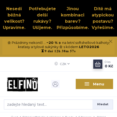
Nesedí
Potřebujete
Jinou
Dítě má
běžná
delší
kombinaci
atypickou
velikost?
rukávy?
barev?
postavu?
Upravíme.
Ušijeme.
Přizpůsobíme.
Vyřešíme.
🌼 Prázdniny nekončí ...
−20 %
☀️ na letní softshellové kalhoty,
kraťasy a tylové sukýnky 🌼 s kódem
LETO2026
9 dní 12h 38m 57s
⏳
0
ks
CZK
0 Kč
Menu
Hledat