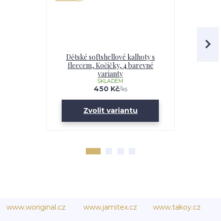
Dětské softshellové kalhoty s
Softshell
fleecem, Kočičky, 4 barevné
Kočičky
varianty
SKLADEM
U
450 Kč
/
ks
Zvolit variantu
Zv
www.woriginal.cz
www.jamitex.cz
www.takoy.cz