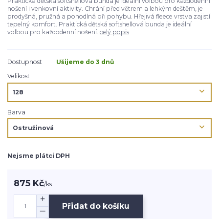
Praktická dětská softshellová bunda je ideální volbou pro každodenní
nošení i venkovní aktivity. Chrání před větrem a lehkým deštěm, je
prodyšná, pružná a pohodlná při pohybu. Hřejivá fleece vrstva zajistí
tepelný komfort. Praktická dětská softshellová bunda je ideální
volbou pro každodenní nošení.
celý popis
Dostupnost
Ušijeme do 3 dnů
Velikost
Barva
Nejsme plátci DPH
875 Kč
/
ks
Přidat do košíku