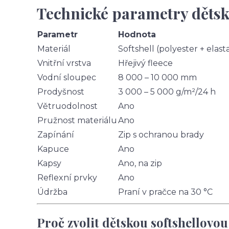
Technické parametry dětsk
Parametr
Hodnota
Materiál
Softshell (polyester + elast
Vnitřní vrstva
Hřejivý fleece
Vodní sloupec
8 000 – 10 000 mm
Prodyšnost
3 000 – 5 000 g/m²/24 h
Větruodolnost
Ano
Pružnost materiálu
Ano
Zapínání
Zip s ochranou brady
Kapuce
Ano
Kapsy
Ano, na zip
Reflexní prvky
Ano
Údržba
Praní v pračce na 30 °C
Proč zvolit dětskou softshellovo