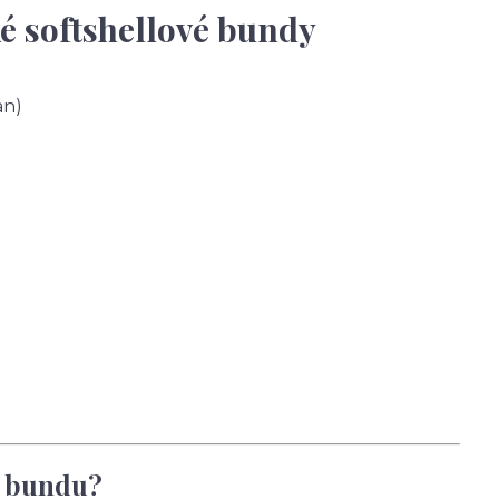
é softshellové bundy
an)
u bundu?