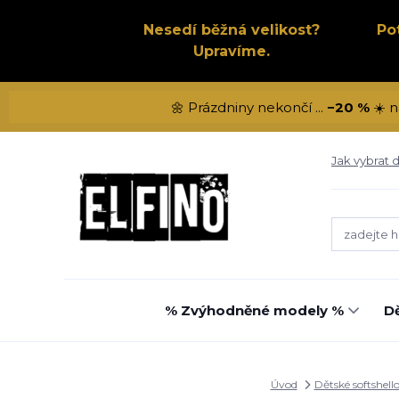
Nesedí běžná velikost?
Po
Upravíme.
🌼 Prázdniny nekončí ...
−20 %
☀️ n
Jak vybrat d
% Zvýhodněné modely %
Dě
Úvod
Dětské softshell