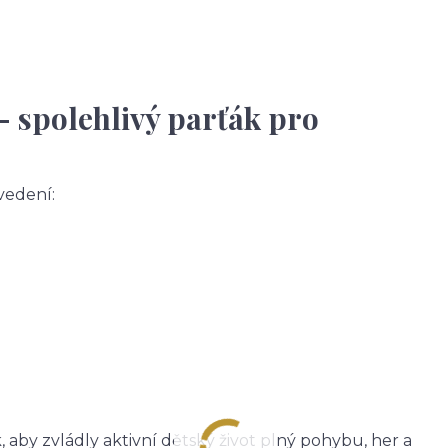
– spolehlivý parťák pro
vedení:
 aby zvládly aktivní dětský život plný pohybu, her a