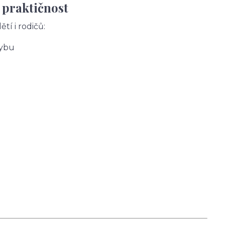
 praktičnost
tí i rodičů:
hybu