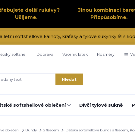
třebujete delší rukávy?
Jinou kombinaci bare
Ušijeme.
Přizpůsobíme.
a letní softshellové kalhoty, kraťasy a tylové sukýnky 🌼 s 
ětský softshell
Doprava
Vzorník látek
Rozměry
Ví
Hledat
tské softshellové oblečení
Dívčí tylové sukně
P
ové oblečení
Bundy
S fleecem
Dětská softshellová bunda s fleecem, Ko