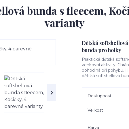
llová bunda s fleecem, Koč
varianty
Dětská softshellová
bunda pro holky
Praktická dětská softsh
venkovní aktivity. Chrá
pohodlná při pohybu. Hře
dětská softshellová bun
Dostupnost
Velikost
Barva