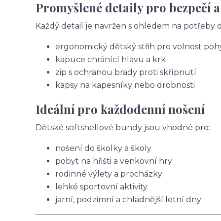
Promyšlené detaily pro bezpečí a
Každý detail je navržen s ohledem na potřeby dě
ergonomický dětský střih pro volnost po
kapuce chránící hlavu a krk
zip s ochranou brady proti skřípnutí
kapsy na kapesníky nebo drobnosti
Ideální pro každodenní nošení
Dětské softshellové bundy jsou vhodné pro:
nošení do školky a školy
pobyt na hřišti a venkovní hry
rodinné výlety a procházky
lehké sportovní aktivity
jarní, podzimní a chladnější letní dny