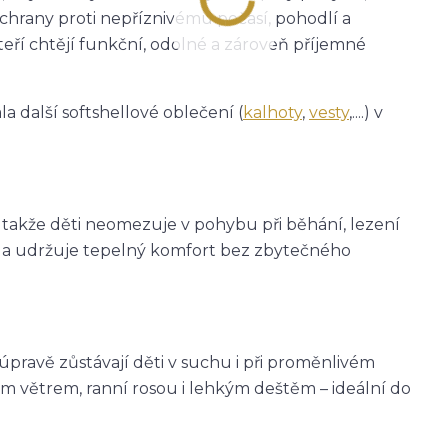
ochrany proti nepříznivému počasí, pohodlí a
teří chtějí funkční, odolné a zároveň příjemné
a další softshellové oblečení (
kalhoty
,
vesty
,....) v
, takže děti neomezuje v pohybu při běhání, lezení
eje a udržuje tepelný komfort bez zbytečného
avě zůstávají děti v suchu i při proměnlivém
m větrem, ranní rosou i lehkým deštěm – ideální do