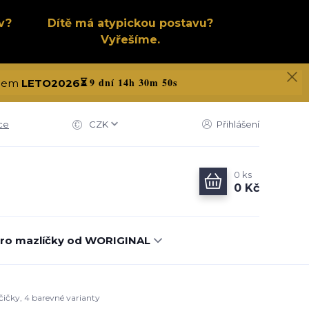
v?
Dítě má atypickou postavu?
Vyřešíme.
9 dní 14h 30m 49s
kódem
LETO2026
⏳
ce
CZK
Přihlášení
0
ks
0 Kč
ro mazlíčky od WORIGINAL
čičky, 4 barevné varianty