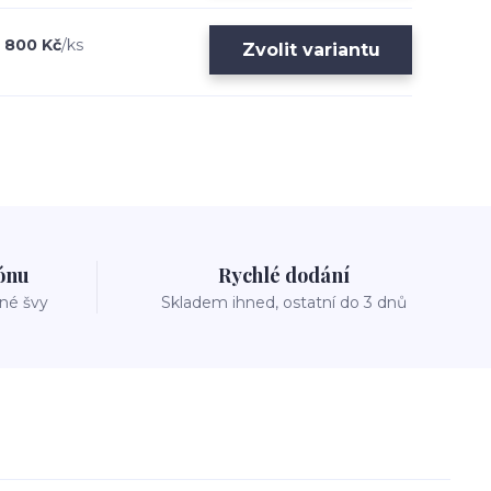
800 Kč
/
ks
Zvolit variantu
zónu
Rychlé dodání
vné švy
Skladem ihned, ostatní do 3 dnů