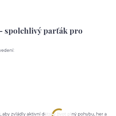
– spolehlivý parťák pro
vedení:
 aby zvládly aktivní dětský život plný pohybu, her a