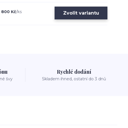
800 Kč
/
ks
Zvolit variantu
zónu
Rychlé dodání
vné švy
Skladem ihned, ostatní do 3 dnů