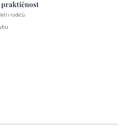
 praktičnost
tí i rodičů:
hybu