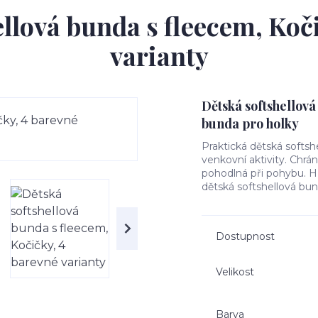
llová bunda s fleecem, Koč
varianty
Dětská softshellová
bunda pro holky
Praktická dětská softsh
venkovní aktivity. Chrá
pohodlná při pohybu. Hře
dětská softshellová bun
Dostupnost
Velikost
Barva