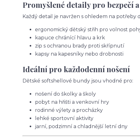
Promyšlené detaily pro bezpečí a
Každý detail je navržen s ohledem na potřeby dě
ergonomický dětský střih pro volnost po
kapuce chránící hlavu a krk
zip s ochranou brady proti skřípnutí
kapsy na kapesníky nebo drobnosti
Ideální pro každodenní nošení
Dětské softshellové bundy jsou vhodné pro:
nošení do školky a školy
pobyt na hřišti a venkovní hry
rodinné výlety a procházky
lehké sportovní aktivity
jarní, podzimní a chladnější letní dny