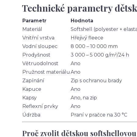
Technické parametry dětsk
Parametr
Hodnota
Materiál
Softshell (polyester + elast
Vnitřní vrstva
Hřejivý fleece
Vodní sloupec
8 000 – 10 000 mm
Prodyšnost
3 000 – 5 000 g/m²/24 h
Větruodolnost
Ano
Pružnost materiálu
Ano
Zapínání
Zip s ochranou brady
Kapuce
Ano
Kapsy
Ano, na zip
Reflexní prvky
Ano
Údržba
Praní v pračce na 30 °C
Proč zvolit dětskou softshellovo