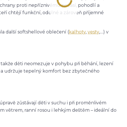
ochrany proti nepříznivému počasí, pohodlí a
teří chtějí funkční, odolné a zároveň příjemné
a další softshellové oblečení (
kalhoty
,
vesty
,....) v
, takže děti neomezuje v pohybu při běhání, lezení
eje a udržuje tepelný komfort bez zbytečného
avě zůstávají děti v suchu i při proměnlivém
m větrem, ranní rosou i lehkým deštěm – ideální do