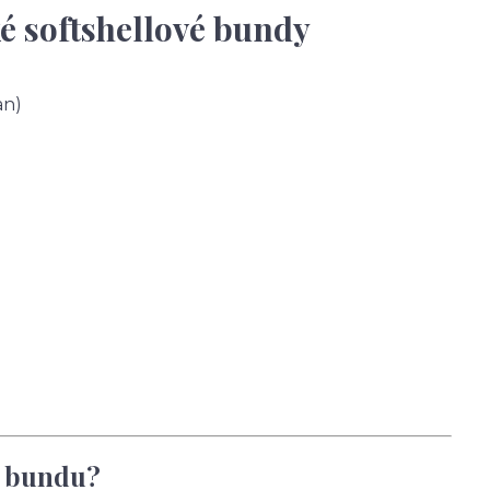
é softshellové bundy
an)
u bundu?