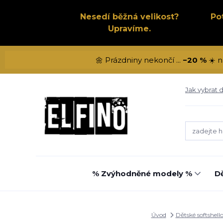
Nesedí běžná velikost?
Po
Upravíme.
🌼 Prázdniny nekončí ...
−20 %
☀️ n
Jak vybrat d
% Zvýhodněné modely %
Dě
Úvod
Dětské softshell