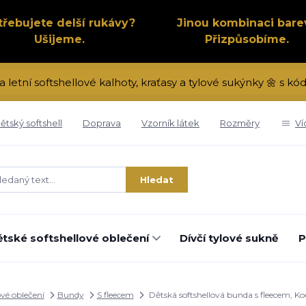
třebujete delší rukávy?
Jinou kombinaci bare
Ušijeme.
Přizpůsobíme.
a letní softshellové kalhoty, kraťasy a tylové sukýnky 🌼 s 
ětský softshell
Doprava
Vzorník látek
Rozměry
Ví
Hledat
tské softshellové oblečení
Dívčí tylové sukně
P
ové oblečení
Bundy
S fleecem
Dětská softshellová bunda s fleecem, Ko