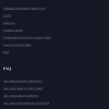
Všeobecné obchodní podmínky
GDPR
Doprava
Platební údaje
Prodloužená lhůta na vrácení zboží
Vzorník našich látek
Blog
FAQ
Jak postupovat při reklamaci
Jak vrátit nebo vyměnit zboží
Jak vybrat dětský softshell
Jak vybrat domeček pro mazlíčka