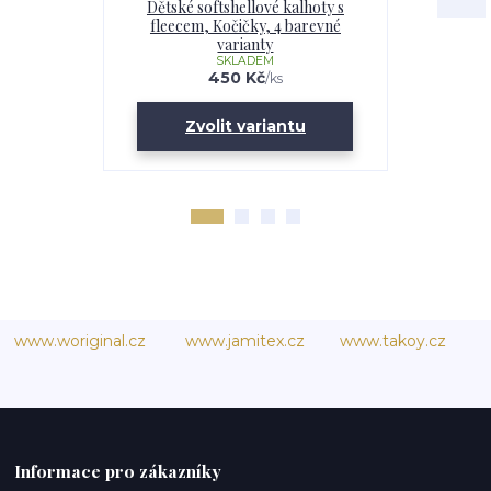
Dětské softshellové kalhoty s
Softshell
fleecem, Kočičky, 4 barevné
Kočičky
varianty
SKLADEM
U
450 Kč
/
ks
Zvolit variantu
Zv
www.woriginal.cz
www.jamitex.cz
www.takoy.cz
Informace pro zákazníky