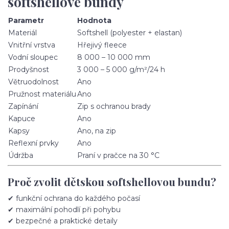
softshellové bundy
Parametr
Hodnota
Materiál
Softshell (polyester + elastan)
Vnitřní vrstva
Hřejivý fleece
Vodní sloupec
8 000 – 10 000 mm
Prodyšnost
3 000 – 5 000 g/m²/24 h
Větruodolnost
Ano
Pružnost materiálu
Ano
Zapínání
Zip s ochranou brady
Kapuce
Ano
Kapsy
Ano, na zip
Reflexní prvky
Ano
Údržba
Praní v pračce na 30 °C
Proč zvolit dětskou softshellovou bundu?
✔ funkční ochrana do každého počasí
✔ maximální pohodlí při pohybu
✔ bezpečné a praktické detaily