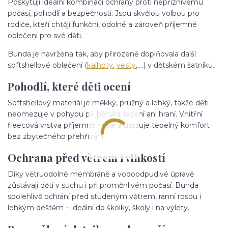
Poskytují ideální kombinaci ochrany proti nepříznivému
počasí, pohodlí a bezpečnosti. Jsou skvělou volbou pro
rodiče, kteří chtějí funkční, odolné a zároveň příjemné
oblečení pro své děti.
Bunda je navržena tak, aby přirozeně doplňovala další
softshellové oblečení (
kalhoty
,
vesty
,....) v dětském šatníku.
Pohodlí, které děti ocení
Softshellový materiál je měkký, pružný a lehký, takže děti
neomezuje v pohybu při běhání, lezení ani hraní. Vnitřní
fleecová vrstva příjemně hřeje a udržuje tepelný komfort
bez zbytečného přehřívání.
Ochrana před větrem i vlhkostí
Díky větruodolné membráně a vodoodpudivé úpravě
zůstávají děti v suchu i při proměnlivém počasí. Bunda
spolehlivě ochrání před studeným větrem, ranní rosou i
lehkým deštěm – ideální do školky, školy i na výlety.