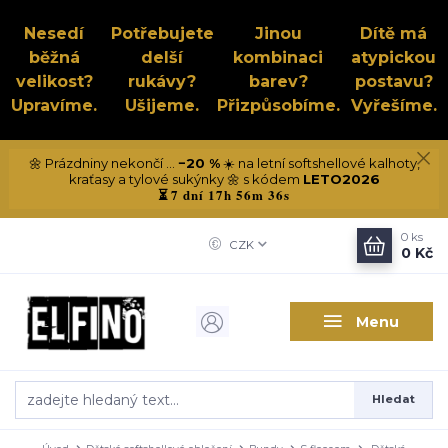
Nesedí
Potřebujete
Jinou
Dítě má
běžná
delší
kombinaci
atypickou
velikost?
rukávy?
barev?
postavu?
Upravíme.
Ušijeme.
Přizpůsobíme.
Vyřešíme.
🌼 Prázdniny nekončí ...
−20 %
☀️ na letní softshellové kalhoty,
kraťasy a tylové sukýnky 🌼 s kódem
LETO2026
7 dní 17h 56m 36s
⏳
0
ks
CZK
0 Kč
Menu
Hledat