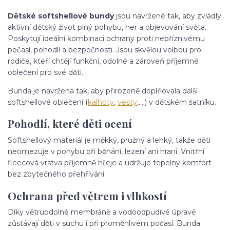
Dětské softshellové bundy
jsou navržené tak, aby zvládly
aktivní dětský život plný pohybu, her a objevování světa.
Poskytují ideální kombinaci ochrany proti nepříznivému
počasí, pohodlí a bezpečnosti. Jsou skvělou volbou pro
rodiče, kteří chtějí funkční, odolné a zároveň příjemné
oblečení pro své děti.
Bunda je navržena tak, aby přirozeně doplňovala další
softshellové oblečení (
kalhoty
,
vesty
,....) v dětském šatníku.
Pohodlí, které děti ocení
Softshellový materiál je měkký, pružný a lehký, takže děti
neomezuje v pohybu při běhání, lezení ani hraní. Vnitřní
fleecová vrstva příjemně hřeje a udržuje tepelný komfort
bez zbytečného přehřívání.
Ochrana před větrem i vlhkostí
Díky větruodolné membráně a vodoodpudivé úpravě
zůstávají děti v suchu i při proměnlivém počasí. Bunda