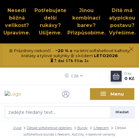
Nesedí
Potřebujete
Jinou
Dítě má
běžná
delší
kombinaci
atypickou
velikost?
rukávy?
barev?
postavu?
Upravíme.
Ušijeme.
Přizpůsobíme.
Vyřešíme.
🌼 Prázdniny nekončí ...
−20 %
☀️ na letní softshellové kalhoty,
kraťasy a tylové sukýnky 🌼 s kódem
LETO2026
7 dní 17h 51m 2s
⏳
0
ks
CZK
0 Kč
Menu
Hledat
Úvod
Dětské softshellové oblečení
Bundy
S fleecem
Dětská
softshellová bunda s fleecem, Kočičky, 4 barevné varianty