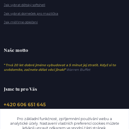
Jak vybrat dětský softshell
Jak vybrat domeček pro mazlíčka
Jak měříme oblečení
Naše motto
"
Trvá 20 let dobré jméno vybudovat a 5 minut jej ztratit. Když si to
uvědomíte, začnete dělat věci jinak!
"
Warren Buffet
Jsme tu pro Vás
+420 606 651 645
info@elfino.cz
Pro základní funkčnost, zpříjemnění používání webu a
analytické účely. Nastavení vlastních preferencí cookies můžete
kdykoli upravit odkazem ve spodní části stránek.