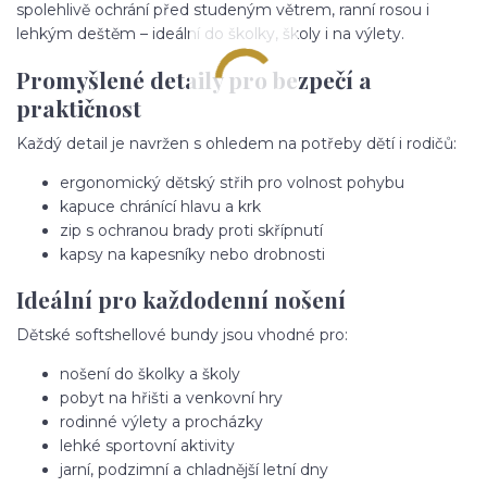
spolehlivě ochrání před studeným větrem, ranní rosou i
lehkým deštěm – ideální do školky, školy i na výlety.
Promyšlené detaily pro bezpečí a
praktičnost
Každý detail je navržen s ohledem na potřeby dětí i rodičů:
ergonomický dětský střih pro volnost pohybu
kapuce chránící hlavu a krk
zip s ochranou brady proti skřípnutí
kapsy na kapesníky nebo drobnosti
Ideální pro každodenní nošení
Dětské softshellové bundy jsou vhodné pro:
nošení do školky a školy
pobyt na hřišti a venkovní hry
rodinné výlety a procházky
lehké sportovní aktivity
jarní, podzimní a chladnější letní dny