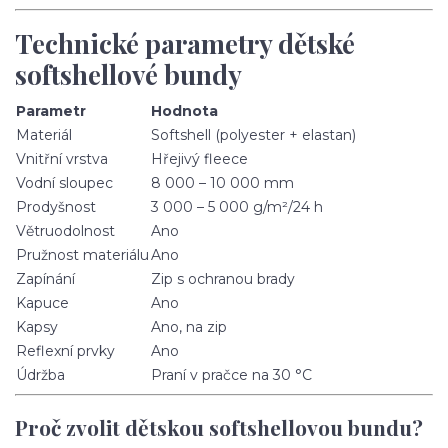
Technické parametry dětské
softshellové bundy
Parametr
Hodnota
Materiál
Softshell (polyester + elastan)
Vnitřní vrstva
Hřejivý fleece
Vodní sloupec
8 000 – 10 000 mm
Prodyšnost
3 000 – 5 000 g/m²/24 h
Větruodolnost
Ano
Pružnost materiálu
Ano
Zapínání
Zip s ochranou brady
Kapuce
Ano
Kapsy
Ano, na zip
Reflexní prvky
Ano
Údržba
Praní v pračce na 30 °C
Proč zvolit dětskou softshellovou bundu?