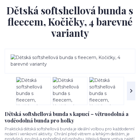
Dětská softshellová bunda s
fleecem, Kočičky, 4 barevné
varianty
Dětská softshellová bunda s kapucí – větruodolná a
voděodolná bunda pro holky
Praktická dětská softshellová bunda je ideální volbou pro každodenní
nošení i venkovní aktivity. Chrání před větrem a lehkým deštěm, je
prodyšná, pružná a pohodlná při pohybu. Hřejivá fleece vrstva zajistí