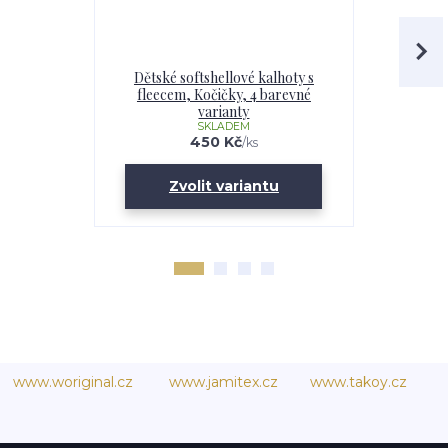
Dětské softshellové kalhoty s
Softshell
fleecem, Kočičky, 4 barevné
Kočičky
varianty
SKLADEM
U
450 Kč
/
ks
Zvolit variantu
Zv
www.woriginal.cz
www.jamitex.cz
www.takoy.cz