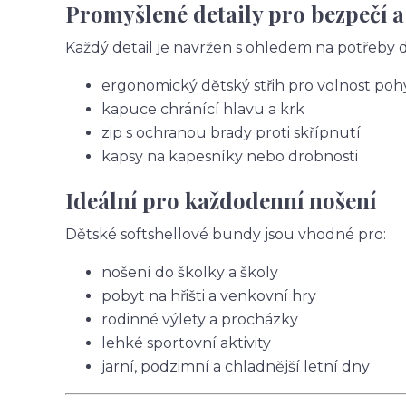
Promyšlené detaily pro bezpečí a
Každý detail je navržen s ohledem na potřeby dě
ergonomický dětský střih pro volnost po
kapuce chránící hlavu a krk
zip s ochranou brady proti skřípnutí
kapsy na kapesníky nebo drobnosti
Ideální pro každodenní nošení
Dětské softshellové bundy jsou vhodné pro:
nošení do školky a školy
pobyt na hřišti a venkovní hry
rodinné výlety a procházky
lehké sportovní aktivity
jarní, podzimní a chladnější letní dny