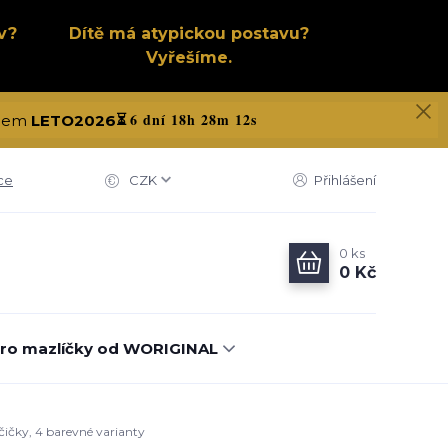
v?
Dítě má atypickou postavu?
Vyřešíme.
6 dní 18h 28m 11s
kódem
LETO2026
⏳
ce
CZK
Přihlášení
0
ks
0 Kč
ro mazlíčky od WORIGINAL
čičky, 4 barevné varianty