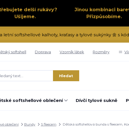
třebujete delší rukávy?
Jinou kombinaci bare
Ušijeme.
Přizpůsobíme.
a letní softshellové kalhoty, kraťasy a tylové sukýnky 🌼 s 
ětský softshell
Doprava
Vzorník látek
Rozměry
Ví
Hledat
tské softshellové oblečení
Dívčí tylové sukně
P
ové oblečení
Bundy
S fleecem
Dětská softshellová bunda s fleecem, Ko