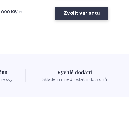
800 Kč
/
ks
Zvolit variantu
zónu
Rychlé dodání
vné švy
Skladem ihned, ostatní do 3 dnů