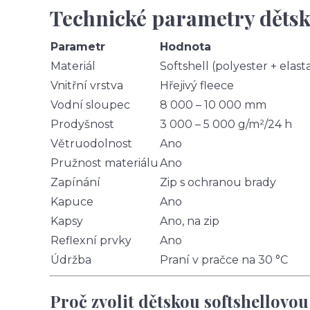
Technické parametry dětsk
Parametr
Hodnota
Materiál
Softshell (polyester + elast
Vnitřní vrstva
Hřejivý fleece
Vodní sloupec
8 000 – 10 000 mm
Prodyšnost
3 000 – 5 000 g/m²/24 h
Větruodolnost
Ano
Pružnost materiálu
Ano
Zapínání
Zip s ochranou brady
Kapuce
Ano
Kapsy
Ano, na zip
Reflexní prvky
Ano
Údržba
Praní v pračce na 30 °C
Proč zvolit dětskou softshellovo