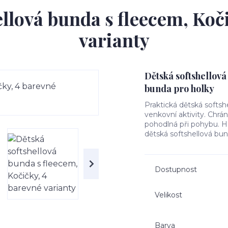
llová bunda s fleecem, Koč
varianty
Dětská softshellová
bunda pro holky
Praktická dětská softsh
venkovní aktivity. Chrá
pohodlná při pohybu. Hře
dětská softshellová bun
Dostupnost
Velikost
Barva