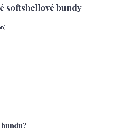
é softshellové bundy
an)
u bundu?