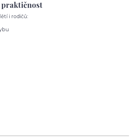
 praktičnost
tí i rodičů:
hybu