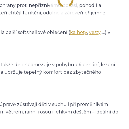
ochrany proti nepříznivému počasí, pohodlí a
teří chtějí funkční, odolné a zároveň příjemné
a další softshellové oblečení (
kalhoty
,
vesty
,....) v
, takže děti neomezuje v pohybu při běhání, lezení
eje a udržuje tepelný komfort bez zbytečného
avě zůstávají děti v suchu i při proměnlivém
m větrem, ranní rosou i lehkým deštěm – ideální do