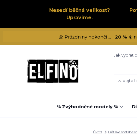
Nesedí běžná velikost?
Po
Upravíme.
🌼 Prázdniny nekončí ...
−20 %
☀️ n
Jak vybrat d
% Zvýhodněné modely %
Dě
Úvod
Dětské softshell