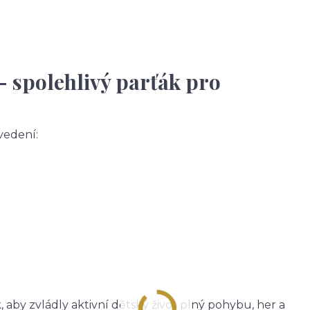
– spolehlivý parťák pro
vedení:
 aby zvládly aktivní dětský život plný pohybu, her a