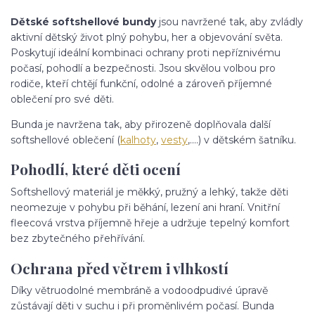
Dětské softshellové bundy
jsou navržené tak, aby zvládly
aktivní dětský život plný pohybu, her a objevování světa.
Poskytují ideální kombinaci ochrany proti nepříznivému
počasí, pohodlí a bezpečnosti. Jsou skvělou volbou pro
rodiče, kteří chtějí funkční, odolné a zároveň příjemné
oblečení pro své děti.
Bunda je navržena tak, aby přirozeně doplňovala další
softshellové oblečení (
kalhoty
,
vesty
,....) v dětském šatníku.
Pohodlí, které děti ocení
Softshellový materiál je měkký, pružný a lehký, takže děti
neomezuje v pohybu při běhání, lezení ani hraní. Vnitřní
fleecová vrstva příjemně hřeje a udržuje tepelný komfort
bez zbytečného přehřívání.
Ochrana před větrem i vlhkostí
Díky větruodolné membráně a vodoodpudivé úpravě
zůstávají děti v suchu i při proměnlivém počasí. Bunda