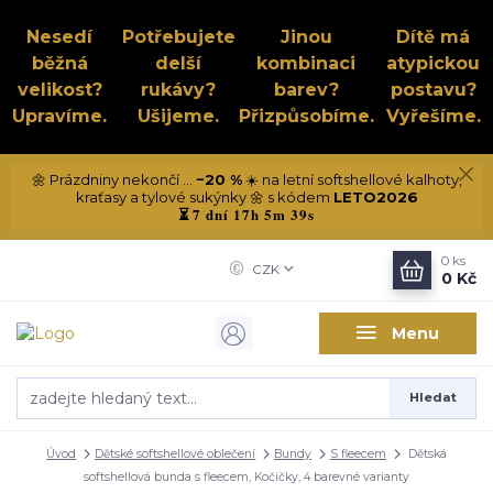
Nesedí
Potřebujete
Jinou
Dítě má
běžná
delší
kombinaci
atypickou
velikost?
rukávy?
barev?
postavu?
Upravíme.
Ušijeme.
Přizpůsobíme.
Vyřešíme.
🌼 Prázdniny nekončí ...
−20 %
☀️ na letní softshellové kalhoty,
kraťasy a tylové sukýnky 🌼 s kódem
LETO2026
7 dní 17h 5m 39s
⏳
0
ks
CZK
0 Kč
Menu
Hledat
Úvod
Dětské softshellové oblečení
Bundy
S fleecem
Dětská
softshellová bunda s fleecem, Kočičky, 4 barevné varianty