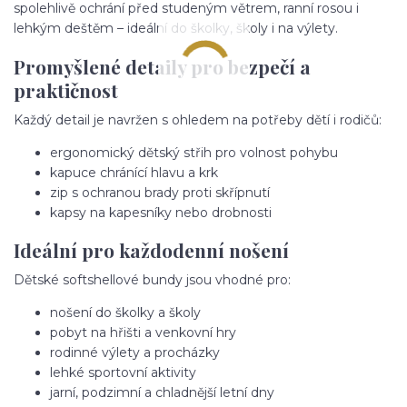
spolehlivě ochrání před studeným větrem, ranní rosou i
lehkým deštěm – ideální do školky, školy i na výlety.
Promyšlené detaily pro bezpečí a
praktičnost
Každý detail je navržen s ohledem na potřeby dětí i rodičů:
ergonomický dětský střih pro volnost pohybu
kapuce chránící hlavu a krk
zip s ochranou brady proti skřípnutí
kapsy na kapesníky nebo drobnosti
Ideální pro každodenní nošení
Dětské softshellové bundy jsou vhodné pro:
nošení do školky a školy
pobyt na hřišti a venkovní hry
rodinné výlety a procházky
lehké sportovní aktivity
jarní, podzimní a chladnější letní dny