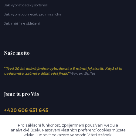
Jak vybrat dětský softshell
Jak vybrat domeček pro mazlíčka
Jak měříme oblečení
Naše motto
"
Trvá 20 let dobré jméno vybudovat a 5 minut jej ztratit. Když si to
uvědomíte, začnete dělat věci jinak!
"
Warren Buffet
Jsme tu pro Vás
+420 606 651 645
info@elfino.cz
Pro základní funkčnost, zpříjemnění používání webu a
analytické účely. Nastavení vlastních preferencí cookies můžete
kdykoli upravit odkazem ve spodní části stránek.