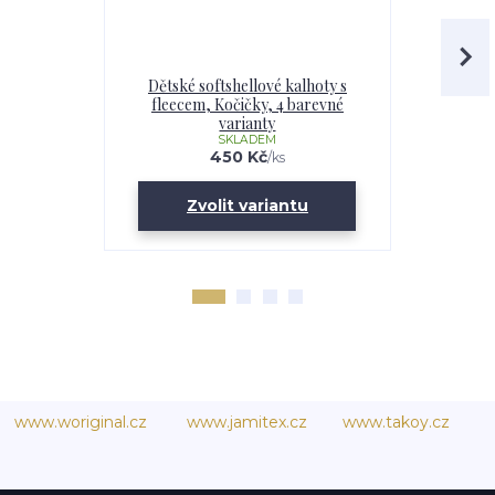
Dětské softshellové kalhoty s
Softshell
fleecem, Kočičky, 4 barevné
Kočičky
varianty
SKLADEM
U
450 Kč
/
ks
Zvolit variantu
Zv
www.woriginal.cz
www.jamitex.cz
www.takoy.cz