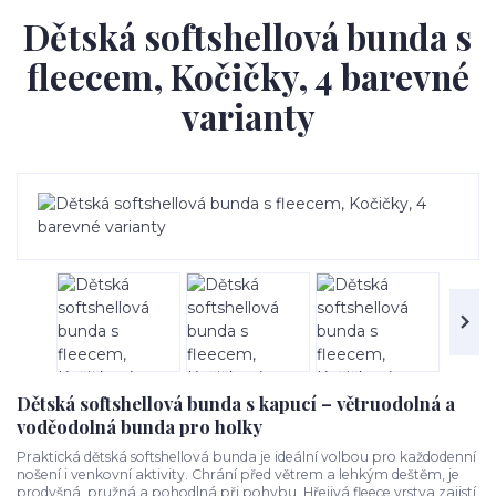
Dětská softshellová bunda s
fleecem, Kočičky, 4 barevné
varianty
Dětská softshellová bunda s kapucí – větruodolná a
voděodolná bunda pro holky
Praktická dětská softshellová bunda je ideální volbou pro každodenní
nošení i venkovní aktivity. Chrání před větrem a lehkým deštěm, je
prodyšná, pružná a pohodlná při pohybu. Hřejivá fleece vrstva zajistí