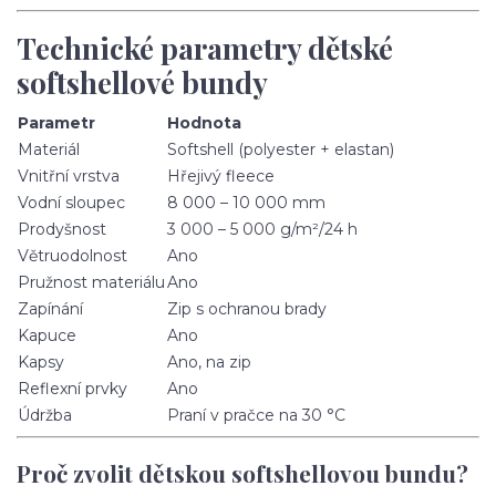
Technické parametry dětské
softshellové bundy
Parametr
Hodnota
Materiál
Softshell (polyester + elastan)
Vnitřní vrstva
Hřejivý fleece
Vodní sloupec
8 000 – 10 000 mm
Prodyšnost
3 000 – 5 000 g/m²/24 h
Větruodolnost
Ano
Pružnost materiálu
Ano
Zapínání
Zip s ochranou brady
Kapuce
Ano
Kapsy
Ano, na zip
Reflexní prvky
Ano
Údržba
Praní v pračce na 30 °C
Proč zvolit dětskou softshellovou bundu?