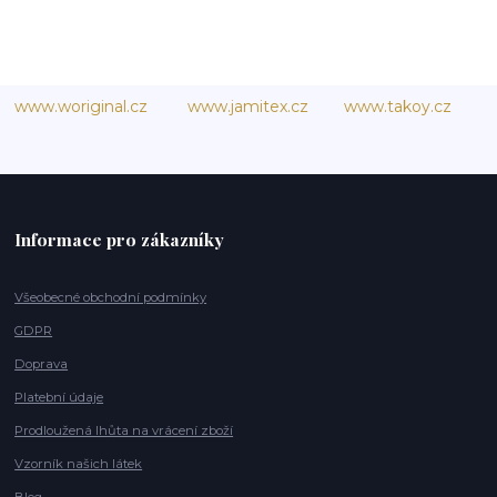
www.woriginal.cz
www.jamitex.cz
www.takoy.cz
Informace pro zákazníky
Všeobecné obchodní podmínky
GDPR
Doprava
Platební údaje
Prodloužená lhůta na vrácení zboží
Vzorník našich látek
Blog