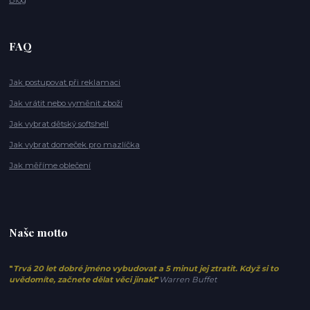
FAQ
Jak postupovat při reklamaci
Jak vrátit nebo vyměnit zboží
Jak vybrat dětský softshell
Jak vybrat domeček pro mazlíčka
Jak měříme oblečení
Naše motto
"
Trvá 20 let dobré jméno vybudovat a 5 minut jej ztratit. Když si to
uvědomíte, začnete dělat věci jinak!
"
Warren Buffet