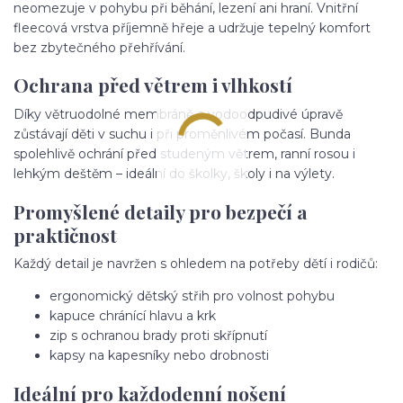
neomezuje v pohybu při běhání, lezení ani hraní. Vnitřní
fleecová vrstva příjemně hřeje a udržuje tepelný komfort
bez zbytečného přehřívání.
Ochrana před větrem i vlhkostí
Díky větruodolné membráně a vodoodpudivé úpravě
zůstávají děti v suchu i při proměnlivém počasí. Bunda
spolehlivě ochrání před studeným větrem, ranní rosou i
lehkým deštěm – ideální do školky, školy i na výlety.
Promyšlené detaily pro bezpečí a
praktičnost
Každý detail je navržen s ohledem na potřeby dětí i rodičů:
ergonomický dětský střih pro volnost pohybu
kapuce chránící hlavu a krk
zip s ochranou brady proti skřípnutí
kapsy na kapesníky nebo drobnosti
Ideální pro každodenní nošení