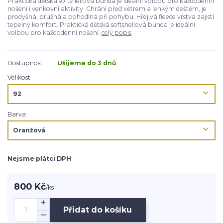
Praktická dětská softshellová bunda je ideální volbou pro každodenní
nošení i venkovní aktivity. Chrání před větrem a lehkým deštěm, je
prodyšná, pružná a pohodlná při pohybu. Hřejivá fleece vrstva zajistí
tepelný komfort. Praktická dětská softshellová bunda je ideální
volbou pro každodenní nošení.
celý popis
Dostupnost
Ušijeme do 3 dnů
Velikost
Barva
Nejsme plátci DPH
800 Kč
/
ks
Přidat do košíku