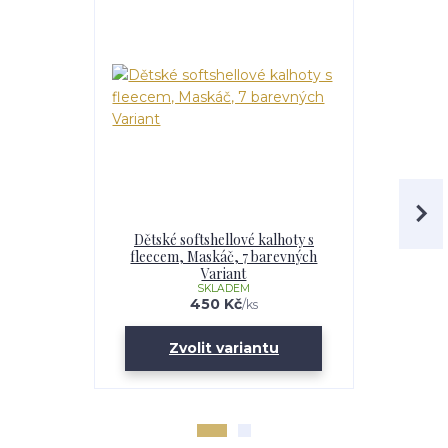
Dětské softshellové kalhoty s
Chlapecká
fleecem, Maskáč, 7 barevných
fleecem – 
Variant
Maskáč, 
SKLADEM
U
450 Kč
/
ks
Zvolit variantu
Zv