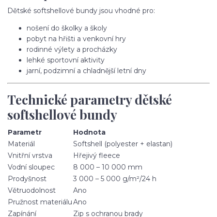
Dětské softshellové bundy jsou vhodné pro:
nošení do školky a školy
pobyt na hřišti a venkovní hry
rodinné výlety a procházky
lehké sportovní aktivity
jarní, podzimní a chladnější letní dny
Technické parametry dětské
softshellové bundy
Parametr
Hodnota
Materiál
Softshell (polyester + elastan)
Vnitřní vrstva
Hřejivý fleece
Vodní sloupec
8 000 – 10 000 mm
Prodyšnost
3 000 – 5 000 g/m²/24 h
Větruodolnost
Ano
Pružnost materiálu
Ano
Zapínání
Zip s ochranou brady