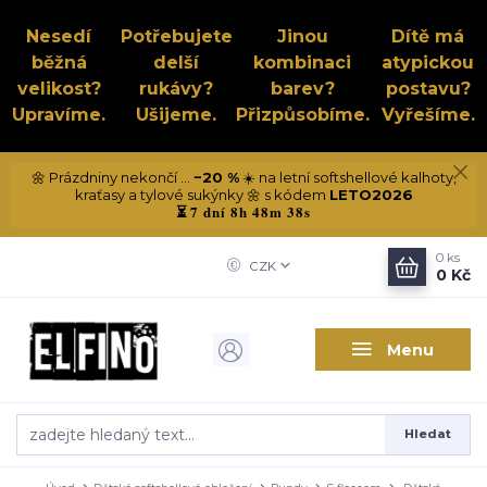
Nesedí
Potřebujete
Jinou
Dítě má
běžná
delší
kombinaci
atypickou
velikost?
rukávy?
barev?
postavu?
Upravíme.
Ušijeme.
Přizpůsobíme.
Vyřešíme.
🌼 Prázdniny nekončí ...
−20 %
☀️ na letní softshellové kalhoty,
kraťasy a tylové sukýnky 🌼 s kódem
LETO2026
7 dní 8h 48m 38s
⏳
0
ks
CZK
0 Kč
Menu
Hledat