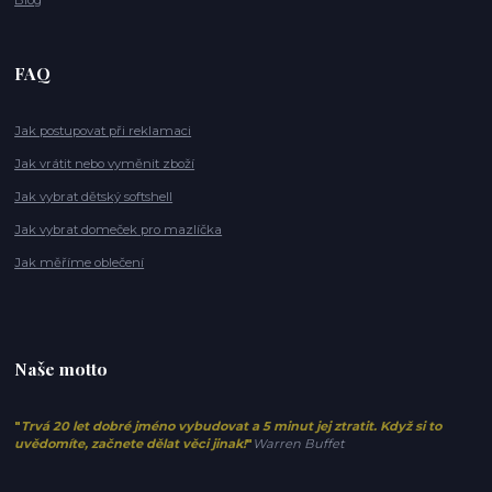
FAQ
Jak postupovat při reklamaci
Jak vrátit nebo vyměnit zboží
Jak vybrat dětský softshell
Jak vybrat domeček pro mazlíčka
Jak měříme oblečení
Naše motto
"
Trvá 20 let dobré jméno vybudovat a 5 minut jej ztratit. Když si to
uvědomíte, začnete dělat věci jinak!
"
Warren Buffet