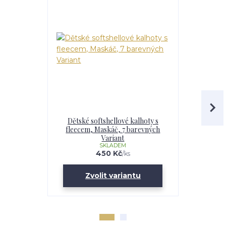
Dětské softshellové kalhoty s
Chlapecká
fleecem, Maskáč, 7 barevných
fleecem – 
Variant
Maskáč, 
SKLADEM
U
450 Kč
/
ks
Zvolit variantu
Zv