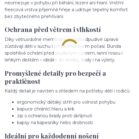
neomezuje v pohybu při běhání, lezení ani hraní. Vnitřní
fleecová vrstva příjemně hřeje a udržuje tepelný komfort
bez zbytečného přehřívání.
Ochrana před větrem i vlhkostí
Díky větruodolné membráně a vodoodpudivé úpravě
zůstávají děti v suchu i při proměnlivém počasí. Bunda
spolehlivě ochrání před studeným větrem, ranní rosou i
lehkým deštěm – ideální do školky, školy i na výlety.
Promyšlené detaily pro bezpečí a
praktičnost
Každý detail je navržen s ohledem na potřeby dětí i rodičů:
ergonomický dětský střih pro volnost pohybu
kapuce chránící hlavu a krk
zip s ochranou brady proti skřípnutí
kapsy na kapesníky nebo drobnosti
Ideální pro každodenní nošení