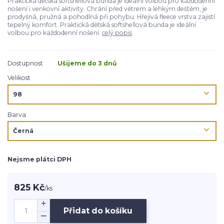
Praktická dětská softshellová bunda je ideální volbou pro každodenní
nošení i venkovní aktivity. Chrání před větrem a lehkým deštěm, je
prodyšná, pružná a pohodlná při pohybu. Hřejivá fleece vrstva zajistí
tepelný komfort. Praktická dětská softshellová bunda je ideální
volbou pro každodenní nošení.
celý popis
Dostupnost
Ušijeme do 3 dnů
Velikost
Barva
Nejsme plátci DPH
825 Kč
/
ks
Přidat do košíku