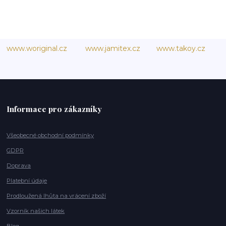
www.woriginal.cz
www.jamitex.cz
www.takoy.cz
Informace pro zákazníky
Všeobecné obchodní podmínky
GDPR
Doprava
Platební údaje
Prodloužená lhůta na vrácení zboží
Vzorník našich látek
Blog