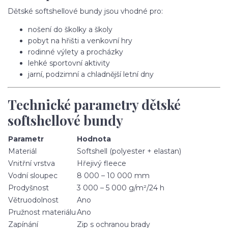
Dětské softshellové bundy jsou vhodné pro:
nošení do školky a školy
pobyt na hřišti a venkovní hry
rodinné výlety a procházky
lehké sportovní aktivity
jarní, podzimní a chladnější letní dny
Technické parametry dětské
softshellové bundy
Parametr
Hodnota
Materiál
Softshell (polyester + elastan)
Vnitřní vrstva
Hřejivý fleece
Vodní sloupec
8 000 – 10 000 mm
Prodyšnost
3 000 – 5 000 g/m²/24 h
Větruodolnost
Ano
Pružnost materiálu
Ano
Zapínání
Zip s ochranou brady