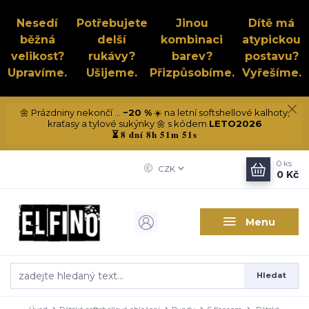
Nesedí
Potřebujete
Jinou
Dítě má
běžná
delší
kombinaci
atypickou
velikost?
rukávy?
barev?
postavu?
Upravíme.
Ušijeme.
Přizpůsobíme.
Vyřešíme.
🌼 Prázdniny nekončí ...
−20 %
☀️ na letní softshellové kalhoty,
kraťasy a tylové sukýnky 🌼 s kódem
LETO2026
8 dní 8h 51m 51s
⏳
0
ks
CZK
0 Kč
Menu
Hledat