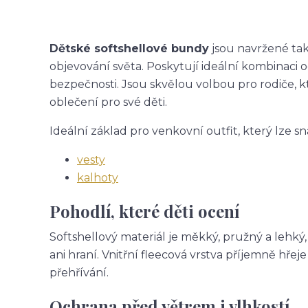
Dětské softshellové bundy
jsou navržené tak,
objevování světa. Poskytují ideální kombinaci 
bezpečnosti. Jsou skvělou volbou pro rodiče, k
oblečení pro své děti.
Ideální základ pro venkovní outfit, který lze sn
vesty
kalhoty
Pohodlí, které děti ocení
Softshellový materiál je měkký, pružný a lehký
ani hraní. Vnitřní fleecová vrstva příjemně hř
přehřívání.
Ochrana před větrem i vlhkostí