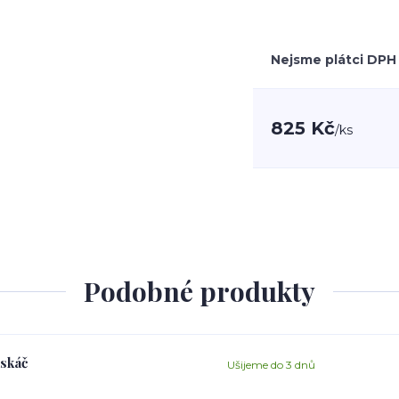
Nejsme plátci DPH
825 Kč
/
ks
Podobné produkty
askáč
Ušijeme do 3 dnů