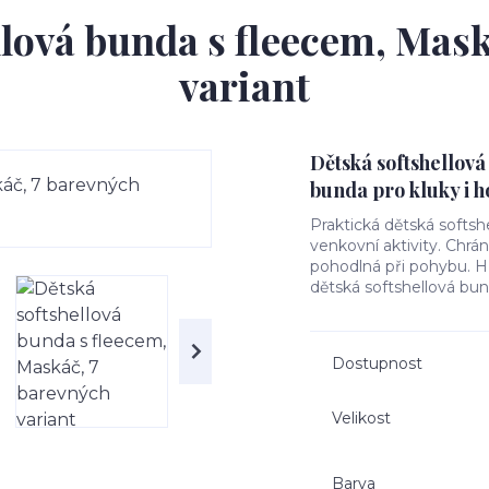
llová bunda s fleecem, Mask
variant
Dětská softshellová
bunda pro kluky i h
Praktická dětská softsh
venkovní aktivity. Chrá
pohodlná při pohybu. Hře
dětská softshellová bun
Dostupnost
Velikost
Barva