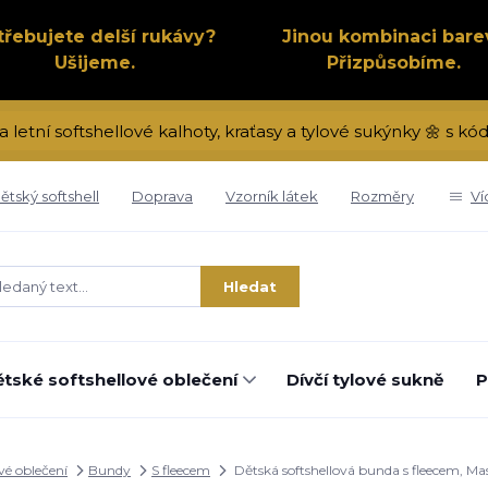
třebujete delší rukávy?
Jinou kombinaci bare
Ušijeme.
Přizpůsobíme.
a letní softshellové kalhoty, kraťasy a tylové sukýnky 🌼 s 
ětský softshell
Doprava
Vzorník látek
Rozměry
Ví
Hledat
tské softshellové oblečení
Dívčí tylové sukně
P
vé oblečení
Bundy
S fleecem
Dětská softshellová bunda s fleecem, Ma