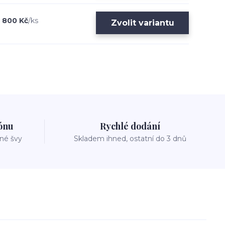
800 Kč
/
ks
Zvolit variantu
zónu
Rychlé dodání
vné švy
Skladem ihned, ostatní do 3 dnů