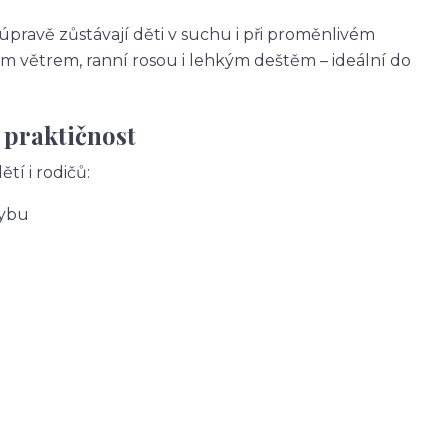
avě zůstávají děti v suchu i při proměnlivém
m větrem, ranní rosou i lehkým deštěm – ideální do
 praktičnost
tí i rodičů:
hybu