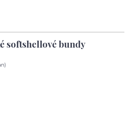
é softshellové bundy
an)