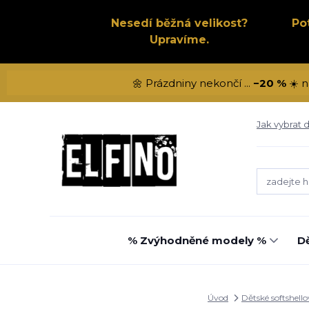
Nesedí běžná velikost?
Po
Upravíme.
🌼 Prázdniny nekončí ...
−20 %
☀️ n
Jak vybrat d
% Zvýhodněné modely %
Dě
Úvod
Dětské softshello