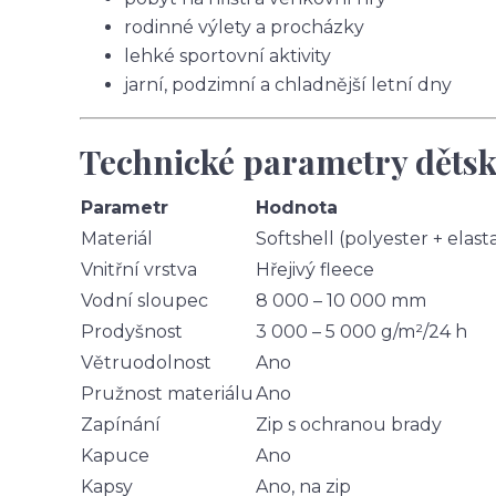
rodinné výlety a procházky
lehké sportovní aktivity
jarní, podzimní a chladnější letní dny
Technické parametry dětsk
Parametr
Hodnota
Materiál
Softshell (polyester + elast
Vnitřní vrstva
Hřejivý fleece
Vodní sloupec
8 000 – 10 000 mm
Prodyšnost
3 000 – 5 000 g/m²/24 h
Větruodolnost
Ano
Pružnost materiálu
Ano
Zapínání
Zip s ochranou brady
Kapuce
Ano
Kapsy
Ano, na zip