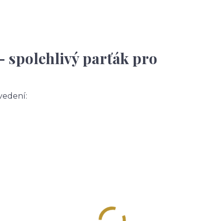
– spolehlivý parťák pro
vedení: