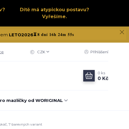
v?
Dítě má atypickou postavu?
Vyřešíme.
8 dní 16h 24m 54s
kódem
LETO2026
⏳
ce
CZK
Přihlášení
0
ks
0 Kč
ro mazlíčky od WORIGINAL
skáč, 7 barevných variant