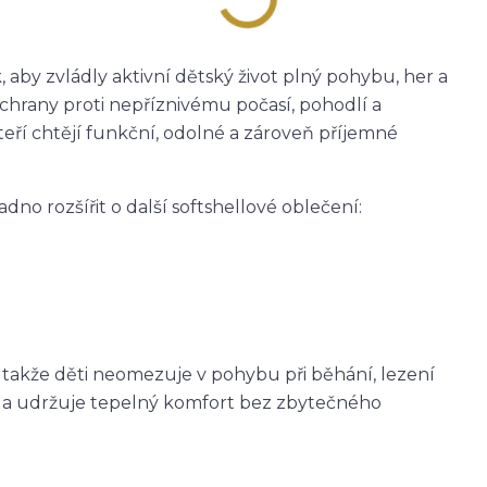
 aby zvládly aktivní dětský život plný pohybu, her a
ochrany proti nepříznivému počasí, pohodlí a
teří chtějí funkční, odolné a zároveň příjemné
adno rozšířit o další softshellové oblečení:
, takže děti neomezuje v pohybu při běhání, lezení
eje a udržuje tepelný komfort bez zbytečného