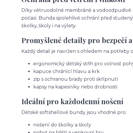
Díky větruodolné membráně a vodoodpudivé úpr
počasí. Bunda spolehlivě ochrání před studený
školky, školy i na výlety.
Promyšlené detaily pro bezpečí a
Každý detail je navržen s ohledem na potřeby dě
ergonomický dětský střih pro volnost po
kapuce chránící hlavu a krk
zip s ochranou brady proti skřípnutí
kapsy na kapesníky nebo drobnosti
Ideální pro každodenní nošení
Dětské softshellové bundy jsou vhodné pro:
nošení do školky a školy
pobyt na hřišti a venkovní hry