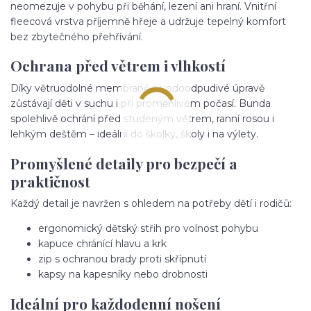
neomezuje v pohybu při běhání, lezení ani hraní. Vnitřní
fleecová vrstva příjemně hřeje a udržuje tepelný komfort
bez zbytečného přehřívání.
Ochrana před větrem i vlhkostí
Díky větruodolné membráně a vodoodpudivé úpravě
zůstávají děti v suchu i při proměnlivém počasí. Bunda
spolehlivě ochrání před studeným větrem, ranní rosou i
lehkým deštěm – ideální do školky, školy i na výlety.
Promyšlené detaily pro bezpečí a
praktičnost
Každý detail je navržen s ohledem na potřeby dětí i rodičů:
ergonomický dětský střih pro volnost pohybu
kapuce chránící hlavu a krk
zip s ochranou brady proti skřípnutí
kapsy na kapesníky nebo drobnosti
Ideální pro každodenní nošení