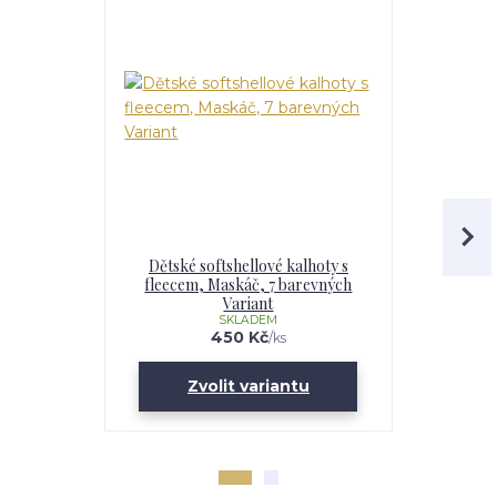
Dětské softshellové kalhoty s
Chlapecká
fleecem, Maskáč, 7 barevných
fleecem – 
Variant
Maskáč, 
SKLADEM
U
450 Kč
/
ks
Zvolit variantu
Zv