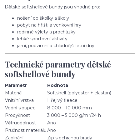
Dětské softshellové bundy jsou vhodné pro:
nošení do školky a školy
pobyt na hřišti a venkovní hry
rodinné výlety a procházky
lehké sportovní aktivity
jarní, podzimní a chladnější letní dny
Technické parametry dětské
softshellové bundy
Parametr
Hodnota
Materiál
Softshell (polyester + elastan)
Vnitřní vrstva
Hřejivý fleece
Vodní sloupec
8 000 – 10 000 mm
Prodyšnost
3 000 – 5 000 g/m²/24 h
Větruodolnost
Ano
Pružnost materiálu
Ano
Zapínání
Zip s ochranou brady