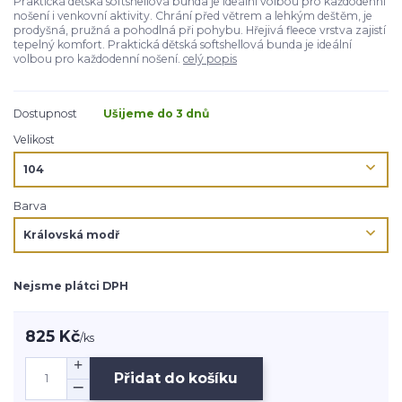
Praktická dětská softshellová bunda je ideální volbou pro každodenní
nošení i venkovní aktivity. Chrání před větrem a lehkým deštěm, je
prodyšná, pružná a pohodlná při pohybu. Hřejivá fleece vrstva zajistí
tepelný komfort. Praktická dětská softshellová bunda je ideální
volbou pro každodenní nošení.
celý popis
Dostupnost
Ušijeme do 3 dnů
Velikost
Barva
Nejsme plátci DPH
825 Kč
/
ks
Přidat do košíku