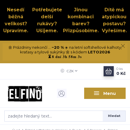
Nesedí
Potřebujete
Jinou
Dítě má
běžná
delší
kombinaci
atypickou
velikost?
rukávy?
barev?
postavu?
Upravíme.
Ušijeme.
Přizpůsobíme.
Vyřešíme.
🌼 Prázdniny nekončí ...
−20 %
☀️ na letní softshellové kalhoty,
kraťasy a tylové sukýnky 🌼 s kódem
LETO2026
8 dní 3h 58m 3s
⏳
0
ks
CZK
0 Kč
Menu
Hledat