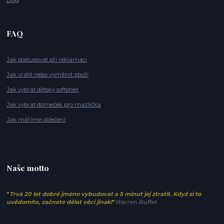
FAQ
Jak postupovat při reklamaci
Jak vrátit nebo vyměnit zboží
Jak vybrat dětský softshell
Jak vybrat domeček pro mazlíčka
Jak měříme oblečení
Naše motto
"
Trvá 20 let dobré jméno vybudovat a 5 minut jej ztratit. Když si to
uvědomíte, začnete dělat věci jinak!
"
Warren Buffet