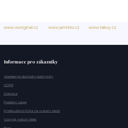
www.woriginal.cz
www.jamitex.cz
www.takoy.cz
Informace pro zákazníky
Všeobecné obchodní podmínky
GDPR
Doprava
Platební údaje
Prodloužená lhůta na vrácení zboží
Vzorník našich látek
Blog