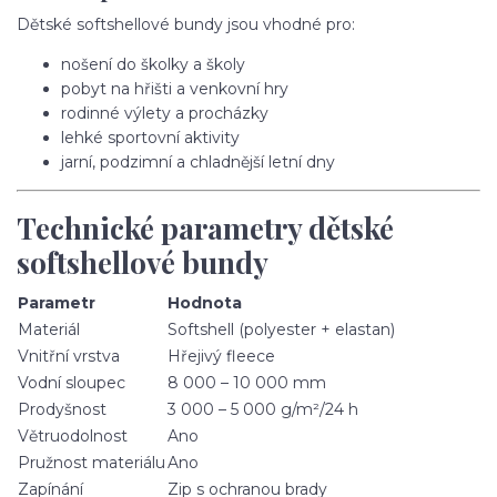
Dětské softshellové bundy jsou vhodné pro:
nošení do školky a školy
pobyt na hřišti a venkovní hry
rodinné výlety a procházky
lehké sportovní aktivity
jarní, podzimní a chladnější letní dny
Technické parametry dětské
softshellové bundy
Parametr
Hodnota
Materiál
Softshell (polyester + elastan)
Vnitřní vrstva
Hřejivý fleece
Vodní sloupec
8 000 – 10 000 mm
Prodyšnost
3 000 – 5 000 g/m²/24 h
Větruodolnost
Ano
Pružnost materiálu
Ano
Zapínání
Zip s ochranou brady