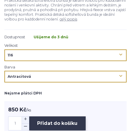
Praktická dětská softshellová bunda je ideální volbou pro každodenní
nošení i venkovní aktivity. Chrání před větrem a lehkým deštěm, je
prodyšná, pružná a pohodlná při pohybu. Hřejivá fleece vrstva zajistí
tepelný komfort. Praktická dětská softshellová bunda je ideální
volbou pro každodenní nošení.
celý popis
Dostupnost
Ušijeme do 3 dnů
Velikost
Barva
Nejsme plátci DPH
850 Kč
/
ks
Přidat do košíku