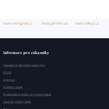
www.woriginal.cz
www.jamitex.cz
www.takoy.cz
Informace pro zákazníky
Všeobecné obchodní podmínky
GDPR
Doprava
Platební údaje
Prodloužená lhůta na vrácení zboží
Vzorník našich látek
Blog