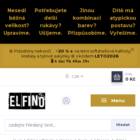
Nesedí
Potřebujete
Jinou
Dítě má
běžná
delší
kombinaci
atypickou
velikost?
rukávy?
barev?
postavu?
Upravíme.
Ušijeme.
Přizpůsobíme.
Vyřešíme.
🌼 Prázdniny nekončí ...
−20 %
☀️ na letní softshellové kalhoty,
kraťasy a tylové sukýnky 🌼 s kódem
LETO2026
6 dní 9h 48m 20s
⏳
0
ks
CZK
0 Kč
Menu
Hledat