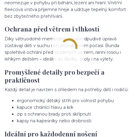
neomezuje v pohybu při běhání, lezení ani hraní. Vnitřní
fleecová vrstva příjemně hřeje a udržuje tepelný komfort
bez zbytečného přehřívání.
Ochrana před větrem i vlhkostí
Díky větruodolné membráně a vodoodpudivé úpravě
zůstávají děti v suchu i při proměnlivém počasí. Bunda
spolehlivě ochrání před studeným větrem, ranní rosou i
lehkým deštěm – ideální do školky, školy i na výlety.
Promyšlené detaily pro bezpečí a
praktičnost
Každý detail je navržen s ohledem na potřeby dětí i rodičů:
ergonomický dětský střih pro volnost pohybu
kapuce chránící hlavu a krk
zip s ochranou brady proti skřípnutí
kapsy na kapesníky nebo drobnosti
Ideální pro každodenní nošení