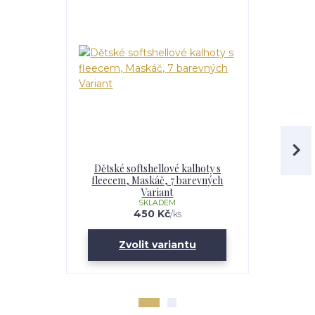
Dětské softshellové kalhoty s
Chlapecká
fleecem, Maskáč, 7 barevných
fleecem – 
Variant
Maskáč, 
SKLADEM
U
450 Kč
/
ks
Zvolit variantu
Zv