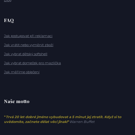
FAQ
Jak postupovat při reklamaci
Jak vrátit nebo vyměnit zboží
Jak vybrat dětský softshell
Jak vybrat domeček pro mazlíčka
Jak měříme oblečení
Naše motto
"
Trvá 20 let dobré jméno vybudovat a 5 minut jej ztratit. Když si to
uvědomíte, začnete dělat věci jinak!
"
Warren Buffet