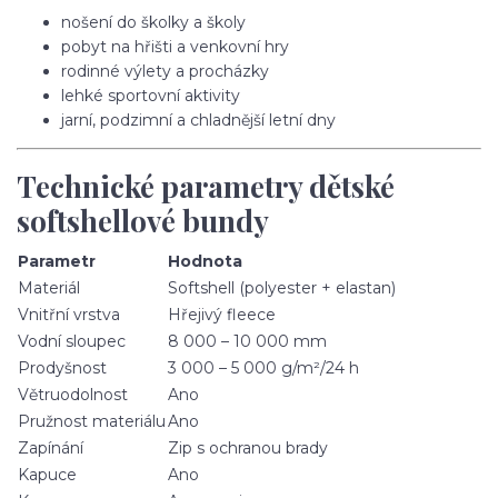
nošení do školky a školy
pobyt na hřišti a venkovní hry
rodinné výlety a procházky
lehké sportovní aktivity
jarní, podzimní a chladnější letní dny
Technické parametry dětské
softshellové bundy
Parametr
Hodnota
Materiál
Softshell (polyester + elastan)
Vnitřní vrstva
Hřejivý fleece
Vodní sloupec
8 000 – 10 000 mm
Prodyšnost
3 000 – 5 000 g/m²/24 h
Větruodolnost
Ano
Pružnost materiálu
Ano
Zapínání
Zip s ochranou brady
Kapuce
Ano