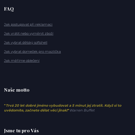
FAQ
Jak postupovat při reklamaci
Jak vrátit nebo vyměnit zboží
Jak vybrat dětský softshell
Jak vybrat domeček pro mazlíčka
Jak měříme oblečení
Naše motto
"
Trvá 20 let dobré jméno vybudovat a 5 minut jej ztratit. Když si to
uvědomíte, začnete dělat věci jinak!
"
Warren Buffet
Jsme tu pro Vás