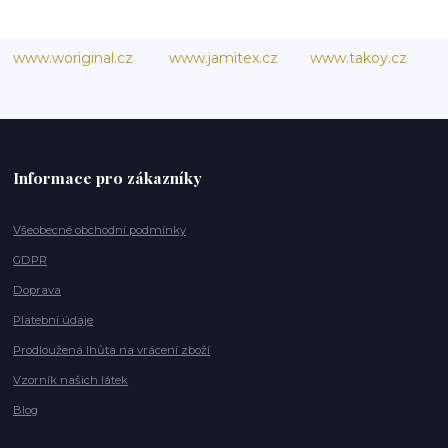
www.woriginal.cz
www.jamitex.cz
www.takoy.cz
Informace pro zákazníky
Všeobecné obchodní podmínky
GDPR
Doprava
Platební údaje
Prodloužená lhůta na vrácení zboží
Vzorník našich látek
Blog