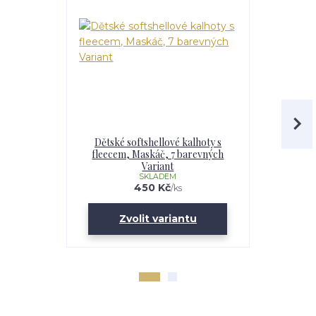
Dětské softshellové kalhoty s
Chlapecká
fleecem, Maskáč, 7 barevných
fleecem – 
Variant
Maskáč, 
SKLADEM
U
450 Kč
/
ks
Zvolit variantu
Zv