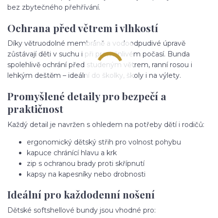
bez zbytečného přehřívání.
Ochrana před větrem i vlhkostí
Díky větruodolné membráně a vodoodpudivé úpravě
zůstávají děti v suchu i při proměnlivém počasí. Bunda
spolehlivě ochrání před studeným větrem, ranní rosou i
lehkým deštěm – ideální do školky, školy i na výlety.
Promyšlené detaily pro bezpečí a
praktičnost
Každý detail je navržen s ohledem na potřeby dětí i rodičů:
ergonomický dětský střih pro volnost pohybu
kapuce chránící hlavu a krk
zip s ochranou brady proti skřípnutí
kapsy na kapesníky nebo drobnosti
Ideální pro každodenní nošení
Dětské softshellové bundy jsou vhodné pro: