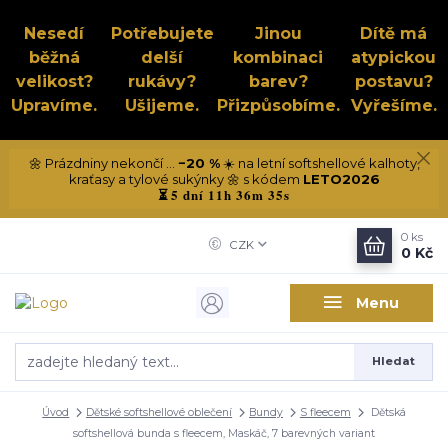
Nesedí
Potřebujete
Jinou
Dítě má
běžná
delší
kombinaci
atypickou
velikost?
rukávy?
barev?
postavu?
Upravíme.
Ušijeme.
Přizpůsobíme.
Vyřešíme.
🌼 Prázdniny nekončí ...
−20 %
☀️ na letní softshellové kalhoty,
kraťasy a tylové sukýnky 🌼 s kódem
LETO2026
5 dní 11h 36m 35s
⏳
0
ks
CZK
0 Kč
Menu
Hledat
Úvod
Dětské softshellové oblečení
Bundy
S fleecem
Dětská
softshellová bunda s fleecem, Maskáč, 7 barevných variant