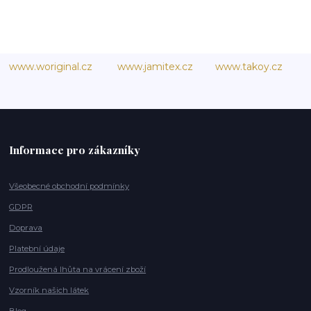
www.woriginal.cz
www.jamitex.cz
www.takoy.cz
Informace pro zákazníky
Všeobecné obchodní podmínky
GDPR
Doprava
Platební údaje
Prodloužená lhůta na vrácení zboží
Vzorník našich látek
Blog