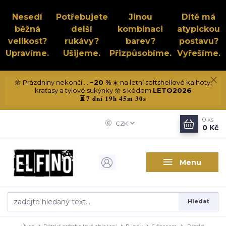
Nesedí
Potřebujete
Jinou
Dítě má
běžná
delší
kombinaci
atypickou
velikost?
rukávy?
barev?
postavu?
Upravíme.
Ušijeme.
Přizpůsobíme.
Vyřešíme.
🌼 Prázdniny nekončí ...
−20 %
☀️ na letní softshellové kalhoty,
kraťasy a tylové sukýnky 🌼 s kódem
LETO2026
7 dní 19h 45m 30s
⏳
0
ks
CZK
0 Kč
Menu
Hledat