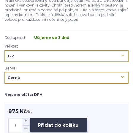
Praktická dětská softshellová bunda je ideální volbou pro každodenní
nošení i venkovní aktivity. Chrání před větrem a lehkým deštěm, je
prodyšná, pružná a pohodlná při pohybu. Hřejivá fleece vrstva zajistí
tepelný komfort. Praktická dětská softshellová bunda je ideální
volbou pro každodenní nošení.
celý popis
Dostupnost
Ušijeme do 3 dnů
Velikost
Barva
Nejsme plátci DPH
875 Kč
/
ks
Přidat do košíku