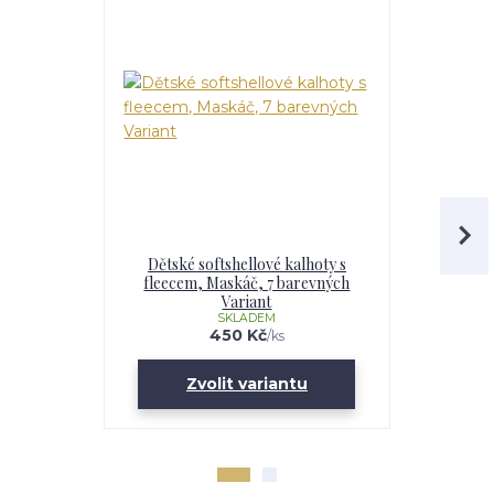
Dětské softshellové kalhoty s
Chlapecká
fleecem, Maskáč, 7 barevných
fleecem – 
Variant
Maskáč, 
SKLADEM
U
450 Kč
/
ks
Zvolit variantu
Zv