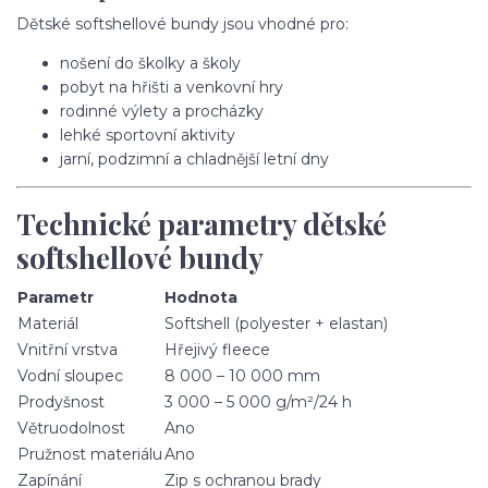
Dětské softshellové bundy jsou vhodné pro:
nošení do školky a školy
pobyt na hřišti a venkovní hry
rodinné výlety a procházky
lehké sportovní aktivity
jarní, podzimní a chladnější letní dny
Technické parametry dětské
softshellové bundy
Parametr
Hodnota
Materiál
Softshell (polyester + elastan)
Vnitřní vrstva
Hřejivý fleece
Vodní sloupec
8 000 – 10 000 mm
Prodyšnost
3 000 – 5 000 g/m²/24 h
Větruodolnost
Ano
Pružnost materiálu
Ano
Zapínání
Zip s ochranou brady