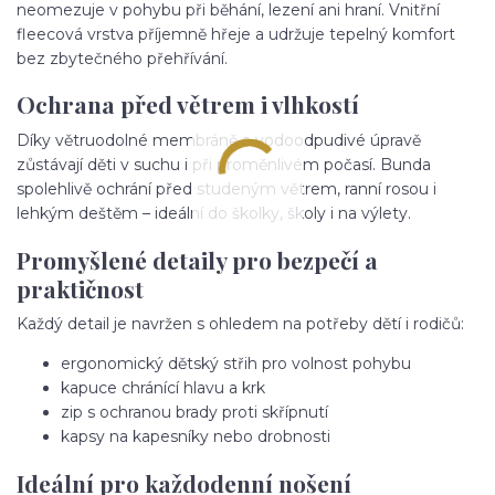
neomezuje v pohybu při běhání, lezení ani hraní. Vnitřní
fleecová vrstva příjemně hřeje a udržuje tepelný komfort
bez zbytečného přehřívání.
Ochrana před větrem i vlhkostí
Díky větruodolné membráně a vodoodpudivé úpravě
zůstávají děti v suchu i při proměnlivém počasí. Bunda
spolehlivě ochrání před studeným větrem, ranní rosou i
lehkým deštěm – ideální do školky, školy i na výlety.
Promyšlené detaily pro bezpečí a
praktičnost
Každý detail je navržen s ohledem na potřeby dětí i rodičů:
ergonomický dětský střih pro volnost pohybu
kapuce chránící hlavu a krk
zip s ochranou brady proti skřípnutí
kapsy na kapesníky nebo drobnosti
Ideální pro každodenní nošení