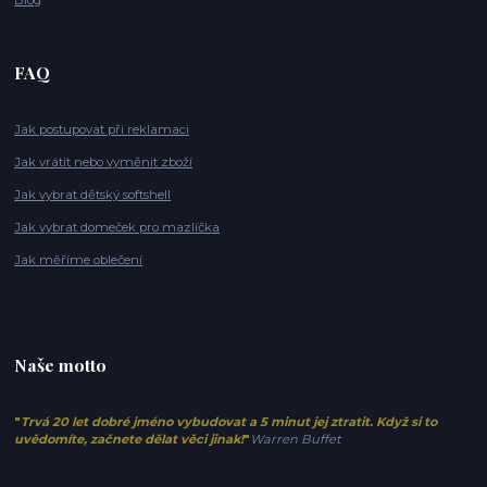
FAQ
Jak postupovat při reklamaci
Jak vrátit nebo vyměnit zboží
Jak vybrat dětský softshell
Jak vybrat domeček pro mazlíčka
Jak měříme oblečení
Naše motto
"
Trvá 20 let dobré jméno vybudovat a 5 minut jej ztratit. Když si to
uvědomíte, začnete dělat věci jinak!
"
Warren Buffet