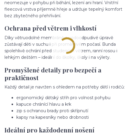
neomezuje v pohybu při běhání, lezení ani hraní. Vnitřní
fleecová vrstva příjemně hřeje a udržuje tepelný komfort
bez zbytečného přehřívání.
Ochrana před větrem i vlhkostí
Díky větruodolné membráně a vodoodpudivé úpravě
zůstávají děti v suchu i při proměnlivém počasí. Bunda
spolehlivě ochrání před studeným větrem, ranní rosou i
lehkým deštěm – ideální do školky, školy i na výlety.
Promyšlené detaily pro bezpečí a
praktičnost
Každý detail je navržen s ohledem na potřeby dětí i rodičů:
ergonomický dětský střih pro volnost pohybu
kapuce chránící hlavu a krk
zip s ochranou brady proti skřípnutí
kapsy na kapesníky nebo drobnosti
Ideální pro každodenní nošení