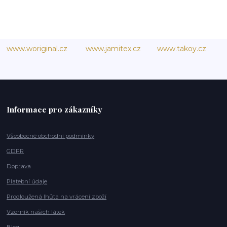
www.woriginal.cz
www.jamitex.cz
www.takoy.cz
Informace pro zákazníky
Všeobecné obchodní podmínky
GDPR
Doprava
Platební údaje
Prodloužená lhůta na vrácení zboží
Vzorník našich látek
Blog