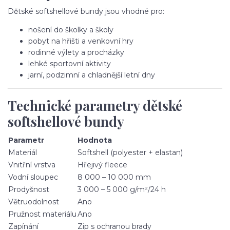
Dětské softshellové bundy jsou vhodné pro:
nošení do školky a školy
pobyt na hřišti a venkovní hry
rodinné výlety a procházky
lehké sportovní aktivity
jarní, podzimní a chladnější letní dny
Technické parametry dětské
softshellové bundy
Parametr
Hodnota
Materiál
Softshell (polyester + elastan)
Vnitřní vrstva
Hřejivý fleece
Vodní sloupec
8 000 – 10 000 mm
Prodyšnost
3 000 – 5 000 g/m²/24 h
Větruodolnost
Ano
Pružnost materiálu
Ano
Zapínání
Zip s ochranou brady