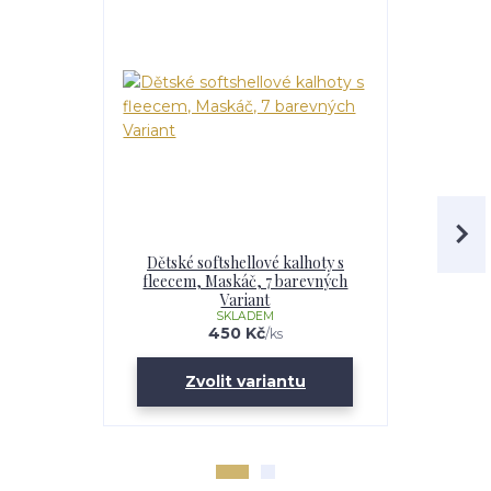
Dětské softshellové kalhoty s
Chlapecká
fleecem, Maskáč, 7 barevných
fleecem – 
Variant
Maskáč, 
SKLADEM
U
450 Kč
/
ks
Zvolit variantu
Zv