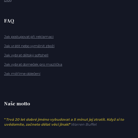
FAQ
Jak postupovat při reklamaci
Jak vrátit nebo vyměnit zboží
Jak vybrat dětský softshell
Jak vybrat domeček pro mazlíčka
Jak měříme oblečení
Naše motto
"
Trvá 20 let dobré jméno vybudovat a 5 minut jej ztratit. Když si to
uvědomíte, začnete dělat věci jinak!
"
Warren Buffet