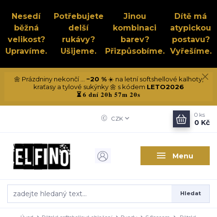
Nesedí
Potřebujete
Jinou
Dítě má
běžná
delší
kombinaci
atypickou
velikost?
rukávy?
barev?
postavu?
Upravíme.
Ušijeme.
Přizpůsobíme.
Vyřešíme.
🌼 Prázdniny nekončí ...
−20 %
☀️ na letní softshellové kalhoty,
kraťasy a tylové sukýnky 🌼 s kódem
LETO2026
6 dní 20h 57m 19s
⏳
0
ks
CZK
0 Kč
Menu
Hledat