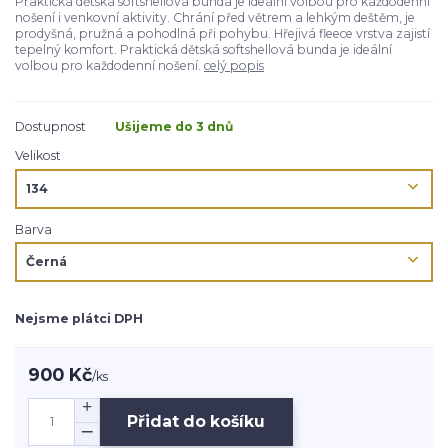
Praktická dětská softshellová bunda je ideální volbou pro každodenní
nošení i venkovní aktivity. Chrání před větrem a lehkým deštěm, je
prodyšná, pružná a pohodlná při pohybu. Hřejivá fleece vrstva zajistí
tepelný komfort. Praktická dětská softshellová bunda je ideální
volbou pro každodenní nošení.
celý popis
Dostupnost
Ušijeme do 3 dnů
Velikost
Barva
Nejsme plátci DPH
900 Kč
/
ks
Přidat do košíku