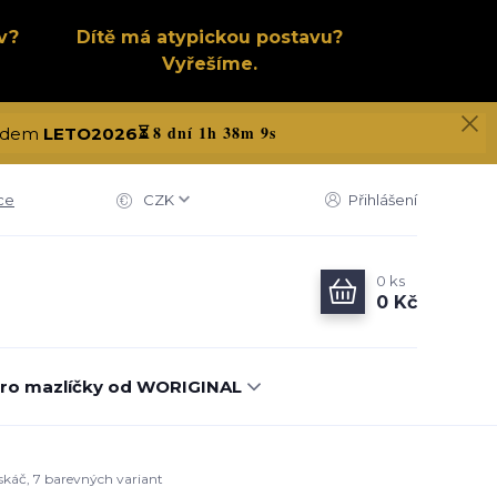
v?
Dítě má atypickou postavu?
Vyřešíme.
8 dní 1h 38m 8s
 kódem
LETO2026
⏳
ce
CZK
Přihlášení
0
ks
0 Kč
ro mazlíčky od WORIGINAL
skáč, 7 barevných variant