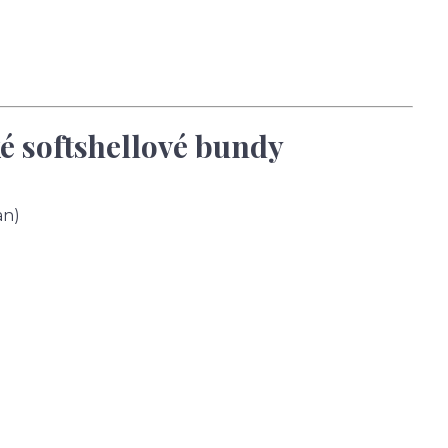
é softshellové bundy
an)