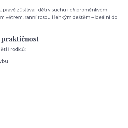
avě zůstávají děti v suchu i při proměnlivém
m větrem, ranní rosou i lehkým deštěm – ideální do
 praktičnost
tí i rodičů:
hybu