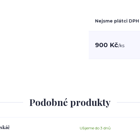
Nejsme plátci DPH
900 Kč
/
ks
Podobné produkty
askáč
Ušijeme do 3 dnů