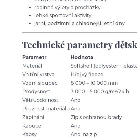
rodinné výlety a procházky
lehké sportovní aktivity
jarní, podzimní a chladnější letní dny
Technické parametry dětsk
Parametr
Hodnota
Materiál
Softshell (polyester + elast
Vnitřní vrstva
Hřejivý fleece
Vodní sloupec
8 000 – 10 000 mm
Prodyšnost
3 000 – 5 000 g/m²/24 h
Větruodolnost
Ano
Pružnost materiálu
Ano
Zapínání
Zip s ochranou brady
Kapuce
Ano
Kapsy
Ano, na zip