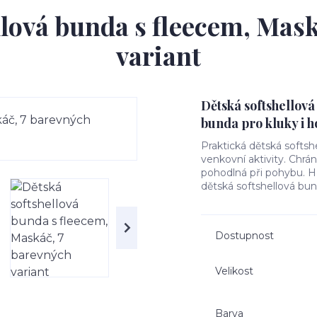
llová bunda s fleecem, Mask
variant
Dětská softshellová
bunda pro kluky i h
Praktická dětská softsh
venkovní aktivity. Chrá
pohodlná při pohybu. Hře
dětská softshellová bun
Dostupnost
Velikost
Barva