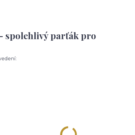
– spolehlivý parťák pro
vedení: