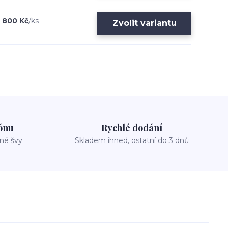
800 Kč
/
ks
Zvolit variantu
zónu
Rychlé dodání
vné švy
Skladem ihned, ostatní do 3 dnů