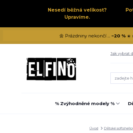
Nesedí běžná velikost?
Po
Upravíme.
🌼 Prázdniny nekončí ...
−20 %
☀️ 
Jak vybrat d
% Zvýhodněné modely %
Dě
Úvod
Dětské softshello