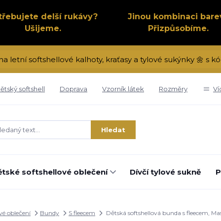
třebujete delší rukávy?
Jinou kombinaci bare
Ušijeme.
Přizpůsobíme.
na letní softshellové kalhoty, kraťasy a tylové sukýnky 🌼 s
ětský softshell
Doprava
Vzorník látek
Rozměry
Ví
Hledat
tské softshellové oblečení
Dívčí tylové sukně
P
vé oblečení
Bundy
S fleecem
Dětská softshellová bunda s fleecem, Ma