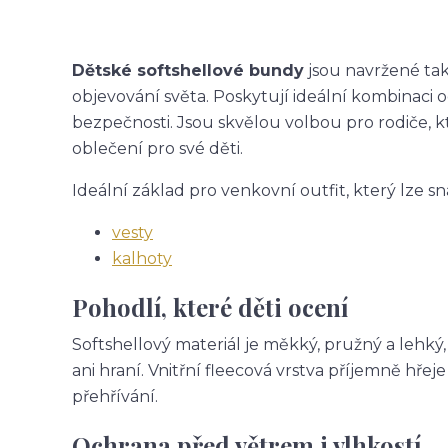
Dětské softshellové bundy
jsou navržené tak,
objevování světa. Poskytují ideální kombinaci 
bezpečnosti. Jsou skvělou volbou pro rodiče, k
oblečení pro své děti.
Ideální základ pro venkovní outfit, který lze sn
vesty
kalhoty
Pohodlí, které děti ocení
Softshellový materiál je měkký, pružný a lehký
ani hraní. Vnitřní fleecová vrstva příjemně hř
přehřívání.
Ochrana před větrem i vlhkostí