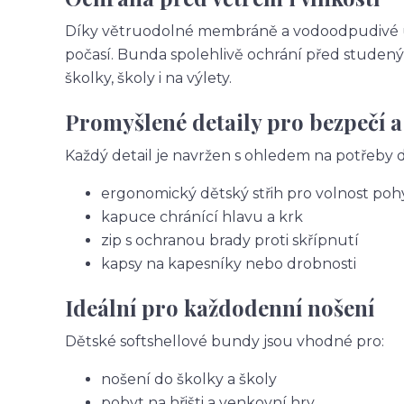
Díky větruodolné membráně a vodoodpudivé úpr
počasí. Bunda spolehlivě ochrání před studený
školky, školy i na výlety.
Promyšlené detaily pro bezpečí a
Každý detail je navržen s ohledem na potřeby dě
ergonomický dětský střih pro volnost po
kapuce chránící hlavu a krk
zip s ochranou brady proti skřípnutí
kapsy na kapesníky nebo drobnosti
Ideální pro každodenní nošení
Dětské softshellové bundy jsou vhodné pro:
nošení do školky a školy
pobyt na hřišti a venkovní hry