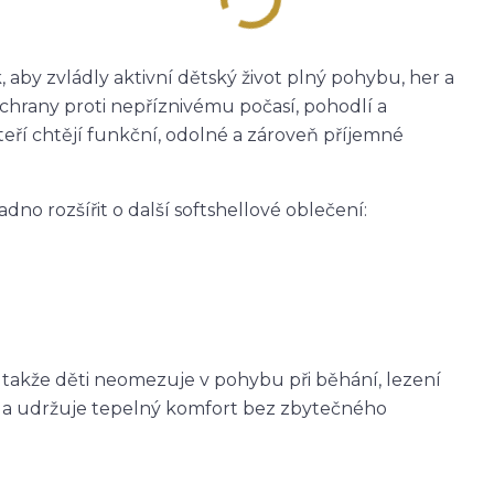
 aby zvládly aktivní dětský život plný pohybu, her a
ochrany proti nepříznivému počasí, pohodlí a
teří chtějí funkční, odolné a zároveň příjemné
adno rozšířit o další softshellové oblečení:
, takže děti neomezuje v pohybu při běhání, lezení
eje a udržuje tepelný komfort bez zbytečného