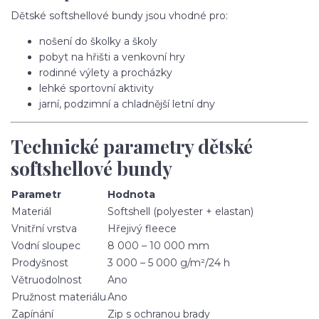
Dětské softshellové bundy jsou vhodné pro:
nošení do školky a školy
pobyt na hřišti a venkovní hry
rodinné výlety a procházky
lehké sportovní aktivity
jarní, podzimní a chladnější letní dny
Technické parametry dětské
softshellové bundy
Parametr
Hodnota
Materiál
Softshell (polyester + elastan)
Vnitřní vrstva
Hřejivý fleece
Vodní sloupec
8 000 – 10 000 mm
Prodyšnost
3 000 – 5 000 g/m²/24 h
Větruodolnost
Ano
Pružnost materiálu
Ano
Zapínání
Zip s ochranou brady