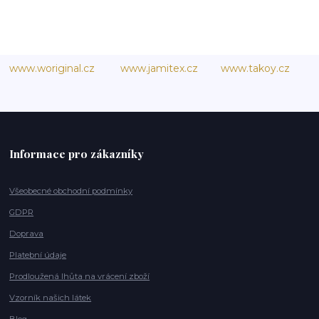
www.woriginal.cz
www.jamitex.cz
www.takoy.cz
Informace pro zákazníky
Všeobecné obchodní podmínky
GDPR
Doprava
Platební údaje
Prodloužená lhůta na vrácení zboží
Vzorník našich látek
Blog