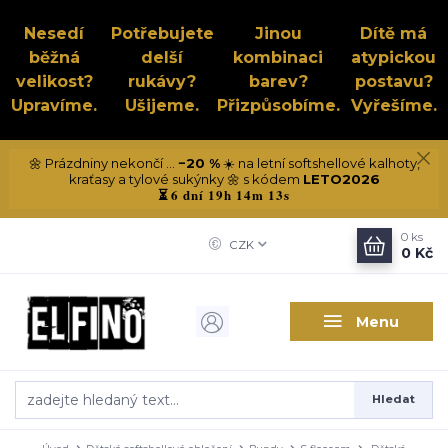
Nesedí
Potřebujete
Jinou
Dítě má
běžná
delší
kombinaci
atypickou
velikost?
rukávy?
barev?
postavu?
Upravíme.
Ušijeme.
Přizpůsobíme.
Vyřešíme.
🌼 Prázdniny nekončí ...
−20 %
☀️ na letní softshellové kalhoty,
kraťasy a tylové sukýnky 🌼 s kódem
LETO2026
6 dní 19h 14m 13s
⏳
0
ks
CZK
0 Kč
Menu
Hledat