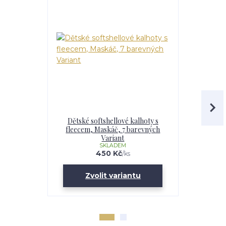
Dětské softshellové kalhoty s
Chlapecká
fleecem, Maskáč, 7 barevných
fleecem – 
Variant
Maskáč, 
SKLADEM
U
450 Kč
/
ks
Zvolit variantu
Zv