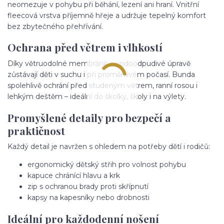
neomezuje v pohybu při běhání, lezení ani hraní. Vnitřní
fleecová vrstva příjemně hřeje a udržuje tepelný komfort
bez zbytečného přehřívání.
Ochrana před větrem i vlhkostí
Díky větruodolné membráně a vodoodpudivé úpravě
zůstávají děti v suchu i při proměnlivém počasí. Bunda
spolehlivě ochrání před studeným větrem, ranní rosou i
lehkým deštěm – ideální do školky, školy i na výlety.
Promyšlené detaily pro bezpečí a
praktičnost
Každý detail je navržen s ohledem na potřeby dětí i rodičů:
ergonomický dětský střih pro volnost pohybu
kapuce chránící hlavu a krk
zip s ochranou brady proti skřípnutí
kapsy na kapesníky nebo drobnosti
Ideální pro každodenní nošení