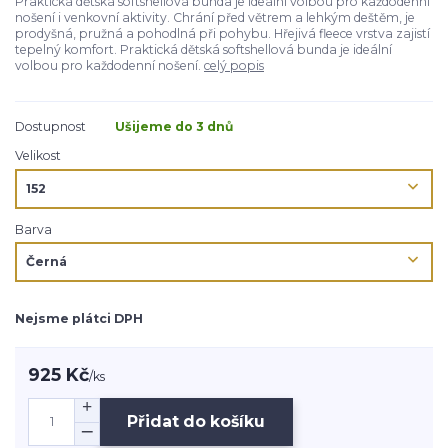
Praktická dětská softshellová bunda je ideální volbou pro každodenní
nošení i venkovní aktivity. Chrání před větrem a lehkým deštěm, je
prodyšná, pružná a pohodlná při pohybu. Hřejivá fleece vrstva zajistí
tepelný komfort. Praktická dětská softshellová bunda je ideální
volbou pro každodenní nošení.
celý popis
Dostupnost
Ušijeme do 3 dnů
Velikost
Barva
Nejsme plátci DPH
925 Kč
/
ks
Přidat do košíku