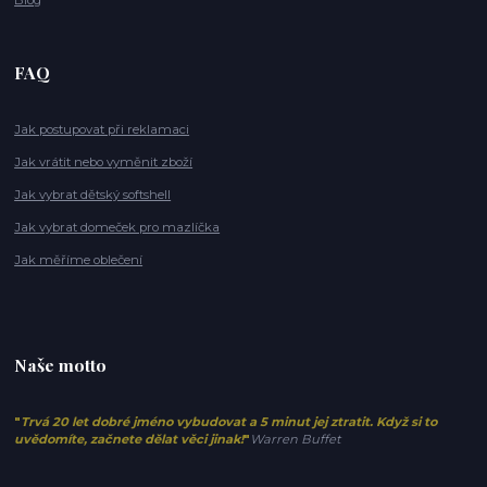
FAQ
Jak postupovat při reklamaci
Jak vrátit nebo vyměnit zboží
Jak vybrat dětský softshell
Jak vybrat domeček pro mazlíčka
Jak měříme oblečení
Naše motto
"
Trvá 20 let dobré jméno vybudovat a 5 minut jej ztratit. Když si to
uvědomíte, začnete dělat věci jinak!
"
Warren Buffet