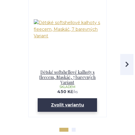
Dětské softshellové kalhoty s
Chlapecká
fleecem, Maskáč, 7 barevných
fleecem – 
Variant
Maskáč, 
SKLADEM
U
450 Kč
/
ks
Zvolit variantu
Zv