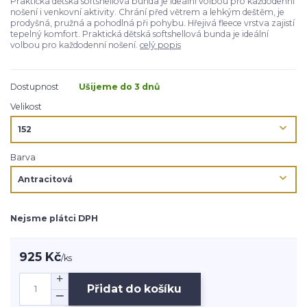
Praktická dětská softshellová bunda je ideální volbou pro každodenní
nošení i venkovní aktivity. Chrání před větrem a lehkým deštěm, je
prodyšná, pružná a pohodlná při pohybu. Hřejivá fleece vrstva zajistí
tepelný komfort. Praktická dětská softshellová bunda je ideální
volbou pro každodenní nošení.
celý popis
Dostupnost
Ušijeme do 3 dnů
Velikost
Barva
Nejsme plátci DPH
925 Kč
/
ks
Přidat do košíku