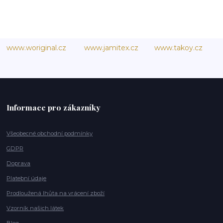
www.woriginal.cz
www.jamitex.cz
www.takoy.cz
Informace pro zákazníky
Všeobecné obchodní podmínky
GDPR
Doprava
Platební údaje
Prodloužená lhůta na vrácení zboží
Vzorník našich látek
Blog