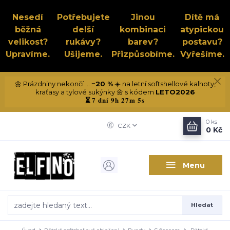
Nesedí
Potřebujete
Jinou
Dítě má
běžná
delší
kombinaci
atypickou
velikost?
rukávy?
barev?
postavu?
Upravíme.
Ušijeme.
Přizpůsobíme.
Vyřešíme.
🌼 Prázdniny nekončí ...
−20 %
☀️ na letní softshellové kalhoty,
kraťasy a tylové sukýnky 🌼 s kódem
LETO2026
7 dní 9h 27m 5s
⏳
0
ks
CZK
0 Kč
Menu
Hledat