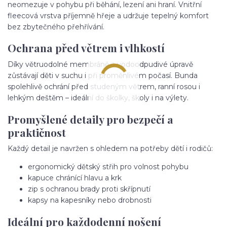
neomezuje v pohybu při běhání, lezení ani hraní. Vnitřní
fleecová vrstva příjemně hřeje a udržuje tepelný komfort
bez zbytečného přehřívání.
Ochrana před větrem i vlhkostí
Díky větruodolné membráně a vodoodpudivé úpravě
zůstávají děti v suchu i při proměnlivém počasí. Bunda
spolehlivě ochrání před studeným větrem, ranní rosou i
lehkým deštěm – ideální do školky, školy i na výlety.
Promyšlené detaily pro bezpečí a
praktičnost
Každý detail je navržen s ohledem na potřeby dětí i rodičů:
ergonomický dětský střih pro volnost pohybu
kapuce chránící hlavu a krk
zip s ochranou brady proti skřípnutí
kapsy na kapesníky nebo drobnosti
Ideální pro každodenní nošení