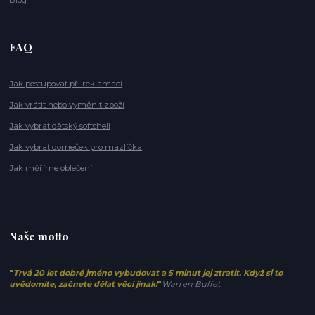
FAQ
Jak postupovat při reklamaci
Jak vrátit nebo vyměnit zboží
Jak vybrat dětský softshell
Jak vybrat domeček pro mazlíčka
Jak měříme oblečení
Naše motto
"
Trvá 20 let dobré jméno vybudovat a 5 minut jej ztratit. Když si to
uvědomíte, začnete dělat věci jinak!
"
Warren Buffet