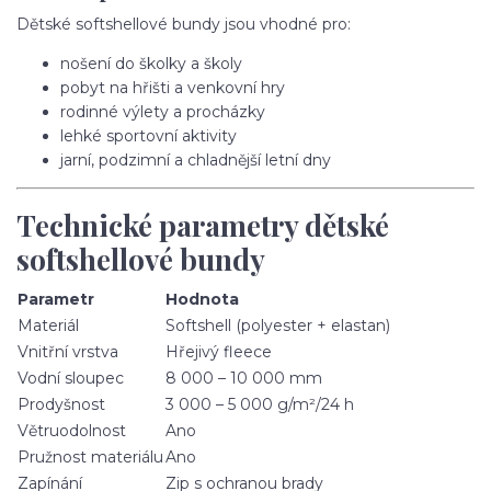
Dětské softshellové bundy jsou vhodné pro:
nošení do školky a školy
pobyt na hřišti a venkovní hry
rodinné výlety a procházky
lehké sportovní aktivity
jarní, podzimní a chladnější letní dny
Technické parametry dětské
softshellové bundy
Parametr
Hodnota
Materiál
Softshell (polyester + elastan)
Vnitřní vrstva
Hřejivý fleece
Vodní sloupec
8 000 – 10 000 mm
Prodyšnost
3 000 – 5 000 g/m²/24 h
Větruodolnost
Ano
Pružnost materiálu
Ano
Zapínání
Zip s ochranou brady