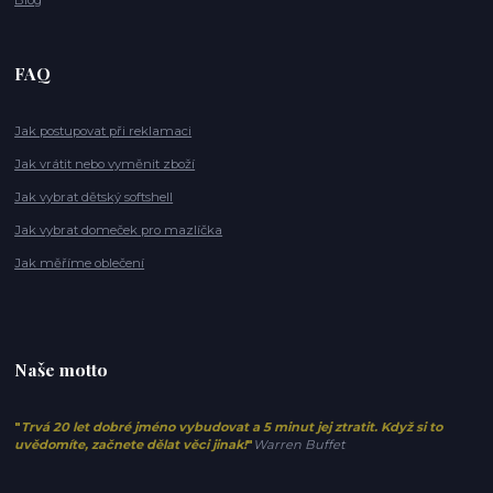
FAQ
Jak postupovat při reklamaci
Jak vrátit nebo vyměnit zboží
Jak vybrat dětský softshell
Jak vybrat domeček pro mazlíčka
Jak měříme oblečení
Naše motto
"
Trvá 20 let dobré jméno vybudovat a 5 minut jej ztratit. Když si to
uvědomíte, začnete dělat věci jinak!
"
Warren Buffet