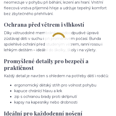
neomezuje v pohybu při běhání, lezení ani hraní. Vnitřní
fleecová vrstva příjemně hřeje a udržuje tepelný komfort
bez zbytečného přehřívání.
Ochrana před větrem i vlhkostí
Díky větruodolné membráně a vodoodpudivé úpravě
zůstávají děti v suchu i při proměnlivém počasí. Bunda
spolehlivě ochrání před studeným větrem, ranní rosou i
lehkým deštěm – ideální do školky, školy i na výlety.
Promyšlené detaily pro bezpečí a
praktičnost
Každý detail je navržen s ohledem na potřeby dětí i rodičů:
ergonomický dětský střih pro volnost pohybu
kapuce chránící hlavu a krk
zip s ochranou brady proti skřípnutí
kapsy na kapesníky nebo drobnosti
Ideální pro každodenní nošení