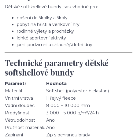
Dětské softshellové bundy jsou vhodné pro:
nošení do školky a školy
pobyt na hřišti a venkovní hry
rodinné výlety a procházky
lehké sportovní aktivity
jarní, podzimní a chladnější letní dny
Technické parametry dětské
softshellové bundy
Parametr
Hodnota
Materiál
Softshell (polyester + elastan)
Vnitřní vrstva
Hřejivý fleece
Vodní sloupec
8 000 – 10 000 mm
Prodyšnost
3 000 – 5 000 g/m²/24 h
Větruodolnost
Ano
Pružnost materiálu
Ano
Zapínání
Zip s ochranou brady