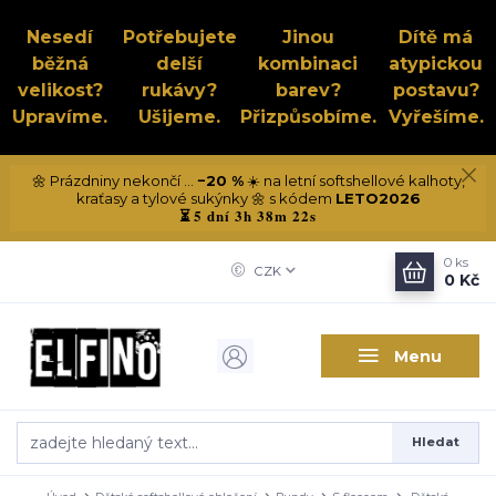
Nesedí
Potřebujete
Jinou
Dítě má
běžná
delší
kombinaci
atypickou
velikost?
rukávy?
barev?
postavu?
Upravíme.
Ušijeme.
Přizpůsobíme.
Vyřešíme.
🌼 Prázdniny nekončí ...
−20 %
☀️ na letní softshellové kalhoty,
kraťasy a tylové sukýnky 🌼 s kódem
LETO2026
5 dní 3h 38m 22s
⏳
0
ks
CZK
0 Kč
Menu
Hledat