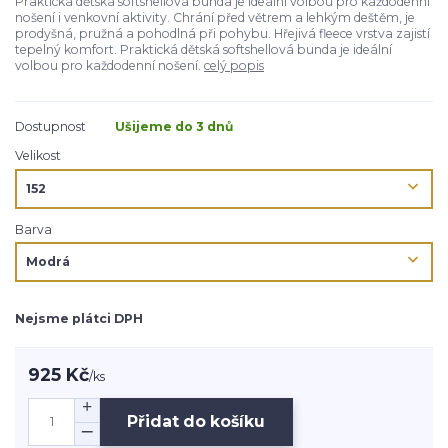
Praktická dětská softshellová bunda je ideální volbou pro každodenní
nošení i venkovní aktivity. Chrání před větrem a lehkým deštěm, je
prodyšná, pružná a pohodlná při pohybu. Hřejivá fleece vrstva zajistí
tepelný komfort. Praktická dětská softshellová bunda je ideální
volbou pro každodenní nošení.
celý popis
Dostupnost
Ušijeme do 3 dnů
Velikost
Barva
Nejsme plátci DPH
925 Kč
/
ks
Přidat do košíku