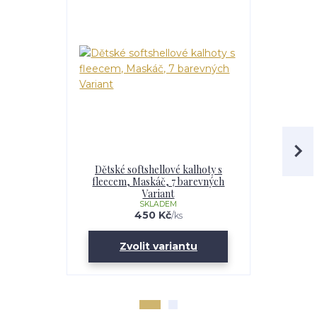
Dětské softshellové kalhoty s
Chlapecká
fleecem, Maskáč, 7 barevných
fleecem – 
Variant
Maskáč, 
SKLADEM
U
450 Kč
/
ks
Zvolit variantu
Zv