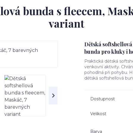
llová bunda s fleecem, Mask
variant
Dětská softshellová
bunda pro kluky i h
Praktická dětská softsh
venkovní aktivity. Chrá
pohodlná při pohybu. Hře
dětská softshellová bun
Dostupnost
Velikost
Barva