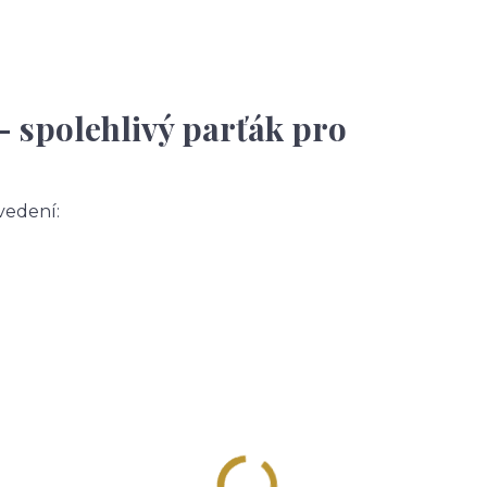
– spolehlivý parťák pro
vedení: