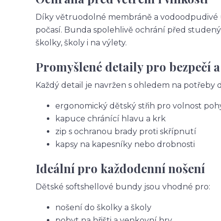
Díky větruodolné membráně a vodoodpudivé úpr
počasí. Bunda spolehlivě ochrání před studený
školky, školy i na výlety.
Promyšlené detaily pro bezpečí a
Každý detail je navržen s ohledem na potřeby dě
ergonomický dětský střih pro volnost po
kapuce chránící hlavu a krk
zip s ochranou brady proti skřípnutí
kapsy na kapesníky nebo drobnosti
Ideální pro každodenní nošení
Dětské softshellové bundy jsou vhodné pro:
nošení do školky a školy
pobyt na hřišti a venkovní hry