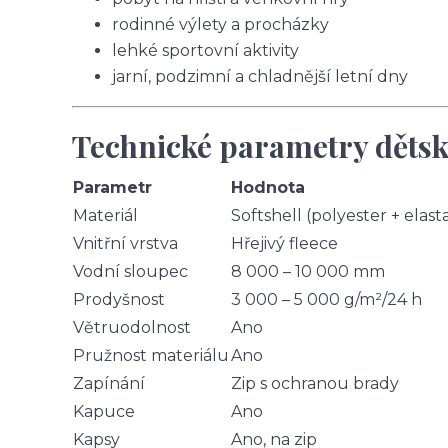
rodinné výlety a procházky
lehké sportovní aktivity
jarní, podzimní a chladnější letní dny
Technické parametry dětsk
Parametr
Hodnota
Materiál
Softshell (polyester + elast
Vnitřní vrstva
Hřejivý fleece
Vodní sloupec
8 000 – 10 000 mm
Prodyšnost
3 000 – 5 000 g/m²/24 h
Větruodolnost
Ano
Pružnost materiálu
Ano
Zapínání
Zip s ochranou brady
Kapuce
Ano
Kapsy
Ano, na zip