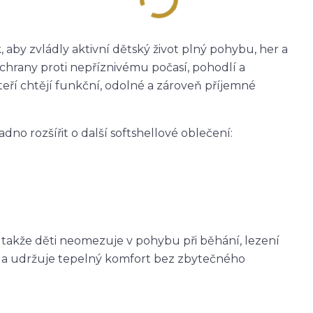
 aby zvládly aktivní dětský život plný pohybu, her a
ochrany proti nepříznivému počasí, pohodlí a
teří chtějí funkční, odolné a zároveň příjemné
adno rozšířit o další softshellové oblečení:
, takže děti neomezuje v pohybu při běhání, lezení
eje a udržuje tepelný komfort bez zbytečného