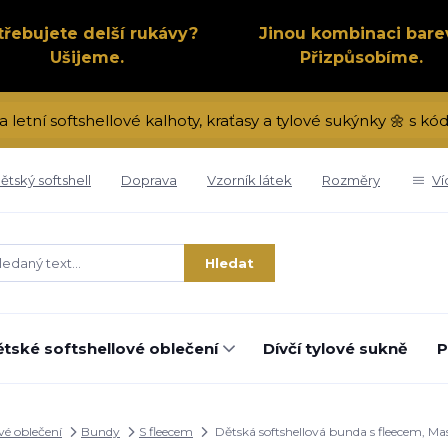
třebujete delší rukávy?
Jinou kombinaci bare
Ušijeme.
Přizpůsobíme.
a letní softshellové kalhoty, kraťasy a tylové sukýnky 🌼 s 
ětský softshell
Doprava
Vzorník látek
Rozměry
Ví
Hledat
tské softshellové oblečení
Dívčí tylové sukně
P
vé oblečení
Bundy
S fleecem
Dětská softshellová bunda s fleecem, Ma