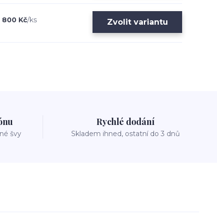
800 Kč
/
ks
Zvolit variantu
zónu
Rychlé dodání
vné švy
Skladem ihned, ostatní do 3 dnů