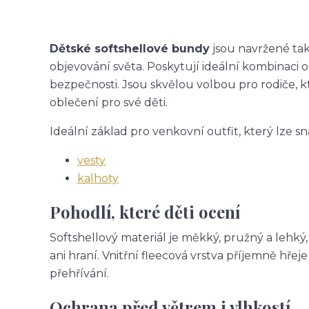
Dětské softshellové bundy
jsou navržené tak,
objevování světa. Poskytují ideální kombinaci 
bezpečnosti. Jsou skvělou volbou pro rodiče, k
oblečení pro své děti.
Ideální základ pro venkovní outfit, který lze sn
vesty
kalhoty
Pohodlí, které děti ocení
Softshellový materiál je měkký, pružný a lehký
ani hraní. Vnitřní fleecová vrstva příjemně hř
přehřívání.
Ochrana před větrem i vlhkostí