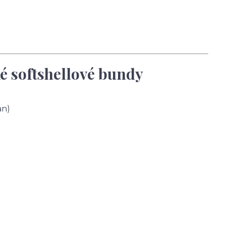
é softshellové bundy
an)