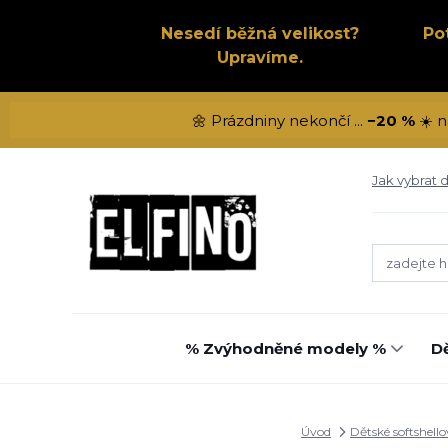
Nesedí běžná velikost?
Po
Upravíme.
🌼 Prázdniny nekončí ...
−20 %
☀️ n
Jak vybrat d
% Zvýhodněné modely %
Dě
Úvod
Dětské softshello