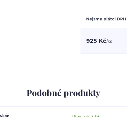
Nejsme plátci DPH
925 Kč
/
ks
Podobné produkty
askáč
Ušijeme do 3 dnů