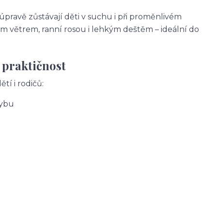
avě zůstávají děti v suchu i při proměnlivém
m větrem, ranní rosou i lehkým deštěm – ideální do
 praktičnost
tí i rodičů:
hybu