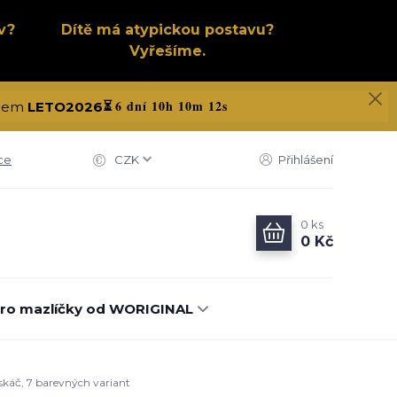
v?
Dítě má atypickou postavu?
Vyřešíme.
6 dní 10h 10m 11s
kódem
LETO2026
⏳
ce
CZK
Přihlášení
0
ks
0 Kč
ro mazlíčky od WORIGINAL
skáč, 7 barevných variant