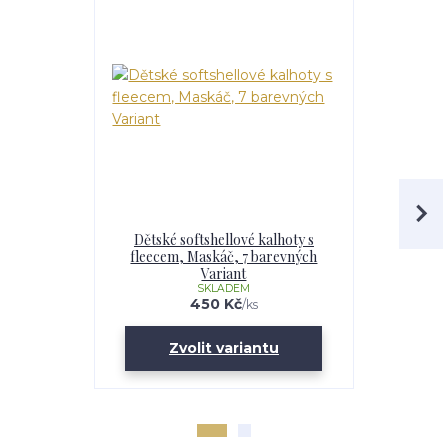
Dětské softshellové kalhoty s
Chlapecká
fleecem, Maskáč, 7 barevných
fleecem – 
Variant
Maskáč, 
SKLADEM
U
450 Kč
/
ks
Zvolit variantu
Zv