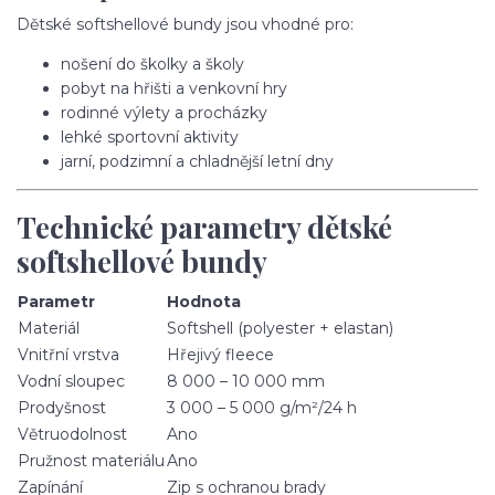
Dětské softshellové bundy jsou vhodné pro:
nošení do školky a školy
pobyt na hřišti a venkovní hry
rodinné výlety a procházky
lehké sportovní aktivity
jarní, podzimní a chladnější letní dny
Technické parametry dětské
softshellové bundy
Parametr
Hodnota
Materiál
Softshell (polyester + elastan)
Vnitřní vrstva
Hřejivý fleece
Vodní sloupec
8 000 – 10 000 mm
Prodyšnost
3 000 – 5 000 g/m²/24 h
Větruodolnost
Ano
Pružnost materiálu
Ano
Zapínání
Zip s ochranou brady