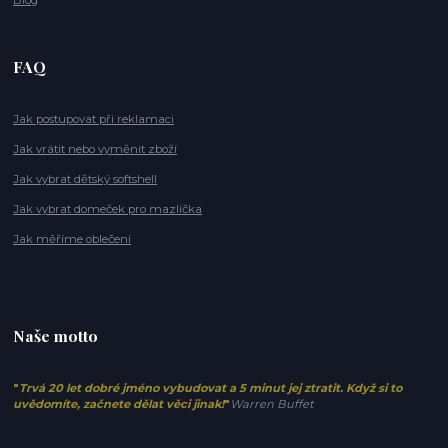
FAQ
Jak postupovat při reklamaci
Jak vrátit nebo vyměnit zboží
Jak vybrat dětský softshell
Jak vybrat domeček pro mazlíčka
Jak měříme oblečení
Naše motto
"
Trvá 20 let dobré jméno vybudovat a 5 minut jej ztratit. Když si to
uvědomíte, začnete dělat věci jinak!
"
Warren Buffet