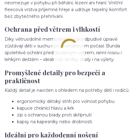
neomezuje v pohybu při běhání, lezení ani hraní. Vnitřní
fleecová vrstva příjemně hřeje a udržuje tepelný komfort
bez zbytečného přehřívání.
Ochrana před větrem i vlhkostí
Díky větruodolné membráně a vodoodpudivé úpravě
zůstávají děti v suchu i při proměnlivém počasí. Bunda
spolehlivě ochrání před studeným větrem, ranní rosou i
lehkým deštěm – ideální do školky, školy i na výlety.
Promyšlené detaily pro bezpečí a
praktičnost
Každý detail je navržen s ohledem na potřeby dětí i rodičů:
ergonomický dětský střih pro volnost pohybu
kapuce chránící hlavu a krk
zip s ochranou brady proti skřípnutí
kapsy na kapesníky nebo drobnosti
Ideální pro každodenní nošení