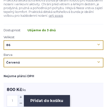
Praktická dětská softshellová bunda je ideální volbou pro každodenní
nošení i venkovní aktivity. Chrání před větrem a lehkým deštěm, je
prodyšná, pružná a pohodlná při pohybu. Hřejivá fleece vrstva zajistí
tepelný komfort. Praktická dětská softshellová bunda je ideální
volbou pro každodenní nošení.
celý popis
Dostupnost
Ušijeme do 3 dnů
Velikost
Barva
Nejsme plátci DPH
800 Kč
/
ks
Přidat do košíku