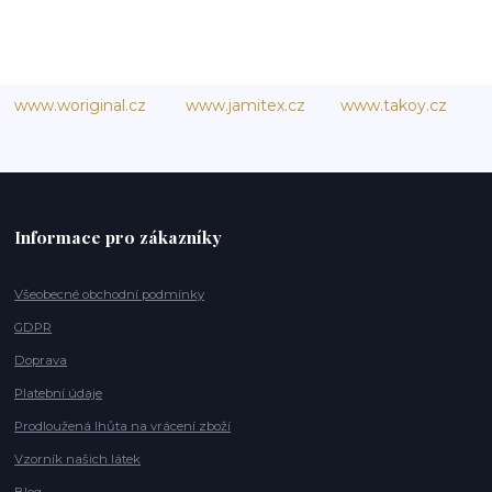
www.woriginal.cz
www.jamitex.cz
www.takoy.cz
Informace pro zákazníky
Všeobecné obchodní podmínky
GDPR
Doprava
Platební údaje
Prodloužená lhůta na vrácení zboží
Vzorník našich látek
Blog