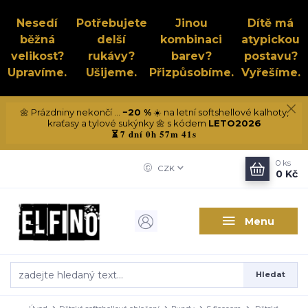
Nesedí
Potřebujete
Jinou
Dítě má
běžná
delší
kombinaci
atypickou
velikost?
rukávy?
barev?
postavu?
Upravíme.
Ušijeme.
Přizpůsobíme.
Vyřešíme.
🌼 Prázdniny nekončí ...
−20 %
☀️ na letní softshellové kalhoty,
kraťasy a tylové sukýnky 🌼 s kódem
LETO2026
7 dní 0h 57m 41s
⏳
0
ks
CZK
0 Kč
Menu
Hledat