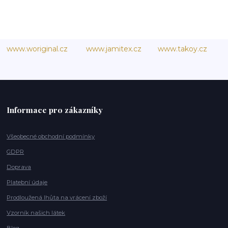
www.woriginal.cz
www.jamitex.cz
www.takoy.cz
Informace pro zákazníky
Všeobecné obchodní podmínky
GDPR
Doprava
Platební údaje
Prodloužená lhůta na vrácení zboží
Vzorník našich látek
Blog