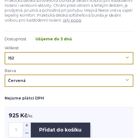
Praktická dětská softshellová bunda je ideální volbou pro každodenní
nošení i venkovní aktivity. Chrání před větrem a lehkým deštěm, je
prodyšná, pružná a pohodlná při pohybu. Hřejivá fleece vrstva zajistí
tepelný komfort. Praktická dětská softshellová bunda je ideální
volbou pro každodenní nošení.
celý popis
Dostupnost
Ušijeme do 3 dnů
Velikost
Barva
Nejsme plátci DPH
925 Kč
/
ks
Přidat do košíku