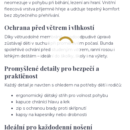
neomezuje v pohybu při běhání, lezení ani hraní. Vnitřní
fleecová vrstva příjemně hřeje a udržuje tepelný komfort
bez zbytečného přehřívání.
Ochrana před větrem i vlhkostí
Díky větruodolné membráně a vodoodpudivé úpravě
zůstávají děti v suchu i při proměnlivém počasí. Bunda
spolehlivě ochrání před studeným větrem, ranní rosou i
lehkým deštěm – ideální do školky, školy i na výlety.
Promyšlené detaily pro bezpečí a
praktičnost
Každý detail je navržen s ohledem na potřeby dětí i rodičů:
ergonomický dětský střih pro volnost pohybu
kapuce chránící hlavu a krk
zip s ochranou brady proti skřípnutí
kapsy na kapesníky nebo drobnosti
Ideální pro každodenní nošení