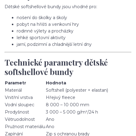
Dětské softshellové bundy jsou vhodné pro:
nošení do školky a školy
pobyt na hřišti a venkovní hry
rodinné výlety a procházky
lehké sportovní aktivity
jarní, podzimní a chladnější letní dny
Technické parametry dětské
softshellové bundy
Parametr
Hodnota
Materiál
Softshell (polyester + elastan)
Vnitřní vrstva
Hřejivý fleece
Vodní sloupec
8 000 – 10 000 mm
Prodyšnost
3 000 – 5 000 g/m²/24 h
Větruodolnost
Ano
Pružnost materiálu
Ano
Zapínání
Zip s ochranou brady