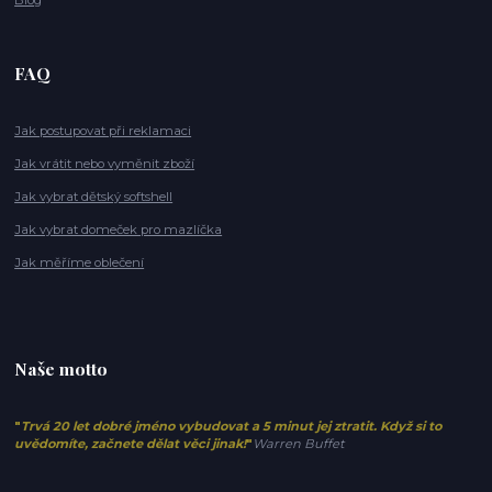
FAQ
Jak postupovat při reklamaci
Jak vrátit nebo vyměnit zboží
Jak vybrat dětský softshell
Jak vybrat domeček pro mazlíčka
Jak měříme oblečení
Naše motto
"
Trvá 20 let dobré jméno vybudovat a 5 minut jej ztratit. Když si to
uvědomíte, začnete dělat věci jinak!
"
Warren Buffet