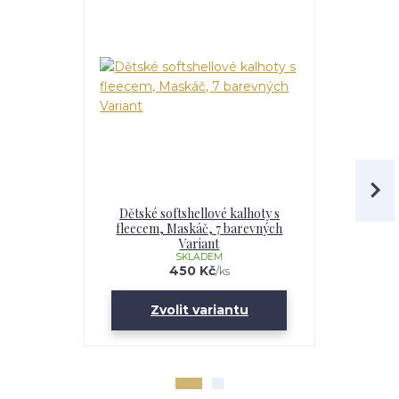
Dětské softshellové kalhoty s
Chlapecká
fleecem, Maskáč, 7 barevných
fleecem – 
Variant
Maskáč, 
SKLADEM
U
450 Kč
/
ks
Zvolit variantu
Zv