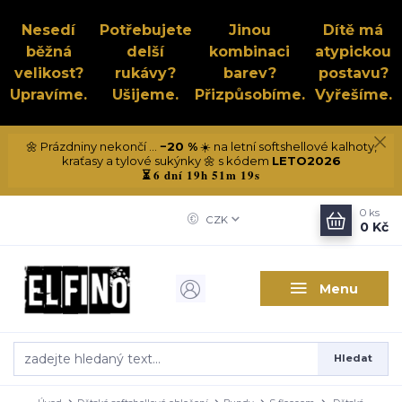
Nesedí
Potřebujete
Jinou
Dítě má
běžná
delší
kombinaci
atypickou
velikost?
rukávy?
barev?
postavu?
Upravíme.
Ušijeme.
Přizpůsobíme.
Vyřešíme.
🌼 Prázdniny nekončí ...
−20 %
☀️ na letní softshellové kalhoty,
kraťasy a tylové sukýnky 🌼 s kódem
LETO2026
6 dní 19h 51m 19s
⏳
0
ks
CZK
0 Kč
Menu
Hledat