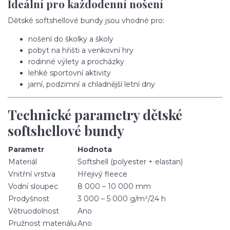
Ideální pro každodenní nošení
Dětské softshellové bundy jsou vhodné pro:
nošení do školky a školy
pobyt na hřišti a venkovní hry
rodinné výlety a procházky
lehké sportovní aktivity
jarní, podzimní a chladnější letní dny
Technické parametry dětské
softshellové bundy
Parametr
Hodnota
Materiál
Softshell (polyester + elastan)
Vnitřní vrstva
Hřejivý fleece
Vodní sloupec
8 000 – 10 000 mm
Prodyšnost
3 000 – 5 000 g/m²/24 h
Větruodolnost
Ano
Pružnost materiálu
Ano