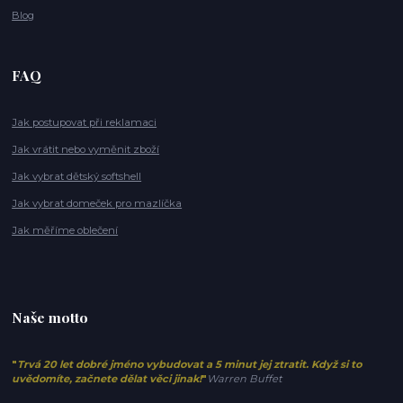
Blog
FAQ
Jak postupovat při reklamaci
Jak vrátit nebo vyměnit zboží
Jak vybrat dětský softshell
Jak vybrat domeček pro mazlíčka
Jak měříme oblečení
Naše motto
"
Trvá 20 let dobré jméno vybudovat a 5 minut jej ztratit. Když si to
uvědomíte, začnete dělat věci jinak!
"
Warren Buffet