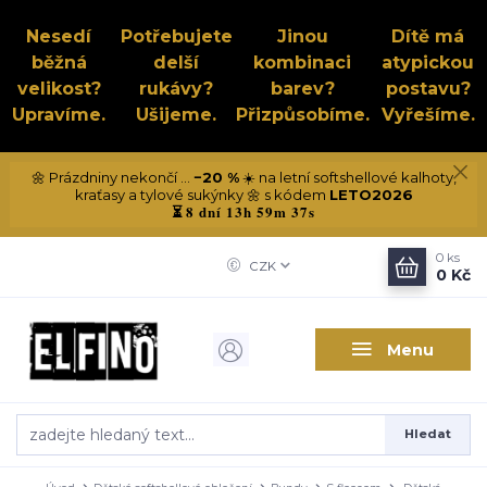
Nesedí
Potřebujete
Jinou
Dítě má
běžná
delší
kombinaci
atypickou
velikost?
rukávy?
barev?
postavu?
Upravíme.
Ušijeme.
Přizpůsobíme.
Vyřešíme.
🌼 Prázdniny nekončí ...
−20 %
☀️ na letní softshellové kalhoty,
kraťasy a tylové sukýnky 🌼 s kódem
LETO2026
8 dní 13h 59m 37s
⏳
0
ks
CZK
0 Kč
Menu
Hledat