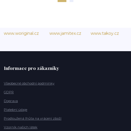
www.woriginal.cz
www.jamitex.cz
www.takoy.cz
Informace pro zákazníky
Všeobecné obchodní podmínky
GDPR
Doprava
Platební údaje
Prodloužená lhůta na vrácení zboží
Vzorník našich látek