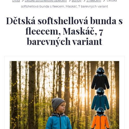
Úvod
Dětské softshellové oblečení
Bundy
S fleecem
Dětská
softshellová bunda s fleecem, Maskáč, 7 barevných variant
Dětská softshellová bunda s
fleecem, Maskáč, 7
barevných variant