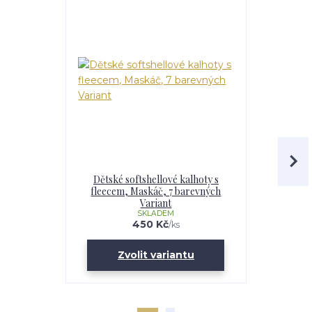
Dětské softshellové kalhoty s
Chlapecká
fleecem, Maskáč, 7 barevných
fleecem – 
Variant
Maskáč, 
SKLADEM
U
450 Kč
/
ks
Zvolit variantu
Zv