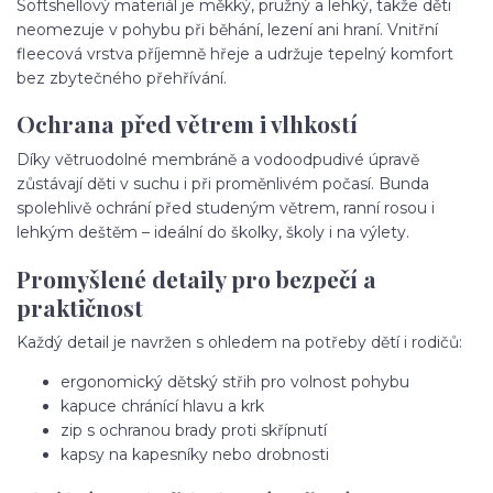
Softshellový materiál je měkký, pružný a lehký, takže děti
neomezuje v pohybu při běhání, lezení ani hraní. Vnitřní
fleecová vrstva příjemně hřeje a udržuje tepelný komfort
bez zbytečného přehřívání.
Ochrana před větrem i vlhkostí
Díky větruodolné membráně a vodoodpudivé úpravě
zůstávají děti v suchu i při proměnlivém počasí. Bunda
spolehlivě ochrání před studeným větrem, ranní rosou i
lehkým deštěm – ideální do školky, školy i na výlety.
Promyšlené detaily pro bezpečí a
praktičnost
Každý detail je navržen s ohledem na potřeby dětí i rodičů:
ergonomický dětský střih pro volnost pohybu
kapuce chránící hlavu a krk
zip s ochranou brady proti skřípnutí
kapsy na kapesníky nebo drobnosti