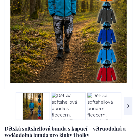
Dětská softshellová bunda s kapucí – větruodolná a
voděodolná bunda pro kluky i holky