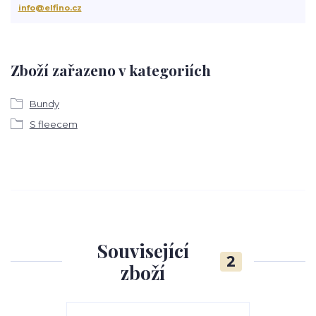
info@elfino.cz
Zboží zařazeno v kategoriích
Bundy
S fleecem
Související
2
zboží