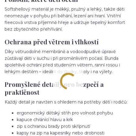
Softshellový materiál je měkký, pružný a lehký, takže děti
neomezuje v pohybu při běhání, lezení ani hraní. Vnitřní
fleecová vrstva příjemně hřeje a udržuje tepelný komfort
bez zbytečného přehřívání.
Ochrana před větrem i vlhkostí
Díky větruodolné membráně a vodoodpudivé úpravě
zůstávají děti v suchu i při proměnlivém počasí. Bunda
spolehlivě ochrání před studeným větrem, ranní rosou i
lehkým deštěm – ideální do školky, školy i na výlety.
Promyšlené detaily pro bezpečí a
praktičnost
Každý detail je navržen s ohledem na potřeby dětí i rodičů:
ergonomický dětský střih pro volnost pohybu
kapuce chránící hlavu a krk
zip s ochranou brady proti skřípnutí
kapsy na zip na kapesníky nebo drobnosti