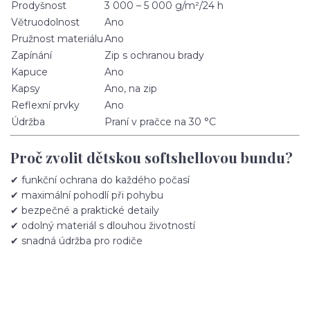
Prodyšnost
3 000 – 5 000 g/m²/24 h
Větruodolnost
Ano
Pružnost materiálu
Ano
Zapínání
Zip s ochranou brady
Kapuce
Ano
Kapsy
Ano, na zip
Reflexní prvky
Ano
Údržba
Praní v pračce na 30 °C
Proč zvolit dětskou softshellovou bundu?
✔ funkční ochrana do každého počasí
✔ maximální pohodlí při pohybu
✔ bezpečné a praktické detaily
✔ odolný materiál s dlouhou životností
✔ snadná údržba pro rodiče