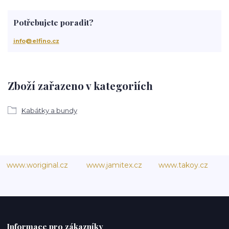
Potřebujete poradit?
info@elfino.cz
Zboží zařazeno v kategoriích
Kabátky a bundy
www.woriginal.cz
www.jamitex.cz
www.takoy.cz
Informace pro zákazníky