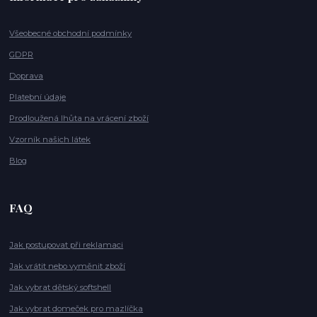
Všeobecné obchodní podmínky
GDPR
Doprava
Platební údaje
Prodloužená lhůta na vrácení zboží
Vzorník našich látek
Blog
FAQ
Jak postupovat při reklamaci
Jak vrátit nebo vyměnit zboží
Jak vybrat dětský softshell
Jak vybrat domeček pro mazlíčka