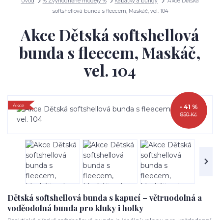
Úvod
% Zvýhodněné modely %
Kabátky a bundy
Akce Dětská
softshellová bunda s fleecem, Maskáč, vel. 104
Akce Dětská softshellová
bunda s fleecem, Maskáč,
vel. 104
Akce
- 41 %
850 Kč
Dětská softshellová bunda s kapucí – větruodolná a
voděodolná bunda pro kluky i holky