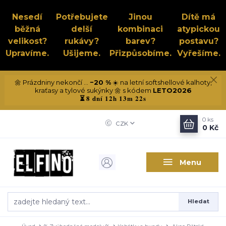
Nesedí
Potřebujete
Jinou
Dítě má
běžná
delší
kombinaci
atypickou
velikost?
rukávy?
barev?
postavu?
Upravíme.
Ušijeme.
Přizpůsobíme.
Vyřešíme.
🌼 Prázdniny nekončí ...
−20 %
☀️ na letní softshellové kalhoty,
kraťasy a tylové sukýnky 🌼 s kódem
LETO2026
8 dní 12h 13m 21s
⏳
0
ks
CZK
0 Kč
Menu
Hledat