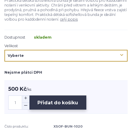
Praktická dětská softshellová bunda je ideální volbou pro každodenní
nošení i venkovní aktivity. Chrání před větrem a lehkým deštěm, je
prodyšná, pružná a pohodlná při pohybu. Hřejivá fleece vrstva zajistí
tepelný komfort. Praktická dětská softshellová bunda je ideální
volbou pro každodenní nošení.
celý popis
Dostupnost
skladem
Velikost
Nejsme plátci DPH
500 Kč
/
ks
Přidat do košíku
Číslo produktu:
XSOF-BUN-1020