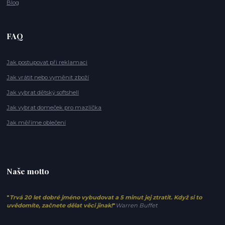
Blog
FAQ
Jak postupovat při reklamaci
Jak vrátit nebo vyměnit zboží
Jak vybrat dětský softshell
Jak vybrat domeček pro mazlíčka
Jak měříme oblečení
Naše motto
"
Trvá 20 let dobré jméno vybudovat a 5 minut jej ztratit. Když si to
uvědomíte, začnete dělat věci jinak!
"
Warren Buffet