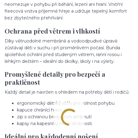
neomezuje v pohybu při běhání, lezení ani hraní. Vnitřní
fleecová vrstva příjemně hřeje a udržuje tepelný komfort
bez zbytečného přehřívání.
Ochrana před větrem i vlhkostí
Díky větruodolné membráně a vodoodpudivé úpravě
zůstávají děti v suchu i při proměnlivém počasí. Bunda
spolehlivě ochrání před studeným větrem, ranní rosou i
lehkým deštěm – ideální do školky, školy i na výlety.
Promyšlené detaily pro bezpečí a
praktičnost
Každý detail je navržen s ohledem na potřeby dětí i rodičů:
ergonomický dětský střih pro volnost pohybu
kapuce chránící hlavu a krk
zip s ochranou brady proti skřípnutí
kapsy na kapesníky nebo drobnosti
Ideální pro každodenní nošení