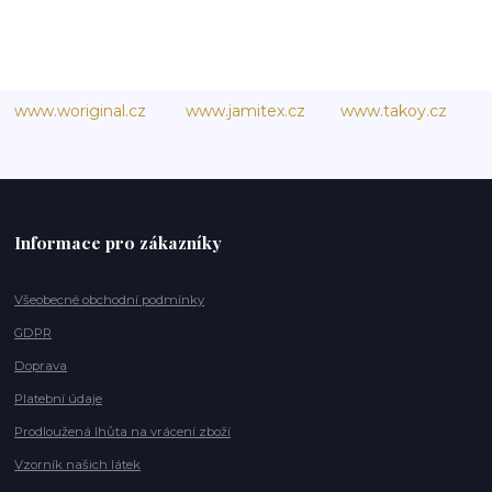
www.woriginal.cz
www.jamitex.cz
www.takoy.cz
Informace pro zákazníky
Všeobecné obchodní podmínky
GDPR
Doprava
Platební údaje
Prodloužená lhůta na vrácení zboží
Vzorník našich látek