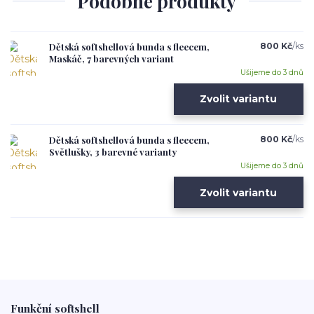
Podobné produkty
Dětská softshellová bunda s fleecem,
800 Kč
/
ks
Maskáč, 7 barevných variant
Ušijeme do 3 dnů
Zvolit variantu
Dětská softshellová bunda s fleecem,
800 Kč
/
ks
Světlušky, 3 barevné varianty
Ušijeme do 3 dnů
Zvolit variantu
Funkční softshell