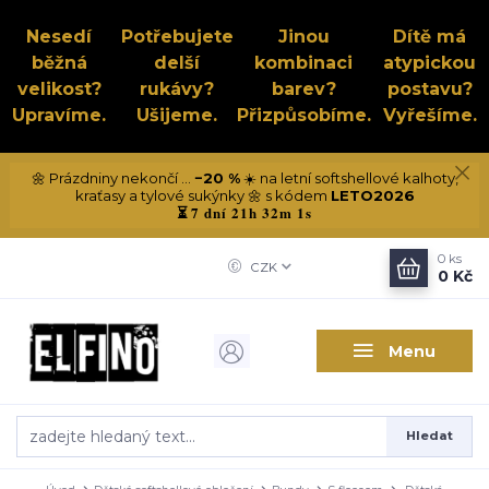
Nesedí
Potřebujete
Jinou
Dítě má
běžná
delší
kombinaci
atypickou
velikost?
rukávy?
barev?
postavu?
Upravíme.
Ušijeme.
Přizpůsobíme.
Vyřešíme.
🌼 Prázdniny nekončí ...
−20 %
☀️ na letní softshellové kalhoty,
kraťasy a tylové sukýnky 🌼 s kódem
LETO2026
7 dní 21h 32m 0s
⏳
0
ks
CZK
0 Kč
Menu
Hledat