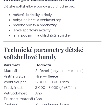
Dětské softshellové bundy jsou vhodné pro:
nošení do školky a školy
pobyt na hřišti a venkovní hry
rodinné výlety a procházky
lehké sportovní aktivity
jarní, podzimní a chladnější letní dny
Technické parametry dětské
softshellové bundy
Parametr
Hodnota
Materiál
Softshell (polyester + elastan)
Vnitřní vrstva
Hřejivý fleece
Vodní sloupec
8 000 – 10 000 mm
Prodyšnost
3 000 – 5 000 g/m²/24 h
Větruodolnost
Ano
Pružnost materiálu
Ano
Zapínání
Zip s ochranou brady