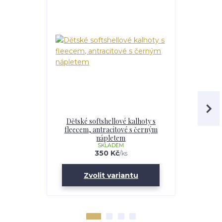
Dětské softshellové kalhoty s
Dětské s
fleecem, antracitové s černým
f
nápletem
SKLADEM
350 Kč
/
ks
Zvolit variantu
Zv