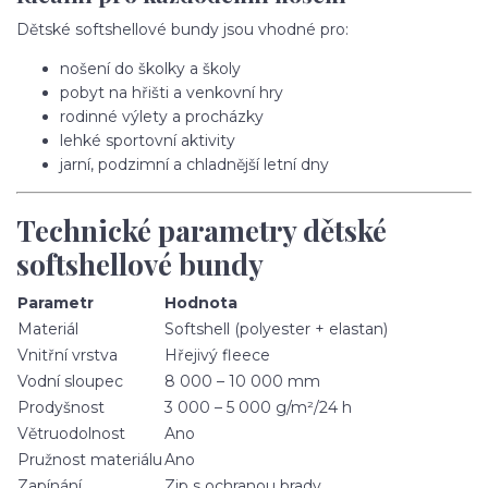
Dětské softshellové bundy jsou vhodné pro:
nošení do školky a školy
pobyt na hřišti a venkovní hry
rodinné výlety a procházky
lehké sportovní aktivity
jarní, podzimní a chladnější letní dny
Technické parametry dětské
softshellové bundy
Parametr
Hodnota
Materiál
Softshell (polyester + elastan)
Vnitřní vrstva
Hřejivý fleece
Vodní sloupec
8 000 – 10 000 mm
Prodyšnost
3 000 – 5 000 g/m²/24 h
Větruodolnost
Ano
Pružnost materiálu
Ano
Zapínání
Zip s ochranou brady