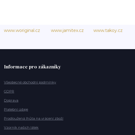
www.woriginal.cz
www.jamitex.cz
www.takoy.cz
Informace pro zákazníky
Všeobecné obchodní podmínky
GDPR
Doprava
Platební údaje
Prodloužená lhůta na vrácení zboží
Vzorník našich látek