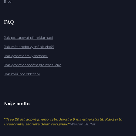
Blog
FAQ
Jak postupovat při reklamaci
Jak vrátit nebo vyměnit zboží
Jak vybrat dětský softshell
Jak vybrat domeček pro mazlíčka
Jak měříme oblečení
Naše motto
"
Trvá 20 let dobré jméno vybudovat a 5 minut jej ztratit. Když si to
uvědomíte, začnete dělat věci jinak!
"
Warren Buffet