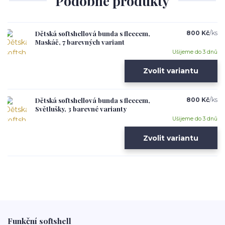
Podobné produkty
Dětská softshellová bunda s fleecem,
800 Kč
/
ks
Maskáč, 7 barevných variant
Ušijeme do 3 dnů
Zvolit variantu
Dětská softshellová bunda s fleecem,
800 Kč
/
ks
Světlušky, 3 barevné varianty
Ušijeme do 3 dnů
Zvolit variantu
Funkční softshell