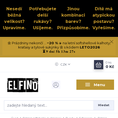
Nesedí
Potřebujete
Jinou
Dítě má
běžná
delší
kombinaci
atypickou
velikost?
rukávy?
barev?
postavu?
Upravíme.
Ušijeme.
Přizpůsobíme.
Vyřešíme.
🌼 Prázdniny nekončí ...
−20 %
☀️ na letní softshellové kalhoty,
kraťasy a tylové sukýnky 🌼 s kódem
LETO2026
9 dní 5h 13m 27s
⏳
0
ks
CZK
0 Kč
Menu
Hledat