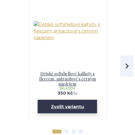
Dětské softshellové kalhoty s
Dětské s
fleecem, antracitové s černým
f
nápletem
SKLADEM
350 Kč
/
ks
Zvolit variantu
Zv