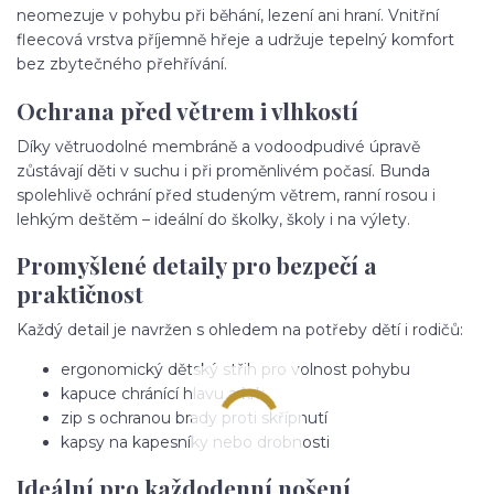
neomezuje v pohybu při běhání, lezení ani hraní. Vnitřní
fleecová vrstva příjemně hřeje a udržuje tepelný komfort
bez zbytečného přehřívání.
Ochrana před větrem i vlhkostí
Díky větruodolné membráně a vodoodpudivé úpravě
zůstávají děti v suchu i při proměnlivém počasí. Bunda
spolehlivě ochrání před studeným větrem, ranní rosou i
lehkým deštěm – ideální do školky, školy i na výlety.
Promyšlené detaily pro bezpečí a
praktičnost
Každý detail je navržen s ohledem na potřeby dětí i rodičů:
ergonomický dětský střih pro volnost pohybu
kapuce chránící hlavu a krk
zip s ochranou brady proti skřípnutí
kapsy na kapesníky nebo drobnosti
Ideální pro každodenní nošení