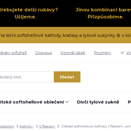
třebujete delší rukávy?
Jinou kombinaci bare
Ušijeme.
Přizpůsobíme.
na letní softshellové kalhoty, kraťasy a tylové sukýnky 🌼 s
ětský softshell
Doprava
Vzorník látek
Rozměry
Ví
Hledat
tské softshellové oblečení
Dívčí tylové sukně
P
 oblečení
Kalhoty
S fleecem
Dětské softshellové kalhoty s fleecem, a