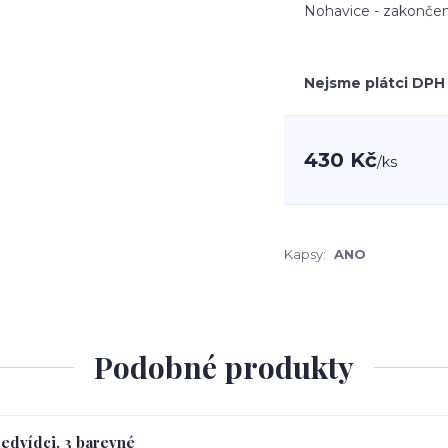
Nohavice - zakončen
Nejsme plátci DPH
430 Kč
/
ks
Kapsy:
ANO
Podobné produkty
Medvídci, 3 barevné