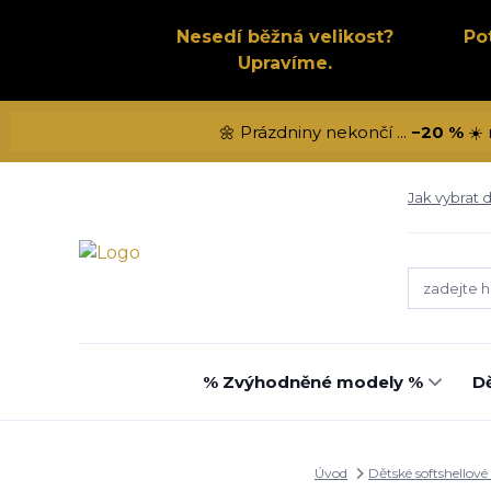
Nesedí běžná velikost?
Po
Upravíme.
🌼 Prázdniny nekončí ...
−20 %
☀️ 
Jak vybrat d
% Zvýhodněné modely %
Dě
Úvod
Dětské softshellové