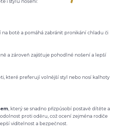
e i stylu nošení:
ží na botě a pomáhá zabránit pronikání chladu či
vně a zároveň zajišťuje pohodlné nošení a lepší
i, které preferují volnější styl nebo nosí kalhoty
asem
, který se snadno přizpůsobí postavě dítěte a
 odolnost proti oděru, což ocení zejména rodiče
epší viditelnost a bezpečnost.