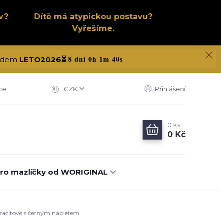
v?
Dítě má atypickou postavu?
Vyřešíme.
8 dní 0h 1m 40s
 kódem
LETO2026
⏳
ce
CZK
Přihlášení
0
ks
0 Kč
ro mazlíčky od WORIGINAL
ntracitové s černým nápletem