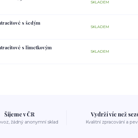
SKLADEM
ntracitové s šedým
SKLADEM
ntracitové s limetkovým
SKLADEM
Šijeme v ČR
Vydrží víc než se
voz, žádný anonymní sklad
Kvalitní zpracování a pe