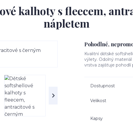
ové kalhoty s fleecem, ant
nápletem
Pohodlné, nepromok
Kvalitní dětské softshel
výlety. Odolný materiá
vrstva zajišťuje pohodlí
Dostupnost
Velikost
Kapsy