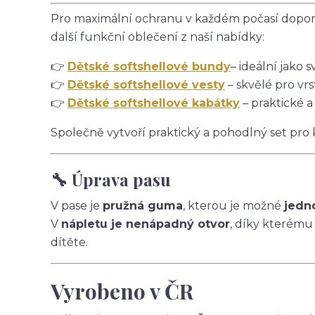
Pro maximální ochranu v každém počasí doporu
další funkční oblečení z naší nabídky:
👉
Dětské softshellové bundy
– ideální jako s
👉
Dětské softshellové vesty
– skvělé pro vrs
👉
Dětské softshellové kabátky
– praktické a
Společně vytvoří praktický a pohodlný set pro
🔧 Úprava pasu
V pase je
pružná guma
, kterou je možné
jedn
V
nápletu je nenápadný otvor
, díky kterému
dítěte.
Vyrobeno v ČR