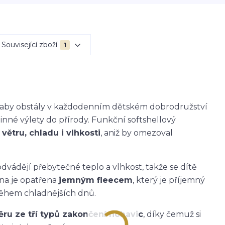
Související zboží
1
k, aby obstály v každodenním dětském dobrodružství
dinné výlety do přírody. Funkční softshellový
větru, chladu i vlhkosti
, aniž by omezoval
dvádějí přebytečné teplo a vlhkost, takže se dítě
ana je opatřena
jemným fleecem
, který je příjemný
během chladnějších dnů.
ěru ze tří typů zakončení nohavic
, díky čemuž si