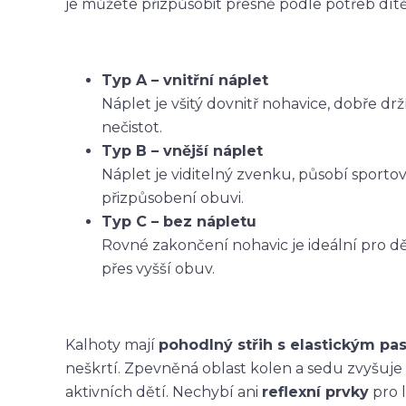
je můžete přizpůsobit přesně podle potřeb dítět
Typ A – vnitřní náplet
Náplet je všitý dovnitř nohavice, dobře dr
nečistot.
Typ B – vnější náplet
Náplet je viditelný zvenku, působí sporto
přizpůsobení obuvi.
Typ C – bez nápletu
Rovné zakončení nohavic je ideální pro dět
přes vyšší obuv.
Kalhoty mají
pohodlný střih s elastickým p
neškrtí. Zpevněná oblast kolen a sedu zvyšuje
aktivních dětí. Nechybí ani
reflexní prvky
pro l