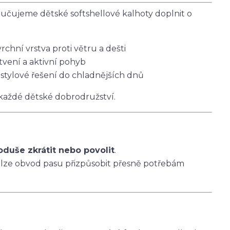
čujeme dětské softshellové kalhoty doplnit o
vrchní vrstva proti větru a dešti
tvení a aktivní pohyb
 stylové řešení do chladnějších dnů
 každé dětské dobrodružství.
oduše zkrátit nebo povolit
.
 lze obvod pasu přizpůsobit přesně potřebám