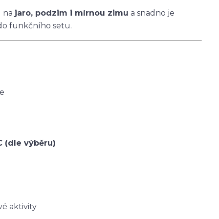
u na
jaro, podzim i mírnou zimu
a snadno je
do funkčního setu.
ce
C (dle výběru)
é aktivity