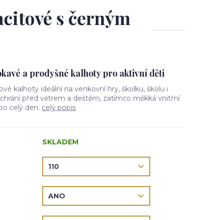
racitové s černým
avé a prodyšné kalhoty pro aktivní děti
lové kalhoty ideální na venkovní hry, školku, školu i
l chrání před větrem a deštěm, zatímco měkká vnitřní
 po celý den.
celý popis
SKLADEM