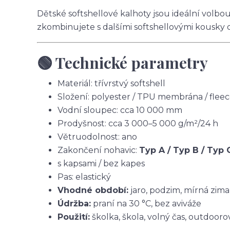
Dětské softshellové kalhoty jsou ideální volbo
zkombinujete s dalšími softshellovými kousky 
🟢 Technické parametry
Materiál: třívrstvý softshell
Složení: polyester / TPU membrána / flee
Vodní sloupec: cca 10 000 mm
Prodyšnost: cca 3 000–5 000 g/m²/24 h
Větruodolnost: ano
Zakončení nohavic:
Typ A / Typ B / Typ 
s kapsami / bez kapes
Pas: elastický
Vhodné období:
jaro, podzim, mírná zima
Údržba:
praní na 30 °C, bez aviváže
Použití:
školka, škola, volný čas, outdoorov