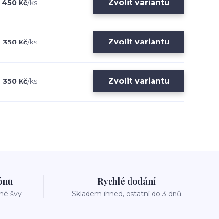
Zvolit variantu
450 Kč
/
ks
Zvolit variantu
350 Kč
/
ks
Zvolit variantu
350 Kč
/
ks
zónu
Rychlé dodání
vné švy
Skladem ihned, ostatní do 3 dnů