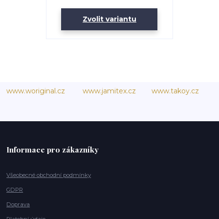
Zvolit variantu
www.woriginal.cz
www.jamitex.cz
www.takoy.cz
Informace pro zákazníky
Všeobecné obchodní podmínky
GDPR
Doprava