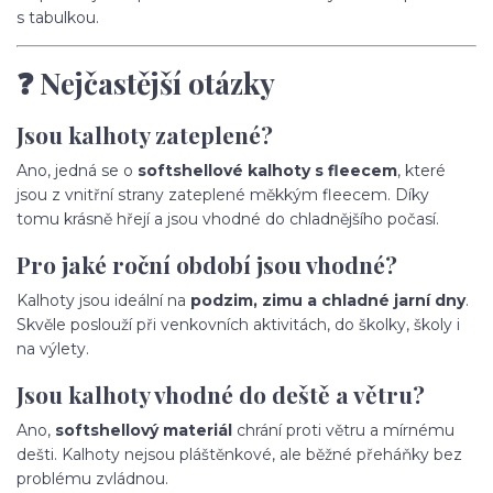
s tabulkou.
❓ Nejčastější otázky
Jsou kalhoty zateplené?
Ano, jedná se o
softshellové kalhoty s fleecem
, které
jsou z vnitřní strany zateplené měkkým fleecem. Díky
tomu krásně hřejí a jsou vhodné do chladnějšího počasí.
Pro jaké roční období jsou vhodné?
Kalhoty jsou ideální na
podzim, zimu a chladné jarní dny
.
Skvěle poslouží při venkovních aktivitách, do školky, školy i
na výlety.
Jsou kalhoty vhodné do deště a větru?
Ano,
softshellový materiál
chrání proti větru a mírnému
dešti. Kalhoty nejsou pláštěnkové, ale běžné přeháňky bez
problému zvládnou.