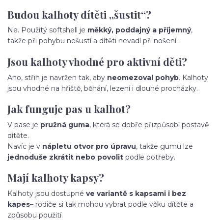
Budou kalhoty dítěti „šustit“?
Ne. Použitý softshell je
měkký, poddajný a příjemný
,
takže při pohybu nešustí a dítěti nevadí při nošení.
Jsou kalhoty vhodné pro aktivní děti?
Ano, střih je navržen tak, aby
neomezoval pohyb
. Kalhoty
jsou vhodné na hřiště, běhání, lezení i dlouhé procházky.
Jak funguje pas u kalhot?
V pase je
pružná guma
, která se dobře přizpůsobí postavě
dítěte.
Navíc je v
nápletu otvor pro úpravu
, takže gumu lze
jednoduše zkrátit nebo povolit
podle potřeby.
Mají kalhoty kapsy?
Kalhoty jsou dostupné
ve variantě s kapsami i bez
kapes
– rodiče si tak mohou vybrat podle věku dítěte a
způsobu použití.