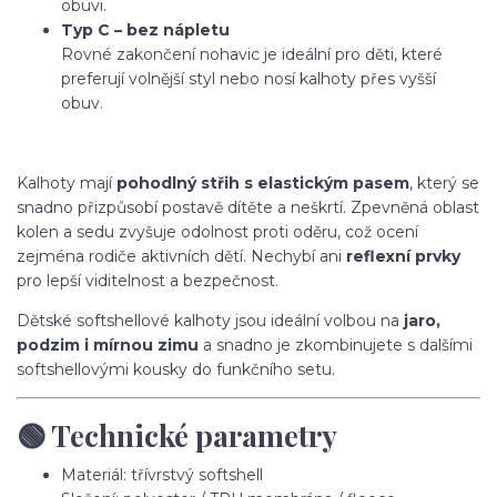
obuvi.
Typ C – bez nápletu
Rovné zakončení nohavic je ideální pro děti, které
preferují volnější styl nebo nosí kalhoty přes vyšší
obuv.
Kalhoty mají
pohodlný střih s elastickým pasem
, který se
snadno přizpůsobí postavě dítěte a neškrtí. Zpevněná oblast
kolen a sedu zvyšuje odolnost proti oděru, což ocení
zejména rodiče aktivních dětí. Nechybí ani
reflexní prvky
pro lepší viditelnost a bezpečnost.
Dětské softshellové kalhoty jsou ideální volbou na
jaro,
podzim i mírnou zimu
a snadno je zkombinujete s dalšími
softshellovými kousky do funkčního setu.
🟢 Technické parametry
Materiál: třívrstvý softshell