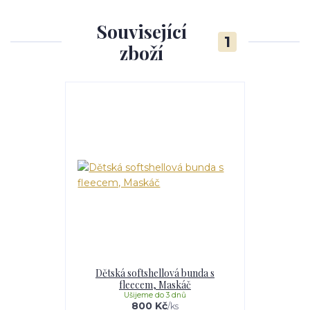
Související
1
zboží
Dětská softshellová bunda s
fleecem, Maskáč
Ušijeme do 3 dnů
800 Kč
/
ks