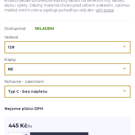
Kvalitní dětské softshellové kalhoty ideální na venkovní hry, školku,
školu i výlety. Odolný materiál chrání před větrem a deštěm, zatímco
měkká vnitřní vrstva zajišťuje pohodlí po celý den.
celý popis
Dostupnost
SKLADEM
Velikost
Kapsy
Nohavice - zakončení
Nejsme plátci DPH
445 Kč
/
ks