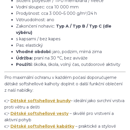
Složení: polyester / TPU membrána / fleece
Vodní sloupec: cca 10 000 mm
Prodyšnost: cca 3 000–5 000 g/m²/24 h
Větruodolnost: ano
Zakončení nohavic:
Typ A / Typ B / Typ C (dle
výběru)
s kapsami / bez kapes
Pas: elastický
Vhodné období:
jaro, podzim, mírná zima
Údržba:
praní na 30 °C, bez aviváže
Použití:
školka, škola, volný čas, outdoorové aktivity
Pro maximální ochranu v každém počasí doporučujeme
dětské softshellové kalhoty doplnit o další funkční oblečení
z naší nabídky:
👉
Dětské softshellové bundy
– ideální jako svrchní vrstva
proti větru a dešti
👉
Dětské softshellové vesty
– skvělé pro vrstvení a
aktivní pohyb
👉
Dětské softshellové kabátky
– praktické a stylové