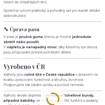
řešení do chladnějších dnů
Společně vytvoří praktický a pohodlný set pro každé dětské
dobrodružství.
🔧 Úprava pasu
V pase je
pružná guma
, kterou je možné
jednoduše
zkrátit nebo povolit
.
V
nápletu je nenápadný otvor
, díky kterému lze obvod
pasu přizpůsobit přesně potřebám dítěte.
Vyrobeno v ČR
Kalhoty jsou
ručně šité v České republice
s důrazem na
kvalitu zpracování, funkčnost a dlouhou životnost.
Podporujete tak lokální výrobu a poctivé řemeslo.
Kalhoty skvěle doplníte o
dětské softshellové bundy,
případně kabátky
, se kterými vytvoříte funkční a sladěný