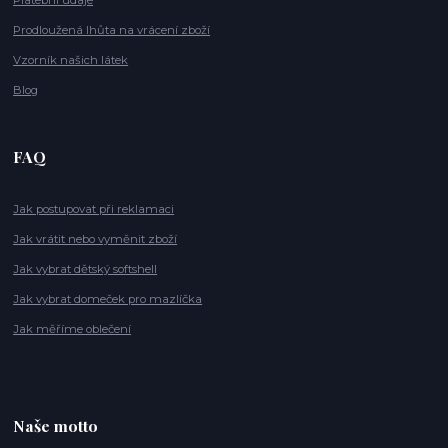
Platební údaje
Prodloužená lhůta na vrácení zboží
Vzorník našich látek
Blog
FAQ
Jak postupovat při reklamaci
Jak vrátit nebo vyměnit zboží
Jak vybrat dětský softshell
Jak vybrat domeček pro mazlíčka
Jak měříme oblečení
Naše motto