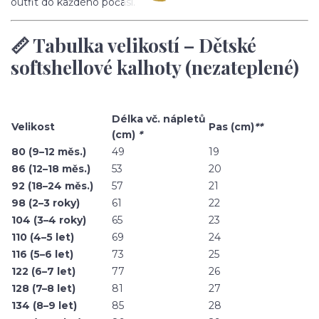
outfit do každého počasí.
📏 Tabulka velikostí – Dětské
softshellové kalhoty (nezateplené)
Délka vč. nápletů
Velikost
Pas (cm)
**
(cm)
*
80 (9–12 měs.)
49
19
86 (12–18 měs.)
53
20
92 (18–24 měs.)
57
21
98 (2–3 roky)
61
22
104 (3–4 roky)
65
23
110 (4–5 let)
69
24
116 (5–6 let)
73
25
122 (6–7 let)
77
26
128 (7–8 let)
81
27
134 (8–9 let)
85
28