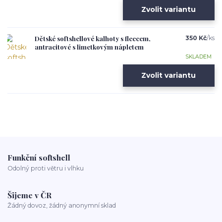
Zvolit variantu
Dětské softshellové kalhoty s fleecem,
350 Kč
/
ks
antracitové s limetkovým nápletem
SKLADEM
Zvolit variantu
Funkční softshell
Odolný proti větru i vlhku
Šijeme v ČR
Žádný dovoz, žádný anonymní sklad