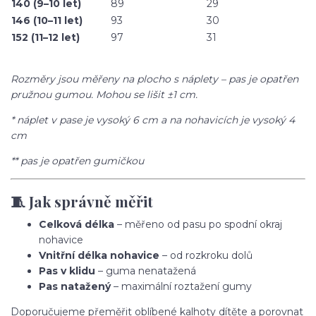
140 (9–10 let)
89
29
146 (10–11 let)
93
30
152 (11–12 let)
97
31
Rozměry jsou měřeny na plocho s náplety – pas je opatřen
pružnou gumou. Mohou se lišit ±1 cm.
* náplet v pase je vysoký 6 cm a na nohavicích je vysoký 4
cm
** pas je opatřen gumičkou
🧵 Jak správně měřit
Celková délka
– měřeno od pasu po spodní okraj
nohavice
Vnitřní délka nohavice
– od rozkroku dolů
Pas v klidu
– guma nenatažená
Pas natažený
– maximální roztažení gumy
Doporučujeme přeměřit oblíbené kalhoty dítěte a porovnat