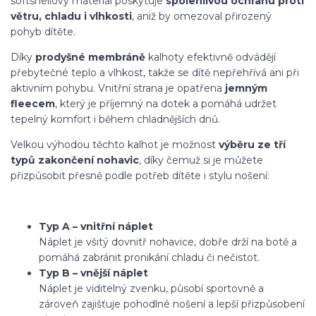
softshellový materiál poskytuje
spolehlivou ochranu proti
větru, chladu i vlhkosti
, aniž by omezoval přirozený
pohyb dítěte.
Díky
prodyšné membráně
kalhoty efektivně odvádějí
přebytečné teplo a vlhkost, takže se dítě nepřehřívá ani při
aktivním pohybu. Vnitřní strana je opatřena
jemným
fleecem
, který je příjemný na dotek a pomáhá udržet
tepelný komfort i během chladnějších dnů.
Velkou výhodou těchto kalhot je možnost
výběru ze tří
typů zakončení nohavic
, díky čemuž si je můžete
přizpůsobit přesně podle potřeb dítěte i stylu nošení:
Typ A – vnitřní náplet
Náplet je všitý dovnitř nohavice, dobře drží na botě a
pomáhá zabránit pronikání chladu či nečistot.
Typ B – vnější náplet
Náplet je viditelný zvenku, působí sportovně a
zároveň zajišťuje pohodlné nošení a lepší přizpůsobení