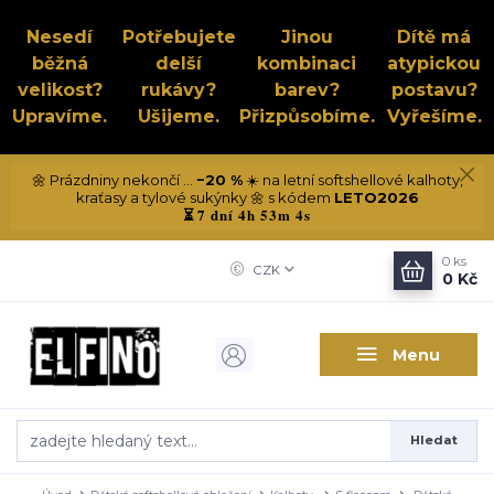
Nesedí
Potřebujete
Jinou
Dítě má
běžná
delší
kombinaci
atypickou
velikost?
rukávy?
barev?
postavu?
Upravíme.
Ušijeme.
Přizpůsobíme.
Vyřešíme.
🌼 Prázdniny nekončí ...
−20 %
☀️ na letní softshellové kalhoty,
kraťasy a tylové sukýnky 🌼 s kódem
LETO2026
7 dní 4h 53m 3s
⏳
0
ks
CZK
0 Kč
Menu
Hledat