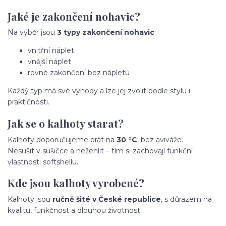
Jaké je zakončení nohavic?
Na výběr jsou
3 typy zakončení nohavic
:
vnitřní náplet
vnější náplet
rovné zakončení bez nápletu
Každý typ má své výhody a lze jej zvolit podle stylu i
praktičnosti.
Jak se o kalhoty starat?
Kalhoty doporučujeme prát na
30 °C
, bez aviváže.
Nesušit v sušičce a nežehlit – tím si zachovají funkční
vlastnosti softshellu.
Kde jsou kalhoty vyrobené?
Kalhoty jsou
ručně šité v České republice
, s důrazem na
kvalitu, funkčnost a dlouhou životnost.