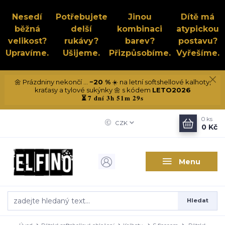
Nesedí
Potřebujete
Jinou
Dítě má
běžná
delší
kombinaci
atypickou
velikost?
rukávy?
barev?
postavu?
Upravíme.
Ušijeme.
Přizpůsobíme.
Vyřešíme.
🌼 Prázdniny nekončí ...
−20 %
☀️ na letní softshellové kalhoty,
kraťasy a tylové sukýnky 🌼 s kódem
LETO2026
7 dní 3h 51m 28s
⏳
0
ks
CZK
0 Kč
Menu
Hledat