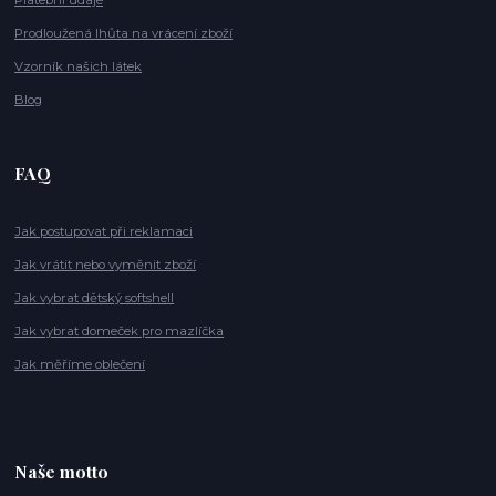
Platební údaje
Prodloužená lhůta na vrácení zboží
Vzorník našich látek
Blog
FAQ
Jak postupovat při reklamaci
Jak vrátit nebo vyměnit zboží
Jak vybrat dětský softshell
Jak vybrat domeček pro mazlíčka
Jak měříme oblečení
Naše motto