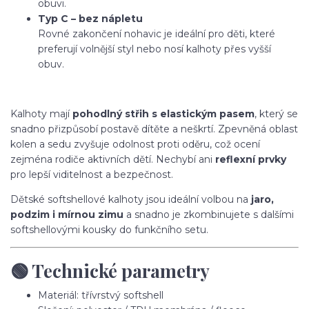
obuvi.
Typ C – bez nápletu
Rovné zakončení nohavic je ideální pro děti, které
preferují volnější styl nebo nosí kalhoty přes vyšší
obuv.
Kalhoty mají
pohodlný střih s elastickým pasem
, který se
snadno přizpůsobí postavě dítěte a neškrtí. Zpevněná oblast
kolen a sedu zvyšuje odolnost proti oděru, což ocení
zejména rodiče aktivních dětí. Nechybí ani
reflexní prvky
pro lepší viditelnost a bezpečnost.
Dětské softshellové kalhoty jsou ideální volbou na
jaro,
podzim i mírnou zimu
a snadno je zkombinujete s dalšími
softshellovými kousky do funkčního setu.
🟢 Technické parametry
Materiál: třívrstvý softshell