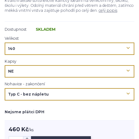
Kvalitní dětské softshellové kalhoty ideální na venkovní hry, školku,
školu i výlety. Odolný materiál chrání před větrem a deštěm, zatímco
měkká vnitřní vrstva zajišťuje pohodlí po celý den.
celý popis
Dostupnost
SKLADEM
Velikost
Kapsy
Nohavice - zakončení
Nejsme plátci DPH
460 Kč
/
ks