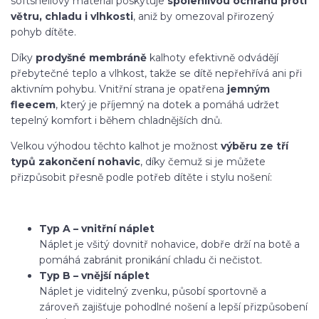
softshellový materiál poskytuje
spolehlivou ochranu proti
větru, chladu i vlhkosti
, aniž by omezoval přirozený
pohyb dítěte.
Díky
prodyšné membráně
kalhoty efektivně odvádějí
přebytečné teplo a vlhkost, takže se dítě nepřehřívá ani při
aktivním pohybu. Vnitřní strana je opatřena
jemným
fleecem
, který je příjemný na dotek a pomáhá udržet
tepelný komfort i během chladnějších dnů.
Velkou výhodou těchto kalhot je možnost
výběru ze tří
typů zakončení nohavic
, díky čemuž si je můžete
přizpůsobit přesně podle potřeb dítěte i stylu nošení:
Typ A – vnitřní náplet
Náplet je všitý dovnitř nohavice, dobře drží na botě a
pomáhá zabránit pronikání chladu či nečistot.
Typ B – vnější náplet
Náplet je viditelný zvenku, působí sportovně a
zároveň zajišťuje pohodlné nošení a lepší přizpůsobení