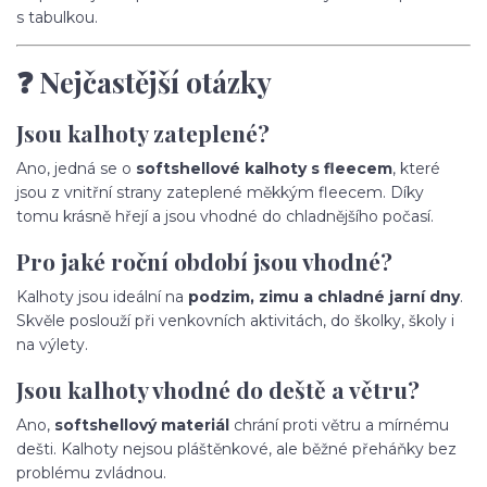
s tabulkou.
❓ Nejčastější otázky
Jsou kalhoty zateplené?
Ano, jedná se o
softshellové kalhoty s fleecem
, které
jsou z vnitřní strany zateplené měkkým fleecem. Díky
tomu krásně hřejí a jsou vhodné do chladnějšího počasí.
Pro jaké roční období jsou vhodné?
Kalhoty jsou ideální na
podzim, zimu a chladné jarní dny
.
Skvěle poslouží při venkovních aktivitách, do školky, školy i
na výlety.
Jsou kalhoty vhodné do deště a větru?
Ano,
softshellový materiál
chrání proti větru a mírnému
dešti. Kalhoty nejsou pláštěnkové, ale běžné přeháňky bez
problému zvládnou.