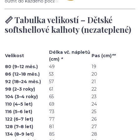
outfit do každého počasí.
📏 Tabulka velikostí – Dětské
softshellové kalhoty (nezateplené)
Délka vč. nápletů
Velikost
Pas (cm)
**
(cm)
*
80 (9–12 měs.)
49
19
86 (12–18 měs.)
53
20
92 (18–24 měs.)
57
21
98 (2–3 roky)
61
22
104 (3–4 roky)
65
23
110 (4–5 let)
69
24
116 (5–6 let)
73
25
122 (6–7 let)
77
26
128 (7–8 let)
81
27
134 (8–9 let)
85
28