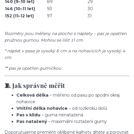
140 (9–10 let)
89
29
146 (10–11 let)
93
30
152 (11–12 let)
97
31
Rozměry jsou měřeny na plocho s náplety – pas je opatřen
pružnou gumou. Mohou se lišit ±1 cm.
* náplet v pase je vysoký 6 cm a na nohavicích je vysoký 4
cm
** pas je opatřen gumičkou
🧵 Jak správně měřit
Celková délka
– měřeno od pasu po spodní okraj
nohavice
Vnitřní délka nohavice
– od rozkroku dolů
Pas v klidu
– guma nenatažená
Pas natažený
– maximální roztažení gumy
Doporučujeme přeměřit oblíbené kalhoty dítěte a porovnat