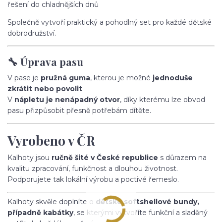
řešení do chladnějších dnů
Společně vytvoří praktický a pohodlný set pro každé dětské
dobrodružství.
🔧 Úprava pasu
V pase je
pružná guma
, kterou je možné
jednoduše
zkrátit nebo povolit
.
V
nápletu je nenápadný otvor
, díky kterému lze obvod
pasu přizpůsobit přesně potřebám dítěte.
Vyrobeno v ČR
Kalhoty jsou
ručně šité v České republice
s důrazem na
kvalitu zpracování, funkčnost a dlouhou životnost.
Podporujete tak lokální výrobu a poctivé řemeslo.
Kalhoty skvěle doplníte o
dětské softshellové bundy,
případně kabátky
, se kterými vytvoříte funkční a sladěný