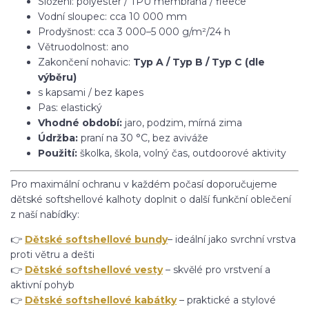
Složení: polyester / TPU membrána / fleece
Vodní sloupec: cca 10 000 mm
Prodyšnost: cca 3 000–5 000 g/m²/24 h
Větruodolnost: ano
Zakončení nohavic:
Typ A / Typ B / Typ C (dle
výběru)
s kapsami / bez kapes
Pas: elastický
Vhodné období:
jaro, podzim, mírná zima
Údržba:
praní na 30 °C, bez aviváže
Použití:
školka, škola, volný čas, outdoorové aktivity
Pro maximální ochranu v každém počasí doporučujeme
dětské softshellové kalhoty doplnit o další funkční oblečení
z naší nabídky:
👉
Dětské softshellové bundy
– ideální jako svrchní vrstva
proti větru a dešti
👉
Dětské softshellové vesty
– skvělé pro vrstvení a
aktivní pohyb
👉
Dětské softshellové kabátky
– praktické a stylové