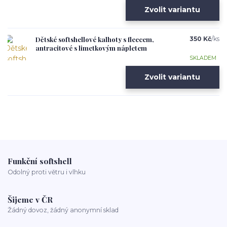
Zvolit variantu
Dětské softshellové kalhoty s fleecem,
350 Kč
/
ks
antracitové s limetkovým nápletem
SKLADEM
Zvolit variantu
Funkční softshell
Odolný proti větru i vlhku
Šijeme v ČR
Žádný dovoz, žádný anonymní sklad