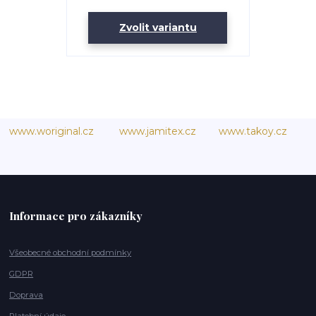
Zvolit variantu
www.woriginal.cz
www.jamitex.cz
www.takoy.cz
Informace pro zákazníky
Všeobecné obchodní podmínky
GDPR
Doprava