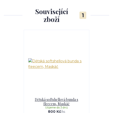
Související
1
zboží
Dětská softshellová bunda s
fleecem, Maskáč
Ušijeme do 3 dnů
800 Kč
/
ks