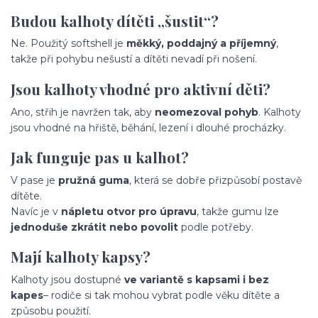
Budou kalhoty dítěti „šustit“?
Ne. Použitý softshell je
měkký, poddajný a příjemný
,
takže při pohybu nešustí a dítěti nevadí při nošení.
Jsou kalhoty vhodné pro aktivní děti?
Ano, střih je navržen tak, aby
neomezoval pohyb
. Kalhoty
jsou vhodné na hřiště, běhání, lezení i dlouhé procházky.
Jak funguje pas u kalhot?
V pase je
pružná guma
, která se dobře přizpůsobí postavě
dítěte.
Navíc je v
nápletu otvor pro úpravu
, takže gumu lze
jednoduše zkrátit nebo povolit
podle potřeby.
Mají kalhoty kapsy?
Kalhoty jsou dostupné
ve variantě s kapsami i bez
kapes
– rodiče si tak mohou vybrat podle věku dítěte a
způsobu použití.