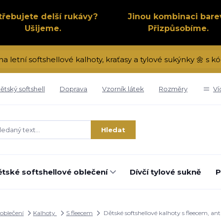
třebujete delší rukávy?
Jinou kombinaci bare
Ušijeme.
Přizpůsobíme.
na letní softshellové kalhoty, kraťasy a tylové sukýnky 🌼 s
ětský softshell
Doprava
Vzorník látek
Rozměry
Ví
Hledat
tské softshellové oblečení
Dívčí tylové sukně
P
 oblečení
Kalhoty
S fleecem
Dětské softshellové kalhoty s fleecem, a