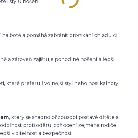
e i stylu nošení:
ží na botě a pomáhá zabránit pronikání chladu či
vně a zároveň zajišťuje pohodlné nošení a lepší
i, které preferují volnější styl nebo nosí kalhoty
asem
, který se snadno přizpůsobí postavě dítěte a
 odolnost proti oděru, což ocení zejména rodiče
epší viditelnost a bezpečnost.