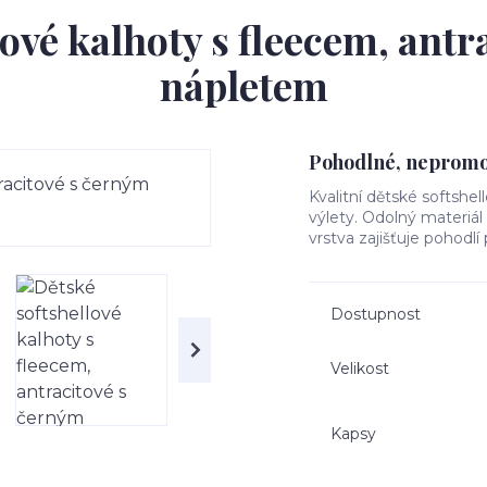
ové kalhoty s fleecem, ant
nápletem
Pohodlné, nepromok
Kvalitní dětské softshel
výlety. Odolný materiá
vrstva zajišťuje pohodlí
Dostupnost
Velikost
Kapsy