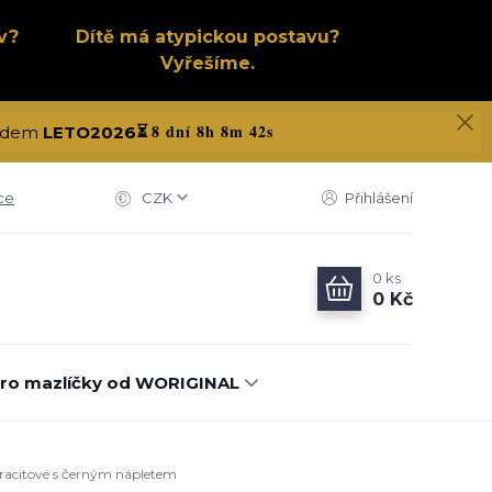
v?
Dítě má atypickou postavu?
Vyřešíme.
8 dní 8h 8m 41s
 kódem
LETO2026
⏳
ce
CZK
Přihlášení
0
ks
0 Kč
ro mazlíčky od WORIGINAL
ntracitové s černým nápletem