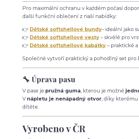
Pro maximální ochranu v každém počasí doporu
další funkční oblečení z naší nabídky:
👉
Dětské softshellové bundy
– ideální jako s
👉
Dětské softshellové vesty
– skvělé pro vrs
👉
Dětské softshellové kabátky
– praktické a
Společně vytvoří praktický a pohodlný set pro
🔧 Úprava pasu
V pase je
pružná guma
, kterou je možné
jedn
V
nápletu je nenápadný otvor
, díky kterému
dítěte.
Vyrobeno v ČR