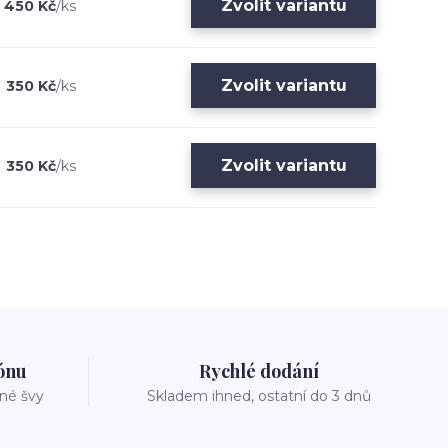
Zvolit variantu
450 Kč
/
ks
Zvolit variantu
350 Kč
/
ks
Zvolit variantu
350 Kč
/
ks
zónu
Rychlé dodání
vné švy
Skladem ihned, ostatní do 3 dnů