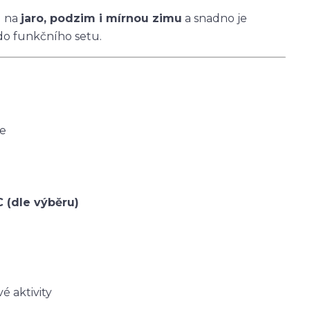
u na
jaro, podzim i mírnou zimu
a snadno je
do funkčního setu.
ce
C (dle výběru)
é aktivity