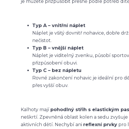
je můžete přizpůsobit přesně podle potřeb dítět
Typ A – vnitřní náplet
Náplet je všitý dovnitř nohavice, dobře dr
nečistot.
Typ B – vnější náplet
Náplet je viditelný zvenku, působí sporto
přizpůsobení obuvi.
Typ C – bez nápletu
Rovné zakončení nohavic je ideální pro dět
přes vyšší obuv.
Kalhoty mají
pohodlný střih s elastickým p
neškrtí. Zpevněná oblast kolen a sedu zvyšuje
aktivních dětí. Nechybí ani
reflexní prvky
pro l