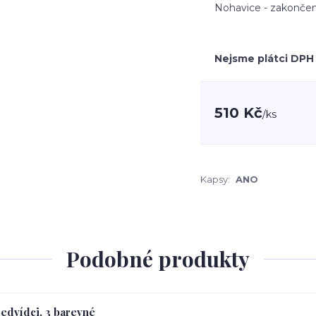
Nohavice - zakončen
Nejsme plátci DPH
510 Kč
/
ks
Kapsy:
ANO
Podobné produkty
Medvídci, 3 barevné