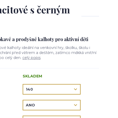
racitové s černým
avé a prodyšné kalhoty pro aktivní děti
lové kalhoty ideální na venkovní hry, školku, školu i
l chrání před větrem a deštěm, zatímco měkká vnitřní
 po celý den.
celý popis
SKLADEM