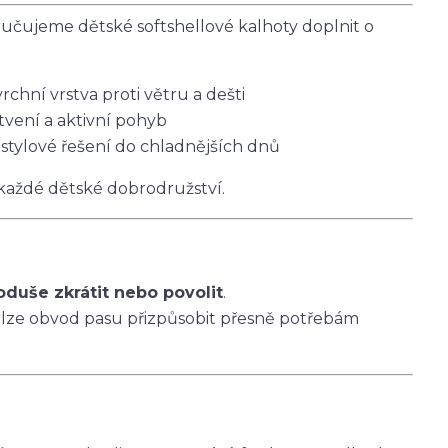
čujeme dětské softshellové kalhoty doplnit o
vrchní vrstva proti větru a dešti
tvení a aktivní pohyb
 stylové řešení do chladnějších dnů
 každé dětské dobrodružství.
oduše zkrátit nebo povolit
.
 lze obvod pasu přizpůsobit přesně potřebám