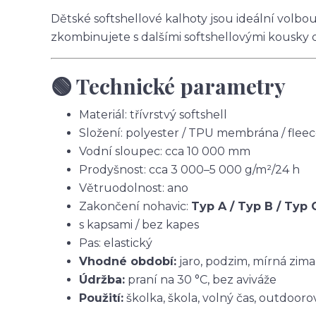
Dětské softshellové kalhoty jsou ideální volbo
zkombinujete s dalšími softshellovými kousky 
🟢 Technické parametry
Materiál: třívrstvý softshell
Složení: polyester / TPU membrána / flee
Vodní sloupec: cca 10 000 mm
Prodyšnost: cca 3 000–5 000 g/m²/24 h
Větruodolnost: ano
Zakončení nohavic:
Typ A / Typ B / Typ 
s kapsami / bez kapes
Pas: elastický
Vhodné období:
jaro, podzim, mírná zima
Údržba:
praní na 30 °C, bez aviváže
Použití:
školka, škola, volný čas, outdoorov