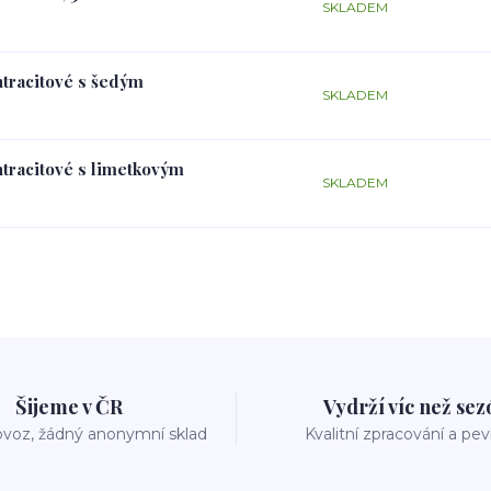
SKLADEM
ntracitové s šedým
SKLADEM
ntracitové s limetkovým
SKLADEM
Šijeme v ČR
Vydrží víc než se
voz, žádný anonymní sklad
Kvalitní zpracování a pe