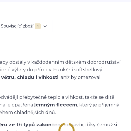
Související zboží
1
k, aby obstály v každodenním dětském dobrodružství
dinné výlety do přírody. Funkční softshellový
větru, chladu i vlhkosti
, aniž by omezoval
dvádějí přebytečné teplo a vlhkost, takže se dítě
ana je opatřena
jemným fleecem
, který je příjemný
během chladnějších dnů.
ěru ze tří typů zakončení nohavic
, díky čemuž si