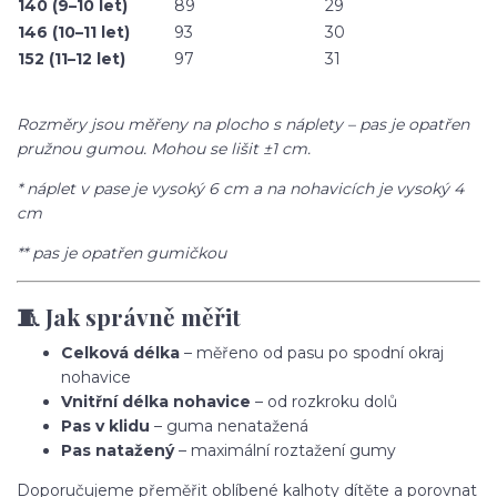
140 (9–10 let)
89
29
146 (10–11 let)
93
30
152 (11–12 let)
97
31
Rozměry jsou měřeny na plocho s náplety – pas je opatřen
pružnou gumou. Mohou se lišit ±1 cm.
* náplet v pase je vysoký 6 cm a na nohavicích je vysoký 4
cm
** pas je opatřen gumičkou
🧵 Jak správně měřit
Celková délka
– měřeno od pasu po spodní okraj
nohavice
Vnitřní délka nohavice
– od rozkroku dolů
Pas v klidu
– guma nenatažená
Pas natažený
– maximální roztažení gumy
Doporučujeme přeměřit oblíbené kalhoty dítěte a porovnat