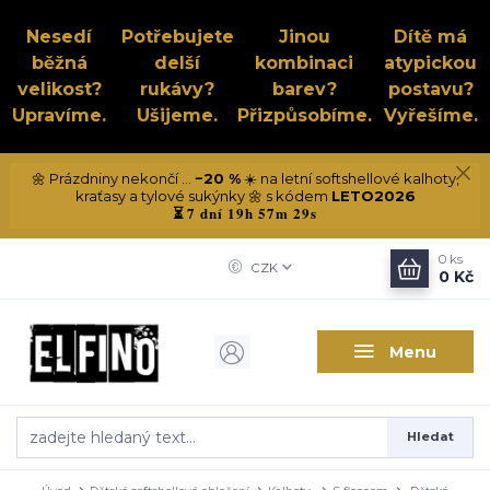
Nesedí
Potřebujete
Jinou
Dítě má
běžná
delší
kombinaci
atypickou
velikost?
rukávy?
barev?
postavu?
Upravíme.
Ušijeme.
Přizpůsobíme.
Vyřešíme.
🌼 Prázdniny nekončí ...
−20 %
☀️ na letní softshellové kalhoty,
kraťasy a tylové sukýnky 🌼 s kódem
LETO2026
7 dní 19h 57m 28s
⏳
0
ks
CZK
0 Kč
Menu
Hledat