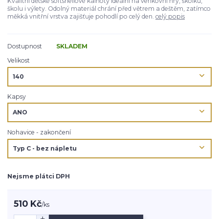
Kvalitní dětské softshellové kalhoty ideální na venkovní hry, školku,
školu i výlety. Odolný materiál chrání před větrem a deštěm, zatímco
měkká vnitřní vrstva zajišťuje pohodlí po celý den.
celý popis
Dostupnost
SKLADEM
Velikost
Kapsy
Nohavice - zakončení
Nejsme plátci DPH
510 Kč
/
ks