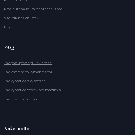
Platební údaje
Prodloužená lhůta na vrácení zboží
Vzorník našich látek
Blog
FAQ
Jak postupovat při reklamaci
Jak vrátit nebo vyměnit zboží
Jak vybrat dětský softshell
Jak vybrat domeček pro mazlíčka
Jak měříme oblečení
Naše motto