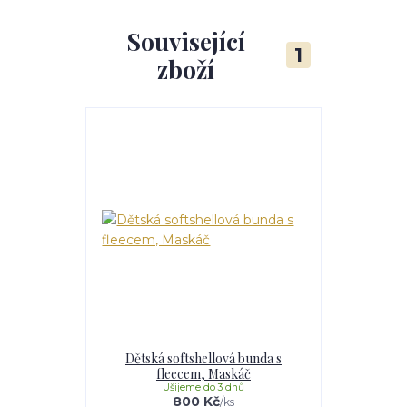
Související
1
zboží
Dětská softshellová bunda s
fleecem, Maskáč
Ušijeme do 3 dnů
800 Kč
/
ks