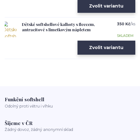
Zvolit variantu
Dětské softshellové kalhoty s fleecem,
350 Kč
/
ks
antracitové s limetkovým nápletem
SKLADEM
Zvolit variantu
Funkční softshell
Odolný proti větru i vlhku
Šijeme v ČR
Žádný dovoz, žádný anonymní sklad