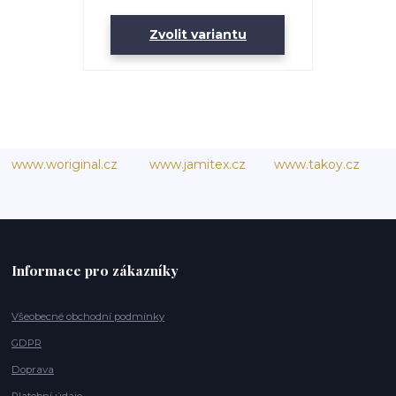
Zvolit variantu
www.woriginal.cz
www.jamitex.cz
www.takoy.cz
Informace pro zákazníky
Všeobecné obchodní podmínky
GDPR
Doprava