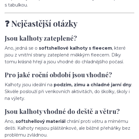
s tabulkou.
❓ Nejčastější otázky
Jsou kalhoty zateplené?
Ano, jedná se o
softshellové kalhoty s fleecem
, které
jsou z vnitřní strany zateplené měkkým fleecem. Díky
tomu krásně hřejí a jsou vhodné do chladnějšího počasí.
Pro jaké roční období jsou vhodné?
Kalhoty jsou ideální na
podzim, zimu a chladné jarní dny
.
Skvěle poslouží při venkovních aktivitách, do školky, školy i
na výlety.
Jsou kalhoty vhodné do deště a větru?
Ano,
softshellový materiál
chrání proti větru a mírnému
dešti. Kalhoty nejsou pláštěnkové, ale běžné přeháňky bez
problému zvládnou.