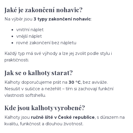
Jaké je zakončení nohavic?
Na výběr jsou
3 typy zakončení nohavic
:
vnitřní náplet
vnější náplet
rovné zakončení bez nápletu
Každý typ má své výhody a lze jej zvolit podle stylu i
praktičnosti.
Jak se o kalhoty starat?
Kalhoty doporučujeme prát na
30 °C
, bez aviváže.
Nesušit v sušičce a nežehlit – tím si zachovají funkční
vlastnosti softshellu.
Kde jsou kalhoty vyrobené?
Kalhoty jsou
ručně šité v České republice
, s důrazem na
kvalitu, funkčnost a dlouhou životnost.