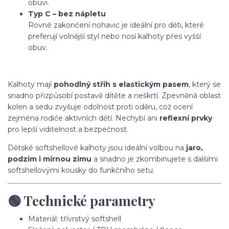
obuvi.
Typ C – bez nápletu
Rovné zakončení nohavic je ideální pro děti, které
preferují volnější styl nebo nosí kalhoty přes vyšší
obuv.
Kalhoty mají
pohodlný střih s elastickým pasem
, který se
snadno přizpůsobí postavě dítěte a neškrtí. Zpevněná oblast
kolen a sedu zvyšuje odolnost proti oděru, což ocení
zejména rodiče aktivních dětí. Nechybí ani
reflexní prvky
pro lepší viditelnost a bezpečnost.
Dětské softshellové kalhoty jsou ideální volbou na
jaro,
podzim i mírnou zimu
a snadno je zkombinujete s dalšími
softshellovými kousky do funkčního setu.
🟢 Technické parametry
Materiál: třívrstvý softshell