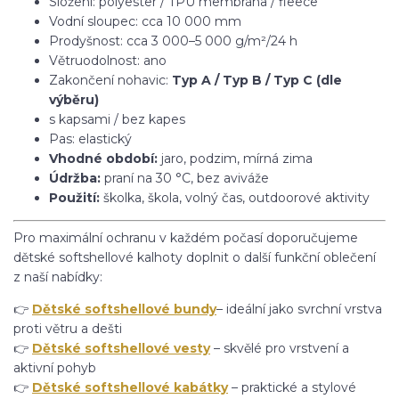
Složení: polyester / TPU membrána / fleece
Vodní sloupec: cca 10 000 mm
Prodyšnost: cca 3 000–5 000 g/m²/24 h
Větruodolnost: ano
Zakončení nohavic:
Typ A / Typ B / Typ C (dle
výběru)
s kapsami / bez kapes
Pas: elastický
Vhodné období:
jaro, podzim, mírná zima
Údržba:
praní na 30 °C, bez aviváže
Použití:
školka, škola, volný čas, outdoorové aktivity
Pro maximální ochranu v každém počasí doporučujeme
dětské softshellové kalhoty doplnit o další funkční oblečení
z naší nabídky:
👉
Dětské softshellové bundy
– ideální jako svrchní vrstva
proti větru a dešti
👉
Dětské softshellové vesty
– skvělé pro vrstvení a
aktivní pohyb
👉
Dětské softshellové kabátky
– praktické a stylové