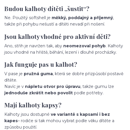
Budou kalhoty dítěti „šustit“?
Ne. Použitý softshell je
měkký, poddajný a příjemný
,
takže při pohybu nešustí a dítěti nevadí při nošení.
Jsou kalhoty vhodné pro aktivní děti?
Ano, střih je navržen tak, aby
neomezoval pohyb
. Kalhoty
jsou vhodné na hřiště, běhání, lezení i dlouhé procházky.
Jak funguje pas u kalhot?
V pase je
pružná guma
, která se dobře přizpůsobí postavě
dítěte.
Navíc je v
nápletu otvor pro úpravu
, takže gumu lze
jednoduše zkrátit nebo povolit
podle potřeby.
Mají kalhoty kapsy?
Kalhoty jsou dostupné
ve variantě s kapsami i bez
kapes
– rodiče si tak mohou vybrat podle věku dítěte a
způsobu použití.