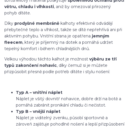
softshellový materiál poskytuje
spolehlivou ochranu proti
větru, chladu i vlhkosti
, aniž by omezoval přirozený
pohyb dítěte.
Díky
prodyšné membráně
kalhoty efektivně odvádějí
přebytečné teplo a vlhkost, takže se dítě nepřehřívá ani při
aktivním pohybu. Vnitřní strana je opatřena
jemným
fleecem
, který je příjemný na dotek a pomáhá udržet
tepelný komfort i během chladnějších dnů.
Velkou výhodou těchto kalhot je možnost
výběru ze tří
typů zakončení nohavic
, díky čemuž si je můžete
přizpůsobit přesně podle potřeb dítěte i stylu nošení:
Typ A – vnitřní náplet
Náplet je všitý dovnitř nohavice, dobře drží na botě a
pomáhá zabránit pronikání chladu či nečistot.
Typ B – vnější náplet
Náplet je viditelný zvenku, působí sportovně a
zároveň zajišťuje pohodlné nošení a lepší přizpůsobení