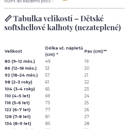
outfit do každého počasí.
📏 Tabulka velikostí – Dětské
softshellové kalhoty (nezateplené)
Délka vč. nápletů
Velikost
Pas (cm)
**
(cm)
*
80 (9–12 měs.)
49
19
86 (12–18 měs.)
53
20
92 (18–24 měs.)
57
21
98 (2–3 roky)
61
22
104 (3–4 roky)
65
23
110 (4–5 let)
69
24
116 (5–6 let)
73
25
122 (6–7 let)
77
26
128 (7–8 let)
81
27
134 (8–9 let)
85
28