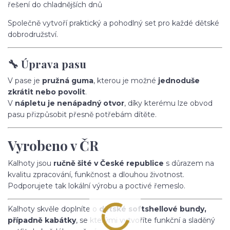
řešení do chladnějších dnů
Společně vytvoří praktický a pohodlný set pro každé dětské
dobrodružství.
🔧 Úprava pasu
V pase je
pružná guma
, kterou je možné
jednoduše
zkrátit nebo povolit
.
V
nápletu je nenápadný otvor
, díky kterému lze obvod
pasu přizpůsobit přesně potřebám dítěte.
Vyrobeno v ČR
Kalhoty jsou
ručně šité v České republice
s důrazem na
kvalitu zpracování, funkčnost a dlouhou životnost.
Podporujete tak lokální výrobu a poctivé řemeslo.
Kalhoty skvěle doplníte o
dětské softshellové bundy,
případně kabátky
, se kterými vytvoříte funkční a sladěný