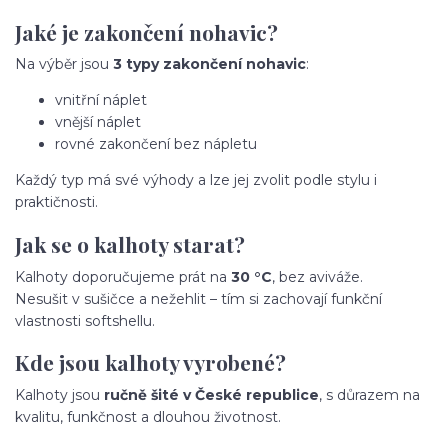
Jaké je zakončení nohavic?
Na výběr jsou
3 typy zakončení nohavic
:
vnitřní náplet
vnější náplet
rovné zakončení bez nápletu
Každý typ má své výhody a lze jej zvolit podle stylu i
praktičnosti.
Jak se o kalhoty starat?
Kalhoty doporučujeme prát na
30 °C
, bez aviváže.
Nesušit v sušičce a nežehlit – tím si zachovají funkční
vlastnosti softshellu.
Kde jsou kalhoty vyrobené?
Kalhoty jsou
ručně šité v České republice
, s důrazem na
kvalitu, funkčnost a dlouhou životnost.