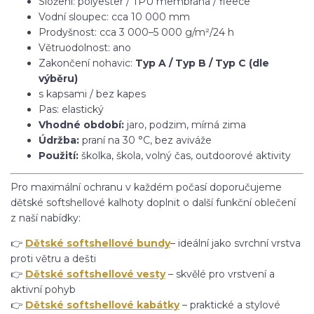
Složení: polyester / TPU membrána / fleece
Vodní sloupec: cca 10 000 mm
Prodyšnost: cca 3 000–5 000 g/m²/24 h
Větruodolnost: ano
Zakončení nohavic:
Typ A / Typ B / Typ C (dle
výběru)
s kapsami / bez kapes
Pas: elastický
Vhodné období:
jaro, podzim, mírná zima
Údržba:
praní na 30 °C, bez aviváže
Použití:
školka, škola, volný čas, outdoorové aktivity
Pro maximální ochranu v každém počasí doporučujeme
dětské softshellové kalhoty doplnit o další funkční oblečení
z naší nabídky:
👉
Dětské softshellové bundy
– ideální jako svrchní vrstva
proti větru a dešti
👉
Dětské softshellové vesty
– skvělé pro vrstvení a
aktivní pohyb
👉
Dětské softshellové kabátky
– praktické a stylové