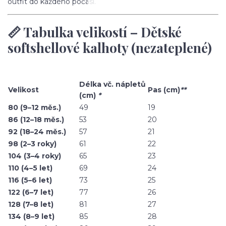
outfit do každého počasí.
📏 Tabulka velikostí – Dětské
softshellové kalhoty (nezateplené)
Délka vč. nápletů
Velikost
Pas (cm)
**
(cm)
*
80 (9–12 měs.)
49
19
86 (12–18 měs.)
53
20
92 (18–24 měs.)
57
21
98 (2–3 roky)
61
22
104 (3–4 roky)
65
23
110 (4–5 let)
69
24
116 (5–6 let)
73
25
122 (6–7 let)
77
26
128 (7–8 let)
81
27
134 (8–9 let)
85
28