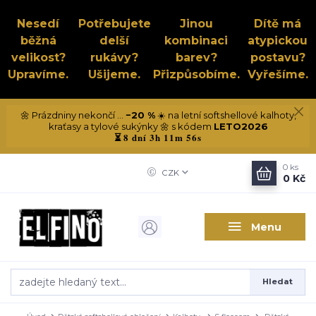
Nesedí
Potřebujete
Jinou
Dítě má
běžná
delší
kombinaci
atypickou
velikost?
rukávy?
barev?
postavu?
Upravíme.
Ušijeme.
Přizpůsobíme.
Vyřešíme.
🌼 Prázdniny nekončí ...
−20 %
☀️ na letní softshellové kalhoty,
kraťasy a tylové sukýnky 🌼 s kódem
LETO2026
8 dní 3h 11m 56s
⏳
0
ks
CZK
0 Kč
Menu
Hledat