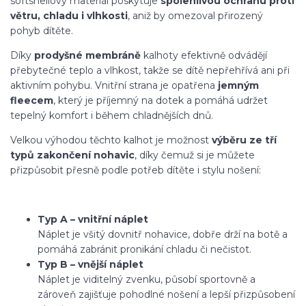
softshellový materiál poskytuje
spolehlivou ochranu proti
větru, chladu i vlhkosti
, aniž by omezoval přirozený
pohyb dítěte.
Díky
prodyšné membráně
kalhoty efektivně odvádějí
přebytečné teplo a vlhkost, takže se dítě nepřehřívá ani při
aktivním pohybu. Vnitřní strana je opatřena
jemným
fleecem
, který je příjemný na dotek a pomáhá udržet
tepelný komfort i během chladnějších dnů.
Velkou výhodou těchto kalhot je možnost
výběru ze tří
typů zakončení nohavic
, díky čemuž si je můžete
přizpůsobit přesně podle potřeb dítěte i stylu nošení:
Typ A – vnitřní náplet
Náplet je všitý dovnitř nohavice, dobře drží na botě a
pomáhá zabránit pronikání chladu či nečistot.
Typ B – vnější náplet
Náplet je viditelný zvenku, působí sportovně a
zároveň zajišťuje pohodlné nošení a lepší přizpůsobení