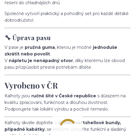
řešení do chladnějších dnů
Společně vytvoří praktický a pohodlný set pro každé dětské
dobrodružství.
🔧 Úprava pasu
V pase je
pružná guma
, kterou je možné
jednoduše
zkrátit nebo povolit
.
V
nápletu je nenápadný otvor
, díky kterému lze obvod
pasu přizpůsobit přesně potřebám dítěte.
Vyrobeno v ČR
Kalhoty jsou
ručně šité v České republice
s důrazem na
kvalitu zpracování, funkčnost a dlouhou životnost.
Podporujete tak lokální výrobu a poctivé řemeslo.
Kalhoty skvěle doplníte o
dětské softshellové bundy,
případně kabátky
, se kterými vytvoříte funkční a sladěný