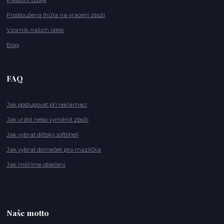
Platební údaje
Prodloužená lhůta na vrácení zboží
Vzorník našich látek
Blog
FAQ
Jak postupovat při reklamaci
Jak vrátit nebo vyměnit zboží
Jak vybrat dětský softshell
Jak vybrat domeček pro mazlíčka
Jak měříme oblečení
Naše motto