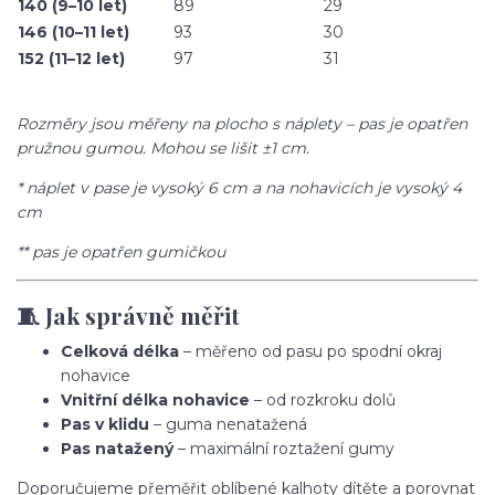
140 (9–10 let)
89
29
146 (10–11 let)
93
30
152 (11–12 let)
97
31
Rozměry jsou měřeny na plocho s náplety – pas je opatřen
pružnou gumou. Mohou se lišit ±1 cm.
* náplet v pase je vysoký 6 cm a na nohavicích je vysoký 4
cm
** pas je opatřen gumičkou
🧵 Jak správně měřit
Celková délka
– měřeno od pasu po spodní okraj
nohavice
Vnitřní délka nohavice
– od rozkroku dolů
Pas v klidu
– guma nenatažená
Pas natažený
– maximální roztažení gumy
Doporučujeme přeměřit oblíbené kalhoty dítěte a porovnat