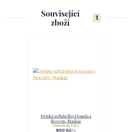
Související
1
zboží
Dětská softshellová bunda s
fleecem, Maskáč
Ušijeme do 3 dnů
800 Kč
/
ks