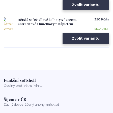
Zvolit variantu
Dětské softshellové kalhoty s fleecem,
350 Kč
/
ks
antracitové s limetkovým nápletem
SKLADEM
Zvolit variantu
Funkční softshell
Odolný proti větru i vlhku
Šijeme v ČR
Žádný dovoz, žádný anonymní sklad