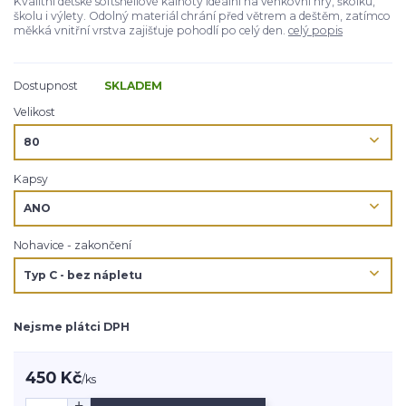
Kvalitní dětské softshellové kalhoty ideální na venkovní hry, školku,
školu i výlety. Odolný materiál chrání před větrem a deštěm, zatímco
měkká vnitřní vrstva zajišťuje pohodlí po celý den.
celý popis
Dostupnost
SKLADEM
Velikost
Kapsy
Nohavice - zakončení
Nejsme plátci DPH
450 Kč
/
ks