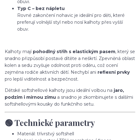
obuvi.
Typ C – bez nápletu
Rovné zakončení nohavic je ideální pro děti, které
preferují volnější styl nebo nosí kalhoty přes vyšší
obuv.
Kalhoty mají
pohodlný střih s elastickým pasem
, který se
snadno přizpůsobí postavě dítěte a neškrtí. Zpevněná oblast
kolen a sedu zvyšuje odolnost proti oděru, což ocení
zejména rodiče aktivních dětí. Nechybí ani
reflexní prvky
pro lepší viditelnost a bezpečnost.
Dětské softshellové kalhoty jsou ideální volbou na
jaro,
podzim i mírnou zimu
a snadno je zkombinujete s dalšími
softshellovými kousky do funkčního setu.
🟢 Technické parametry
Materiál: třívrstvý softshell