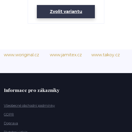
Zvolit variantu
www.woriginal.cz
www.jamitex.cz
www.takoy.cz
Informace pro zákazníky
Všeobecné obchodní podmínky
GDPR
Doprava