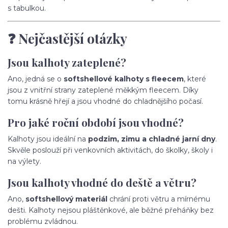
s tabulkou.
❓ Nejčastější otázky
Jsou kalhoty zateplené?
Ano, jedná se o
softshellové kalhoty s fleecem
, které
jsou z vnitřní strany zateplené měkkým fleecem. Díky
tomu krásně hřejí a jsou vhodné do chladnějšího počasí.
Pro jaké roční období jsou vhodné?
Kalhoty jsou ideální na
podzim, zimu a chladné jarní dny
.
Skvěle poslouží při venkovních aktivitách, do školky, školy i
na výlety.
Jsou kalhoty vhodné do deště a větru?
Ano,
softshellový materiál
chrání proti větru a mírnému
dešti. Kalhoty nejsou pláštěnkové, ale běžné přeháňky bez
problému zvládnou.