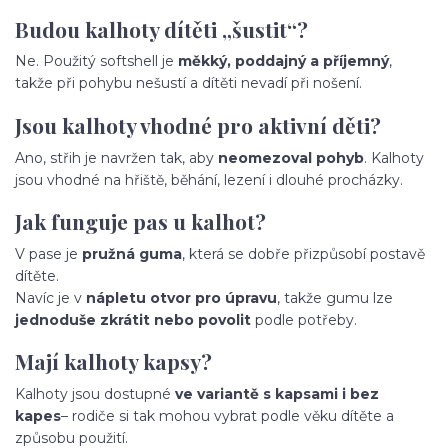
Budou kalhoty dítěti „šustit“?
Ne. Použitý softshell je
měkký, poddajný a příjemný
,
takže při pohybu nešustí a dítěti nevadí při nošení.
Jsou kalhoty vhodné pro aktivní děti?
Ano, střih je navržen tak, aby
neomezoval pohyb
. Kalhoty
jsou vhodné na hřiště, běhání, lezení i dlouhé procházky.
Jak funguje pas u kalhot?
V pase je
pružná guma
, která se dobře přizpůsobí postavě
dítěte.
Navíc je v
nápletu otvor pro úpravu
, takže gumu lze
jednoduše zkrátit nebo povolit
podle potřeby.
Mají kalhoty kapsy?
Kalhoty jsou dostupné
ve variantě s kapsami i bez
kapes
– rodiče si tak mohou vybrat podle věku dítěte a
způsobu použití.