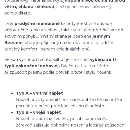
softshellový materiál poskytuje
spolehlivou ochranu proti
větru, chladu i vlhkosti
, aniž by omezoval přirozený
pohyb dítěte.
Díky
prodyšné membráně
kalhoty efektivně odvádějí
přebytečné teplo a vlhkost, takže se dítě nepřehřívá ani při
aktivním pohybu. Vnitřní strana je opatřena
jemným
fleecem
, který je příjemný na dotek a pomáhá udržet
tepelný komfort i během chladnějších dnů.
Velkou výhodou těchto kalhot je možnost
výběru ze tří
typů zakončení nohavic
, díky čemuž si je můžete
přizpůsobit přesně podle potřeb dítěte i stylu nošení:
Typ A – vnitřní náplet
Náplet je všitý dovnitř nohavice, dobře drží na botě a
pomáhá zabránit pronikání chladu či nečistot.
Typ B – vnější náplet
Náplet je viditelný zvenku, působí sportovně a
zároveň zajišťuje pohodlné nošení a lepší přizpůsobení