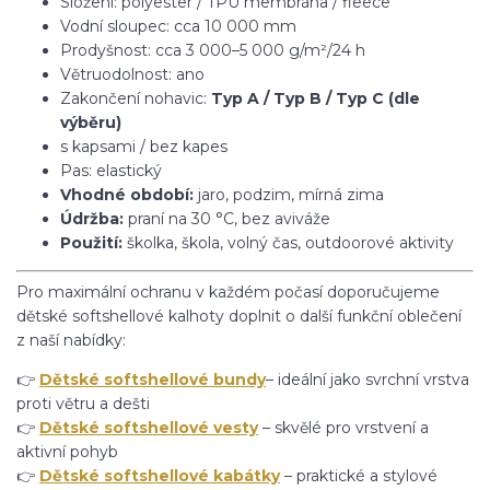
Složení: polyester / TPU membrána / fleece
Vodní sloupec: cca 10 000 mm
Prodyšnost: cca 3 000–5 000 g/m²/24 h
Větruodolnost: ano
Zakončení nohavic:
Typ A / Typ B / Typ C (dle
výběru)
s kapsami / bez kapes
Pas: elastický
Vhodné období:
jaro, podzim, mírná zima
Údržba:
praní na 30 °C, bez aviváže
Použití:
školka, škola, volný čas, outdoorové aktivity
Pro maximální ochranu v každém počasí doporučujeme
dětské softshellové kalhoty doplnit o další funkční oblečení
z naší nabídky:
👉
Dětské softshellové bundy
– ideální jako svrchní vrstva
proti větru a dešti
👉
Dětské softshellové vesty
– skvělé pro vrstvení a
aktivní pohyb
👉
Dětské softshellové kabátky
– praktické a stylové