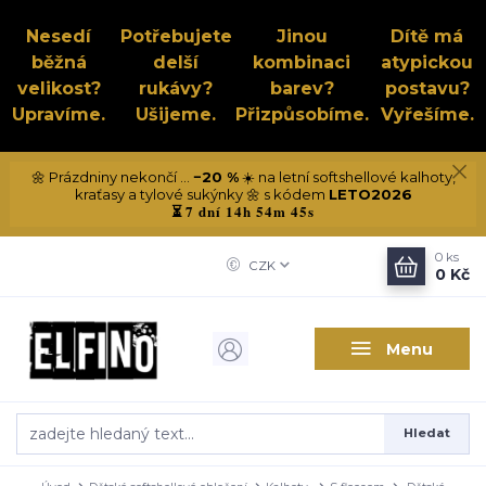
Nesedí
Potřebujete
Jinou
Dítě má
běžná
delší
kombinaci
atypickou
velikost?
rukávy?
barev?
postavu?
Upravíme.
Ušijeme.
Přizpůsobíme.
Vyřešíme.
🌼 Prázdniny nekončí ...
−20 %
☀️ na letní softshellové kalhoty,
kraťasy a tylové sukýnky 🌼 s kódem
LETO2026
7 dní 14h 54m 44s
⏳
0
ks
CZK
0 Kč
Menu
Hledat