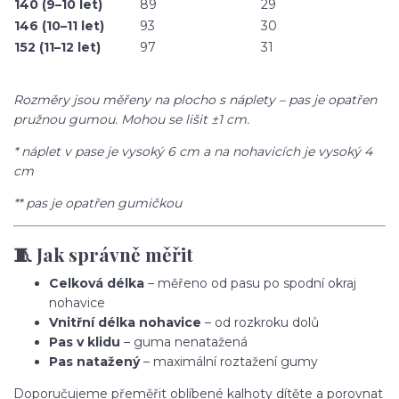
140 (9–10 let)
89
29
146 (10–11 let)
93
30
152 (11–12 let)
97
31
Rozměry jsou měřeny na plocho s náplety – pas je opatřen
pružnou gumou. Mohou se lišit ±1 cm.
* náplet v pase je vysoký 6 cm a na nohavicích je vysoký 4
cm
** pas je opatřen gumičkou
🧵 Jak správně měřit
Celková délka
– měřeno od pasu po spodní okraj
nohavice
Vnitřní délka nohavice
– od rozkroku dolů
Pas v klidu
– guma nenatažená
Pas natažený
– maximální roztažení gumy
Doporučujeme přeměřit oblíbené kalhoty dítěte a porovnat