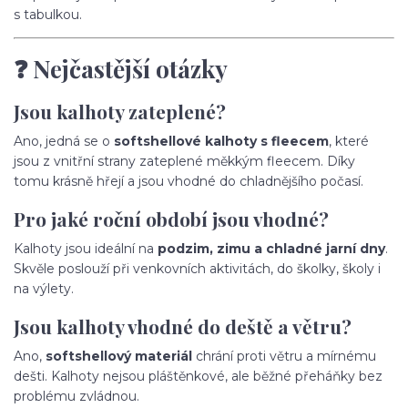
s tabulkou.
❓ Nejčastější otázky
Jsou kalhoty zateplené?
Ano, jedná se o
softshellové kalhoty s fleecem
, které
jsou z vnitřní strany zateplené měkkým fleecem. Díky
tomu krásně hřejí a jsou vhodné do chladnějšího počasí.
Pro jaké roční období jsou vhodné?
Kalhoty jsou ideální na
podzim, zimu a chladné jarní dny
.
Skvěle poslouží při venkovních aktivitách, do školky, školy i
na výlety.
Jsou kalhoty vhodné do deště a větru?
Ano,
softshellový materiál
chrání proti větru a mírnému
dešti. Kalhoty nejsou pláštěnkové, ale běžné přeháňky bez
problému zvládnou.