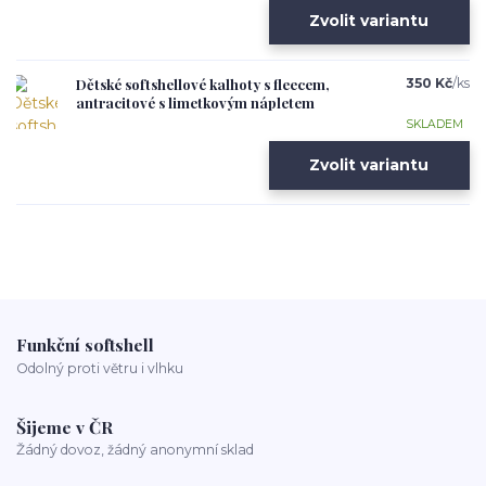
Zvolit variantu
Dětské softshellové kalhoty s fleecem,
350 Kč
/
ks
antracitové s limetkovým nápletem
SKLADEM
Zvolit variantu
Funkční softshell
Odolný proti větru i vlhku
Šijeme v ČR
Žádný dovoz, žádný anonymní sklad