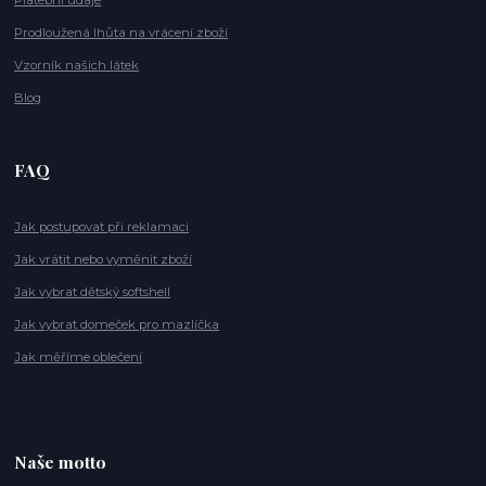
Platební údaje
Prodloužená lhůta na vrácení zboží
Vzorník našich látek
Blog
FAQ
Jak postupovat při reklamaci
Jak vrátit nebo vyměnit zboží
Jak vybrat dětský softshell
Jak vybrat domeček pro mazlíčka
Jak měříme oblečení
Naše motto