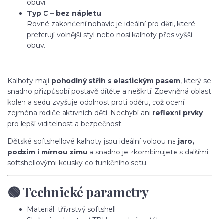
obuvi.
Typ C – bez nápletu
Rovné zakončení nohavic je ideální pro děti, které
preferují volnější styl nebo nosí kalhoty přes vyšší
obuv.
Kalhoty mají
pohodlný střih s elastickým pasem
, který se
snadno přizpůsobí postavě dítěte a neškrtí. Zpevněná oblast
kolen a sedu zvyšuje odolnost proti oděru, což ocení
zejména rodiče aktivních dětí. Nechybí ani
reflexní prvky
pro lepší viditelnost a bezpečnost.
Dětské softshellové kalhoty jsou ideální volbou na
jaro,
podzim i mírnou zimu
a snadno je zkombinujete s dalšími
softshellovými kousky do funkčního setu.
🟢 Technické parametry
Materiál: třívrstvý softshell