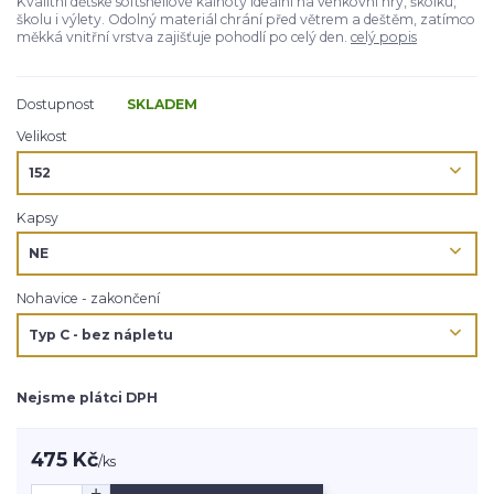
Kvalitní dětské softshellové kalhoty ideální na venkovní hry, školku,
školu i výlety. Odolný materiál chrání před větrem a deštěm, zatímco
měkká vnitřní vrstva zajišťuje pohodlí po celý den.
celý popis
Dostupnost
SKLADEM
Velikost
Kapsy
Nohavice - zakončení
Nejsme plátci DPH
475 Kč
/
ks