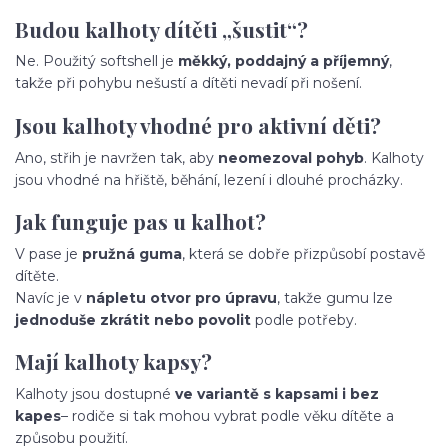
Budou kalhoty dítěti „šustit“?
Ne. Použitý softshell je
měkký, poddajný a příjemný
,
takže při pohybu nešustí a dítěti nevadí při nošení.
Jsou kalhoty vhodné pro aktivní děti?
Ano, střih je navržen tak, aby
neomezoval pohyb
. Kalhoty
jsou vhodné na hřiště, běhání, lezení i dlouhé procházky.
Jak funguje pas u kalhot?
V pase je
pružná guma
, která se dobře přizpůsobí postavě
dítěte.
Navíc je v
nápletu otvor pro úpravu
, takže gumu lze
jednoduše zkrátit nebo povolit
podle potřeby.
Mají kalhoty kapsy?
Kalhoty jsou dostupné
ve variantě s kapsami i bez
kapes
– rodiče si tak mohou vybrat podle věku dítěte a
způsobu použití.