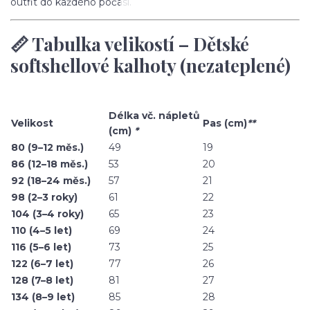
outfit do každého počasí.
📏 Tabulka velikostí – Dětské
softshellové kalhoty (nezateplené)
Délka vč. nápletů
Velikost
Pas (cm)
**
(cm)
*
80 (9–12 měs.)
49
19
86 (12–18 měs.)
53
20
92 (18–24 měs.)
57
21
98 (2–3 roky)
61
22
104 (3–4 roky)
65
23
110 (4–5 let)
69
24
116 (5–6 let)
73
25
122 (6–7 let)
77
26
128 (7–8 let)
81
27
134 (8–9 let)
85
28