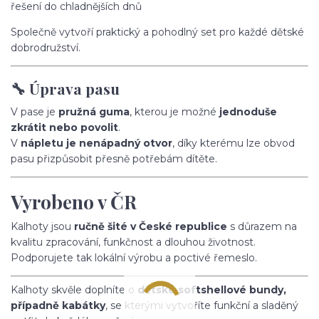
řešení do chladnějších dnů
Společně vytvoří praktický a pohodlný set pro každé dětské
dobrodružství.
🔧 Úprava pasu
V pase je
pružná guma
, kterou je možné
jednoduše
zkrátit nebo povolit
.
V
nápletu je nenápadný otvor
, díky kterému lze obvod
pasu přizpůsobit přesně potřebám dítěte.
Vyrobeno v ČR
Kalhoty jsou
ručně šité v České republice
s důrazem na
kvalitu zpracování, funkčnost a dlouhou životnost.
Podporujete tak lokální výrobu a poctivé řemeslo.
Kalhoty skvěle doplníte o
dětské softshellové bundy,
případně kabátky
, se kterými vytvoříte funkční a sladěný