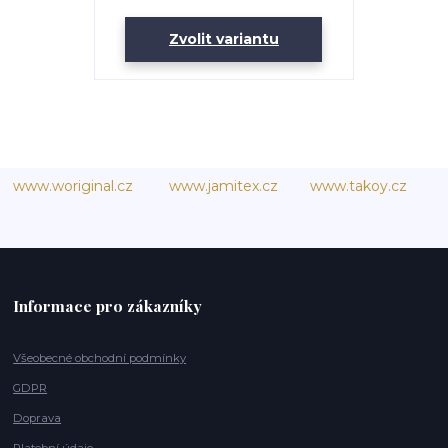
Zvolit variantu
www.woriginal.cz
www.jamitex.cz
www.takoy.cz
Informace pro zákazníky
Všeobecné obchodní podmínky
GDPR
Doprava