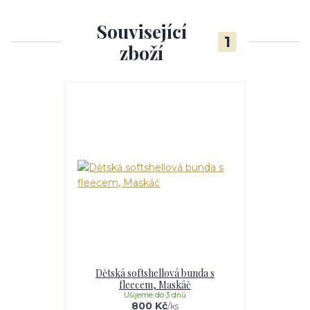
Související
1
zboží
Dětská softshellová bunda s
fleecem, Maskáč
Ušijeme do 3 dnů
800 Kč
/
ks