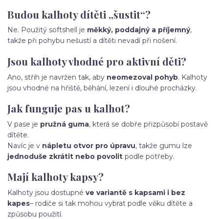
Budou kalhoty dítěti „šustit“?
Ne. Použitý softshell je
měkký, poddajný a příjemný
,
takže při pohybu nešustí a dítěti nevadí při nošení.
Jsou kalhoty vhodné pro aktivní děti?
Ano, střih je navržen tak, aby
neomezoval pohyb
. Kalhoty
jsou vhodné na hřiště, běhání, lezení i dlouhé procházky.
Jak funguje pas u kalhot?
V pase je
pružná guma
, která se dobře přizpůsobí postavě
dítěte.
Navíc je v
nápletu otvor pro úpravu
, takže gumu lze
jednoduše zkrátit nebo povolit
podle potřeby.
Mají kalhoty kapsy?
Kalhoty jsou dostupné
ve variantě s kapsami i bez
kapes
– rodiče si tak mohou vybrat podle věku dítěte a
způsobu použití.