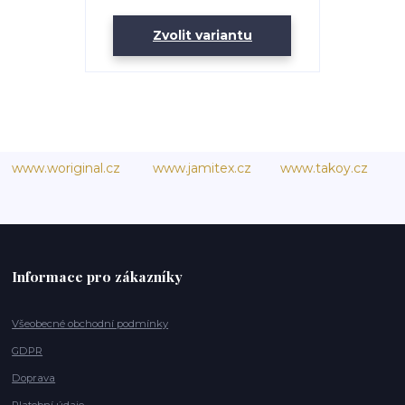
Zvolit variantu
www.woriginal.cz
www.jamitex.cz
www.takoy.cz
Informace pro zákazníky
Všeobecné obchodní podmínky
GDPR
Doprava