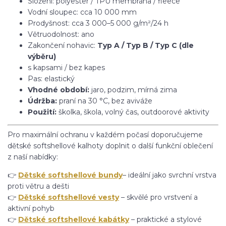
Složení: polyester / TPU membrána / fleece
Vodní sloupec: cca 10 000 mm
Prodyšnost: cca 3 000–5 000 g/m²/24 h
Větruodolnost: ano
Zakončení nohavic:
Typ A / Typ B / Typ C (dle
výběru)
s kapsami / bez kapes
Pas: elastický
Vhodné období:
jaro, podzim, mírná zima
Údržba:
praní na 30 °C, bez aviváže
Použití:
školka, škola, volný čas, outdoorové aktivity
Pro maximální ochranu v každém počasí doporučujeme
dětské softshellové kalhoty doplnit o další funkční oblečení
z naší nabídky:
👉
Dětské softshellové bundy
– ideální jako svrchní vrstva
proti větru a dešti
👉
Dětské softshellové vesty
– skvělé pro vrstvení a
aktivní pohyb
👉
Dětské softshellové kabátky
– praktické a stylové