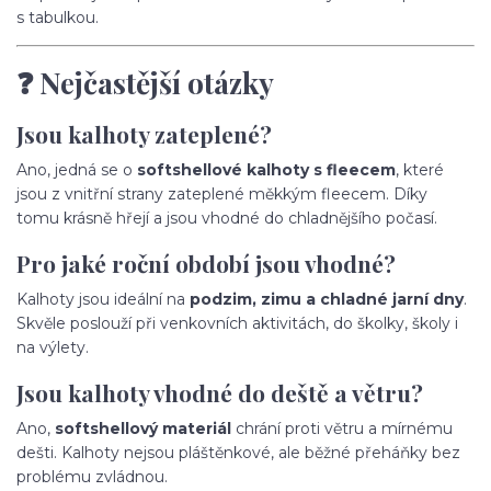
s tabulkou.
❓ Nejčastější otázky
Jsou kalhoty zateplené?
Ano, jedná se o
softshellové kalhoty s fleecem
, které
jsou z vnitřní strany zateplené měkkým fleecem. Díky
tomu krásně hřejí a jsou vhodné do chladnějšího počasí.
Pro jaké roční období jsou vhodné?
Kalhoty jsou ideální na
podzim, zimu a chladné jarní dny
.
Skvěle poslouží při venkovních aktivitách, do školky, školy i
na výlety.
Jsou kalhoty vhodné do deště a větru?
Ano,
softshellový materiál
chrání proti větru a mírnému
dešti. Kalhoty nejsou pláštěnkové, ale běžné přeháňky bez
problému zvládnou.