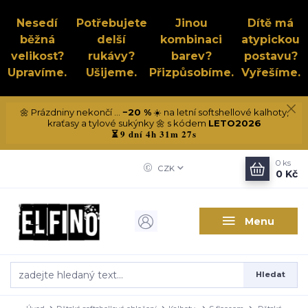
Nesedí
Potřebujete
Jinou
Dítě má
běžná
delší
kombinaci
atypickou
velikost?
rukávy?
barev?
postavu?
Upravíme.
Ušijeme.
Přizpůsobíme.
Vyřešíme.
🌼 Prázdniny nekončí ...
−20 %
☀️ na letní softshellové kalhoty,
kraťasy a tylové sukýnky 🌼 s kódem
LETO2026
9 dní 4h 31m 26s
⏳
0
ks
CZK
0 Kč
Menu
Hledat