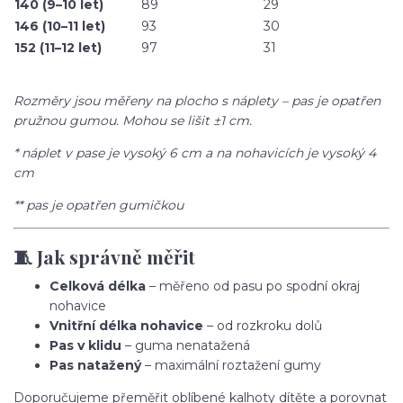
140 (9–10 let)
89
29
146 (10–11 let)
93
30
152 (11–12 let)
97
31
Rozměry jsou měřeny na plocho s náplety – pas je opatřen
pružnou gumou. Mohou se lišit ±1 cm.
* náplet v pase je vysoký 6 cm a na nohavicích je vysoký 4
cm
** pas je opatřen gumičkou
🧵 Jak správně měřit
Celková délka
– měřeno od pasu po spodní okraj
nohavice
Vnitřní délka nohavice
– od rozkroku dolů
Pas v klidu
– guma nenatažená
Pas natažený
– maximální roztažení gumy
Doporučujeme přeměřit oblíbené kalhoty dítěte a porovnat