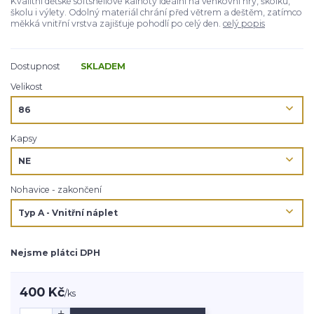
Kvalitní dětské softshellové kalhoty ideální na venkovní hry, školku,
školu i výlety. Odolný materiál chrání před větrem a deštěm, zatímco
měkká vnitřní vrstva zajišťuje pohodlí po celý den.
celý popis
Dostupnost
SKLADEM
Velikost
Kapsy
Nohavice - zakončení
Nejsme plátci DPH
400 Kč
/
ks