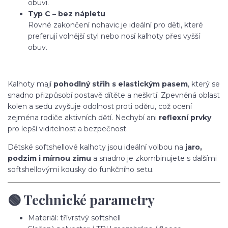
obuvi.
Typ C – bez nápletu
Rovné zakončení nohavic je ideální pro děti, které
preferují volnější styl nebo nosí kalhoty přes vyšší
obuv.
Kalhoty mají
pohodlný střih s elastickým pasem
, který se
snadno přizpůsobí postavě dítěte a neškrtí. Zpevněná oblast
kolen a sedu zvyšuje odolnost proti oděru, což ocení
zejména rodiče aktivních dětí. Nechybí ani
reflexní prvky
pro lepší viditelnost a bezpečnost.
Dětské softshellové kalhoty jsou ideální volbou na
jaro,
podzim i mírnou zimu
a snadno je zkombinujete s dalšími
softshellovými kousky do funkčního setu.
🟢 Technické parametry
Materiál: třívrstvý softshell