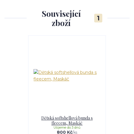
Související
1
zboží
Dětská softshellová bunda s
fleecem, Maskáč
Ušijeme do 3 dnů
800 Kč
/
ks