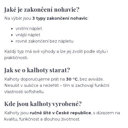
Jaké je zakončení nohavic?
Na výběr jsou
3 typy zakončení nohavic
:
vnitřní náplet
vnější náplet
rovné zakončení bez nápletu
Každý typ má své výhody a lze jej zvolit podle stylu i
praktičnosti.
Jak se o kalhoty starat?
Kalhoty doporučujeme prát na
30 °C
, bez aviváže.
Nesušit v sušičce a nežehlit – tím si zachovají funkční
vlastnosti softshellu.
Kde jsou kalhoty vyrobené?
Kalhoty jsou
ručně šité v České republice
, s důrazem na
kvalitu, funkčnost a dlouhou životnost.