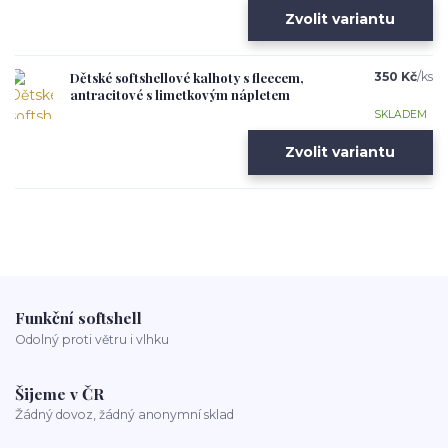
Zvolit variantu
Dětské softshellové kalhoty s fleecem,
350 Kč
/
ks
antracitové s limetkovým nápletem
SKLADEM
Zvolit variantu
Funkční softshell
Odolný proti větru i vlhku
Šijeme v ČR
Žádný dovoz, žádný anonymní sklad