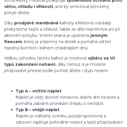
softshellový materiál poskytuje
spolehlivou ochranu proti
větru, chladu i vlhkosti
, aniž by omezoval přirozený
pohyb dítěte.
Díky
prodyšné membráně
kalhoty efektivně odvádějí
přebytečné teplo a vlhkost, takže se dítě nepřehřívá ani při
aktivním pohybu. Vnitřní strana je opatřena
jemným
fleecem
, který je příjemný na dotek a pomáhá udržet
tepelný komfort i během chladnějších dnů.
Velkou výhodou těchto kalhot je možnost
výběru ze tří
typů zakončení nohavic
, díky čemuž si je můžete
přizpůsobit přesně podle potřeb dítěte i stylu nošení:
Typ A – vnitřní náplet
Náplet je všitý dovnitř nohavice, dobře drží na botě a
pomáhá zabránit pronikání chladu či nečistot.
Typ B – vnější náplet
Náplet je viditelný zvenku, působí sportovně a
zároveň zajišťuje pohodlné nošení a lepší přizpůsobení