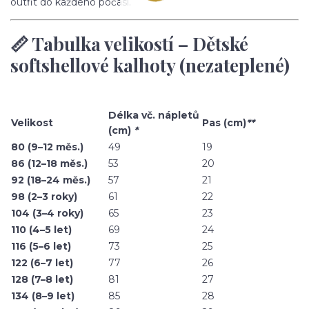
outfit do každého počasí.
📏 Tabulka velikostí – Dětské
softshellové kalhoty (nezateplené)
Délka vč. nápletů
Velikost
Pas (cm)
**
(cm)
*
80 (9–12 měs.)
49
19
86 (12–18 měs.)
53
20
92 (18–24 měs.)
57
21
98 (2–3 roky)
61
22
104 (3–4 roky)
65
23
110 (4–5 let)
69
24
116 (5–6 let)
73
25
122 (6–7 let)
77
26
128 (7–8 let)
81
27
134 (8–9 let)
85
28