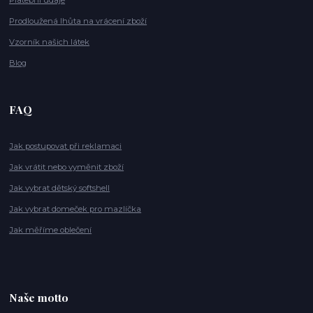
Platební údaje
Prodloužená lhůta na vrácení zboží
Vzorník našich látek
Blog
FAQ
Jak postupovat při reklamaci
Jak vrátit nebo vyměnit zboží
Jak vybrat dětský softshell
Jak vybrat domeček pro mazlíčka
Jak měříme oblečení
Naše motto