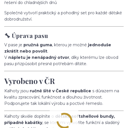
řešení do chladnějších dnů
Společně vytvoří praktický a pohodlný set pro každé dětské
dobrodružství.
🔧 Úprava pasu
V pase je
pružná guma
, kterou je možné
jednoduše
zkrátit nebo povolit
.
V
nápletu je nenápadný otvor
, díky kterému lze obvod
pasu přizpůsobit přesně potřebám dítěte.
Vyrobeno v ČR
Kalhoty jsou
ručně šité v České republice
s důrazem na
kvalitu zpracování, funkčnost a dlouhou životnost.
Podporujete tak lokální výrobu a poctivé řemeslo.
Kalhoty skvěle doplníte o
dětské softshellové bundy,
případně kabátky
, se kterými vytvoříte funkční a sladěný