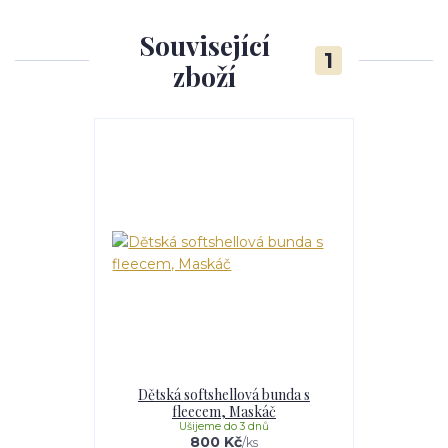
Související
1
zboží
Dětská softshellová bunda s
fleecem, Maskáč
Ušijeme do 3 dnů
800 Kč
/
ks