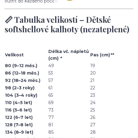
outfit do každého počasí.
📏 Tabulka velikostí – Dětské
softshellové kalhoty (nezateplené)
Délka vč. nápletů
Velikost
Pas (cm)
**
(cm)
*
80 (9–12 měs.)
49
19
86 (12–18 měs.)
53
20
92 (18–24 měs.)
57
21
98 (2–3 roky)
61
22
104 (3–4 roky)
65
23
110 (4–5 let)
69
24
116 (5–6 let)
73
25
122 (6–7 let)
77
26
128 (7–8 let)
81
27
134 (8–9 let)
85
28