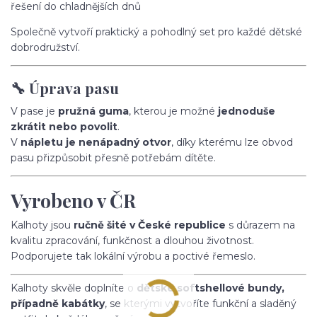
řešení do chladnějších dnů
Společně vytvoří praktický a pohodlný set pro každé dětské
dobrodružství.
🔧 Úprava pasu
V pase je
pružná guma
, kterou je možné
jednoduše
zkrátit nebo povolit
.
V
nápletu je nenápadný otvor
, díky kterému lze obvod
pasu přizpůsobit přesně potřebám dítěte.
Vyrobeno v ČR
Kalhoty jsou
ručně šité v České republice
s důrazem na
kvalitu zpracování, funkčnost a dlouhou životnost.
Podporujete tak lokální výrobu a poctivé řemeslo.
Kalhoty skvěle doplníte o
dětské softshellové bundy,
případně kabátky
, se kterými vytvoříte funkční a sladěný