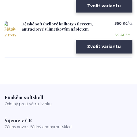
Zvolit variantu
Dětské softshellové kalhoty s fleecem,
350 Kč
/
ks
antracitové s limetkovým nápletem
SKLADEM
Zvolit variantu
Funkční softshell
Odolný proti větru i vlhku
Šijeme v ČR
Žádný dovoz, žádný anonymní sklad