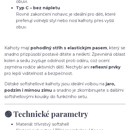
obuvi.
Typ C – bez nápletu
Rovné zakončení nohavic je ideální pro děti, které
preferují volnější styl nebo nosí kalhoty přes vyšší
obuv.
Kalhoty mají
pohodlný střih s elastickým pasem
, který se
snadno přizpůsobí postavě dítěte a neškrtí. Zpevněná oblast
kolen a sedu zvyšuje odolnost proti oděru, což ocení
zejména rodiče aktivních dětí. Nechybí ani
reflexní prvky
pro lepší viditelnost a bezpečnost.
Dětské softshellové kalhoty jsou ideální volbou na
jaro,
podzim i mírnou zimu
a snadno je zkombinujete s dalšími
softshellovými kousky do funkčního setu.
🟢 Technické parametry
Materiál: třívrstvý softshell