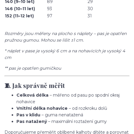
140 (9–10 let)
89
29
146 (10–11 let)
93
30
152 (11–12 let)
97
31
Rozměry jsou měřeny na plocho s náplety – pas je opatřen
pružnou gumou. Mohou se lišit ±1 cm.
* náplet v pase je vysoký 6 cm a na nohavicích je vysoký 4
cm
** pas je opatřen gumičkou
🧵 Jak správně měřit
Celková délka
– měřeno od pasu po spodní okraj
nohavice
Vnitřní délka nohavice
– od rozkroku dolů
Pas v klidu
– guma nenatažená
Pas natažený
– maximální roztažení gumy
Doporučujeme přeměřit oblíbené kalhoty dítěte a porovnat