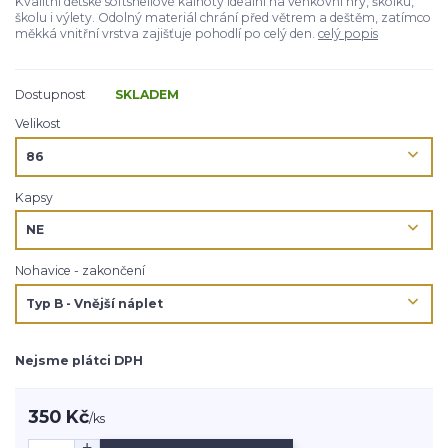
Kvalitní dětské softshellové kalhoty ideální na venkovní hry, školku,
školu i výlety. Odolný materiál chrání před větrem a deštěm, zatímco
měkká vnitřní vrstva zajišťuje pohodlí po celý den.
celý popis
Dostupnost
SKLADEM
Velikost
Kapsy
Nohavice - zakončení
Nejsme plátci DPH
350 Kč
/
ks