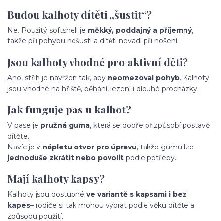
Budou kalhoty dítěti „šustit“?
Ne. Použitý softshell je
měkký, poddajný a příjemný
,
takže při pohybu nešustí a dítěti nevadí při nošení.
Jsou kalhoty vhodné pro aktivní děti?
Ano, střih je navržen tak, aby
neomezoval pohyb
. Kalhoty
jsou vhodné na hřiště, běhání, lezení i dlouhé procházky.
Jak funguje pas u kalhot?
V pase je
pružná guma
, která se dobře přizpůsobí postavě
dítěte.
Navíc je v
nápletu otvor pro úpravu
, takže gumu lze
jednoduše zkrátit nebo povolit
podle potřeby.
Mají kalhoty kapsy?
Kalhoty jsou dostupné
ve variantě s kapsami i bez
kapes
– rodiče si tak mohou vybrat podle věku dítěte a
způsobu použití.