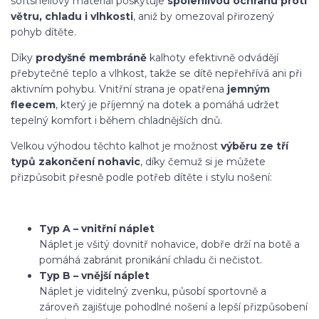
softshellový materiál poskytuje
spolehlivou ochranu proti
větru, chladu i vlhkosti
, aniž by omezoval přirozený
pohyb dítěte.
Díky
prodyšné membráně
kalhoty efektivně odvádějí
přebytečné teplo a vlhkost, takže se dítě nepřehřívá ani při
aktivním pohybu. Vnitřní strana je opatřena
jemným
fleecem
, který je příjemný na dotek a pomáhá udržet
tepelný komfort i během chladnějších dnů.
Velkou výhodou těchto kalhot je možnost
výběru ze tří
typů zakončení nohavic
, díky čemuž si je můžete
přizpůsobit přesně podle potřeb dítěte i stylu nošení:
Typ A – vnitřní náplet
Náplet je všitý dovnitř nohavice, dobře drží na botě a
pomáhá zabránit pronikání chladu či nečistot.
Typ B – vnější náplet
Náplet je viditelný zvenku, působí sportovně a
zároveň zajišťuje pohodlné nošení a lepší přizpůsobení