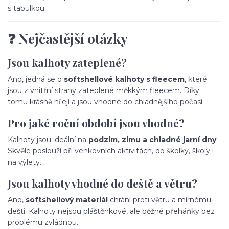
s tabulkou.
❓ Nejčastější otázky
Jsou kalhoty zateplené?
Ano, jedná se o
softshellové kalhoty s fleecem
, které
jsou z vnitřní strany zateplené měkkým fleecem. Díky
tomu krásně hřejí a jsou vhodné do chladnějšího počasí.
Pro jaké roční období jsou vhodné?
Kalhoty jsou ideální na
podzim, zimu a chladné jarní dny
.
Skvěle poslouží při venkovních aktivitách, do školky, školy i
na výlety.
Jsou kalhoty vhodné do deště a větru?
Ano,
softshellový materiál
chrání proti větru a mírnému
dešti. Kalhoty nejsou pláštěnkové, ale běžné přeháňky bez
problému zvládnou.