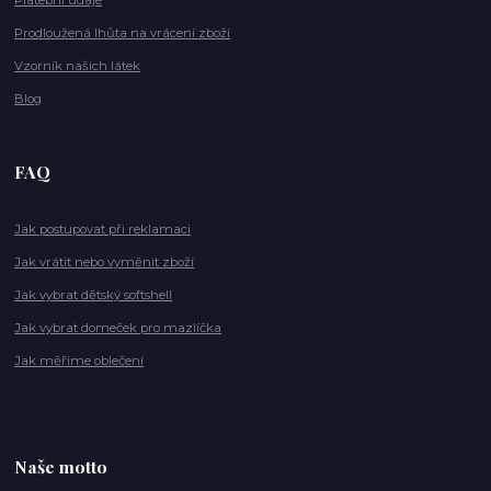
Platební údaje
Prodloužená lhůta na vrácení zboží
Vzorník našich látek
Blog
FAQ
Jak postupovat při reklamaci
Jak vrátit nebo vyměnit zboží
Jak vybrat dětský softshell
Jak vybrat domeček pro mazlíčka
Jak měříme oblečení
Naše motto