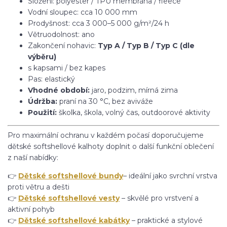
Složení: polyester / TPU membrána / fleece
Vodní sloupec: cca 10 000 mm
Prodyšnost: cca 3 000–5 000 g/m²/24 h
Větruodolnost: ano
Zakončení nohavic:
Typ A / Typ B / Typ C (dle
výběru)
s kapsami / bez kapes
Pas: elastický
Vhodné období:
jaro, podzim, mírná zima
Údržba:
praní na 30 °C, bez aviváže
Použití:
školka, škola, volný čas, outdoorové aktivity
Pro maximální ochranu v každém počasí doporučujeme
dětské softshellové kalhoty doplnit o další funkční oblečení
z naší nabídky:
👉
Dětské softshellové bundy
– ideální jako svrchní vrstva
proti větru a dešti
👉
Dětské softshellové vesty
– skvělé pro vrstvení a
aktivní pohyb
👉
Dětské softshellové kabátky
– praktické a stylové