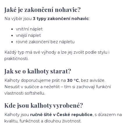
Jaké je zakončení nohavic?
Na výběr jsou
3 typy zakončení nohavic
:
vnitřní náplet
vnější náplet
rovné zakončení bez nápletu
Každý typ má své výhody a lze jej zvolit podle stylu i
praktičnosti.
Jak se o kalhoty starat?
Kalhoty doporučujeme prát na
30 °C
, bez aviváže.
Nesušit v sušičce a nežehlit – tím si zachovají funkční
vlastnosti softshellu.
Kde jsou kalhoty vyrobené?
Kalhoty jsou
ručně šité v České republice
, s důrazem na
kvalitu, funkčnost a dlouhou životnost.