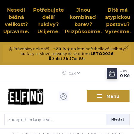
Nesedí
Potřebujete
Jinou
Dítě má
běžná
delší
kombinaci
atypickou
velikost?
rukávy?
barev?
postavu?
Upravíme.
Ušijeme.
Přizpůsobíme.
Vyřešíme.
🌼 Prázdniny nekončí ...
−20 %
☀️ na letní softshellové kalhoty,
kraťasy a tylové sukýnky 🌼 s kódem
LETO2026
8 dní 3h 27m 54s
⏳
0
ks
CZK
0 Kč
Menu
Hledat