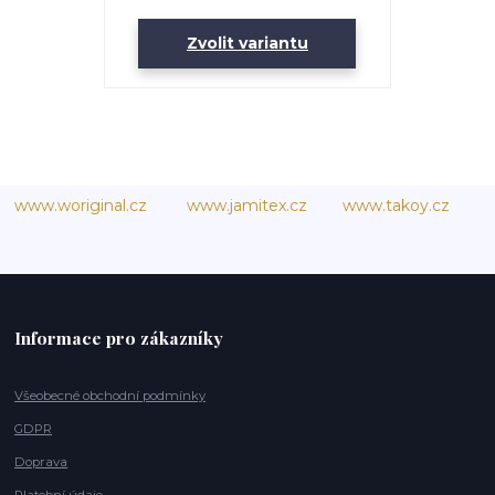
Zvolit variantu
www.woriginal.cz
www.jamitex.cz
www.takoy.cz
Informace pro zákazníky
Všeobecné obchodní podmínky
GDPR
Doprava