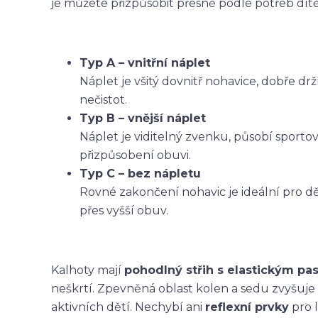
je můžete přizpůsobit přesně podle potřeb dítět
Typ A – vnitřní náplet
Náplet je všitý dovnitř nohavice, dobře dr
nečistot.
Typ B – vnější náplet
Náplet je viditelný zvenku, působí sporto
přizpůsobení obuvi.
Typ C – bez nápletu
Rovné zakončení nohavic je ideální pro dět
přes vyšší obuv.
Kalhoty mají
pohodlný střih s elastickým p
neškrtí. Zpevněná oblast kolen a sedu zvyšuje
aktivních dětí. Nechybí ani
reflexní prvky
pro l