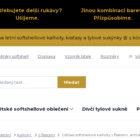
třebujete delší rukávy?
Jinou kombinaci bare
Ušijeme.
Přizpůsobíme.
na letní softshellové kalhoty, kraťasy a tylové sukýnky 🌼 s 
ětský softshell
Doprava
Vzorník látek
Rozměry
Ví
Hledat
tské softshellové oblečení
Dívčí tylové sukně
P
blečení
Kalhoty
S fleecem
Dětské softshellové kalhoty s fleecem, ant