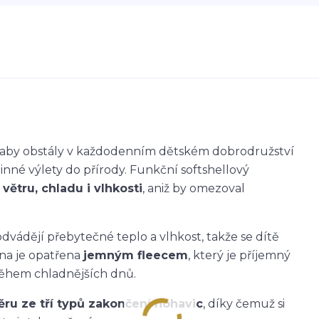
k, aby obstály v každodenním dětském dobrodružství
dinné výlety do přírody. Funkční softshellový
větru, chladu i vlhkosti
, aniž by omezoval
dvádějí přebytečné teplo a vlhkost, takže se dítě
ana je opatřena
jemným fleecem
, který je příjemný
během chladnějších dnů.
ěru ze tří typů zakončení nohavic
, díky čemuž si