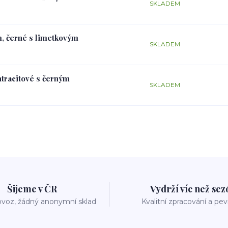
SKLADEM
m, černé s limetkovým
SKLADEM
ntracitové s černým
SKLADEM
Šijeme v ČR
Vydrží víc než se
voz, žádný anonymní sklad
Kvalitní zpracování a pe