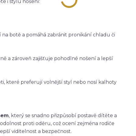
e i stylu nošení:
ží na botě a pomáhá zabránit pronikání chladu či
vně a zároveň zajišťuje pohodlné nošení a lepší
i, které preferují volnější styl nebo nosí kalhoty
asem
, který se snadno přizpůsobí postavě dítěte a
 odolnost proti oděru, což ocení zejména rodiče
epší viditelnost a bezpečnost.