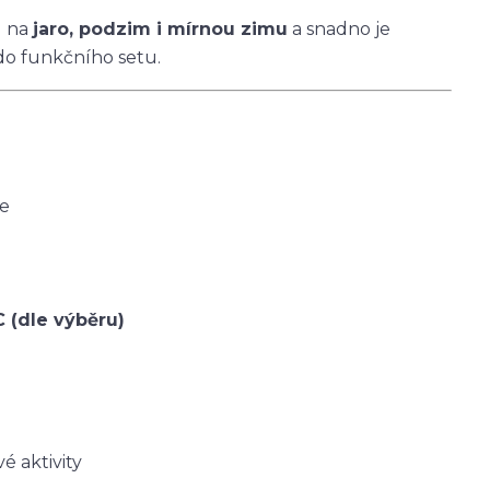
u na
jaro, podzim i mírnou zimu
a snadno je
do funkčního setu.
ce
C (dle výběru)
é aktivity