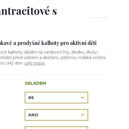
antracitové s
avé a prodyšné kalhoty pro aktivní děti
lové kalhoty ideální na venkovní hry, školku, školu i
l chrání před větrem a deštěm, zatímco měkká vnitřní
 po celý den.
celý popis
SKLADEM