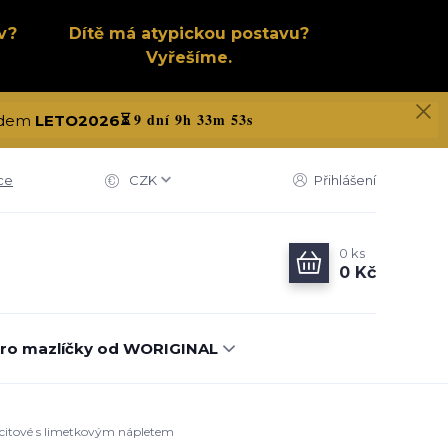
v?
Dítě má atypickou postavu?
Vyřešíme.
9 dní 9h 33m 52s
kódem
LETO2026
⏳
ce
CZK
Přihlášení
0
ks
0 Kč
ro mazlíčky od WORIGINAL
racitové s limetkovým nápletem