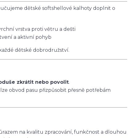
čujeme dětské softshellové kalhoty doplnit o
vrchní vrstva proti větru a dešti
tvení a aktivní pohyb
 každé dětské dobrodružství.
oduše zkrátit nebo povolit
.
 lze obvod pasu přizpůsobit přesně potřebám
ůrazem na kvalitu zpracování, funkčnost a dlouhou