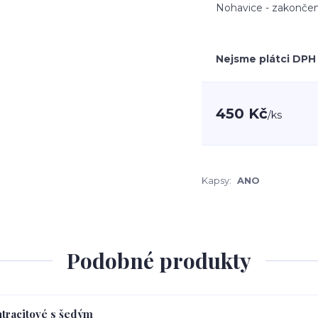
Nohavice - zakončen
Nejsme plátci DPH
450 Kč
/
ks
Kapsy:
ANO
Podobné produkty
ntracitové s šedým