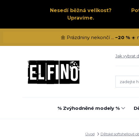
Nesedí běžná velikost?
Po
Upravíme.
🌼 Prázdniny nekončí ...
−20 %
☀️ 
Jak vybrat d
% Zvýhodněné modely %
Dě
Úvod
Dětské softshellové o