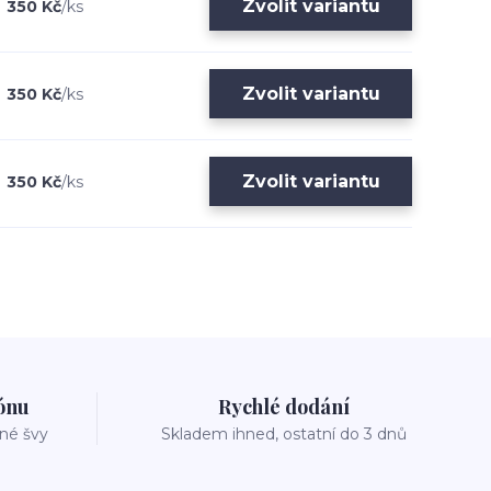
Zvolit variantu
350 Kč
/
ks
Zvolit variantu
350 Kč
/
ks
Zvolit variantu
350 Kč
/
ks
zónu
Rychlé dodání
vné švy
Skladem ihned, ostatní do 3 dnů