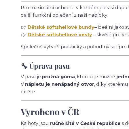
Pro maximální ochranu v každém počasí doporu
další funkční oblečení z naší nabídky:
👉
Dětské softshellové bundy
– ideální jako s
👉
Dětské softshellové vesty
– skvělé pro vrs
Společně vytvoří praktický a pohodlný set pro
🔧 Úprava pasu
V pase je
pružná guma
, kterou je možné
jedn
V
nápletu je nenápadný otvor
, díky kterému
dítěte.
Vyrobeno v ČR
Kalhoty jsou
ručně šité v České republice
s d