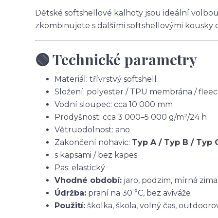
Dětské softshellové kalhoty jsou ideální volbo
zkombinujete s dalšími softshellovými kousky 
🟢 Technické parametry
Materiál: třívrstvý softshell
Složení: polyester / TPU membrána / flee
Vodní sloupec: cca 10 000 mm
Prodyšnost: cca 3 000–5 000 g/m²/24 h
Větruodolnost: ano
Zakončení nohavic:
Typ A / Typ B / Typ 
s kapsami / bez kapes
Pas: elastický
Vhodné období:
jaro, podzim, mírná zima
Údržba:
praní na 30 °C, bez aviváže
Použití:
školka, škola, volný čas, outdoorov