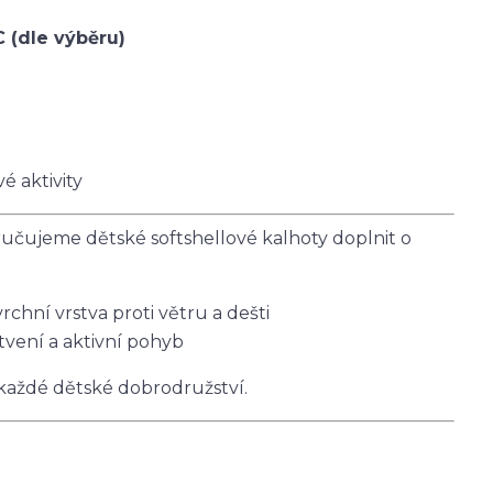
C (dle výběru)
é aktivity
čujeme dětské softshellové kalhoty doplnit o
vrchní vrstva proti větru a dešti
tvení a aktivní pohyb
 každé dětské dobrodružství.