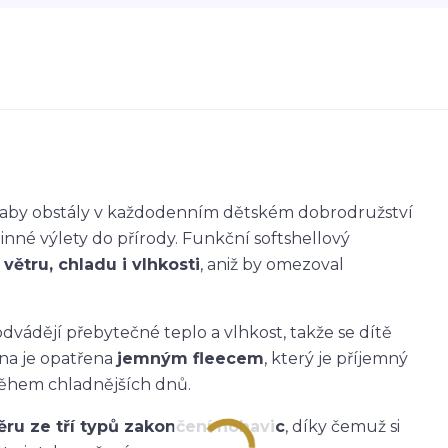
k, aby obstály v každodenním dětském dobrodružství
dinné výlety do přírody. Funkční softshellový
větru, chladu i vlhkosti
, aniž by omezoval
dvádějí přebytečné teplo a vlhkost, takže se dítě
ana je opatřena
jemným fleecem
, který je příjemný
během chladnějších dnů.
ěru ze tří typů zakončení nohavic
, díky čemuž si