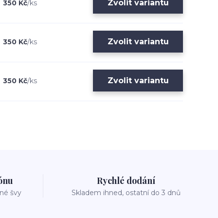
Zvolit variantu
350 Kč
/
ks
Zvolit variantu
350 Kč
/
ks
Zvolit variantu
350 Kč
/
ks
zónu
Rychlé dodání
vné švy
Skladem ihned, ostatní do 3 dnů