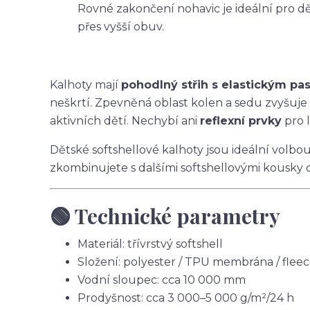
Rovné zakončení nohavic je ideální pro dět
přes vyšší obuv.
Kalhoty mají
pohodlný střih s elastickým p
neškrtí. Zpevněná oblast kolen a sedu zvyšuje
aktivních dětí. Nechybí ani
reflexní prvky
pro l
Dětské softshellové kalhoty jsou ideální volbo
zkombinujete s dalšími softshellovými kousky 
🟢 Technické parametry
Materiál: třívrstvý softshell
Složení: polyester / TPU membrána / flee
Vodní sloupec: cca 10 000 mm
Prodyšnost: cca 3 000–5 000 g/m²/24 h