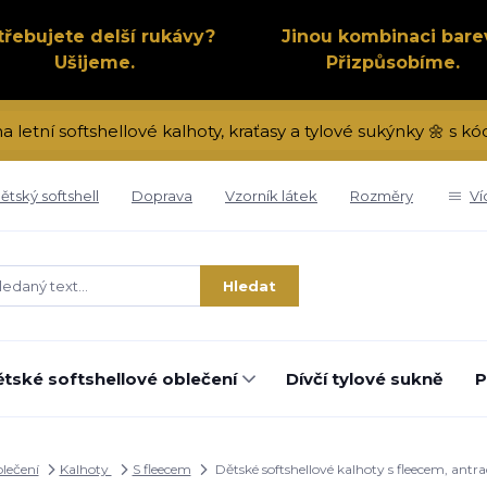
třebujete delší rukávy?
Jinou kombinaci bare
Ušijeme.
Přizpůsobíme.
na letní softshellové kalhoty, kraťasy a tylové sukýnky 🌼 s 
ětský softshell
Doprava
Vzorník látek
Rozměry
Ví
Hledat
tské softshellové oblečení
Dívčí tylové sukně
P
blečení
Kalhoty
S fleecem
Dětské softshellové kalhoty s fleecem, ant