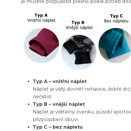
je můžete přizpůsobit přesně podle potřeb dítět
Typ A – vnitřní náplet
Náplet je všitý dovnitř nohavice, dobře dr
nečistot.
Typ B – vnější náplet
Náplet je viditelný zvenku, působí sporto
přizpůsobení obuvi.
Typ C – bez nápletu