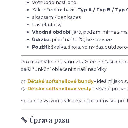
Větruodolnost: ano
Zakončení nohavic:
Typ A / Typ B / Typ 
s kapsami / bez kapes
Pas: elastický
Vhodné období:
jaro, podzim, mírná zima
Údržba:
praní na 30 °C, bez aviváže
Použití:
školka, škola, volný čas, outdoorov
Pro maximální ochranu v každém počasí doporu
další funkční oblečení z naší nabídky:
👉
Dětské softshellové bundy
– ideální jako s
👉
Dětské softshellové vesty
– skvělé pro vrs
Společně vytvoří praktický a pohodlný set pro
🔧 Úprava pasu