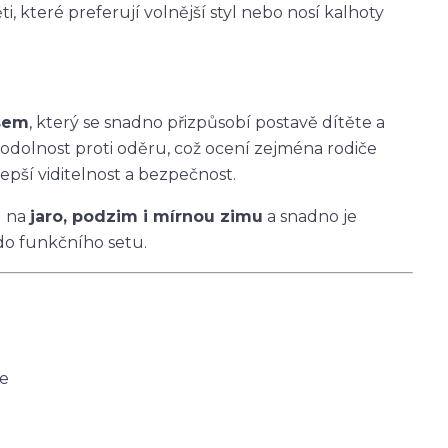
i, které preferují volnější styl nebo nosí kalhoty
asem
, který se snadno přizpůsobí postavě dítěte a
 odolnost proti oděru, což ocení zejména rodiče
epší viditelnost a bezpečnost.
u na
jaro, podzim i mírnou zimu
a snadno je
do funkčního setu.
ce