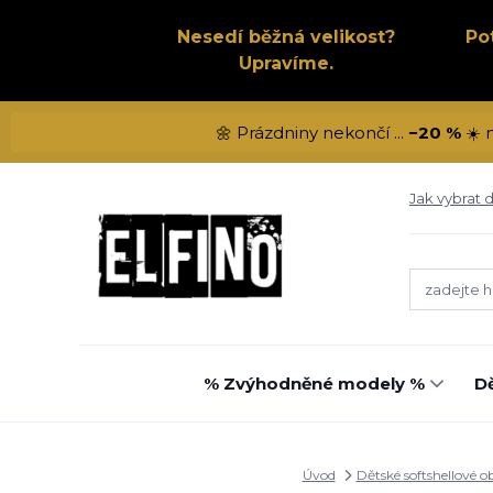
Nesedí běžná velikost?
Po
Upravíme.
🌼 Prázdniny nekončí ...
−20 %
☀️ 
Jak vybrat d
% Zvýhodněné modely %
Dě
Úvod
Dětské softshellové o