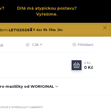
v?
Dítě má atypickou postavu?
Vyřešíme.
9 dní 8h 58m 25s
kódem
LETO2026
⏳
ce
CZK
Přihlášení
0
ks
0 Kč
ro mazlíčky od WORIGINAL
racitové s limetkovým nápletem