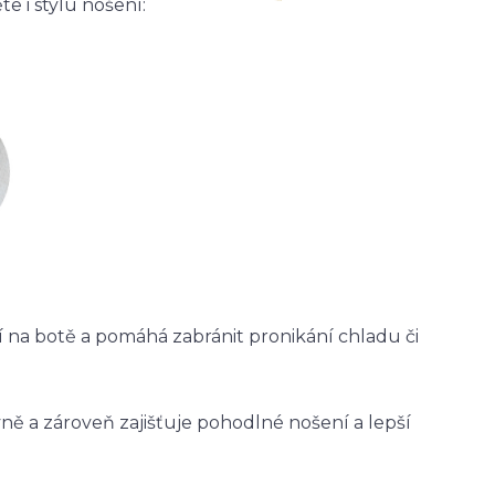
e i stylu nošení:
ží na botě a pomáhá zabránit pronikání chladu či
vně a zároveň zajišťuje pohodlné nošení a lepší