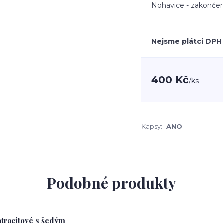
Nohavice - zakončen
Nejsme plátci DPH
400 Kč
/
ks
Kapsy:
ANO
Podobné produkty
ntracitové s šedým