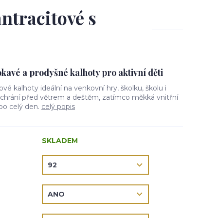
antracitové s
avé a prodyšné kalhoty pro aktivní děti
lové kalhoty ideální na venkovní hry, školku, školu i
l chrání před větrem a deštěm, zatímco měkká vnitřní
 po celý den.
celý popis
SKLADEM