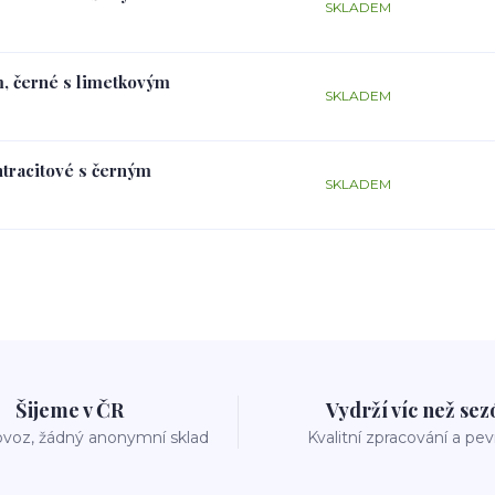
SKLADEM
m, černé s limetkovým
SKLADEM
ntracitové s černým
SKLADEM
Šijeme v ČR
Vydrží víc než se
voz, žádný anonymní sklad
Kvalitní zpracování a pe