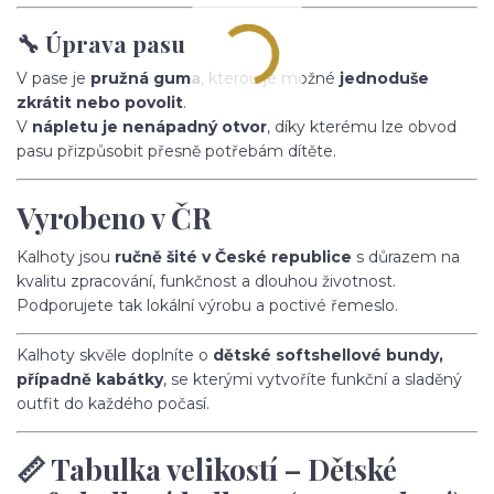
🔧 Úprava pasu
V pase je
pružná guma
, kterou je možné
jednoduše
zkrátit nebo povolit
.
V
nápletu je nenápadný otvor
, díky kterému lze obvod
pasu přizpůsobit přesně potřebám dítěte.
Vyrobeno v ČR
Kalhoty jsou
ručně šité v České republice
s důrazem na
kvalitu zpracování, funkčnost a dlouhou životnost.
Podporujete tak lokální výrobu a poctivé řemeslo.
Kalhoty skvěle doplníte o
dětské softshellové bundy,
případně kabátky
, se kterými vytvoříte funkční a sladěný
outfit do každého počasí.
📏 Tabulka velikostí – Dětské