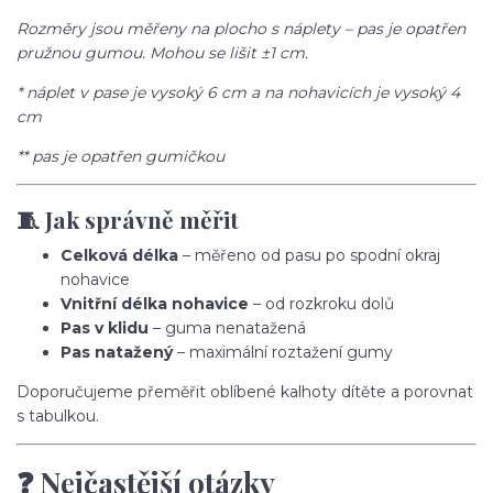
Rozměry jsou měřeny na plocho s náplety – pas je opatřen
pružnou gumou. Mohou se lišit ±1 cm.
* náplet v pase je vysoký 6 cm a na nohavicích je vysoký 4
cm
** pas je opatřen gumičkou
🧵 Jak správně měřit
Celková délka
– měřeno od pasu po spodní okraj
nohavice
Vnitřní délka nohavice
– od rozkroku dolů
Pas v klidu
– guma nenatažená
Pas natažený
– maximální roztažení gumy
Doporučujeme přeměřit oblíbené kalhoty dítěte a porovnat
s tabulkou.
❓ Nejčastější otázky