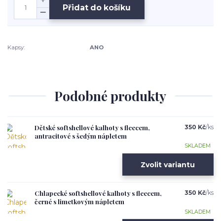
Přidat do košíku
Kapsy:
ANO
Podobné produkty
Dětské softshellové kalhoty s fleecem,
350 Kč
/
ks
antracitové s šedým nápletem
SKLADEM
Zvolit variantu
Chlapecké softshellové kalhoty s fleecem,
350 Kč
/
ks
černé s limetkovým nápletem
SKLADEM