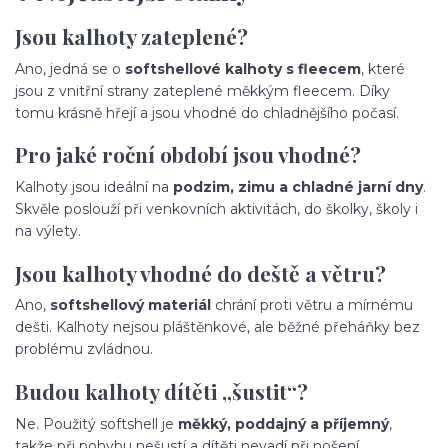
Jsou kalhoty zateplené?
Ano, jedná se o
softshellové kalhoty s fleecem
, které
jsou z vnitřní strany zateplené měkkým fleecem. Díky
tomu krásně hřejí a jsou vhodné do chladnějšího počasí.
Pro jaké roční období jsou vhodné?
Kalhoty jsou ideální na
podzim, zimu a chladné jarní dny
.
Skvěle poslouží při venkovních aktivitách, do školky, školy i
na výlety.
Jsou kalhoty vhodné do deště a větru?
Ano,
softshellový materiál
chrání proti větru a mírnému
dešti. Kalhoty nejsou pláštěnkové, ale běžné přeháňky bez
problému zvládnou.
Budou kalhoty dítěti „šustit“?
Ne. Použitý softshell je
měkký, poddajný a příjemný
,
takže při pohybu nešustí a dítěti nevadí při nošení.