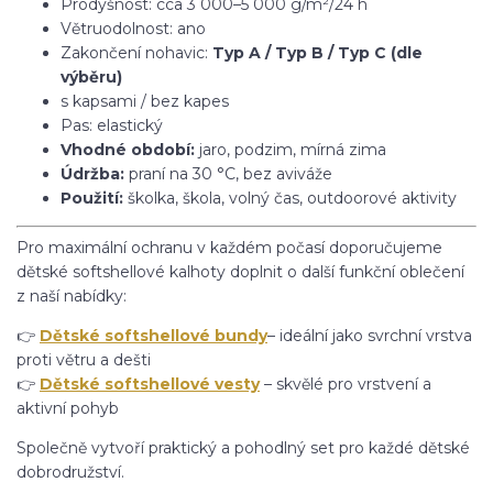
Prodyšnost: cca 3 000–5 000 g/m²/24 h
Větruodolnost: ano
Zakončení nohavic:
Typ A / Typ B / Typ C (dle
výběru)
s kapsami / bez kapes
Pas: elastický
Vhodné období:
jaro, podzim, mírná zima
Údržba:
praní na 30 °C, bez aviváže
Použití:
školka, škola, volný čas, outdoorové aktivity
Pro maximální ochranu v každém počasí doporučujeme
dětské softshellové kalhoty doplnit o další funkční oblečení
z naší nabídky:
👉
Dětské softshellové bundy
– ideální jako svrchní vrstva
proti větru a dešti
👉
Dětské softshellové vesty
– skvělé pro vrstvení a
aktivní pohyb
Společně vytvoří praktický a pohodlný set pro každé dětské
dobrodružství.