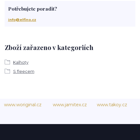
Potřebujete poradit?
info@elfino.cz
Zboží zařazeno v kategoriích
Kalhoty
S fleecem
www.woriginal.cz
www.jamitex.cz
www.takoy.cz