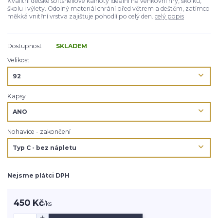
Kvalitní dětské softshellové kalhoty ideální na venkovní hry, školku,
školu i výlety. Odolný materiál chrání před větrem a deštěm, zatímco
měkká vnitřní vrstva zajišťuje pohodlí po celý den.
celý popis
Dostupnost
SKLADEM
Velikost
Kapsy
Nohavice - zakončení
Nejsme plátci DPH
450 Kč
/
ks