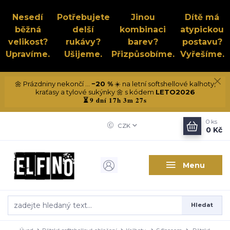
Nesedí
Potřebujete
Jinou
Dítě má
běžná
delší
kombinaci
atypickou
velikost?
rukávy?
barev?
postavu?
Upravíme.
Ušijeme.
Přizpůsobíme.
Vyřešíme.
🌼 Prázdniny nekončí ...
−20 %
☀️ na letní softshellové kalhoty,
kraťasy a tylové sukýnky 🌼 s kódem
LETO2026
9 dní 17h 3m 26s
⏳
0
ks
CZK
0 Kč
Menu
Hledat