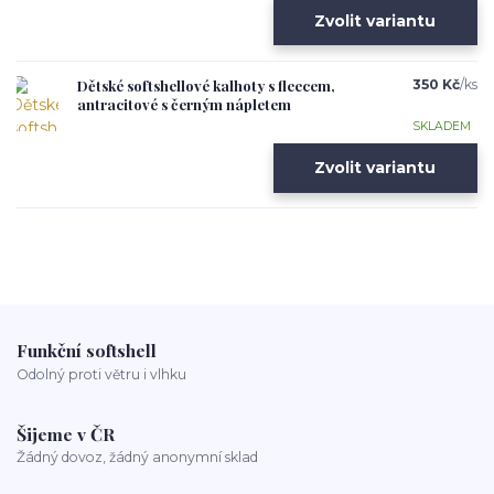
Zvolit variantu
Dětské softshellové kalhoty s fleecem,
350 Kč
/
ks
antracitové s černým nápletem
SKLADEM
Zvolit variantu
Funkční softshell
Odolný proti větru i vlhku
Šijeme v ČR
Žádný dovoz, žádný anonymní sklad