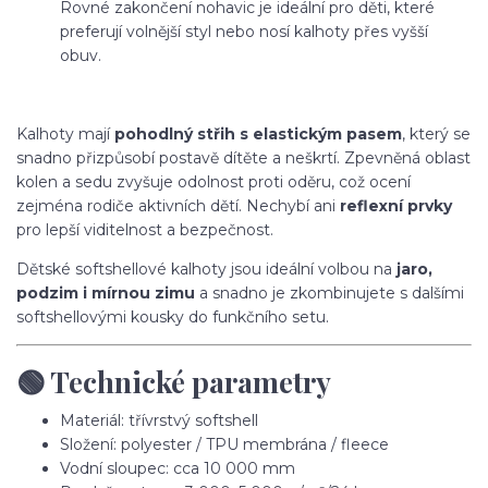
Rovné zakončení nohavic je ideální pro děti, které
preferují volnější styl nebo nosí kalhoty přes vyšší
obuv.
Kalhoty mají
pohodlný střih s elastickým pasem
, který se
snadno přizpůsobí postavě dítěte a neškrtí. Zpevněná oblast
kolen a sedu zvyšuje odolnost proti oděru, což ocení
zejména rodiče aktivních dětí. Nechybí ani
reflexní prvky
pro lepší viditelnost a bezpečnost.
Dětské softshellové kalhoty jsou ideální volbou na
jaro,
podzim i mírnou zimu
a snadno je zkombinujete s dalšími
softshellovými kousky do funkčního setu.
🟢 Technické parametry
Materiál: třívrstvý softshell
Složení: polyester / TPU membrána / fleece
Vodní sloupec: cca 10 000 mm