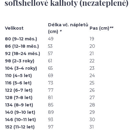
softshellové kalhoty (nezateplené)
Délka vč. nápletů
Velikost
Pas (cm)
**
(cm)
*
80 (9–12 měs.)
49
19
86 (12–18 měs.)
53
20
92 (18–24 měs.)
57
21
98 (2–3 roky)
61
22
104 (3–4 roky)
65
23
110 (4–5 let)
69
24
116 (5–6 let)
73
25
122 (6–7 let)
77
26
128 (7–8 let)
81
27
134 (8–9 let)
85
28
140 (9–10 let)
89
29
146 (10–11 let)
93
30
152 (11–12 let)
97
31