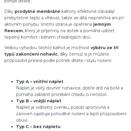
pohyb dítěte.
Díky
prodyšné membráně
kalhoty efektivně odvádějí
přebytečné teplo a vlhkost, takže se dítě nepřehřívá ani při
aktivním pohybu. Vnitřní strana je opatřena
jemným
fleecem
, který je příjemný na dotek a pomáhá udržet
tepelný komfort i během chladnějších dnů.
Velkou výhodou těchto kalhot je možnost
výběru ze tří
typů zakončení nohavic
, díky čemuž si je můžete
přizpůsobit přesně podle potřeb dítěte i stylu nošení:
Typ A – vnitřní náplet
Náplet je všitý dovnitř nohavice, dobře drží na botě a
pomáhá zabránit pronikání chladu či nečistot.
Typ B – vnější náplet
Náplet je viditelný zvenku, působí sportovně a
zároveň zajišťuje pohodlné nošení a lepší přizpůsobení
obuvi.
Typ C – bez nápletu