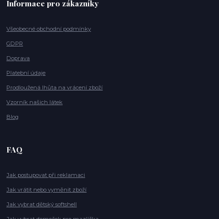
Informace pro zákazníky
Všeobecné obchodní podmínky
GDPR
Doprava
Platební údaje
Prodloužená lhůta na vrácení zboží
Vzorník našich látek
Blog
FAQ
Jak postupovat při reklamaci
Jak vrátit nebo vyměnit zboží
Jak vybrat dětský softshell
Jak vybrat domeček pro mazlíčka