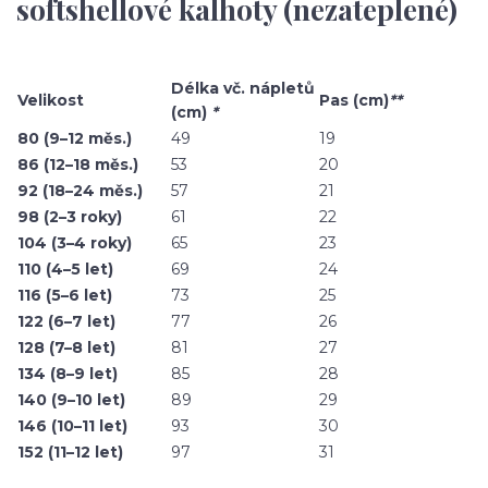
softshellové kalhoty (nezateplené)
Délka vč. nápletů
Velikost
Pas (cm)
**
(cm)
*
80 (9–12 měs.)
49
19
86 (12–18 měs.)
53
20
92 (18–24 měs.)
57
21
98 (2–3 roky)
61
22
104 (3–4 roky)
65
23
110 (4–5 let)
69
24
116 (5–6 let)
73
25
122 (6–7 let)
77
26
128 (7–8 let)
81
27
134 (8–9 let)
85
28
140 (9–10 let)
89
29
146 (10–11 let)
93
30
152 (11–12 let)
97
31