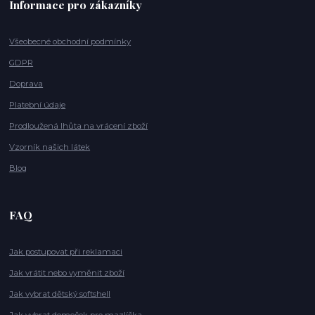
Informace pro zákazníky
Všeobecné obchodní podmínky
GDPR
Doprava
Platební údaje
Prodloužená lhůta na vrácení zboží
Vzorník našich látek
Blog
FAQ
Jak postupovat při reklamaci
Jak vrátit nebo vyměnit zboží
Jak vybrat dětský softshell
Jak vybrat domeček pro mazlíčka