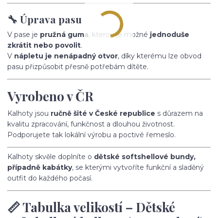
🔧 Úprava pasu
V pase je
pružná guma
, kterou je možné
jednoduše
zkrátit nebo povolit
.
V
nápletu je nenápadný otvor
, díky kterému lze obvod
pasu přizpůsobit přesně potřebám dítěte.
Vyrobeno v ČR
Kalhoty jsou
ručně šité v České republice
s důrazem na
kvalitu zpracování, funkčnost a dlouhou životnost.
Podporujete tak lokální výrobu a poctivé řemeslo.
Kalhoty skvěle doplníte o
dětské softshellové bundy,
případně kabátky
, se kterými vytvoříte funkční a sladěný
outfit do každého počasí.
📏 Tabulka velikostí – Dětské