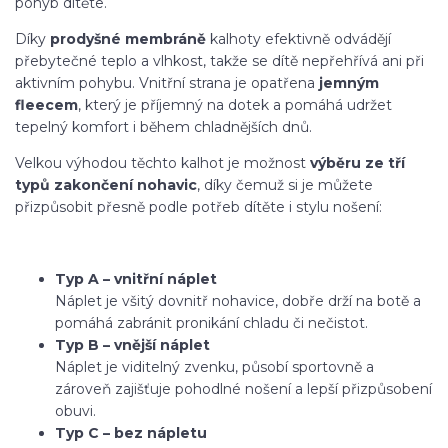
pohyb dítěte.
Díky
prodyšné membráně
kalhoty efektivně odvádějí
přebytečné teplo a vlhkost, takže se dítě nepřehřívá ani při
aktivním pohybu. Vnitřní strana je opatřena
jemným
fleecem
, který je příjemný na dotek a pomáhá udržet
tepelný komfort i během chladnějších dnů.
Velkou výhodou těchto kalhot je možnost
výběru ze tří
typů zakončení nohavic
, díky čemuž si je můžete
přizpůsobit přesně podle potřeb dítěte i stylu nošení:
Typ A – vnitřní náplet
Náplet je všitý dovnitř nohavice, dobře drží na botě a
pomáhá zabránit pronikání chladu či nečistot.
Typ B – vnější náplet
Náplet je viditelný zvenku, působí sportovně a
zároveň zajišťuje pohodlné nošení a lepší přizpůsobení
obuvi.
Typ C – bez nápletu