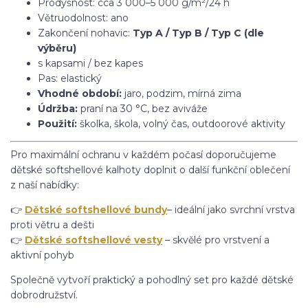
Prodyšnost: cca 3 000–5 000 g/m²/24 h
Větruodolnost: ano
Zakončení nohavic:
Typ A / Typ B / Typ C (dle
výběru)
s kapsami / bez kapes
Pas: elastický
Vhodné období:
jaro, podzim, mírná zima
Údržba:
praní na 30 °C, bez aviváže
Použití:
školka, škola, volný čas, outdoorové aktivity
Pro maximální ochranu v každém počasí doporučujeme
dětské softshellové kalhoty doplnit o další funkční oblečení
z naší nabídky:
👉
Dětské softshellové bundy
– ideální jako svrchní vrstva
proti větru a dešti
👉
Dětské softshellové vesty
– skvělé pro vrstvení a
aktivní pohyb
Společně vytvoří praktický a pohodlný set pro každé dětské
dobrodružství.