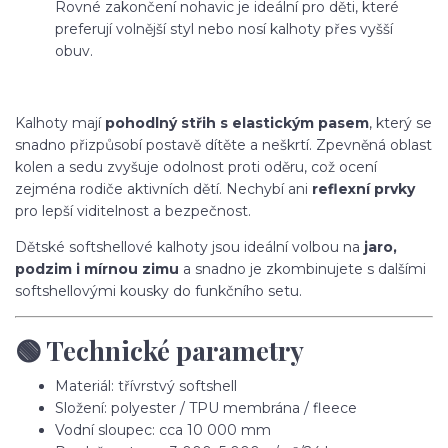
Rovné zakončení nohavic je ideální pro děti, které
preferují volnější styl nebo nosí kalhoty přes vyšší
obuv.
Kalhoty mají
pohodlný střih s elastickým pasem
, který se
snadno přizpůsobí postavě dítěte a neškrtí. Zpevněná oblast
kolen a sedu zvyšuje odolnost proti oděru, což ocení
zejména rodiče aktivních dětí. Nechybí ani
reflexní prvky
pro lepší viditelnost a bezpečnost.
Dětské softshellové kalhoty jsou ideální volbou na
jaro,
podzim i mírnou zimu
a snadno je zkombinujete s dalšími
softshellovými kousky do funkčního setu.
🟢 Technické parametry
Materiál: třívrstvý softshell
Složení: polyester / TPU membrána / fleece
Vodní sloupec: cca 10 000 mm