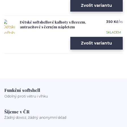
Zvolit variantu
Dětské softshellové kalhoty s fleecem,
350 Kč
/
ks
antracitové s černým nápletem
SKLADEM
Zvolit variantu
Funkční softshell
Odolný proti větru i vlhku
Šijeme v ČR
Žádný dovoz, žádný anonymní sklad