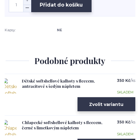
Přidat do košíku
Kapsy:
NE
Podobné produkty
Dětské softshellové kalhoty s fleecem,
350 Kč
/
ks
antracitové s šedým nápletem
SKLADEM
Zvolit variantu
Chlapecké softshellové kalhoty s fleecem,
350 Kč
/
ks
černé s limetkovým nápletem
SKLADEM