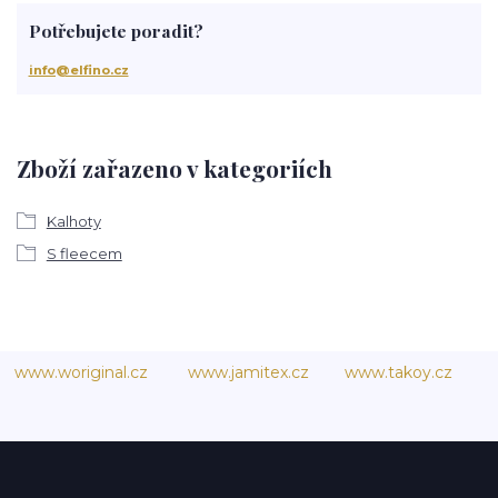
Potřebujete poradit?
info@elfino.cz
Zboží zařazeno v kategoriích
Kalhoty
S fleecem
www.woriginal.cz
www.jamitex.cz
www.takoy.cz