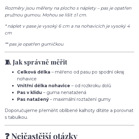
Rozměry jsou měřeny na plocho s náplety – pas je opatřen
pružnou gumou. Mohou se lišit ±1 cm.
* náplet v pase je vysoký 6 cm a na nohavicích je vysoký 4
cm
** pas je opatřen gumičkou
🧵 Jak správně měřit
Celková délka
– měřeno od pasu po spodní okraj
nohavice
Vnitřní délka nohavice
– od rozkroku dolů
Pas v klidu
– guma nenatažená
Pas natažený
– maximální roztažení gumy
Doporučujeme přeměřit oblíbené kalhoty dítěte a porovnat
s tabulkou.
❓ Nejčastější otázky