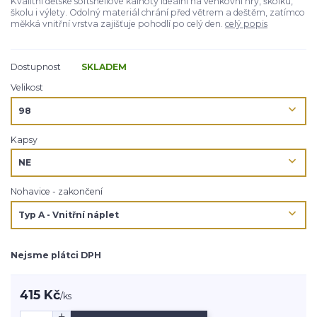
Kvalitní dětské softshellové kalhoty ideální na venkovní hry, školku,
školu i výlety. Odolný materiál chrání před větrem a deštěm, zatímco
měkká vnitřní vrstva zajišťuje pohodlí po celý den.
celý popis
Dostupnost
SKLADEM
Velikost
Kapsy
Nohavice - zakončení
Nejsme plátci DPH
415 Kč
/
ks