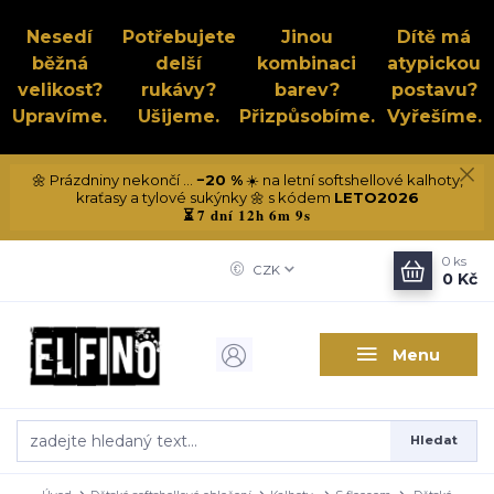
Nesedí
Potřebujete
Jinou
Dítě má
běžná
delší
kombinaci
atypickou
velikost?
rukávy?
barev?
postavu?
Upravíme.
Ušijeme.
Přizpůsobíme.
Vyřešíme.
🌼 Prázdniny nekončí ...
−20 %
☀️ na letní softshellové kalhoty,
kraťasy a tylové sukýnky 🌼 s kódem
LETO2026
7 dní 12h 6m 8s
⏳
0
ks
CZK
0 Kč
Menu
Hledat