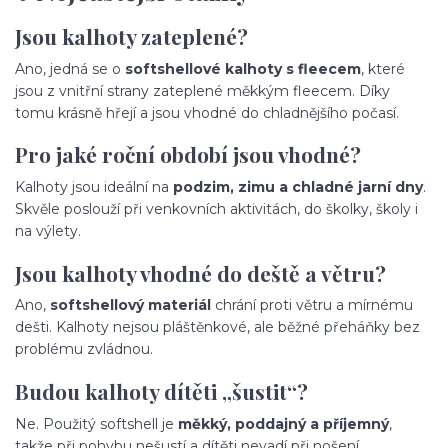
Jsou kalhoty zateplené?
Ano, jedná se o
softshellové kalhoty s fleecem
, které
jsou z vnitřní strany zateplené měkkým fleecem. Díky
tomu krásně hřejí a jsou vhodné do chladnějšího počasí.
Pro jaké roční období jsou vhodné?
Kalhoty jsou ideální na
podzim, zimu a chladné jarní dny
.
Skvěle poslouží při venkovních aktivitách, do školky, školy i
na výlety.
Jsou kalhoty vhodné do deště a větru?
Ano,
softshellový materiál
chrání proti větru a mírnému
dešti. Kalhoty nejsou pláštěnkové, ale běžné přeháňky bez
problému zvládnou.
Budou kalhoty dítěti „šustit“?
Ne. Použitý softshell je
měkký, poddajný a příjemný
,
takže při pohybu nešustí a dítěti nevadí při nošení.