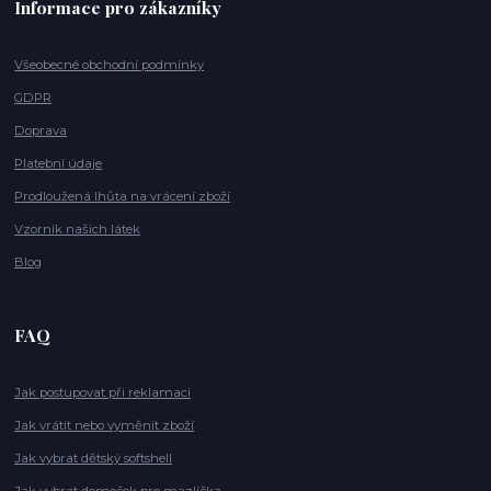
Informace pro zákazníky
Všeobecné obchodní podmínky
GDPR
Doprava
Platební údaje
Prodloužená lhůta na vrácení zboží
Vzorník našich látek
Blog
FAQ
Jak postupovat při reklamaci
Jak vrátit nebo vyměnit zboží
Jak vybrat dětský softshell
Jak vybrat domeček pro mazlíčka