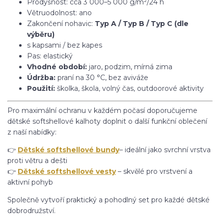
Prodyšnost: cca 3 000–5 000 g/m²/24 h
Větruodolnost: ano
Zakončení nohavic:
Typ A / Typ B / Typ C (dle
výběru)
s kapsami / bez kapes
Pas: elastický
Vhodné období:
jaro, podzim, mírná zima
Údržba:
praní na 30 °C, bez aviváže
Použití:
školka, škola, volný čas, outdoorové aktivity
Pro maximální ochranu v každém počasí doporučujeme
dětské softshellové kalhoty doplnit o další funkční oblečení
z naší nabídky:
👉
Dětské softshellové bundy
– ideální jako svrchní vrstva
proti větru a dešti
👉
Dětské softshellové vesty
– skvělé pro vrstvení a
aktivní pohyb
Společně vytvoří praktický a pohodlný set pro každé dětské
dobrodružství.