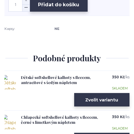
Přidat do košíku
Kapsy:
NE
Podobné produkty
Dětské softshellové kalhoty s fleecem,
350 Kč
/
ks
antracitové s šedým nápletem
SKLADEM
Zvolit variantu
Chlapecké softshellové kalhoty s fleecem,
350 Kč
/
ks
černé s limetkovým nápletem
SKLADEM