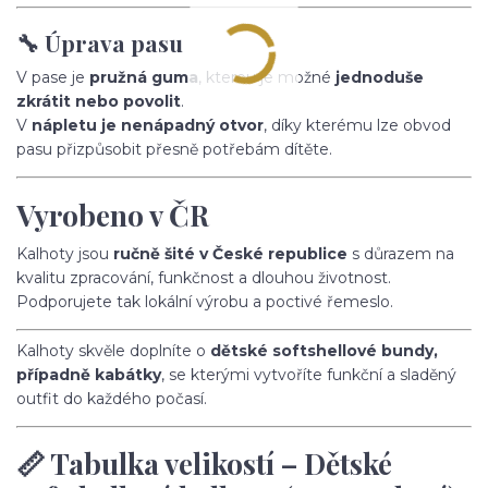
🔧 Úprava pasu
V pase je
pružná guma
, kterou je možné
jednoduše
zkrátit nebo povolit
.
V
nápletu je nenápadný otvor
, díky kterému lze obvod
pasu přizpůsobit přesně potřebám dítěte.
Vyrobeno v ČR
Kalhoty jsou
ručně šité v České republice
s důrazem na
kvalitu zpracování, funkčnost a dlouhou životnost.
Podporujete tak lokální výrobu a poctivé řemeslo.
Kalhoty skvěle doplníte o
dětské softshellové bundy,
případně kabátky
, se kterými vytvoříte funkční a sladěný
outfit do každého počasí.
📏 Tabulka velikostí – Dětské