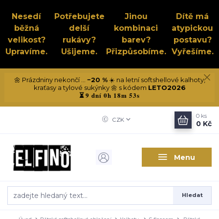
Nesedí
Potřebujete
Jinou
Dítě má
běžná
delší
kombinaci
atypickou
velikost?
rukávy?
barev?
postavu?
Upravíme.
Ušijeme.
Přizpůsobíme.
Vyřešíme.
🌼 Prázdniny nekončí ...
−20 %
☀️ na letní softshellové kalhoty,
kraťasy a tylové sukýnky 🌼 s kódem
LETO2026
9 dní 0h 18m 52s
⏳
0
ks
CZK
0 Kč
Menu
Hledat