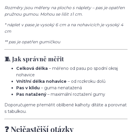
Rozměry jsou měřeny na plocho s náplety – pas je opatřen
pružnou gumou. Mohou se lišit ±1 cm.
* náplet v pase je vysoký 6 cm a na nohavicích je vysoký 4
cm
** pas je opatřen gumičkou
🧵 Jak správně měřit
Celková délka
– měřeno od pasu po spodní okraj
nohavice
Vnitřní délka nohavice
– od rozkroku dolů
Pas v klidu
– guma nenatažená
Pas natažený
– maximální roztažení gumy
Doporučujeme přeměřit oblíbené kalhoty dítěte a porovnat
s tabulkou.
❓ Nejčastější otázky