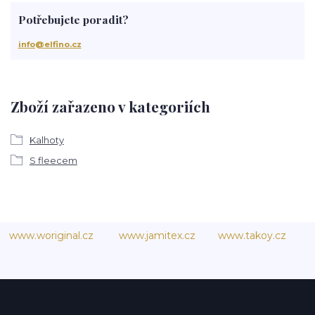
Potřebujete poradit?
info@elfino.cz
Zboží zařazeno v kategoriích
Kalhoty
S fleecem
www.woriginal.cz
www.jamitex.cz
www.takoy.cz