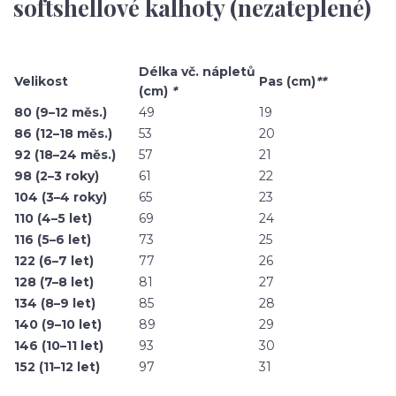
softshellové kalhoty (nezateplené)
Délka vč. nápletů
Velikost
Pas (cm)
**
(cm)
*
80 (9–12 měs.)
49
19
86 (12–18 měs.)
53
20
92 (18–24 měs.)
57
21
98 (2–3 roky)
61
22
104 (3–4 roky)
65
23
110 (4–5 let)
69
24
116 (5–6 let)
73
25
122 (6–7 let)
77
26
128 (7–8 let)
81
27
134 (8–9 let)
85
28
140 (9–10 let)
89
29
146 (10–11 let)
93
30
152 (11–12 let)
97
31