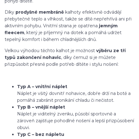
pohyb dítěte.
Díky
prodyšné membráně
kalhoty efektivně odvádějí
přebytečné teplo a vlhkost, takže se dítě nepřehřívá ani při
aktivním pohybu. Vnitřní strana je opatřena
jemným
fleecem
, který je příjemný na dotek a pomáhá udržet
tepelný komfort i během chladnějších dnů.
Velkou výhodou těchto kalhot je možnost
výběru ze tří
typů zakončení nohavic
, díky čemuž si je můžete
přizpůsobit přesně podle potřeb dítěte i stylu nošení:
Typ A – vnitřní náplet
Náplet je všitý dovnitř nohavice, dobře drží na botě a
pomáhá zabránit pronikání chladu či nečistot.
Typ B – vnější náplet
Náplet je viditelný zvenku, působí sportovně a
zároveň zajišťuje pohodlné nošení a lepší přizpůsobení
obuvi.
Typ C – bez nápletu