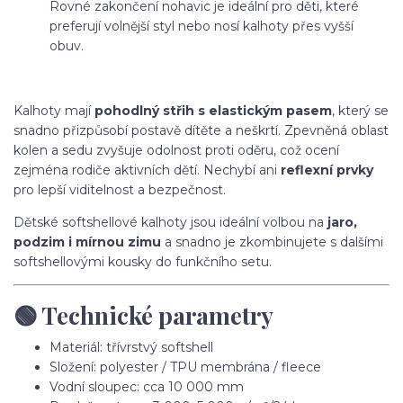
Rovné zakončení nohavic je ideální pro děti, které
preferují volnější styl nebo nosí kalhoty přes vyšší
obuv.
Kalhoty mají
pohodlný střih s elastickým pasem
, který se
snadno přizpůsobí postavě dítěte a neškrtí. Zpevněná oblast
kolen a sedu zvyšuje odolnost proti oděru, což ocení
zejména rodiče aktivních dětí. Nechybí ani
reflexní prvky
pro lepší viditelnost a bezpečnost.
Dětské softshellové kalhoty jsou ideální volbou na
jaro,
podzim i mírnou zimu
a snadno je zkombinujete s dalšími
softshellovými kousky do funkčního setu.
🟢 Technické parametry
Materiál: třívrstvý softshell
Složení: polyester / TPU membrána / fleece
Vodní sloupec: cca 10 000 mm