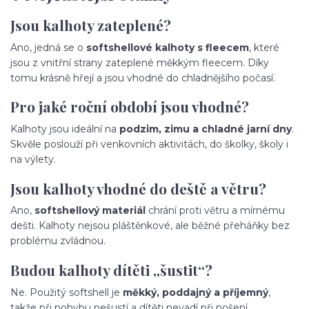
Jsou kalhoty zateplené?
Ano, jedná se o
softshellové kalhoty s fleecem
, které
jsou z vnitřní strany zateplené měkkým fleecem. Díky
tomu krásně hřejí a jsou vhodné do chladnějšího počasí.
Pro jaké roční období jsou vhodné?
Kalhoty jsou ideální na
podzim, zimu a chladné jarní dny
.
Skvěle poslouží při venkovních aktivitách, do školky, školy i
na výlety.
Jsou kalhoty vhodné do deště a větru?
Ano,
softshellový materiál
chrání proti větru a mírnému
dešti. Kalhoty nejsou pláštěnkové, ale běžné přeháňky bez
problému zvládnou.
Budou kalhoty dítěti „šustit“?
Ne. Použitý softshell je
měkký, poddajný a příjemný
,
takže při pohybu nešustí a dítěti nevadí při nošení.