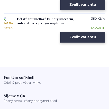
Zvolit variantu
Dětské softshellové kalhoty s fleecem,
350 Kč
/
ks
antracitové s černým nápletem
SKLADEM
Zvolit variantu
Funkční softshell
Odolný proti větru i vlhku
Šijeme v ČR
Žádný dovoz, žádný anonymní sklad