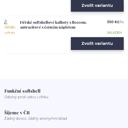
Zvolit variantu
Dětské softshellové kalhoty s fleecem,
350 Kč
/
ks
antracitové s černým nápletem
SKLADEM
Zvolit variantu
Funkční softshell
Odolný proti větru i vlhku
Šijeme v ČR
Žádný dovoz, žádný anonymní sklad