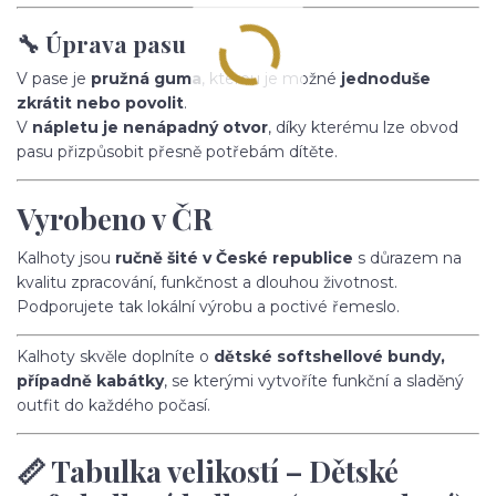
🔧 Úprava pasu
V pase je
pružná guma
, kterou je možné
jednoduše
zkrátit nebo povolit
.
V
nápletu je nenápadný otvor
, díky kterému lze obvod
pasu přizpůsobit přesně potřebám dítěte.
Vyrobeno v ČR
Kalhoty jsou
ručně šité v České republice
s důrazem na
kvalitu zpracování, funkčnost a dlouhou životnost.
Podporujete tak lokální výrobu a poctivé řemeslo.
Kalhoty skvěle doplníte o
dětské softshellové bundy,
případně kabátky
, se kterými vytvoříte funkční a sladěný
outfit do každého počasí.
📏 Tabulka velikostí – Dětské