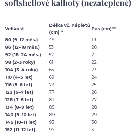
softshellové kalhoty (nezateplené)
Délka vč. nápletů
Velikost
Pas (cm)
**
(cm)
*
80 (9–12 měs.)
49
19
86 (12–18 měs.)
53
20
92 (18–24 měs.)
57
21
98 (2–3 roky)
61
22
104 (3–4 roky)
65
23
110 (4–5 let)
69
24
116 (5–6 let)
73
25
122 (6–7 let)
77
26
128 (7–8 let)
81
27
134 (8–9 let)
85
28
140 (9–10 let)
89
29
146 (10–11 let)
93
30
152 (11–12 let)
97
31