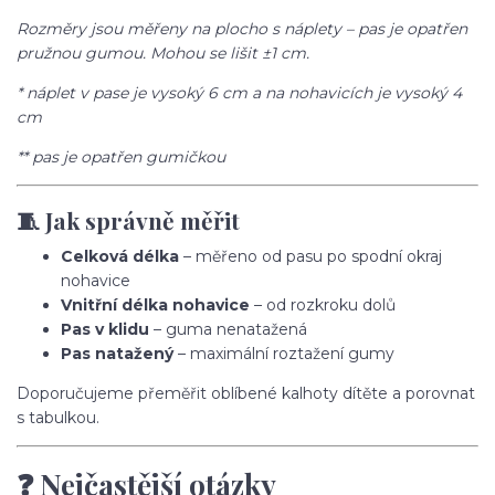
Rozměry jsou měřeny na plocho s náplety – pas je opatřen
pružnou gumou. Mohou se lišit ±1 cm.
* náplet v pase je vysoký 6 cm a na nohavicích je vysoký 4
cm
** pas je opatřen gumičkou
🧵 Jak správně měřit
Celková délka
– měřeno od pasu po spodní okraj
nohavice
Vnitřní délka nohavice
– od rozkroku dolů
Pas v klidu
– guma nenatažená
Pas natažený
– maximální roztažení gumy
Doporučujeme přeměřit oblíbené kalhoty dítěte a porovnat
s tabulkou.
❓ Nejčastější otázky