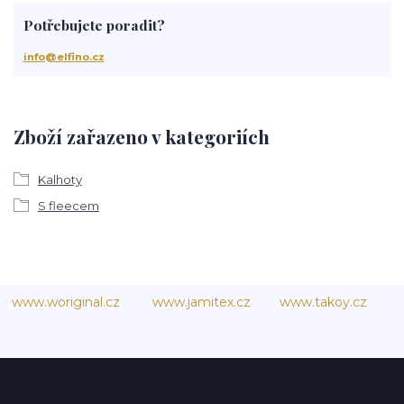
Potřebujete poradit?
info@elfino.cz
Zboží zařazeno v kategoriích
Kalhoty
S fleecem
www.woriginal.cz
www.jamitex.cz
www.takoy.cz