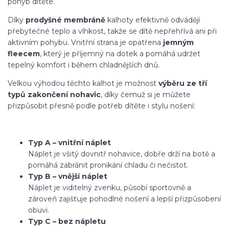
pohyb dítěte.
Díky
prodyšné membráně
kalhoty efektivně odvádějí
přebytečné teplo a vlhkost, takže se dítě nepřehřívá ani při
aktivním pohybu. Vnitřní strana je opatřena
jemným
fleecem
, který je příjemný na dotek a pomáhá udržet
tepelný komfort i během chladnějších dnů.
Velkou výhodou těchto kalhot je možnost
výběru ze tří
typů zakončení nohavic
, díky čemuž si je můžete
přizpůsobit přesně podle potřeb dítěte i stylu nošení:
Typ A – vnitřní náplet
Náplet je všitý dovnitř nohavice, dobře drží na botě a
pomáhá zabránit pronikání chladu či nečistot.
Typ B – vnější náplet
Náplet je viditelný zvenku, působí sportovně a
zároveň zajišťuje pohodlné nošení a lepší přizpůsobení
obuvi.
Typ C – bez nápletu