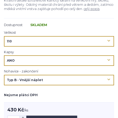
Kvalitní dětské softshellové kalhoty ideální na venkovní hry, školku,
školu i výlety. Odolný materiál chrání před větrem a deštěm, zatímco
měkká vnitřní vrstva zajišťuje pohodlí po celý den.
celý popis
Dostupnost
SKLADEM
Velikost
Kapsy
Nohavice - zakončení
Nejsme plátci DPH
430 Kč
/
ks