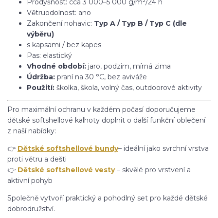
Prodyšnost: cca 3 000–5 000 g/m²/24 h
Větruodolnost: ano
Zakončení nohavic:
Typ A / Typ B / Typ C (dle
výběru)
s kapsami / bez kapes
Pas: elastický
Vhodné období:
jaro, podzim, mírná zima
Údržba:
praní na 30 °C, bez aviváže
Použití:
školka, škola, volný čas, outdoorové aktivity
Pro maximální ochranu v každém počasí doporučujeme
dětské softshellové kalhoty doplnit o další funkční oblečení
z naší nabídky:
👉
Dětské softshellové bundy
– ideální jako svrchní vrstva
proti větru a dešti
👉
Dětské softshellové vesty
– skvělé pro vrstvení a
aktivní pohyb
Společně vytvoří praktický a pohodlný set pro každé dětské
dobrodružství.