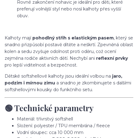
Rovné zakončení nohavic je ideální pro děti, které
preferují volnější styl nebo nosí kalhoty přes vyšší
obuv.
Kalhoty mají
pohodlný střih s elastickým pasem
, který se
snadno přizpůsobí postavě dítěte a neškrtí. Zpevněná oblast
kolen a sedu zvyšuje odolnost proti oděru, což ocení
zejména rodiče aktivních dětí. Nechybí ani
reflexní prvky
pro lepší viditelnost a bezpečnost.
Dětské softshellové kalhoty jsou ideální volbou na
jaro,
podzim i mírnou zimu
a snadno je zkombinujete s dalšími
softshellovými kousky do funkčního setu.
🟢 Technické parametry
Materiál: třívrstvý softshell
Složení: polyester / TPU membrána / fleece
Vodní sloupec: cca 10 000 mm