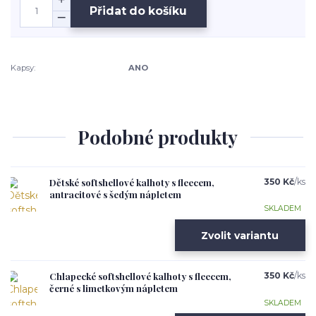
Přidat do košíku
Kapsy:
ANO
Podobné produkty
Dětské softshellové kalhoty s fleecem,
350 Kč
/
ks
antracitové s šedým nápletem
SKLADEM
Zvolit variantu
Chlapecké softshellové kalhoty s fleecem,
350 Kč
/
ks
černé s limetkovým nápletem
SKLADEM