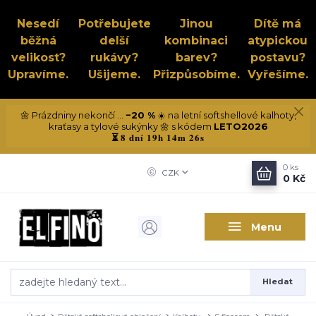
Nesedí
Potřebujete
Jinou
Dítě má
běžná
delší
kombinaci
atypickou
velikost?
rukávy?
barev?
postavu?
Upravíme.
Ušijeme.
Přizpůsobíme.
Vyřešíme.
🌼 Prázdniny nekončí ...
−20 %
☀️ na letní softshellové kalhoty,
kraťasy a tylové sukýnky 🌼 s kódem
LETO2026
8 dní 19h 14m 25s
⏳
0
ks
CZK
0 Kč
Menu
Hledat