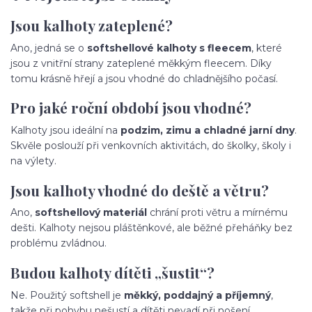
Jsou kalhoty zateplené?
Ano, jedná se o
softshellové kalhoty s fleecem
, které
jsou z vnitřní strany zateplené měkkým fleecem. Díky
tomu krásně hřejí a jsou vhodné do chladnějšího počasí.
Pro jaké roční období jsou vhodné?
Kalhoty jsou ideální na
podzim, zimu a chladné jarní dny
.
Skvěle poslouží při venkovních aktivitách, do školky, školy i
na výlety.
Jsou kalhoty vhodné do deště a větru?
Ano,
softshellový materiál
chrání proti větru a mírnému
dešti. Kalhoty nejsou pláštěnkové, ale běžné přeháňky bez
problému zvládnou.
Budou kalhoty dítěti „šustit“?
Ne. Použitý softshell je
měkký, poddajný a příjemný
,
takže při pohybu nešustí a dítěti nevadí při nošení.