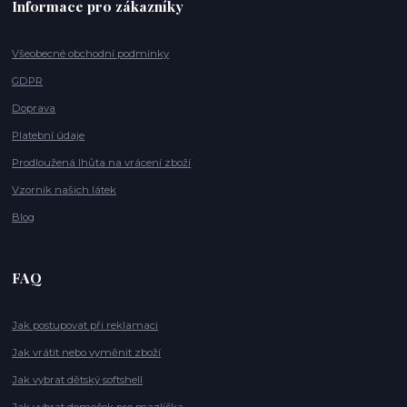
Informace pro zákazníky
Všeobecné obchodní podmínky
GDPR
Doprava
Platební údaje
Prodloužená lhůta na vrácení zboží
Vzorník našich látek
Blog
FAQ
Jak postupovat při reklamaci
Jak vrátit nebo vyměnit zboží
Jak vybrat dětský softshell
Jak vybrat domeček pro mazlíčka