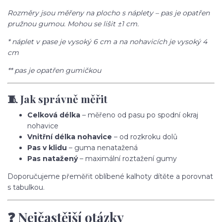
Rozměry jsou měřeny na plocho s náplety – pas je opatřen
pružnou gumou. Mohou se lišit ±1 cm.
* náplet v pase je vysoký 6 cm a na nohavicích je vysoký 4
cm
** pas je opatřen gumičkou
🧵 Jak správně měřit
Celková délka
– měřeno od pasu po spodní okraj
nohavice
Vnitřní délka nohavice
– od rozkroku dolů
Pas v klidu
– guma nenatažená
Pas natažený
– maximální roztažení gumy
Doporučujeme přeměřit oblíbené kalhoty dítěte a porovnat
s tabulkou.
❓ Nejčastější otázky