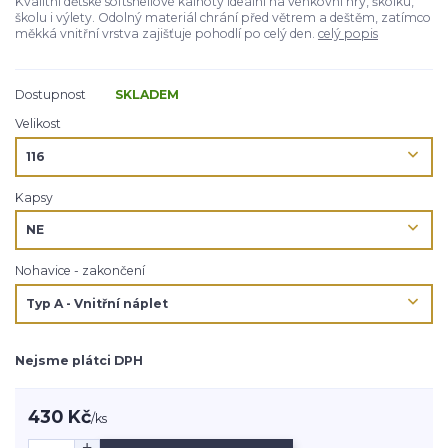
Kvalitní dětské softshellové kalhoty ideální na venkovní hry, školku,
školu i výlety. Odolný materiál chrání před větrem a deštěm, zatímco
měkká vnitřní vrstva zajišťuje pohodlí po celý den.
celý popis
Dostupnost
SKLADEM
Velikost
Kapsy
Nohavice - zakončení
Nejsme plátci DPH
430 Kč
/
ks