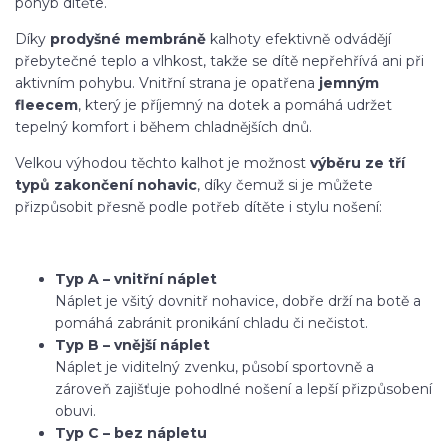
pohyb dítěte.
Díky
prodyšné membráně
kalhoty efektivně odvádějí
přebytečné teplo a vlhkost, takže se dítě nepřehřívá ani při
aktivním pohybu. Vnitřní strana je opatřena
jemným
fleecem
, který je příjemný na dotek a pomáhá udržet
tepelný komfort i během chladnějších dnů.
Velkou výhodou těchto kalhot je možnost
výběru ze tří
typů zakončení nohavic
, díky čemuž si je můžete
přizpůsobit přesně podle potřeb dítěte i stylu nošení:
Typ A – vnitřní náplet
Náplet je všitý dovnitř nohavice, dobře drží na botě a
pomáhá zabránit pronikání chladu či nečistot.
Typ B – vnější náplet
Náplet je viditelný zvenku, působí sportovně a
zároveň zajišťuje pohodlné nošení a lepší přizpůsobení
obuvi.
Typ C – bez nápletu