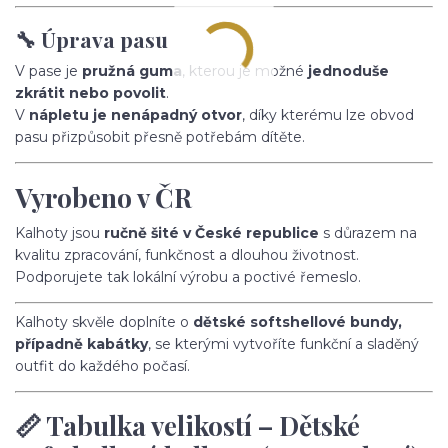
🔧 Úprava pasu
V pase je
pružná guma
, kterou je možné
jednoduše
zkrátit nebo povolit
.
V
nápletu je nenápadný otvor
, díky kterému lze obvod
pasu přizpůsobit přesně potřebám dítěte.
Vyrobeno v ČR
Kalhoty jsou
ručně šité v České republice
s důrazem na
kvalitu zpracování, funkčnost a dlouhou životnost.
Podporujete tak lokální výrobu a poctivé řemeslo.
Kalhoty skvěle doplníte o
dětské softshellové bundy,
případně kabátky
, se kterými vytvoříte funkční a sladěný
outfit do každého počasí.
📏 Tabulka velikostí – Dětské