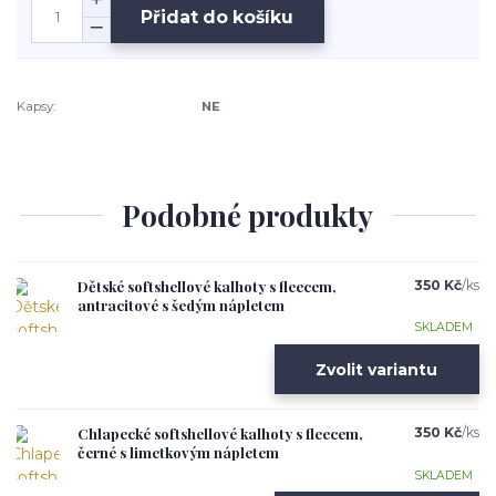
Přidat do košíku
Kapsy:
NE
Podobné produkty
Dětské softshellové kalhoty s fleecem,
350 Kč
/
ks
antracitové s šedým nápletem
SKLADEM
Zvolit variantu
Chlapecké softshellové kalhoty s fleecem,
350 Kč
/
ks
černé s limetkovým nápletem
SKLADEM