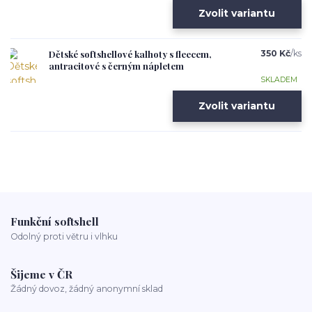
Zvolit variantu
Dětské softshellové kalhoty s fleecem,
350 Kč
/
ks
antracitové s černým nápletem
SKLADEM
Zvolit variantu
Funkční softshell
Odolný proti větru i vlhku
Šijeme v ČR
Žádný dovoz, žádný anonymní sklad