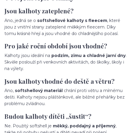
Jsou kalhoty zateplené?
Ano, jedná se o
softshellové kalhoty s fleecem
, které
jsou z vnitřní strany zateplené měkkým fleecem. Díky
tomu krásně hřejí a jsou vhodné do chladnějšího počasí.
Pro jaké roční období jsou vhodné?
Kalhoty jsou ideální na
podzim, zimu a chladné jarní dny
.
Skvěle poslouží při venkovních aktivitách, do školky, školy i
na výlety.
Jsou kalhoty vhodné do deště a větru?
Ano,
softshellový materiál
chrání proti větru a mírnému
dešti. Kalhoty nejsou pláštěnkové, ale běžné přeháňky bez
problému zvládnou.
Budou kalhoty dítěti „šustit“?
Ne. Použitý softshell je
měkký, poddajný a příjemný
,
takže při pohybu nešustí a dítěti nevadí při nošení.