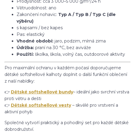
Prodyšnost: cca 3 000–5 000 g/m²/24 h
Větruodolnost: ano
Zakončení nohavic:
Typ A / Typ B / Typ C (dle
výběru)
s kapsami / bez kapes
Pas: elastický
Vhodné období:
jaro, podzim, mírná zima
Údržba:
praní na 30 °C, bez aviváže
Použití:
školka, škola, volný čas, outdoorové aktivity
Pro maximální ochranu v každém počasí doporučujeme
dětské softshellové kalhoty doplnit o další funkční oblečení
z naší nabídky:
👉
Dětské softshellové bundy
– ideální jako svrchní vrstva
proti větru a dešti
👉
Dětské softshellové vesty
– skvělé pro vrstvení a
aktivní pohyb
Společně vytvoří praktický a pohodlný set pro každé dětské
dobrodružství.