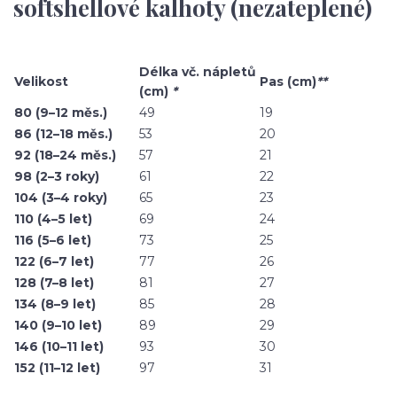
softshellové kalhoty (nezateplené)
Délka vč. nápletů
Velikost
Pas (cm)
**
(cm)
*
80 (9–12 měs.)
49
19
86 (12–18 měs.)
53
20
92 (18–24 měs.)
57
21
98 (2–3 roky)
61
22
104 (3–4 roky)
65
23
110 (4–5 let)
69
24
116 (5–6 let)
73
25
122 (6–7 let)
77
26
128 (7–8 let)
81
27
134 (8–9 let)
85
28
140 (9–10 let)
89
29
146 (10–11 let)
93
30
152 (11–12 let)
97
31