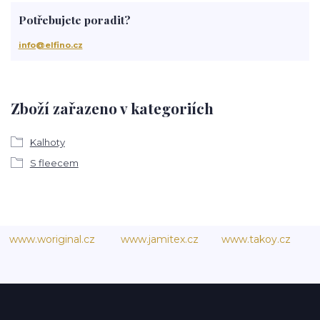
Potřebujete poradit?
info@elfino.cz
Zboží zařazeno v kategoriích
Kalhoty
S fleecem
www.woriginal.cz
www.jamitex.cz
www.takoy.cz