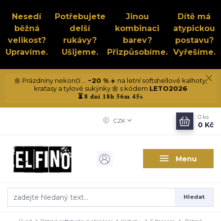
Nesedí
Potřebujete
Jinou
Dítě má
běžná
delší
kombinaci
atypickou
velikost?
rukávy?
barev?
postavu?
Upravíme.
Ušijeme.
Přizpůsobíme.
Vyřešíme.
🌼 Prázdniny nekončí ...
−20 %
☀️ na letní softshellové kalhoty,
kraťasy a tylové sukýnky 🌼 s kódem
LETO2026
8 dní 18h 56m 44s
⏳
0
ks
CZK
0 Kč
Menu
Hledat