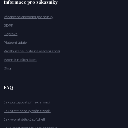
Informace pro zákazníky
Všeobecné obchodní podmínky
GDPR
Doprava
Platební údaje
Prodloužená lhůta na vrácení zboží
Vzorník našich látek
Blog
FAQ
Jak postupovat při reklamaci
Jak vrátit nebo vyměnit zboží
Jak vybrat dětský softshell
Jak vybrat domeček pro mazlíčka