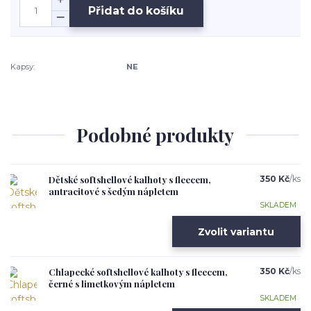
Přidat do košíku
Kapsy:
NE
Podobné produkty
Dětské softshellové kalhoty s fleecem,
350 Kč
/
ks
antracitové s šedým nápletem
SKLADEM
Zvolit variantu
Chlapecké softshellové kalhoty s fleecem,
350 Kč
/
ks
černé s limetkovým nápletem
SKLADEM