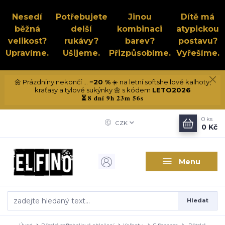
Nesedí
Potřebujete
Jinou
Dítě má
běžná
delší
kombinaci
atypickou
velikost?
rukávy?
barev?
postavu?
Upravíme.
Ušijeme.
Přizpůsobíme.
Vyřešíme.
🌼 Prázdniny nekončí ...
−20 %
☀️ na letní softshellové kalhoty,
kraťasy a tylové sukýnky 🌼 s kódem
LETO2026
8 dní 9h 23m 56s
⏳
0
ks
CZK
0 Kč
Menu
Hledat