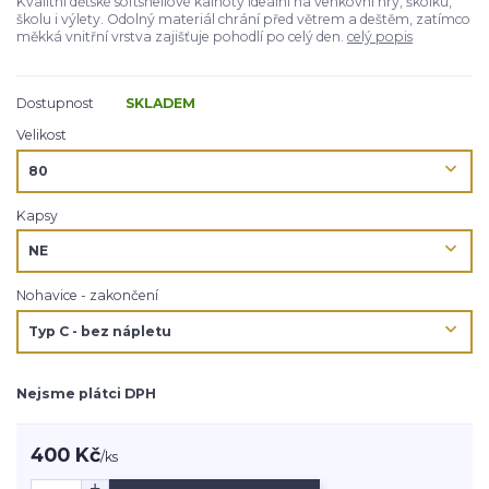
Kvalitní dětské softshellové kalhoty ideální na venkovní hry, školku,
školu i výlety. Odolný materiál chrání před větrem a deštěm, zatímco
měkká vnitřní vrstva zajišťuje pohodlí po celý den.
celý popis
Dostupnost
SKLADEM
Velikost
Kapsy
Nohavice - zakončení
Nejsme plátci DPH
400 Kč
/
ks