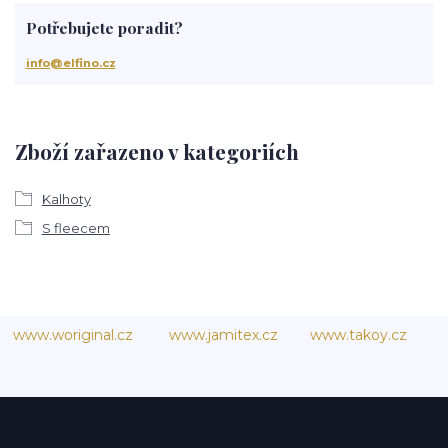
Potřebujete poradit?
info@elfino.cz
Zboží zařazeno v kategoriích
Kalhoty
S fleecem
www.woriginal.cz
www.jamitex.cz
www.takoy.cz