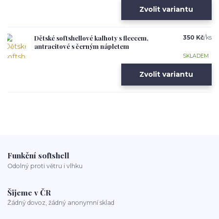
Zvolit variantu
Dětské softshellové kalhoty s fleecem,
350 Kč
/
ks
antracitové s černým nápletem
SKLADEM
Zvolit variantu
Funkční softshell
Odolný proti větru i vlhku
Šijeme v ČR
Žádný dovoz, žádný anonymní sklad