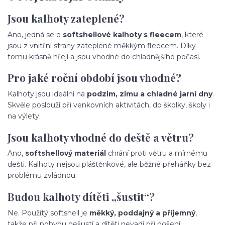
Jsou kalhoty zateplené?
Ano, jedná se o
softshellové kalhoty s fleecem
, které
jsou z vnitřní strany zateplené měkkým fleecem. Díky
tomu krásně hřejí a jsou vhodné do chladnějšího počasí.
Pro jaké roční období jsou vhodné?
Kalhoty jsou ideální na
podzim, zimu a chladné jarní dny
.
Skvěle poslouží při venkovních aktivitách, do školky, školy i
na výlety.
Jsou kalhoty vhodné do deště a větru?
Ano,
softshellový materiál
chrání proti větru a mírnému
dešti. Kalhoty nejsou pláštěnkové, ale běžné přeháňky bez
problému zvládnou.
Budou kalhoty dítěti „šustit“?
Ne. Použitý softshell je
měkký, poddajný a příjemný
,
takže při pohybu nešustí a dítěti nevadí při nošení.