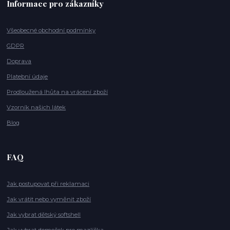
Informace pro zákazníky
Všeobecné obchodní podmínky
GDPR
Doprava
Platební údaje
Prodloužená lhůta na vrácení zboží
Vzorník našich látek
Blog
FAQ
Jak postupovat při reklamaci
Jak vrátit nebo vyměnit zboží
Jak vybrat dětský softshell
Jak vybrat domeček pro mazlíčka