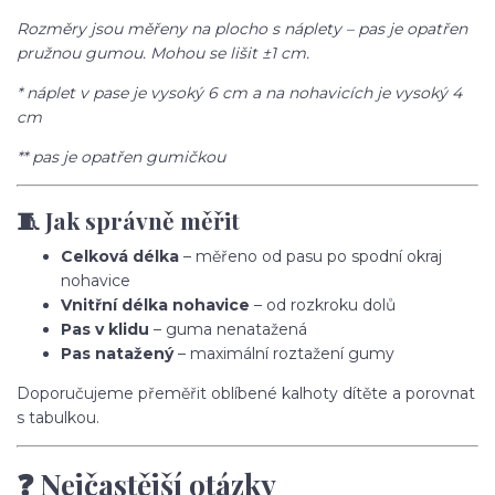
Rozměry jsou měřeny na plocho s náplety – pas je opatřen
pružnou gumou. Mohou se lišit ±1 cm.
* náplet v pase je vysoký 6 cm a na nohavicích je vysoký 4
cm
** pas je opatřen gumičkou
🧵 Jak správně měřit
Celková délka
– měřeno od pasu po spodní okraj
nohavice
Vnitřní délka nohavice
– od rozkroku dolů
Pas v klidu
– guma nenatažená
Pas natažený
– maximální roztažení gumy
Doporučujeme přeměřit oblíbené kalhoty dítěte a porovnat
s tabulkou.
❓ Nejčastější otázky