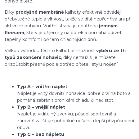
pohyb dítěte.
Díky
prodyšné membráně
kalhoty efektivně odvádějí
přebytečné teplo a vlhkost, takže se dítě nepřehřívá ani při
aktivním pohybu. Vnitřní strana je opatřena
jemným
fleecem
, který je příjemný na dotek a pomáhá udržet
tepelný komfort i během chladnějších dnů.
Velkou výhodou těchto kalhot je možnost
výběru ze tří
typů zakončení nohavic
, díky čemuž si je můžete
přizpůsobit přesně podle potřeb dítěte i stylu nošení:
Typ A – vnitřní náplet
Náplet je všitý dovnitř nohavice, dobře drží na botě a
pomáhá zabránit pronikání chladu či nečistot.
Typ B – vnější náplet
Náplet je viditelný zvenku, působí sportovně a
zároveň zajišťuje pohodlné nošení a lepší přizpůsobení
obuvi.
Typ C – bez nápletu