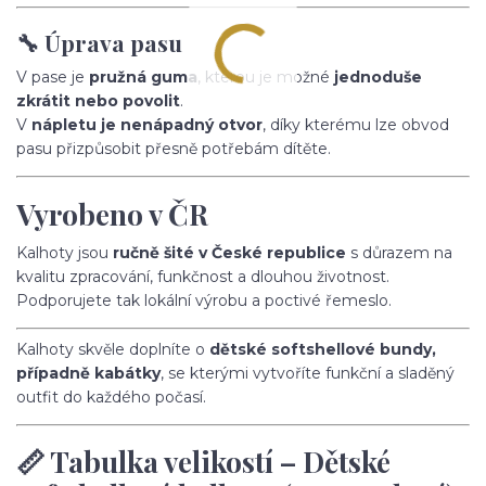
🔧 Úprava pasu
V pase je
pružná guma
, kterou je možné
jednoduše
zkrátit nebo povolit
.
V
nápletu je nenápadný otvor
, díky kterému lze obvod
pasu přizpůsobit přesně potřebám dítěte.
Vyrobeno v ČR
Kalhoty jsou
ručně šité v České republice
s důrazem na
kvalitu zpracování, funkčnost a dlouhou životnost.
Podporujete tak lokální výrobu a poctivé řemeslo.
Kalhoty skvěle doplníte o
dětské softshellové bundy,
případně kabátky
, se kterými vytvoříte funkční a sladěný
outfit do každého počasí.
📏 Tabulka velikostí – Dětské