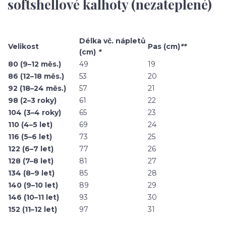
softshellové kalhoty (nezateplené)
Délka vč. nápletů
Velikost
Pas (cm)
**
(cm)
*
80 (9–12 měs.)
49
19
86 (12–18 měs.)
53
20
92 (18–24 měs.)
57
21
98 (2–3 roky)
61
22
104 (3–4 roky)
65
23
110 (4–5 let)
69
24
116 (5–6 let)
73
25
122 (6–7 let)
77
26
128 (7–8 let)
81
27
134 (8–9 let)
85
28
140 (9–10 let)
89
29
146 (10–11 let)
93
30
152 (11–12 let)
97
31