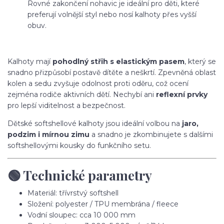
Rovné zakončení nohavic je ideální pro děti, které
preferují volnější styl nebo nosí kalhoty přes vyšší
obuv.
Kalhoty mají
pohodlný střih s elastickým pasem
, který se
snadno přizpůsobí postavě dítěte a neškrtí. Zpevněná oblast
kolen a sedu zvyšuje odolnost proti oděru, což ocení
zejména rodiče aktivních dětí. Nechybí ani
reflexní prvky
pro lepší viditelnost a bezpečnost.
Dětské softshellové kalhoty jsou ideální volbou na
jaro,
podzim i mírnou zimu
a snadno je zkombinujete s dalšími
softshellovými kousky do funkčního setu.
🟢 Technické parametry
Materiál: třívrstvý softshell
Složení: polyester / TPU membrána / fleece
Vodní sloupec: cca 10 000 mm