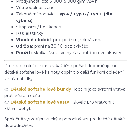
Prodyšnost: cca 3 000–5 000 g/m²/24 h
Větruodolnost: ano
Zakončení nohavic:
Typ A / Typ B / Typ C (dle
výběru)
s kapsami / bez kapes
Pas: elastický
Vhodné období:
jaro, podzim, mírná zima
Údržba:
praní na 30 °C, bez aviváže
Použití:
školka, škola, volný čas, outdoorové aktivity
Pro maximální ochranu v každém počasí doporučujeme
dětské softshellové kalhoty doplnit o další funkční oblečení
z naší nabídky:
👉
Dětské softshellové bundy
– ideální jako svrchní vrstva
proti větru a dešti
👉
Dětské softshellové vesty
– skvělé pro vrstvení a
aktivní pohyb
Společně vytvoří praktický a pohodlný set pro každé dětské
dobrodružství.