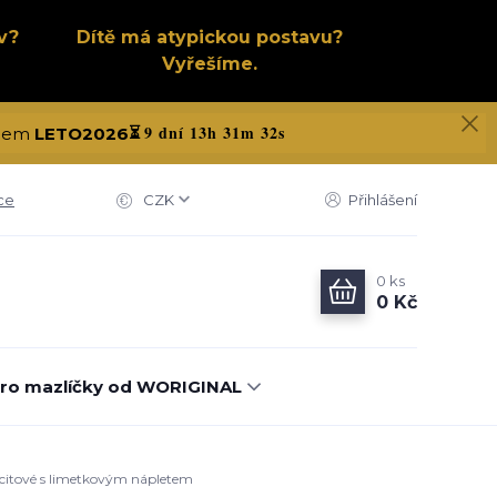
v?
Dítě má atypickou postavu?
Vyřešíme.
9 dní 13h 31m 31s
kódem
LETO2026
⏳
ce
CZK
Přihlášení
0
ks
0 Kč
ro mazlíčky od WORIGINAL
racitové s limetkovým nápletem