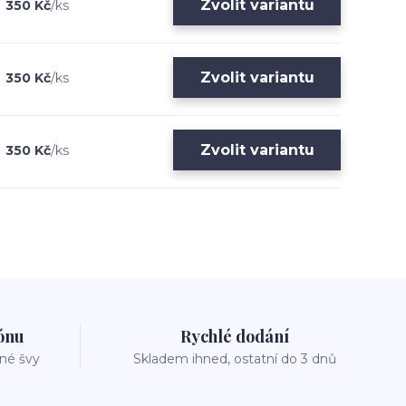
Zvolit variantu
350 Kč
/
ks
Zvolit variantu
350 Kč
/
ks
Zvolit variantu
350 Kč
/
ks
zónu
Rychlé dodání
vné švy
Skladem ihned, ostatní do 3 dnů