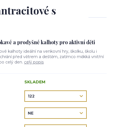
antracitové s
avé a prodyšné kalhoty pro aktivní děti
lové kalhoty ideální na venkovní hry, školku, školu i
l chrání před větrem a deštěm, zatímco měkká vnitřní
 po celý den.
celý popis
SKLADEM