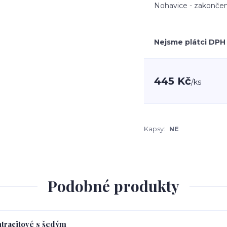
Nohavice - zakončen
Nejsme plátci DPH
445 Kč
/
ks
Kapsy:
NE
Podobné produkty
ntracitové s šedým