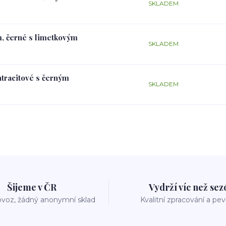
SKLADEM
m, černé s limetkovým
SKLADEM
ntracitové s černým
SKLADEM
Šijeme v ČR
Vydrží víc než se
voz, žádný anonymní sklad
Kvalitní zpracování a pe