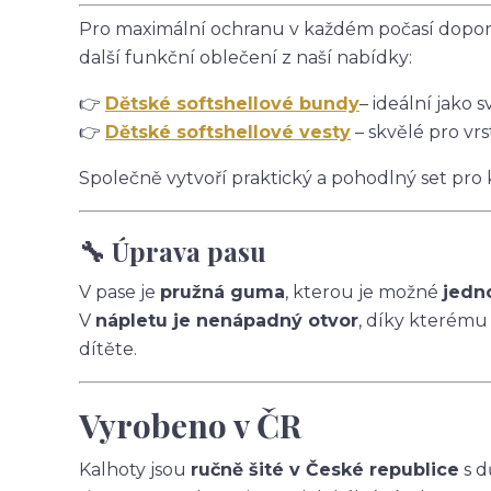
Pro maximální ochranu v každém počasí doporu
další funkční oblečení z naší nabídky:
👉
Dětské softshellové bundy
– ideální jako s
👉
Dětské softshellové vesty
– skvělé pro vrs
Společně vytvoří praktický a pohodlný set pro
🔧 Úprava pasu
V pase je
pružná guma
, kterou je možné
jedn
V
nápletu je nenápadný otvor
, díky kterému
dítěte.
Vyrobeno v ČR
Kalhoty jsou
ručně šité v České republice
s d