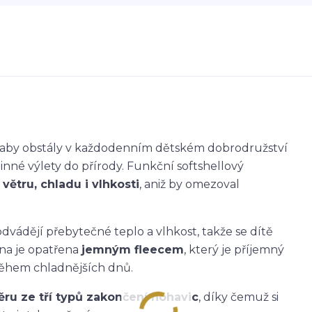
k, aby obstály v každodenním dětském dobrodružství
dinné výlety do přírody. Funkční softshellový
větru, chladu i vlhkosti
, aniž by omezoval
dvádějí přebytečné teplo a vlhkost, takže se dítě
ana je opatřena
jemným fleecem
, který je příjemný
během chladnějších dnů.
ěru ze tří typů zakončení nohavic
, díky čemuž si