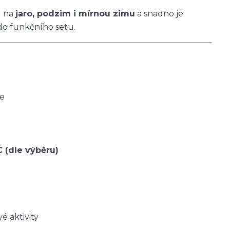
u na
jaro, podzim i mírnou zimu
a snadno je
do funkčního setu.
ce
C (dle výběru)
é aktivity