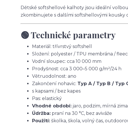
Dětské softshellové kalhoty jsou ideální volbo
zkombinujete s dalšími softshellovými kousky 
🟢 Technické parametry
Materiál: třívrstvý softshell
Složení: polyester / TPU membrána / flee
Vodní sloupec: cca 10 000 mm
Prodyšnost: cca 3 000–5 000 g/m²/24 h
Větruodolnost: ano
Zakončení nohavic:
Typ A / Typ B / Typ 
s kapsami / bez kapes
Pas: elastický
Vhodné období:
jaro, podzim, mírná zima
Údržba:
praní na 30 °C, bez aviváže
Použití:
školka, škola, volný čas, outdoorov