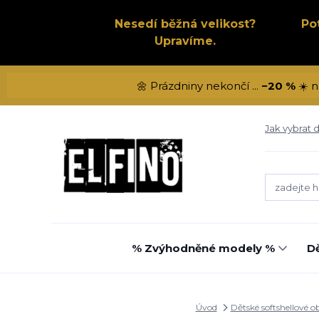
Nesedí běžná velikost?
Po
Upravíme.
🌼 Prázdniny nekončí ...
−20 %
☀️ n
Jak vybrat d
% Zvýhodněné modely %
Dě
Úvod
Dětské softshellové o