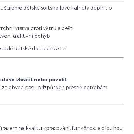
čujeme dětské softshellové kalhoty doplnit o
vrchní vrstva proti větru a dešti
tvení a aktivní pohyb
 každé dětské dobrodružství.
oduše zkrátit nebo povolit
.
 lze obvod pasu přizpůsobit přesně potřebám
ůrazem na kvalitu zpracování, funkčnost a dlouhou