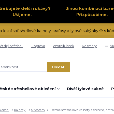
třebujete delší rukávy?
Jinou kombinaci bare
Ušijeme.
Přizpůsobíme.
a letní softshellové kalhoty, kraťasy a tylové sukýnky 🌼 s 
ětský softshell
Doprava
Vzorník látek
Rozměry
Ví
Hledat
tské softshellové oblečení
Dívčí tylové sukně
P
blečení
Kalhoty
S fleecem
Dětské softshellové kalhoty s fleecem, ant