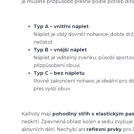
je můžete přizpůsobit přesně podle potřeb dítět
Typ A – vnitřní náplet
Náplet je všitý dovnitř nohavice, dobře dr
nečistot.
Typ B – vnější náplet
Náplet je viditelný zvenku, působí sporto
přizpůsobení obuvi.
Typ C – bez nápletu
Rovné zakončení nohavic je ideální pro dět
přes vyšší obuv.
Kalhoty mají
pohodlný střih s elastickým p
neškrtí. Zpevněná oblast kolen a sedu zvyšuje
aktivních dětí. Nechybí ani
reflexní prvky
pro l