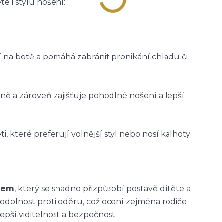
e i stylu nošení:
ží na botě a pomáhá zabránit pronikání chladu či
vně a zároveň zajišťuje pohodlné nošení a lepší
i, které preferují volnější styl nebo nosí kalhoty
asem
, který se snadno přizpůsobí postavě dítěte a
 odolnost proti oděru, což ocení zejména rodiče
epší viditelnost a bezpečnost.