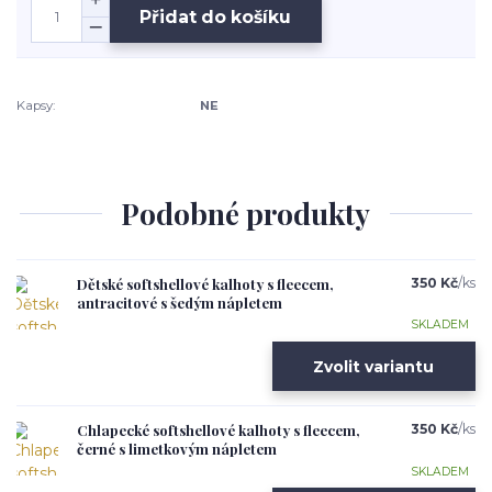
Přidat do košíku
Kapsy:
NE
Podobné produkty
Dětské softshellové kalhoty s fleecem,
350 Kč
/
ks
antracitové s šedým nápletem
SKLADEM
Zvolit variantu
Chlapecké softshellové kalhoty s fleecem,
350 Kč
/
ks
černé s limetkovým nápletem
SKLADEM