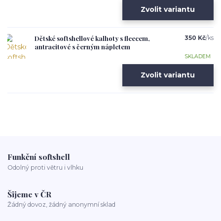
Zvolit variantu
Dětské softshellové kalhoty s fleecem,
350 Kč
/
ks
antracitové s černým nápletem
SKLADEM
Zvolit variantu
Funkční softshell
Odolný proti větru i vlhku
Šijeme v ČR
Žádný dovoz, žádný anonymní sklad