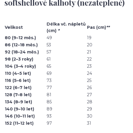
softshellové kalhoty (nezateplené)
Délka vč. nápletů
Velikost
Pas (cm)
**
(cm)
*
80 (9–12 měs.)
49
19
86 (12–18 měs.)
53
20
92 (18–24 měs.)
57
21
98 (2–3 roky)
61
22
104 (3–4 roky)
65
23
110 (4–5 let)
69
24
116 (5–6 let)
73
25
122 (6–7 let)
77
26
128 (7–8 let)
81
27
134 (8–9 let)
85
28
140 (9–10 let)
89
29
146 (10–11 let)
93
30
152 (11–12 let)
97
31