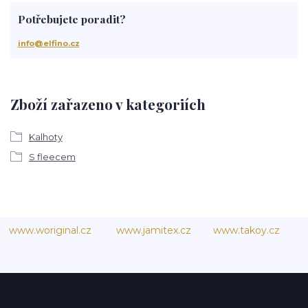
Potřebujete poradit?
info@elfino.cz
Zboží zařazeno v kategoriích
Kalhoty
S fleecem
www.woriginal.cz
www.jamitex.cz
www.takoy.cz