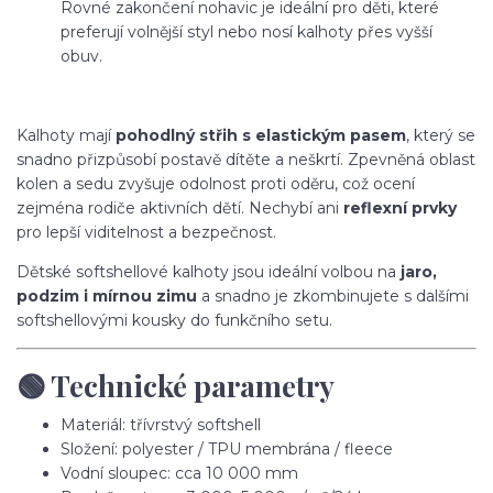
Rovné zakončení nohavic je ideální pro děti, které
preferují volnější styl nebo nosí kalhoty přes vyšší
obuv.
Kalhoty mají
pohodlný střih s elastickým pasem
, který se
snadno přizpůsobí postavě dítěte a neškrtí. Zpevněná oblast
kolen a sedu zvyšuje odolnost proti oděru, což ocení
zejména rodiče aktivních dětí. Nechybí ani
reflexní prvky
pro lepší viditelnost a bezpečnost.
Dětské softshellové kalhoty jsou ideální volbou na
jaro,
podzim i mírnou zimu
a snadno je zkombinujete s dalšími
softshellovými kousky do funkčního setu.
🟢 Technické parametry
Materiál: třívrstvý softshell
Složení: polyester / TPU membrána / fleece
Vodní sloupec: cca 10 000 mm