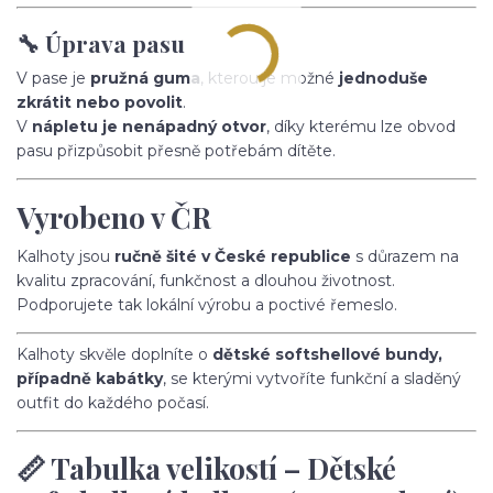
🔧 Úprava pasu
V pase je
pružná guma
, kterou je možné
jednoduše
zkrátit nebo povolit
.
V
nápletu je nenápadný otvor
, díky kterému lze obvod
pasu přizpůsobit přesně potřebám dítěte.
Vyrobeno v ČR
Kalhoty jsou
ručně šité v České republice
s důrazem na
kvalitu zpracování, funkčnost a dlouhou životnost.
Podporujete tak lokální výrobu a poctivé řemeslo.
Kalhoty skvěle doplníte o
dětské softshellové bundy,
případně kabátky
, se kterými vytvoříte funkční a sladěný
outfit do každého počasí.
📏 Tabulka velikostí – Dětské