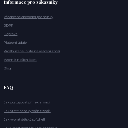
Informace pro zákazníky
Všeobecné obchodní podmínky
GDPR
Doprava
Platební údaje
Prodloužená lhůta na vrácení zboží
Vzorník našich látek
Blog
FAQ
Jak postupovat při reklamaci
Jak vrátit nebo vyměnit zboží
Jak vybrat dětský softshell
Jak vybrat domeček pro mazlíčka