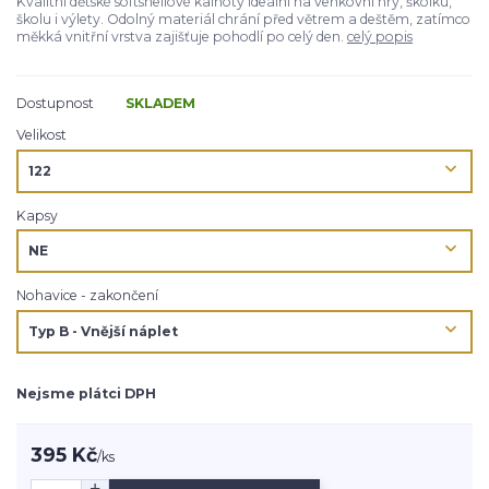
Kvalitní dětské softshellové kalhoty ideální na venkovní hry, školku,
školu i výlety. Odolný materiál chrání před větrem a deštěm, zatímco
měkká vnitřní vrstva zajišťuje pohodlí po celý den.
celý popis
Dostupnost
SKLADEM
Velikost
Kapsy
Nohavice - zakončení
Nejsme plátci DPH
395 Kč
/
ks