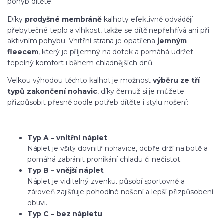
pohyb dítěte.
Díky
prodyšné membráně
kalhoty efektivně odvádějí
přebytečné teplo a vlhkost, takže se dítě nepřehřívá ani při
aktivním pohybu. Vnitřní strana je opatřena
jemným
fleecem
, který je příjemný na dotek a pomáhá udržet
tepelný komfort i během chladnějších dnů.
Velkou výhodou těchto kalhot je možnost
výběru ze tří
typů zakončení nohavic
, díky čemuž si je můžete
přizpůsobit přesně podle potřeb dítěte i stylu nošení:
Typ A – vnitřní náplet
Náplet je všitý dovnitř nohavice, dobře drží na botě a
pomáhá zabránit pronikání chladu či nečistot.
Typ B – vnější náplet
Náplet je viditelný zvenku, působí sportovně a
zároveň zajišťuje pohodlné nošení a lepší přizpůsobení
obuvi.
Typ C – bez nápletu