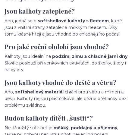
Jsou kalhoty zateplené?
Ano, jedná se o
softshellové kalhoty s fleecem
, které
jsou z vnitřní strany zateplené měkkým fleecem. Díky
tomu krásně hřejí a jsou vhodné do chladnějšího počasí.
Pro jaké roční období jsou vhodné?
Kalhoty jsou ideální na
podzim, zimu a chladné jarní dny
.
Skvěle poslouží při venkovních aktivitách, do školky, školy i
na výlety.
Jsou kalhoty vhodné do deště a větru?
Ano,
softshellový materiál
chrání proti větru a mírnému
dešti. Kalhoty nejsou pláštěnkové, ale běžné přeháňky bez
problému zvládnou.
Budou kalhoty dítěti „šustit“?
Ne. Použitý softshell je
měkký, poddajný a příjemný
,
takže při pohybu nešustí a dítěti nevadí při nošení.