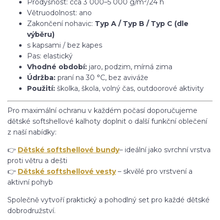
Prodyšnost: cca 3 000–5 000 g/m²/24 h
Větruodolnost: ano
Zakončení nohavic:
Typ A / Typ B / Typ C (dle
výběru)
s kapsami / bez kapes
Pas: elastický
Vhodné období:
jaro, podzim, mírná zima
Údržba:
praní na 30 °C, bez aviváže
Použití:
školka, škola, volný čas, outdoorové aktivity
Pro maximální ochranu v každém počasí doporučujeme
dětské softshellové kalhoty doplnit o další funkční oblečení
z naší nabídky:
👉
Dětské softshellové bundy
– ideální jako svrchní vrstva
proti větru a dešti
👉
Dětské softshellové vesty
– skvělé pro vrstvení a
aktivní pohyb
Společně vytvoří praktický a pohodlný set pro každé dětské
dobrodružství.