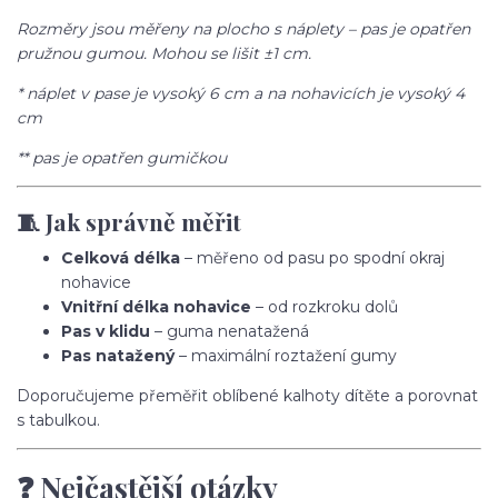
Rozměry jsou měřeny na plocho s náplety – pas je opatřen
pružnou gumou. Mohou se lišit ±1 cm.
* náplet v pase je vysoký 6 cm a na nohavicích je vysoký 4
cm
** pas je opatřen gumičkou
🧵 Jak správně měřit
Celková délka
– měřeno od pasu po spodní okraj
nohavice
Vnitřní délka nohavice
– od rozkroku dolů
Pas v klidu
– guma nenatažená
Pas natažený
– maximální roztažení gumy
Doporučujeme přeměřit oblíbené kalhoty dítěte a porovnat
s tabulkou.
❓ Nejčastější otázky