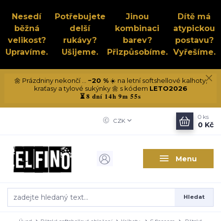
Nesedí
Potřebujete
Jinou
Dítě má
běžná
delší
kombinaci
atypickou
velikost?
rukávy?
barev?
postavu?
Upravíme.
Ušijeme.
Přizpůsobíme.
Vyřešíme.
🌼 Prázdniny nekončí ...
−20 %
☀️ na letní softshellové kalhoty,
kraťasy a tylové sukýnky 🌼 s kódem
LETO2026
8 dní 14h 9m 54s
⏳
0
ks
CZK
0 Kč
Menu
Hledat