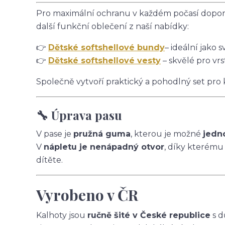
Pro maximální ochranu v každém počasí doporu
další funkční oblečení z naší nabídky:
👉
Dětské softshellové bundy
– ideální jako s
👉
Dětské softshellové vesty
– skvělé pro vrs
Společně vytvoří praktický a pohodlný set pro
🔧 Úprava pasu
V pase je
pružná guma
, kterou je možné
jedn
V
nápletu je nenápadný otvor
, díky kterému
dítěte.
Vyrobeno v ČR
Kalhoty jsou
ručně šité v České republice
s d