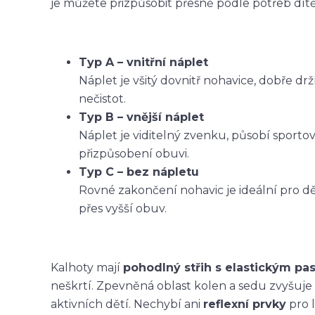
je můžete přizpůsobit přesně podle potřeb dítět
Typ A – vnitřní náplet
Náplet je všitý dovnitř nohavice, dobře dr
nečistot.
Typ B – vnější náplet
Náplet je viditelný zvenku, působí sporto
přizpůsobení obuvi.
Typ C – bez nápletu
Rovné zakončení nohavic je ideální pro dět
přes vyšší obuv.
Kalhoty mají
pohodlný střih s elastickým p
neškrtí. Zpevněná oblast kolen a sedu zvyšuje
aktivních dětí. Nechybí ani
reflexní prvky
pro l