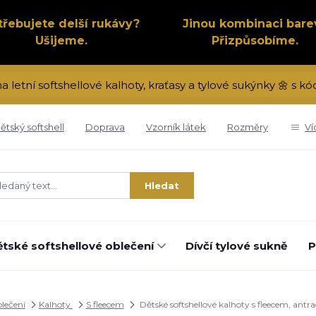
třebujete delší rukávy?
Jinou kombinaci bare
Ušijeme.
Přizpůsobíme.
na letní softshellové kalhoty, kraťasy a tylové sukýnky 🌼 s 
ětský softshell
Doprava
Vzorník látek
Rozměry
Ví
Hledat
tské softshellové oblečení
Dívčí tylové sukně
P
blečení
Kalhoty
S fleecem
Dětské softshellové kalhoty s fleecem, ant