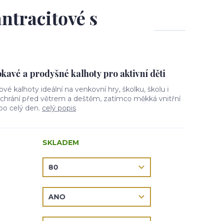
antracitové s
avé a prodyšné kalhoty pro aktivní děti
lové kalhoty ideální na venkovní hry, školku, školu i
l chrání před větrem a deštěm, zatímco měkká vnitřní
 po celý den.
celý popis
SKLADEM