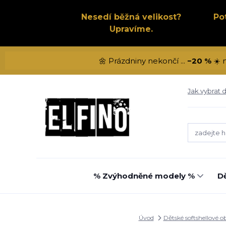
Nesedí běžná velikost?
Po
Upravíme.
🌼 Prázdniny nekončí ...
−20 %
☀️ 
Jak vybrat d
% Zvýhodněné modely %
Dě
Úvod
Dětské softshellové o