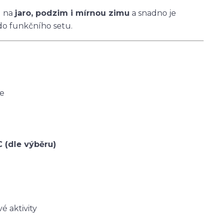
u na
jaro, podzim i mírnou zimu
a snadno je
do funkčního setu.
ce
C (dle výběru)
é aktivity