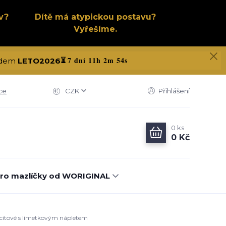
v?
Dítě má atypickou postavu?
Vyřešíme.
7 dní 11h 2m 53s
kódem
LETO2026
⏳
ce
CZK
Přihlášení
0
ks
0 Kč
ro mazlíčky od WORIGINAL
racitové s limetkovým nápletem