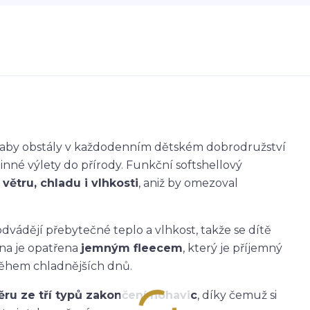
k, aby obstály v každodenním dětském dobrodružství
dinné výlety do přírody. Funkční softshellový
větru, chladu i vlhkosti
, aniž by omezoval
dvádějí přebytečné teplo a vlhkost, takže se dítě
ana je opatřena
jemným fleecem
, který je příjemný
během chladnějších dnů.
ěru ze tří typů zakončení nohavic
, díky čemuž si