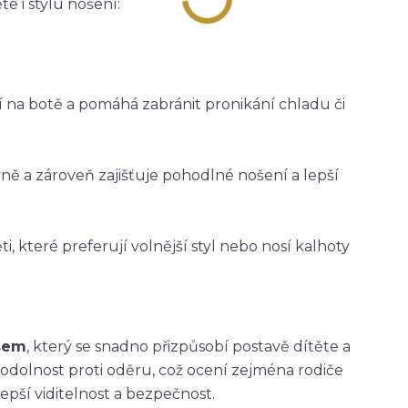
e i stylu nošení:
ží na botě a pomáhá zabránit pronikání chladu či
vně a zároveň zajišťuje pohodlné nošení a lepší
i, které preferují volnější styl nebo nosí kalhoty
asem
, který se snadno přizpůsobí postavě dítěte a
 odolnost proti oděru, což ocení zejména rodiče
epší viditelnost a bezpečnost.