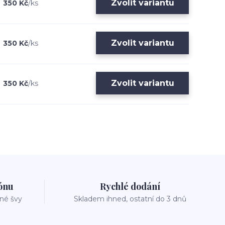
Zvolit variantu
350 Kč
/
ks
Zvolit variantu
350 Kč
/
ks
Zvolit variantu
350 Kč
/
ks
zónu
Rychlé dodání
vné švy
Skladem ihned, ostatní do 3 dnů