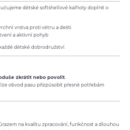
čujeme dětské softshellové kalhoty doplnit o
vrchní vrstva proti větru a dešti
tvení a aktivní pohyb
 každé dětské dobrodružství.
oduše zkrátit nebo povolit
.
 lze obvod pasu přizpůsobit přesně potřebám
ůrazem na kvalitu zpracování, funkčnost a dlouhou