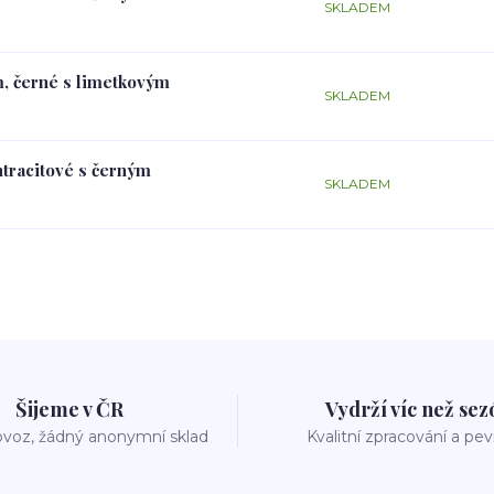
SKLADEM
m, černé s limetkovým
SKLADEM
ntracitové s černým
SKLADEM
Šijeme v ČR
Vydrží víc než se
voz, žádný anonymní sklad
Kvalitní zpracování a pe