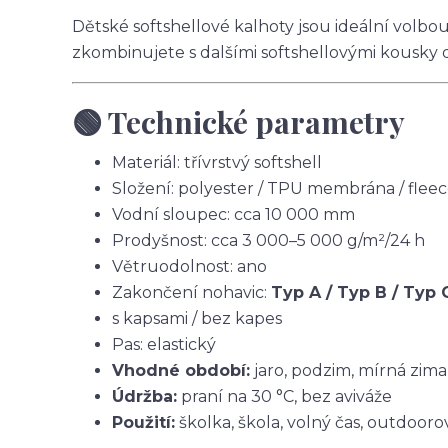
Dětské softshellové kalhoty jsou ideální volbo
zkombinujete s dalšími softshellovými kousky 
🟢 Technické parametry
Materiál: třívrstvý softshell
Složení: polyester / TPU membrána / flee
Vodní sloupec: cca 10 000 mm
Prodyšnost: cca 3 000–5 000 g/m²/24 h
Větruodolnost: ano
Zakončení nohavic:
Typ A / Typ B / Typ 
s kapsami / bez kapes
Pas: elastický
Vhodné období:
jaro, podzim, mírná zima
Údržba:
praní na 30 °C, bez aviváže
Použití:
školka, škola, volný čas, outdoorov