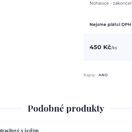
Nohavice - zakončen
Nejsme plátci DPH
450 Kč
/
ks
Kapsy:
ANO
Podobné produkty
ntracitové s šedým