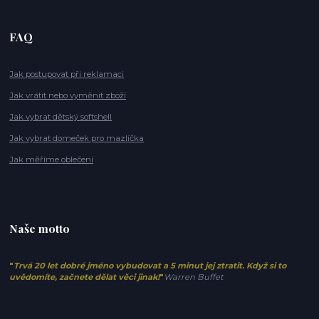
FAQ
Jak postupovat při reklamaci
Jak vrátit nebo vyměnit zboží
Jak vybrat dětský softshell
Jak vybrat domeček pro mazlíčka
Jak měříme oblečení
Naše motto
"
Trvá 20 let dobré jméno vybudovat a 5 minut jej ztratit. Když si to
uvědomíte, začnete dělat věci jinak!
"
Warren Buffet