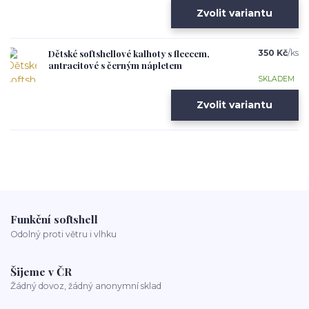
Zvolit variantu
Dětské softshellové kalhoty s fleecem,
350 Kč
/
ks
antracitové s černým nápletem
SKLADEM
Zvolit variantu
Funkční softshell
Odolný proti větru i vlhku
Šijeme v ČR
Žádný dovoz, žádný anonymní sklad