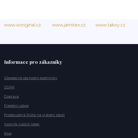
www.woriginal.cz
www.jamitex.cz
www.takoy.cz
Informace pro zákazníky
Všeobecné obchodní podmínky
GDPR
Doprava
Platební údaje
Prodloužená lhůta na vrácení zboží
Vzorník našich látek
Blog