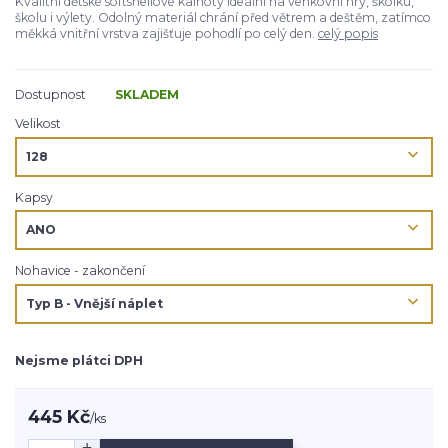
Kvalitní dětské softshellové kalhoty ideální na venkovní hry, školku,
školu i výlety. Odolný materiál chrání před větrem a deštěm, zatímco
měkká vnitřní vrstva zajišťuje pohodlí po celý den.
celý popis
Dostupnost
SKLADEM
Velikost
Kapsy
Nohavice - zakončení
Nejsme plátci DPH
445 Kč
/
ks