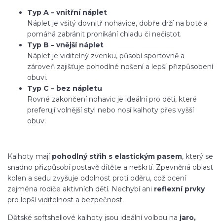
Typ A – vnitřní náplet
Náplet je všitý dovnitř nohavice, dobře drží na botě a
pomáhá zabránit pronikání chladu či nečistot.
Typ B – vnější náplet
Náplet je viditelný zvenku, působí sportovně a
zároveň zajišťuje pohodlné nošení a lepší přizpůsobení
obuvi.
Typ C – bez nápletu
Rovné zakončení nohavic je ideální pro děti, které
preferují volnější styl nebo nosí kalhoty přes vyšší
obuv.
Kalhoty mají
pohodlný střih s elastickým pasem
, který se
snadno přizpůsobí postavě dítěte a neškrtí. Zpevněná oblast
kolen a sedu zvyšuje odolnost proti oděru, což ocení
zejména rodiče aktivních dětí. Nechybí ani
reflexní prvky
pro lepší viditelnost a bezpečnost.
Dětské softshellové kalhoty jsou ideální volbou na
jaro,