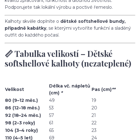
kvalitu zpracování, funkčnost a dlouhou životnost.
Podporujete tak lokální výrobu a poctivé řemeslo.
Kalhoty skvěle doplníte o
dětské softshellové bundy,
případně kabátky
, se kterými vytvoříte funkční a sladěný
outfit do každého počasí.
📏 Tabulka velikostí – Dětské
softshellové kalhoty (nezateplené)
Délka vč. nápletů
Velikost
Pas (cm)
**
(cm)
*
80 (9–12 měs.)
49
19
86 (12–18 měs.)
53
20
92 (18–24 měs.)
57
21
98 (2–3 roky)
61
22
104 (3–4 roky)
65
23
110 (4–5 let)
69
24