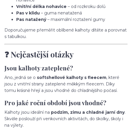
nohavice
Vnitřní délka nohavice
– od rozkroku dolů
Pas v klidu
– guma nenatažená
Pas natažený
– maximální roztažení gumy
Doporučujeme přeměřit oblíbené kalhoty dítěte a porovnat
s tabulkou.
❓ Nejčastější otázky
Jsou kalhoty zateplené?
Ano, jedná se o
softshellové kalhoty s fleecem
, které
jsou z vnitřní strany zateplené měkkým fleecem. Díky
tomu krásně hřejí a jsou vhodné do chladnějšího počasí.
Pro jaké roční období jsou vhodné?
Kalhoty jsou ideální na
podzim, zimu a chladné jarní dny
.
Skvěle poslouží při venkovních aktivitách, do školky, školy i
na výlety.