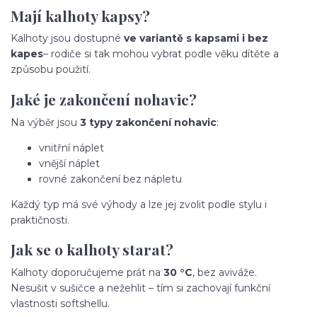
Mají kalhoty kapsy?
Kalhoty jsou dostupné
ve variantě s kapsami i bez
kapes
– rodiče si tak mohou vybrat podle věku dítěte a
způsobu použití.
Jaké je zakončení nohavic?
Na výběr jsou
3 typy zakončení nohavic
:
vnitřní náplet
vnější náplet
rovné zakončení bez nápletu
Každý typ má své výhody a lze jej zvolit podle stylu i
praktičnosti.
Jak se o kalhoty starat?
Kalhoty doporučujeme prát na
30 °C
, bez aviváže.
Nesušit v sušičce a nežehlit – tím si zachovají funkční
vlastnosti softshellu.