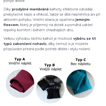
pohyb dítěte.
Díky
prodyšné membráně
kalhoty efektivně odvádějí
přebytečné teplo a vlhkost, takže se dítě nepřehřívá ani při
aktivním pohybu. Vnitřní strana je opatřena
jemným
fleecem
, který je příjemný na dotek a pomáhá udržet
tepelný komfort i během chladnějších dnů.
Velkou výhodou těchto kalhot je možnost
výběru ze tří
typů zakončení nohavic
, díky čemuž si je můžete
přizpůsobit přesně podle potřeb dítěte i stylu nošení: