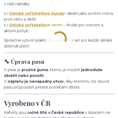
z naší nabídky:
👉
Dětské softshellové bundy
– ideální jako svrchní vrstva
proti větru a dešti
👉
Dětské softshellové vesty
– skvělé pro vrstvení a
aktivní pohyb
Společně vytvoří praktický a pohodlný set pro každé dětské
dobrodružství.
🔧 Úprava pasu
V pase je
pružná guma
, kterou je možné
jednoduše
zkrátit nebo povolit
.
V
nápletu je nenápadný otvor
, díky kterému lze obvod
pasu přizpůsobit přesně potřebám dítěte.
Vyrobeno v ČR
Kalhoty jsou
ručně šité v České republice
s důrazem na