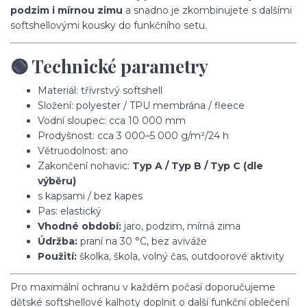
podzim i mírnou zimu
a snadno je zkombinujete s dalšími
softshellovými kousky do funkčního setu.
🟢 Technické parametry
Materiál: třívrstvý softshell
Složení: polyester / TPU membrána / fleece
Vodní sloupec: cca 10 000 mm
Prodyšnost: cca 3 000–5 000 g/m²/24 h
Větruodolnost: ano
Zakončení nohavic:
Typ A / Typ B / Typ C (dle
výběru)
s kapsami / bez kapes
Pas: elastický
Vhodné období:
jaro, podzim, mírná zima
Údržba:
praní na 30 °C, bez aviváže
Použití:
školka, škola, volný čas, outdoorové aktivity
Pro maximální ochranu v každém počasí doporučujeme
dětské softshellové kalhoty doplnit o další funkční oblečení