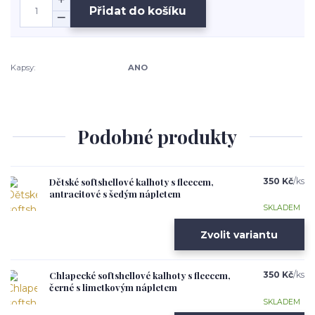
Přidat do košíku
Kapsy:
ANO
Podobné produkty
Dětské softshellové kalhoty s fleecem,
350 Kč
/
ks
antracitové s šedým nápletem
SKLADEM
Zvolit variantu
Chlapecké softshellové kalhoty s fleecem,
350 Kč
/
ks
černé s limetkovým nápletem
SKLADEM