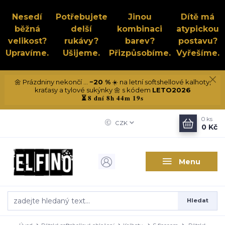
Nesedí
Potřebujete
Jinou
Dítě má
běžná
delší
kombinaci
atypickou
velikost?
rukávy?
barev?
postavu?
Upravíme.
Ušijeme.
Přizpůsobíme.
Vyřešíme.
🌼 Prázdniny nekončí ...
−20 %
☀️ na letní softshellové kalhoty,
kraťasy a tylové sukýnky 🌼 s kódem
LETO2026
8 dní 8h 44m 18s
⏳
0
ks
CZK
0 Kč
Menu
Hledat