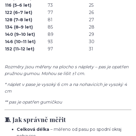
116 (5–6 let)
73
25
122 (6–7 let)
77
26
128 (7–8 let)
81
27
134 (8–9 let)
85
28
140 (9–10 let)
89
29
146 (10–11 let)
93
30
152 (11–12 let)
97
31
Rozměry jsou měřeny na plocho s náplety – pas je opatřen
pružnou gumou. Mohou se lišit ±1 cm.
* náplet v pase je vysoký 6 cm a na nohavicích je vysoký 4
cm
** pas je opatřen gumičkou
🧵 Jak správně měřit
Celková délka
– měřeno od pasu po spodní okraj