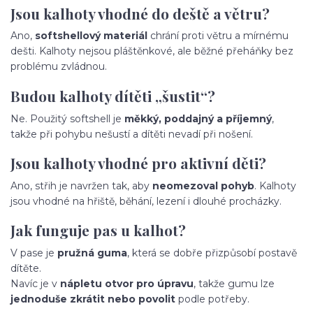
Jsou kalhoty vhodné do deště a větru?
Ano,
softshellový materiál
chrání proti větru a mírnému
dešti. Kalhoty nejsou pláštěnkové, ale běžné přeháňky bez
problému zvládnou.
Budou kalhoty dítěti „šustit“?
Ne. Použitý softshell je
měkký, poddajný a příjemný
,
takže při pohybu nešustí a dítěti nevadí při nošení.
Jsou kalhoty vhodné pro aktivní děti?
Ano, střih je navržen tak, aby
neomezoval pohyb
. Kalhoty
jsou vhodné na hřiště, běhání, lezení i dlouhé procházky.
Jak funguje pas u kalhot?
V pase je
pružná guma
, která se dobře přizpůsobí postavě
dítěte.
Navíc je v
nápletu otvor pro úpravu
, takže gumu lze
jednoduše zkrátit nebo povolit
podle potřeby.