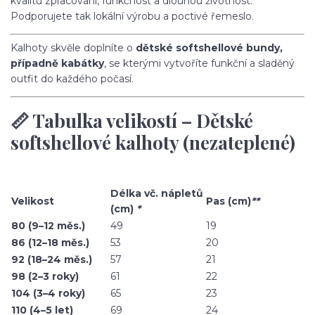
kvalitu zpracování, funkčnost a dlouhou životnost.
Podporujete tak lokální výrobu a poctivé řemeslo.
Kalhoty skvěle doplníte o
dětské softshellové bundy,
případně kabátky
, se kterými vytvoříte funkční a sladěný
outfit do každého počasí.
📏 Tabulka velikostí – Dětské
softshellové kalhoty (nezateplené)
Délka vč. nápletů
Velikost
Pas (cm)
**
(cm)
*
80 (9–12 měs.)
49
19
86 (12–18 měs.)
53
20
92 (18–24 měs.)
57
21
98 (2–3 roky)
61
22
104 (3–4 roky)
65
23
110 (4–5 let)
69
24