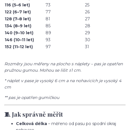
116 (5–6 let)
73
25
122 (6–7 let)
77
26
128 (7–8 let)
81
27
134 (8–9 let)
85
28
140 (9–10 let)
89
29
146 (10–11 let)
93
30
152 (11–12 let)
97
31
Rozměry jsou měřeny na plocho s náplety – pas je opatřen
pružnou gumou. Mohou se lišit ±1 cm.
* náplet v pase je vysoký 6 cm a na nohavicích je vysoký 4
cm
** pas je opatřen gumičkou
🧵 Jak správně měřit
Celková délka
– měřeno od pasu po spodní okraj