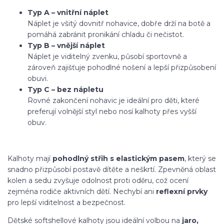
Typ A – vnitřní náplet
Náplet je všitý dovnitř nohavice, dobře drží na botě a
pomáhá zabránit pronikání chladu či nečistot.
Typ B – vnější náplet
Náplet je viditelný zvenku, působí sportovně a
zároveň zajišťuje pohodlné nošení a lepší přizpůsobení
obuvi.
Typ C – bez nápletu
Rovné zakončení nohavic je ideální pro děti, které
preferují volnější styl nebo nosí kalhoty přes vyšší
obuv.
Kalhoty mají
pohodlný střih s elastickým pasem
, který se
snadno přizpůsobí postavě dítěte a neškrtí. Zpevněná oblast
kolen a sedu zvyšuje odolnost proti oděru, což ocení
zejména rodiče aktivních dětí. Nechybí ani
reflexní prvky
pro lepší viditelnost a bezpečnost.
Dětské softshellové kalhoty jsou ideální volbou na
jaro,