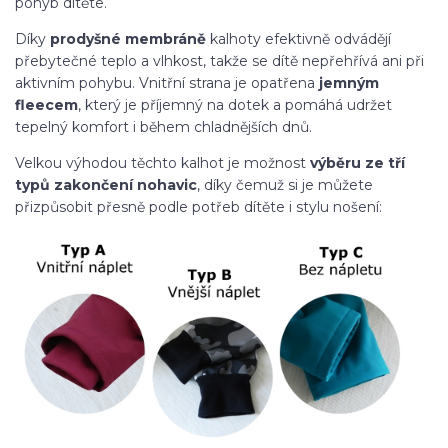
pohyb dítěte.
Díky
prodyšné membráně
kalhoty efektivně odvádějí
přebytečné teplo a vlhkost, takže se dítě nepřehřívá ani při
aktivním pohybu. Vnitřní strana je opatřena
jemným
fleecem
, který je příjemný na dotek a pomáhá udržet
tepelný komfort i během chladnějších dnů.
Velkou výhodou těchto kalhot je možnost
výběru ze tří
typů zakončení nohavic
, díky čemuž si je můžete
přizpůsobit přesně podle potřeb dítěte i stylu nošení: