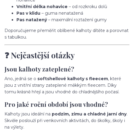
nohavice
Vnitřní délka nohavice
– od rozkroku dolů
Pas v klidu
– guma nenatažená
Pas natažený
– maximální roztažení gumy
Doporučujeme přeměřit oblíbené kalhoty dítěte a porovnat
s tabulkou.
❓ Nejčastější otázky
Jsou kalhoty zateplené?
Ano, jedná se o
softshellové kalhoty s fleecem
, které
jsou z vnitřní strany zateplené měkkým fleecem. Díky
tomu krásně hřejí a jsou vhodné do chladnějšího počasí.
Pro jaké roční období jsou vhodné?
Kalhoty jsou ideální na
podzim, zimu a chladné jarní dny
.
Skvěle poslouží při venkovních aktivitách, do školky, školy i
na výlety.