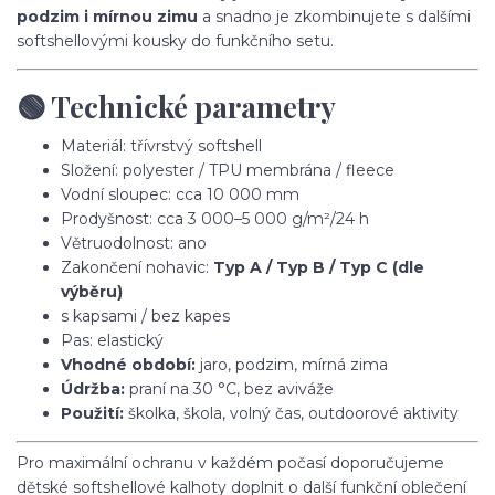
podzim i mírnou zimu
a snadno je zkombinujete s dalšími
softshellovými kousky do funkčního setu.
🟢 Technické parametry
Materiál: třívrstvý softshell
Složení: polyester / TPU membrána / fleece
Vodní sloupec: cca 10 000 mm
Prodyšnost: cca 3 000–5 000 g/m²/24 h
Větruodolnost: ano
Zakončení nohavic:
Typ A / Typ B / Typ C (dle
výběru)
s kapsami / bez kapes
Pas: elastický
Vhodné období:
jaro, podzim, mírná zima
Údržba:
praní na 30 °C, bez aviváže
Použití:
školka, škola, volný čas, outdoorové aktivity
Pro maximální ochranu v každém počasí doporučujeme
dětské softshellové kalhoty doplnit o další funkční oblečení