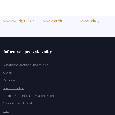
www.woriginal.cz
www.jamitex.cz
www.takoy.cz
Informace pro zákazníky
Všeobecné obchodní podmínky
GDPR
Doprava
Platební údaje
Prodloužená lhůta na vrácení zboží
Vzorník našich látek
Blog