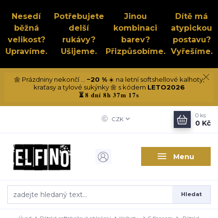
Nesedí
Potřebujete
Jinou
Dítě má
běžná
delší
kombinaci
atypickou
velikost?
rukávy?
barev?
postavu?
Upravíme.
Ušijeme.
Přizpůsobíme.
Vyřešíme.
🌼 Prázdniny nekončí ...
−20 %
☀️ na letní softshellové kalhoty,
kraťasy a tylové sukýnky 🌼 s kódem
LETO2026
8 dní 8h 37m 16s
⏳
0
ks
CZK
0 Kč
Menu
Hledat