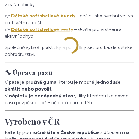
z naší nabídky:
👉
Dětské softshellové bundy
– ideální jako svrchní vrstva
proti větru a dešti
👉
Dětské softshellové vesty
– skvělé pro vrstvení a
aktivní pohyb
Společně vytvoří praktický a pohodlný set pro každé dětské
dobrodružství.
🔧 Úprava pasu
V pase je
pružná guma
, kterou je možné
jednoduše
zkrátit nebo povolit
.
V
nápletu je nenápadný otvor
, díky kterému lze obvod
pasu přizpůsobit přesně potřebám dítěte.
Vyrobeno v ČR
Kalhoty jsou
ručně šité v České republice
s důrazem na