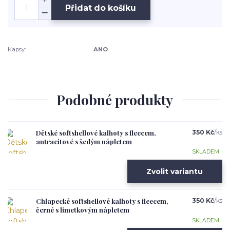
Přidat do košíku
Kapsy:
ANO
Podobné produkty
Dětské softshellové kalhoty s fleecem,
350 Kč
/
ks
antracitové s šedým nápletem
SKLADEM
Zvolit variantu
Chlapecké softshellové kalhoty s fleecem,
350 Kč
/
ks
černé s limetkovým nápletem
SKLADEM