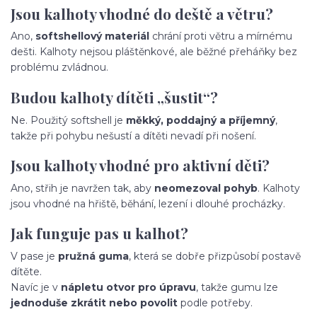
Jsou kalhoty vhodné do deště a větru?
Ano,
softshellový materiál
chrání proti větru a mírnému
dešti. Kalhoty nejsou pláštěnkové, ale běžné přeháňky bez
problému zvládnou.
Budou kalhoty dítěti „šustit“?
Ne. Použitý softshell je
měkký, poddajný a příjemný
,
takže při pohybu nešustí a dítěti nevadí při nošení.
Jsou kalhoty vhodné pro aktivní děti?
Ano, střih je navržen tak, aby
neomezoval pohyb
. Kalhoty
jsou vhodné na hřiště, běhání, lezení i dlouhé procházky.
Jak funguje pas u kalhot?
V pase je
pružná guma
, která se dobře přizpůsobí postavě
dítěte.
Navíc je v
nápletu otvor pro úpravu
, takže gumu lze
jednoduše zkrátit nebo povolit
podle potřeby.