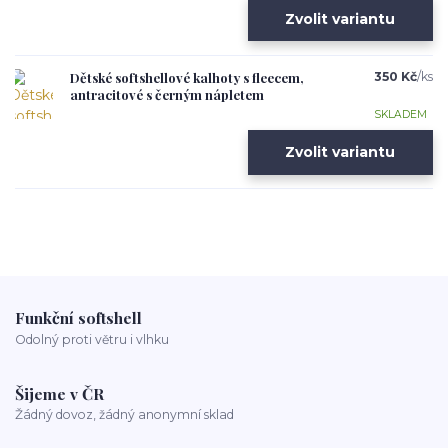
Zvolit variantu
Dětské softshellové kalhoty s fleecem,
350 Kč
/
ks
antracitové s černým nápletem
SKLADEM
Zvolit variantu
Funkční softshell
Odolný proti větru i vlhku
Šijeme v ČR
Žádný dovoz, žádný anonymní sklad