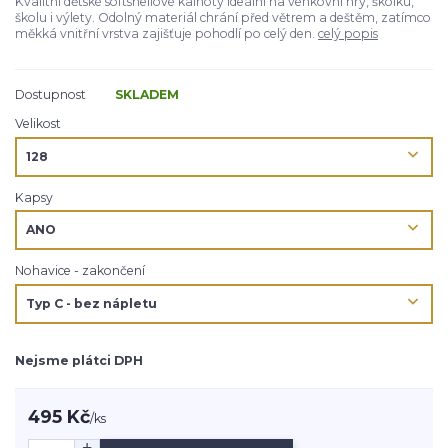
Kvalitní dětské softshellové kalhoty ideální na venkovní hry, školku,
školu i výlety. Odolný materiál chrání před větrem a deštěm, zatímco
měkká vnitřní vrstva zajišťuje pohodlí po celý den.
celý popis
Dostupnost
SKLADEM
Velikost
Kapsy
Nohavice - zakončení
Nejsme plátci DPH
495 Kč
/
ks