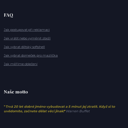
FAQ
Jak postupovat při reklamaci
Jak vrátit nebo vyměnit zboží
Jak vybrat dětský softshell
Jak vybrat domeček pro mazlíčka
Jak měříme oblečení
Naše motto
"
Trvá 20 let dobré jméno vybudovat a 5 minut jej ztratit. Když si to
uvědomíte, začnete dělat věci jinak!
"
Warren Buffet