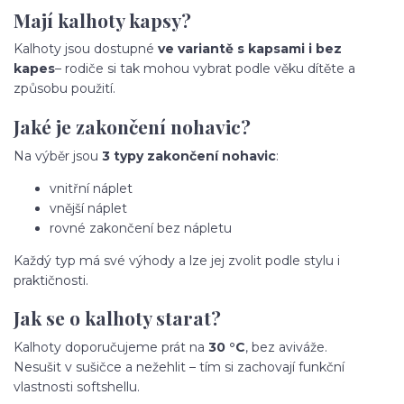
Mají kalhoty kapsy?
Kalhoty jsou dostupné
ve variantě s kapsami i bez
kapes
– rodiče si tak mohou vybrat podle věku dítěte a
způsobu použití.
Jaké je zakončení nohavic?
Na výběr jsou
3 typy zakončení nohavic
:
vnitřní náplet
vnější náplet
rovné zakončení bez nápletu
Každý typ má své výhody a lze jej zvolit podle stylu i
praktičnosti.
Jak se o kalhoty starat?
Kalhoty doporučujeme prát na
30 °C
, bez aviváže.
Nesušit v sušičce a nežehlit – tím si zachovají funkční
vlastnosti softshellu.