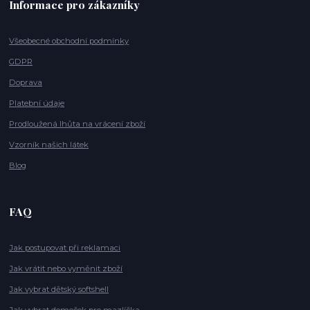
Informace pro zákazníky
Všeobecné obchodní podmínky
GDPR
Doprava
Platební údaje
Prodloužená lhůta na vrácení zboží
Vzorník našich látek
Blog
FAQ
Jak postupovat při reklamaci
Jak vrátit nebo vyměnit zboží
Jak vybrat dětský softshell
Jak vybrat domeček pro mazlíčka