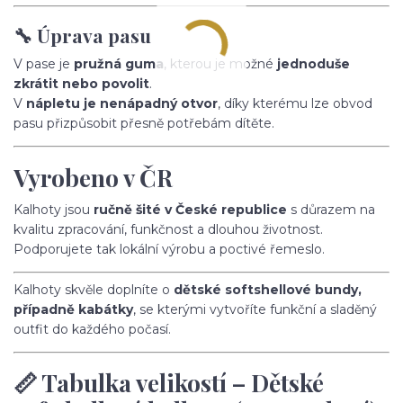
🔧 Úprava pasu
V pase je
pružná guma
, kterou je možné
jednoduše
zkrátit nebo povolit
.
V
nápletu je nenápadný otvor
, díky kterému lze obvod
pasu přizpůsobit přesně potřebám dítěte.
Vyrobeno v ČR
Kalhoty jsou
ručně šité v České republice
s důrazem na
kvalitu zpracování, funkčnost a dlouhou životnost.
Podporujete tak lokální výrobu a poctivé řemeslo.
Kalhoty skvěle doplníte o
dětské softshellové bundy,
případně kabátky
, se kterými vytvoříte funkční a sladěný
outfit do každého počasí.
📏 Tabulka velikostí – Dětské