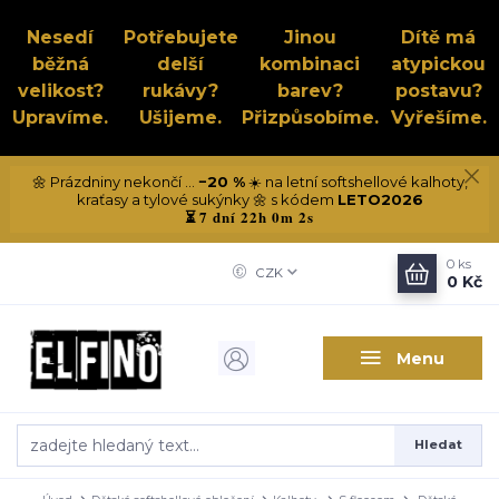
Nesedí
Potřebujete
Jinou
Dítě má
běžná
delší
kombinaci
atypickou
velikost?
rukávy?
barev?
postavu?
Upravíme.
Ušijeme.
Přizpůsobíme.
Vyřešíme.
🌼 Prázdniny nekončí ...
−20 %
☀️ na letní softshellové kalhoty,
kraťasy a tylové sukýnky 🌼 s kódem
LETO2026
7 dní 22h 0m 1s
⏳
0
ks
CZK
0 Kč
Menu
Hledat