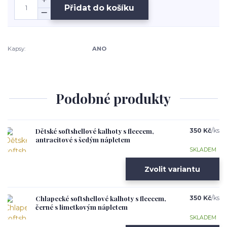
Přidat do košíku
Kapsy:
ANO
Podobné produkty
Dětské softshellové kalhoty s fleecem,
350 Kč
/
ks
antracitové s šedým nápletem
SKLADEM
Zvolit variantu
Chlapecké softshellové kalhoty s fleecem,
350 Kč
/
ks
černé s limetkovým nápletem
SKLADEM