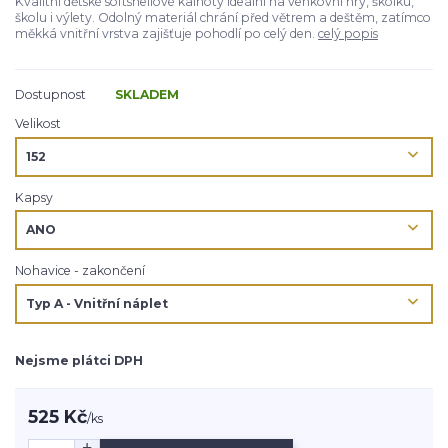
Kvalitní dětské softshellové kalhoty ideální na venkovní hry, školku,
školu i výlety. Odolný materiál chrání před větrem a deštěm, zatímco
měkká vnitřní vrstva zajišťuje pohodlí po celý den.
celý popis
Dostupnost
SKLADEM
Velikost
Kapsy
Nohavice - zakončení
Nejsme plátci DPH
525 Kč
/
ks