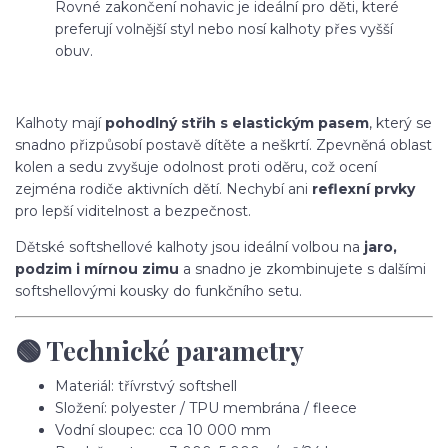
Rovné zakončení nohavic je ideální pro děti, které
preferují volnější styl nebo nosí kalhoty přes vyšší
obuv.
Kalhoty mají
pohodlný střih s elastickým pasem
, který se
snadno přizpůsobí postavě dítěte a neškrtí. Zpevněná oblast
kolen a sedu zvyšuje odolnost proti oděru, což ocení
zejména rodiče aktivních dětí. Nechybí ani
reflexní prvky
pro lepší viditelnost a bezpečnost.
Dětské softshellové kalhoty jsou ideální volbou na
jaro,
podzim i mírnou zimu
a snadno je zkombinujete s dalšími
softshellovými kousky do funkčního setu.
🟢 Technické parametry
Materiál: třívrstvý softshell
Složení: polyester / TPU membrána / fleece
Vodní sloupec: cca 10 000 mm