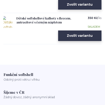
Zvolit variantu
Dětské softshellové kalhoty s fleecem,
350 Kč
/
ks
antracitové s černým nápletem
SKLADEM
Zvolit variantu
Funkční softshell
Odolný proti větru i vlhku
Šijeme v ČR
Žádný dovoz, žádný anonymní sklad