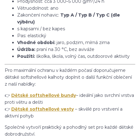
Prodyšnost: cca 3 000–5 000 g/m²/24 h
Větruodolnost: ano
Zakončení nohavic:
Typ A / Typ B / Typ C (dle
výběru)
s kapsami / bez kapes
Pas: elastický
Vhodné období:
jaro, podzim, mírná zima
Údržba:
praní na 30 °C, bez aviváže
Použití:
školka, škola, volný čas, outdoorové aktivity
Pro maximální ochranu v každém počasí doporučujeme
dětské softshellové kalhoty doplnit o další funkční oblečení
z naší nabídky:
👉
Dětské softshellové bundy
– ideální jako svrchní vrstva
proti větru a dešti
👉
Dětské softshellové vesty
– skvělé pro vrstvení a
aktivní pohyb
Společně vytvoří praktický a pohodlný set pro každé dětské
dobrodružství.