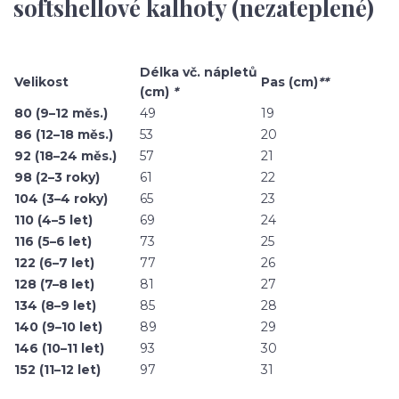
softshellové kalhoty (nezateplené)
Délka vč. nápletů
Velikost
Pas (cm)
**
(cm)
*
80 (9–12 měs.)
49
19
86 (12–18 měs.)
53
20
92 (18–24 měs.)
57
21
98 (2–3 roky)
61
22
104 (3–4 roky)
65
23
110 (4–5 let)
69
24
116 (5–6 let)
73
25
122 (6–7 let)
77
26
128 (7–8 let)
81
27
134 (8–9 let)
85
28
140 (9–10 let)
89
29
146 (10–11 let)
93
30
152 (11–12 let)
97
31