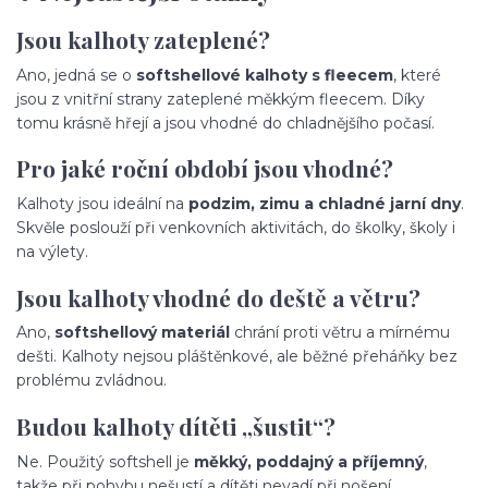
Jsou kalhoty zateplené?
Ano, jedná se o
softshellové kalhoty s fleecem
, které
jsou z vnitřní strany zateplené měkkým fleecem. Díky
tomu krásně hřejí a jsou vhodné do chladnějšího počasí.
Pro jaké roční období jsou vhodné?
Kalhoty jsou ideální na
podzim, zimu a chladné jarní dny
.
Skvěle poslouží při venkovních aktivitách, do školky, školy i
na výlety.
Jsou kalhoty vhodné do deště a větru?
Ano,
softshellový materiál
chrání proti větru a mírnému
dešti. Kalhoty nejsou pláštěnkové, ale běžné přeháňky bez
problému zvládnou.
Budou kalhoty dítěti „šustit“?
Ne. Použitý softshell je
měkký, poddajný a příjemný
,
takže při pohybu nešustí a dítěti nevadí při nošení.