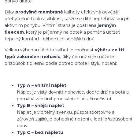
pohyb dítěte.
Díky
prodyšné membráně
kalhoty efektivně odvádějí
přebytečné teplo a vlhkost, takže se dítě nepřehřívá ani při
aktivním pohybu. Vnitřní strana je opatřena
jemným
fleecem
, který je příjemný na dotek a pomáhá udržet
tepelný komfort i během chladnějších dnů.
Velkou výhodou těchto kalhot je možnost
výběru ze tří
typů zakončení nohavic
, díky čemuž si je můžete
přizpůsobit přesně podle potřeb dítěte i stylu nošení:
Typ A – vnitřní náplet
Náplet je všitý dovnitř nohavice, dobře drží na botě a
pomáhá zabránit pronikání chladu či nečistot.
Typ B – vnější náplet
Náplet je viditelný zvenku, působí sportovně a
zároveň zajišťuje pohodlné nošení a lepší přizpůsobení
obuvi.
Typ C – bez nápletu