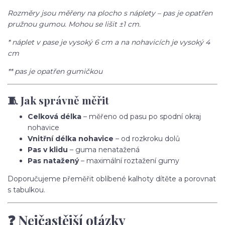
Rozměry jsou měřeny na plocho s náplety – pas je opatřen
pružnou gumou. Mohou se lišit ±1 cm.
* náplet v pase je vysoký 6 cm a na nohavicích je vysoký 4
cm
** pas je opatřen gumičkou
🧵 Jak správně měřit
Celková délka
– měřeno od pasu po spodní okraj
nohavice
Vnitřní délka nohavice
– od rozkroku dolů
Pas v klidu
– guma nenatažená
Pas natažený
– maximální roztažení gumy
Doporučujeme přeměřit oblíbené kalhoty dítěte a porovnat
s tabulkou.
❓ Nejčastější otázky