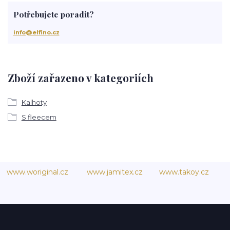
Potřebujete poradit?
info@elfino.cz
Zboží zařazeno v kategoriích
Kalhoty
S fleecem
www.woriginal.cz
www.jamitex.cz
www.takoy.cz