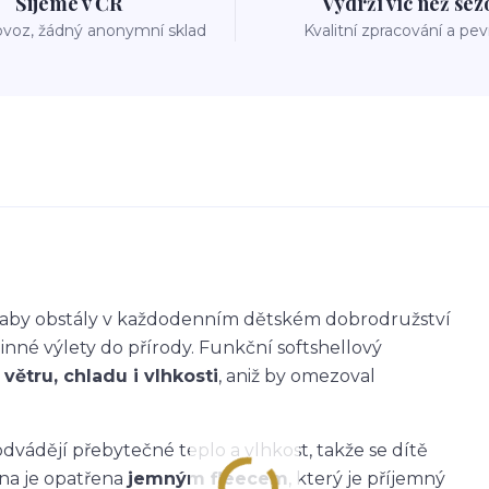
Šijeme v ČR
Vydrží víc než se
voz, žádný anonymní sklad
Kvalitní zpracování a pe
k, aby obstály v každodenním dětském dobrodružství
dinné výlety do přírody. Funkční softshellový
větru, chladu i vlhkosti
, aniž by omezoval
dvádějí přebytečné teplo a vlhkost, takže se dítě
ana je opatřena
jemným fleecem
, který je příjemný