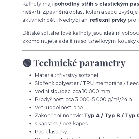
Kalhoty mají
pohodlný střih s elastickým p
neškrtí. Zpevněná oblast kolen a sedu zvyšuje
aktivních dětí. Nechybí ani
reflexní prvky
pro l
Dětské softshellové kalhoty jsou ideální volbo
zkombinujete s dalšími softshellovými kousky 
🟢 Technické parametry
Materiál: třívrstvý softshell
Složení: polyester / TPU membrána / flee
Vodní sloupec: cca 10 000 mm
Prodyšnost: cca 3 000–5 000 g/m²/24 h
Větruodolnost: ano
Zakončení nohavic:
Typ A / Typ B / Typ 
s kapsami / bez kapes
Pas: elastický