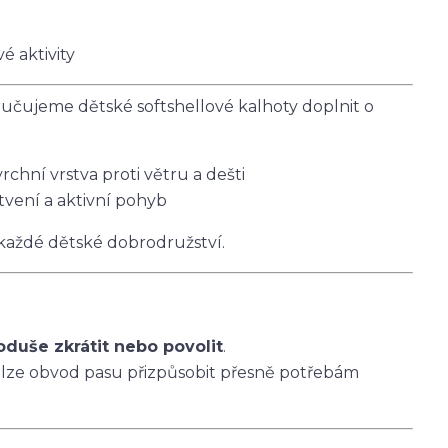
é aktivity
čujeme dětské softshellové kalhoty doplnit o
vrchní vrstva proti větru a dešti
tvení a aktivní pohyb
 každé dětské dobrodružství.
oduše zkrátit nebo povolit
.
 lze obvod pasu přizpůsobit přesně potřebám