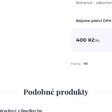
Nohavice - zakončen
Nejsme plátci DPH
400 Kč
/
ks
Kapsy:
NE
Podobné produkty
ntracitové s limetkovým