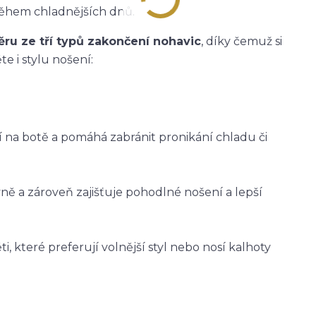
během chladnějších dnů.
ěru ze tří typů zakončení nohavic
, díky čemuž si
e i stylu nošení:
ží na botě a pomáhá zabránit pronikání chladu či
vně a zároveň zajišťuje pohodlné nošení a lepší
i, které preferují volnější styl nebo nosí kalhoty