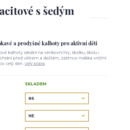
racitové s šedým
avé a prodyšné kalhoty pro aktivní děti
lové kalhoty ideální na venkovní hry, školku, školu i
l chrání před větrem a deštěm, zatímco měkká vnitřní
 po celý den.
celý popis
SKLADEM