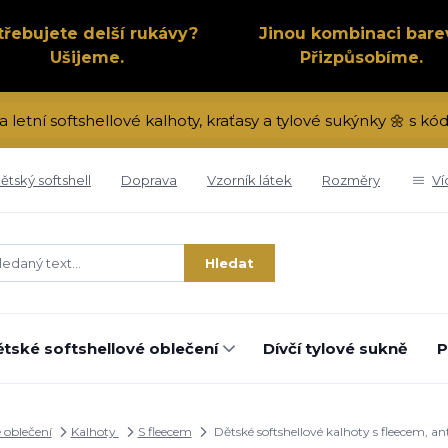
třebujete delší rukávy?
Jinou kombinaci bare
Ušijeme.
Přizpůsobíme.
a letní softshellové kalhoty, kraťasy a tylové sukýnky 🌼 s 
ětský softshell
Doprava
Vzorník látek
Rozměry
Ví
Hledat
tské softshellové oblečení
Dívčí tylové sukně
P
é oblečení
Kalhoty
S fleecem
Dětské softshellové kalhoty s fleecem, a