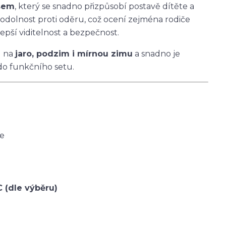
asem
, který se snadno přizpůsobí postavě dítěte a
 odolnost proti oděru, což ocení zejména rodiče
epší viditelnost a bezpečnost.
u na
jaro, podzim i mírnou zimu
a snadno je
do funkčního setu.
ce
C (dle výběru)