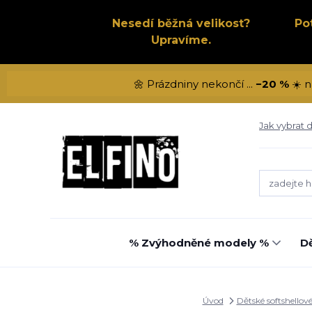
Nesedí běžná velikost?
Po
Upravíme.
🌼 Prázdniny nekončí ...
−20 %
☀️ n
Jak vybrat d
% Zvýhodněné modely %
Dě
Úvod
Dětské softshellov