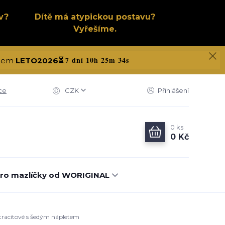
v?
Dítě má atypickou postavu?
Vyřešíme.
7 dní 10h 25m 33s
kódem
LETO2026
⏳
ce
CZK
Přihlášení
0
ks
0 Kč
ro mazlíčky od WORIGINAL
ntracitové s šedým nápletem