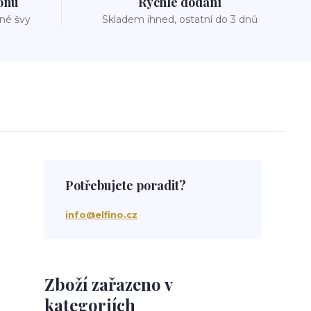
zónu
Rychlé dodání
vné švy
Skladem ihned, ostatní do 3 dnů
Potřebujete poradit?
info@elfino.cz
Zboží zařazeno v
kategoriích