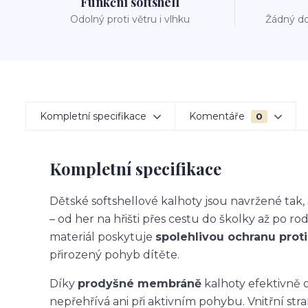
Funkční softshell
Odolný proti větru i vlhku
Žádný do
Kompletní specifikace
Komentáře
0
Kompletní specifikace
Dětské softshellové kalhoty jsou navržené ta
– od her na hřišti přes cestu do školky až po ro
materiál poskytuje
spolehlivou ochranu proti 
přirozený pohyb dítěte.
Díky
prodyšné membráně
kalhoty efektivně o
nepřehřívá ani při aktivním pohybu. Vnitřní str