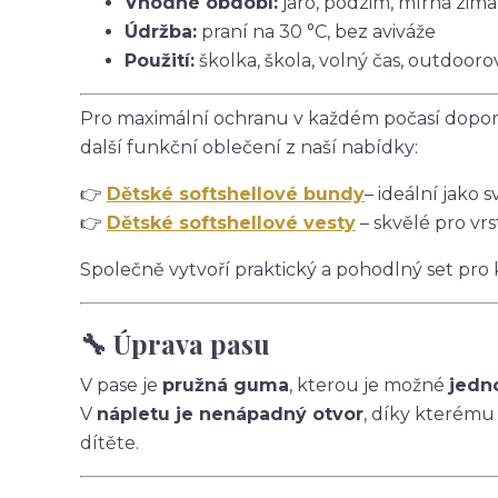
Vhodné období:
jaro, podzim, mírná zima
Údržba:
praní na 30 °C, bez aviváže
Použití:
školka, škola, volný čas, outdoorov
Pro maximální ochranu v každém počasí doporu
další funkční oblečení z naší nabídky:
👉
Dětské softshellové bundy
– ideální jako s
👉
Dětské softshellové vesty
– skvělé pro vrs
Společně vytvoří praktický a pohodlný set pro
🔧 Úprava pasu
V pase je
pružná guma
, kterou je možné
jedn
V
nápletu je nenápadný otvor
, díky kterému
dítěte.