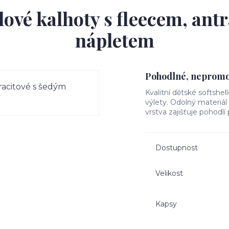
lové kalhoty s fleecem, ant
nápletem
Pohodlné, nepromok
Kvalitní dětské softshel
výlety. Odolný materiá
vrstva zajišťuje pohodlí
Dostupnost
Velikost
Kapsy